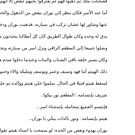
فضحكت ملك ثم ذهبوا فهم لم يعترفوا بحبهم لبعض إلا أنهم
أما عند الأسر فكان ينظر إلي نوران ببعض من الذهول والحب
عنها وشاور لها عشان تركب في سيارته ،فذهبت نوران ودخلت
يدق له وحده وكان طوال الطريق كان كل أبطالنا يتحدثون مع
وصلوا جميعا إلي المطعم الراقي ونزل اسر من سيارته وتحرك
وكان يسير خلفه باقي الشباب والبنات وعندما دخلوا صدم هي
ذلك الهيثم أما فهد وسيف وعمر ويوسف ومليكه والاء وحني
لسقط هيثم قتيلا في الحال. سلموا علي هيثم ووالده ثم ج
شريف بإبتسامه : المطعم نور بيكوا..
فإبتسم الجميع بمجامله بإستثناء اسر ،
هيثم بإبتسامه : ونور بالذات بيكي يا نوران..
نوران بهدوء وبعض من الحده: لو سمحت يا استاذ هيثم تقولي