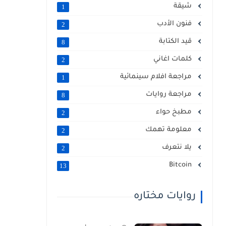
شيقة
1
فنون الأدب
2
قيد الكتابة
8
كلمات اغاني
2
مراجعة افلام سينمائية
1
مراجعة روايات
8
مطبخ حواء
2
معلومة تهمك
2
يلا نتعرف
2
Bitcoin
13
روايات مختاره