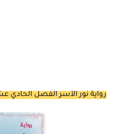
رواية نور الآسر الفصل الحادي عشر 11 بقلم نوران 