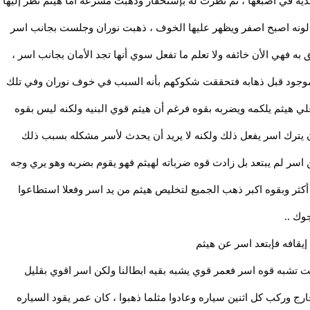
 في اصبعها ، ثم نظرت له بإستحقار وذهبت مسرعه أما هيثم نظر إليها
 لونه اصبح اصفر ويظهر عليها الخوف ، ذهبت نوران وجلست بجانب اسر
فهي الأن خائفه ولا تعلم ما تفعل سوي أنها تجد الأمان بجانب اسر ،
 موجود قبل ذهابه فتحققت شكوكهم بأنه السبب في خوف نوران وفي تلك
 هيثم يلكمه ويضربه بقوه فرغم أن هيثم قوي البنيه ولكنه ليس بقوه
ن يترك اسر يفعل ذلك ولكنه لا يريد أن يحدث لأسر مشكله بسبب ذلك
اسر لم يبتعد بل زادت قوه ضرباته لهيثم فهو يقوم بضربه وهو يري وجه
 أكثر وبقوه اكبر ذهب الجميع لتخليص هيثم من يد اسر وفعلا استطاعوا
وك ..
قافه فإبتعد اسر عن هيثم
ت تشبه قوه اسر فعمر قوي يشبه بقيه ابطالنا ولكن اسر اقوي بقليل
رج وركب كل اثنين سياره وعادوا مثلما ذهبوا ، كان عمر يقود السياره