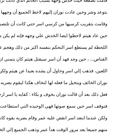
قامت بصفعه حيث خدش وجهه بسبب الخاتم الذي كانت ترتديه
بتوعد وشر وحين عادت نوران إليهم لاحظ الجميع أن وجهها
وقامت بتقريب كرسيها من كرسي اسر حتي كانت أن تلتصق به 
حين عاد هيثم لاحظوا ايضا الخدش علي وجهه فإنه لم يكن
اللحظة لم يستطع اسر التحكم بنفسه اكتر من ذلك وهجم علي
القناص... ، حين وجد فهد أن اسر سيقتل هيثم كان يتمني ا
اللعين، فذهب إلي اسر وحاول أن يشده بعيدا عن هيثم ولكن 
نوران الخائف ويتخيل ما فعله لها لتخاف هكذا ليقوم بضربه
فعل ذلك بعد أن قالت نوران بخوف و بكاء : كفايه يا اسر ارج
فتوقف اسر حين سمع صوتها فهي الوحيده التي استطاعت إي
ولكن عندما ابتعد اسر انقض عليه عمر وقام بضربه بقوه كان
منهم جميعا بعد مرور الوقت هدأ عمر وذهب الجميع إلي الخا