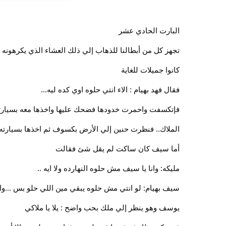
البارت الحادي عشر
تجهز كل من أبطالنا للذهاب إلي ذلك العشاء الذي يكرهونه
كانوا جميلات للغاية
فقال فهد بهيام : الاء انتي حلوه اوي كده ليه...
فإتكسفت واحمرت خدودها فضحك عليها واخذها معه بسيارته د
الملاك.. فنظرت حنين إلي الأرض بكسوف ثم اخذها بسيارته
أما سيف كان ساكت لم يقل شئ فقالت
مليكه: وانا يا سيف مش حلوه النهارده ولا ايه ..
سيف بهيام: لو انتي مش حلوه يبقي مين اللي حلو بس ...وا
يوسف وهو ينظر إلي ملك بحب واضح : يلا يا ملاكي