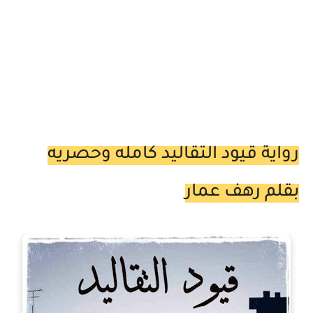
رواية قيود التقاليد كامله وحصريه
بقلم رهف عمار