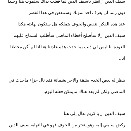
سيف الدين :_انظر ياسيف الدين لما فعلت يداك ستموت هنا وحيدا
دون ربما لن يعرف احد بموتك وستتعفن في هذا القصر
عند هذه الفكر انتفض والخوف يتملكه هل ستكون نهايته هكذا
سيف الدين :_لا سأصلح أخطاء الماضي سأطلب السماح عليهم
العودة انا ليس لي ذنب بما حدث هذه عادتنا هنا انا لم أكن مخطئا
انا..
ينظر له بعض الخدم بشقة والآخر بشماتة فقد نال جزاء ماحدث في
الماضي ولكن لم يعد هناك مايمكن فعله اليوم..
سيف الدين :_ يا كريم تعال إلى هنا
ركض سامي إليه وهو يتعثر من الخوف فهو في النهاية سيف الدين