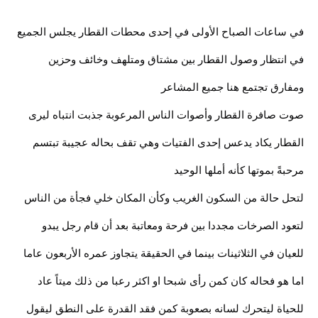
في ساعات الصباح الأولى في إحدى محطات القطار يجلس الجميع
في انتظار وصول القطار بين مشتاق ومتلهف وخائف وحزين
ومفارق تجتمع هنا جميع المشاعر
صوت صافرة القطار وأصوات الناس المرعوبة جذبت انتباه ليرى
القطار يكاد يدعس إحدى الفتيات وهي تقف بحاله عجيبة تبتسم
مرحبةً بموتها كأنه أملها الوحيد
لتحل حالة من السكون الغريب وكأن المكان خلي فجأة من الناس
لتعود الصرخات مجددا بين فرحة ومعاتبة بعد أن قام رجل يبدو
للعيان في الثلاثينات بينما في الحقيقة يتجاوز عمره الأربعون عاما
اما هو فحاله كان كمن رأى شبحا او اكثر رعبا من ذلك ميتاً عاد
للحياة ليتحرك لسانه بصعوبة كمن فقد القدرة على النطق ليقول