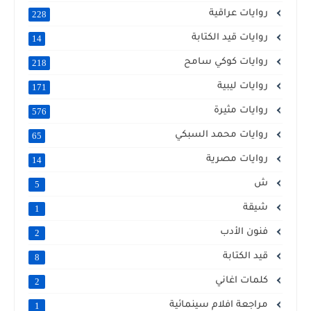
روايات عراقية
228
روايات قيد الكتابة
14
روايات كوكي سامح
218
روايات ليبية
171
روايات مثيرة
576
روايات محمد السبكي
65
روايات مصرية
14
ش
5
شيقة
1
فنون الأدب
2
قيد الكتابة
8
كلمات اغاني
2
مراجعة افلام سينمائية
1