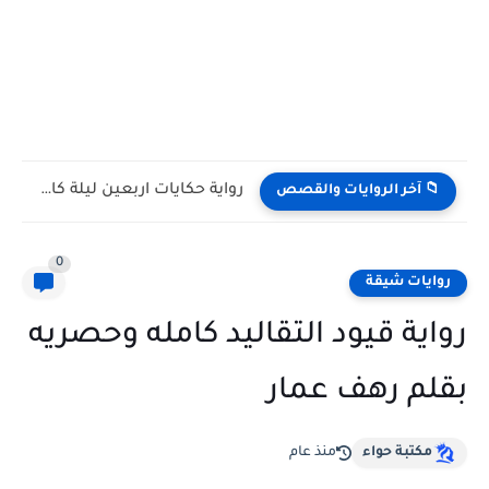
رواية حكايات اربعين ليلة كامله وحصريه بقلم فاطمة علي
📁 آخر الروايات والقصص
0
روايات شيقة
رواية قيود التقاليد كامله وحصريه
بقلم رهف عمار
مكتبة حواء
منذ عام