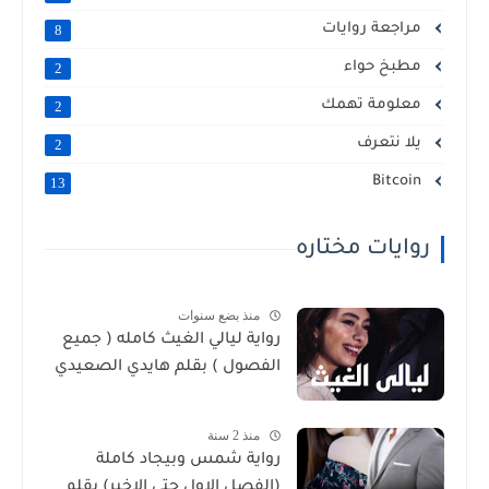
مراجعة روايات
8
مطبخ حواء
2
معلومة تهمك
2
يلا نتعرف
2
Bitcoin
13
روايات مختاره
منذ بضع سنوات
رواية ليالي الغيث كامله ( جميع
الفصول ) بقلم هايدي الصعيدي
منذ 2 سنة
رواية شمس وبيجاد كاملة
(الفصل الاول حتي الاخير) بقلم