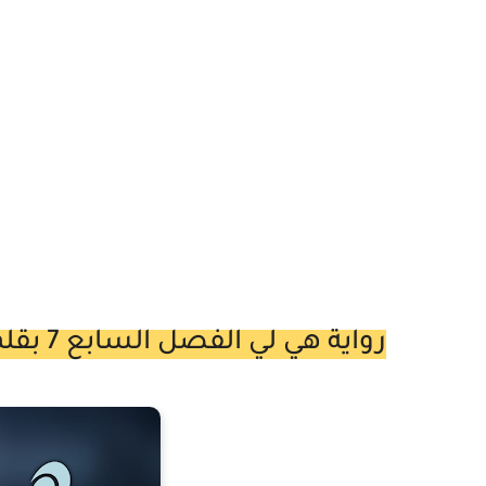
رواية هي لي الفصل السابع 7 بقلم مروة حمدي