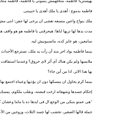
بهيستريا: فاطمه، متخلهمش ينمونى يا فاطمه، فاطمه متخل
فاطمه بدموع : أهدى يا ملك أهدى يا حبيبتى.
ملك بنواح واعين متسعه تغشى ان يرخى لها جفن: انتى مش ع
مدت يدها لها تريها اياها: هيحرقنى يا فاطمه هو هو واقف هنا
سامعين، هو عايز كده، ماتسبونيش ليه.
بينما فاطمه بواد اخر منذ أن رأت يد ملك، تسترجع الأحداث
ملابسها ولم يكن هناك أى أثر لاى حروق؟ وعندما استفاقت و
بها هذا الاثر، اذا من أين جاء؟
بينما كرم يحاول ان يمسكها دون ان يؤذيها وعيناه اجتمع ب
إحكام جسدها وشهقاته ارخت قبضته، وبقلب ملكوم، يمسك يده
"هى عمتو بتبكى من الوجع ال فى ايدها ده يا ماما وعشان ك
جملة قالها الصغير، تخشب لها جسد الثلاث، وزوجين من الأ