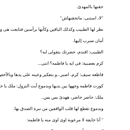
حقنها بالمهدئ.
"لا، استنى، ماتحقنهاش"
نظر لها الطبيب وكذلك الباقين وكأنها برأسين فتابعت هى 
أمان تسرب إليها.
الطبيب: افندم، حضرتك بتقولى ايه؟
كرم بعصبية: فى ايه يا فاطمه؟ انتى...
قاطعه سيف: كرم، اصبر...و بتفكير وعينه على يدها وبالأخص 
كورت فاطمه وجهها بين يديها وبدموع أبت النزول: ملك يا ح
ملك: حاضر حاضر، ههدئ بس بس..
وبدموع تقطع لها قلب الواقفين من نبرة الصدق بها.
" أنا خايفة لا مرعوبة اوى اوى منه يا فاطمه: