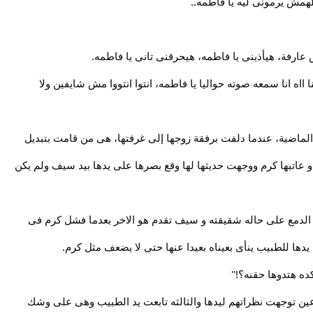
همش يرمونى ليه يا فاطمه..
ارفة، هيأذينى يا فاطمه، هيحرقنى تانى يا فاطمه.
 ااه انا سمعه صوته حواليا يا فاطمه، انتوا انتووا مش شايفين ولا
 الماضية، عندما دلفت برفقة زوجها إلى غرفتها، هى من قامت بتبديل
 عاتبها كرم ووجهت حديثها لها وقع بصرها على يدها بيد سيف ولم يكن
ها الدمع على حاله شقيقته و سيف تقدم هو الاخر بعدما فشل كرم فى
ا للطبيب ينأى بعيناه بعيدا عنها حتى لا يضعف مثل كرم.
ده هتدوها حقنه؟!"
عين توجهت نظراتهم ليدها والثالثه تابعت يد الطبيب وهى على وشك