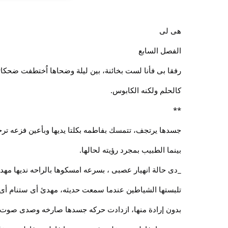
هى لى
الفصل السابع
رفقا بى فأنا لست بخائنة، بين ليلة وضحاها اُختطفت ضحكا
كالحلم ولكنه الكابوس.
**
جسدها يرتجف، تتمسك بفاطمه بكلتا يديها وبأعين فزعه ترجوه
بينما الطبيب بمجرد رؤيته لحالها.
_دى حالة انهيار عصبى ، بسرعه امسكوها بالراحه نديها مهد
تلبستها الشياطين عندما سمعت حديثه، مهدئ أى ستنام أى س
بدون إرادة منها، ازدادت حركه جسدها صارخه وصدى صوت ض