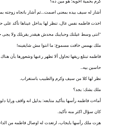
كرم بحمية أخويه: هو مين ده؟
أشار له سيف بيده بمعنى اصمت...ثم أشار باتجاه زوجته بمعنى
اخذت فاطمه نفس عال، تنظر لها بداخل عيناها تأكد على حدي
"انتى وسط عيلتك وحبايبك محدش هيقدر يقربلك ولا يجى ج
ملك بهمس خافت مسموع: ما انتوا مش شايفينه!
فاطمه تبتلع ريقها تحاول ألا تظهر رعبها وشعورها بأن هنا
حاسين بيه..
نظر لها كلا من سيف وكرم والطبيب باستغراب.
ملك بشك: بجد؟
أماءت فاطمه رأسها بتأكيد متابعه: بدليل انه واقف ورايا د
كان سؤال اكثر منه تأكيد.
هزت ملك رأسها بايجاب، ارتعدت له اوصال فاطمه من الداخل 