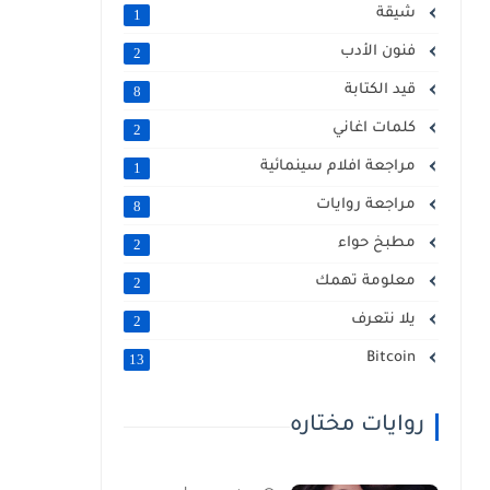
شيقة
1
فنون الأدب
2
قيد الكتابة
8
كلمات اغاني
2
مراجعة افلام سينمائية
1
مراجعة روايات
8
مطبخ حواء
2
معلومة تهمك
2
يلا نتعرف
2
Bitcoin
13
روايات مختاره