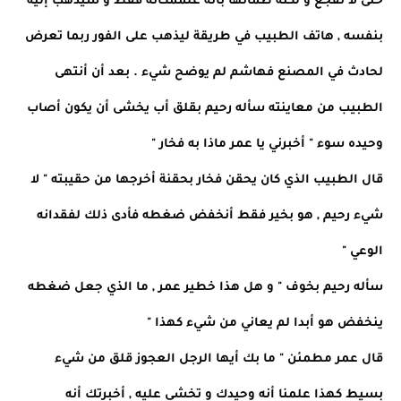
حتى لا تفجع و لكنه طمأنها بأنه علممكانه فقط و سيذهب إليه
بنفسه , هاتف الطبيب في طريقة ليذهب على الفور ربما تعرض
لحادث في المصنع فهاشم لم يوضح شيء . بعد أن أنتهى
الطبيب من معاينته سأله رحيم بقلق أب يخشى أن يكون أصاب
وحيده سوء " أخبرني يا عمر ماذا به فخار "
قال الطبيب الذي كان يحقن فخار بحقنة أخرجها من حقيبته " لا
شيء رحيم , هو بخير فقط أنخفض ضغطه فأدى ذلك لفقدانه
الوعي "
سأله رحيم بخوف " و هل هذا خطير عمر , ما الذي جعل ضغطه
ينخفض هو أبدا لم يعاني من شيء كهذا "
قال عمر مطمئن " ما بك أيها الرجل العجوز قلق من شيء
بسيط كهذا علمنا أنه وحيدك و تخشى عليه , أخبرتك أنه