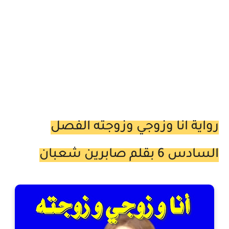
رواية انا وزوجي وزوجته الفصل
السادس 6 بقلم صابرين شعبان