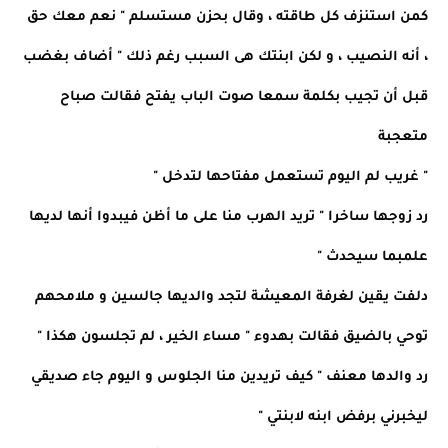
كمن استنزف كل طاقته ، وقال بحزن مستسلم " نعم معك حق
، أنه النصيب ، و لكن ابنتك هى السبب رغم ذلك " أضاف بغضب
قبل أن تجيب بكلمة سمعا صوت الباب يفتح فقالت صباح
متعجبة
" غريب لم اليوم تستعمل مفتاحها لتدخل "
رد زوجها ساخرا " تريد الهرب منا على ما أظن فيبدوا أنها لديها
علمبما سيحدث "
دلفت يقين لغرفة المعيشة لتجد والديها جالسين و ملامحهم
توحي بالضيق فقالت بهدوء " مساء الخير ، لم تجلسون هكذا "
رد والدها معنف " كيف تريدين منا الجلوس و اليوم جاء صديقي
ليخبرني برفض ابنه لابنتي "