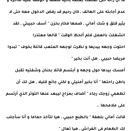
ما أن رأته حتى تعلقت بعنقه باكية قلقها و خوفها عليه لتأخره و
عدم أجابته على الهاتف , كان رحيم قد رفض الدخول معه حتى لا
يثير قلق و شك أماني , ضمها فخار بحزن " أسف حبيبتي , لقد
انشغلت بالعمل فلم ألحظ الوقت " قالها معتذرا
احتوت وجهه بيديها و نظرت لوجهه المتعب قائلة بخوف " تبدوا
مريضا حبيبي , هل أنت بخير "
أمسك بيدها حول وجهه و أبتسم قائلا بحنان وشفتيه تقبل
باطن راحتها " أنا بخير أمنيتي و لكني جائع قليلا , هل لك أن
تطعمي زوجك رجاء " أضاف بمزاح ليبعد عنها التوتر الذي أرتسم
على ملامحها ..
قالت أماني بلهفة " بالطبع حبيبي , هيا لتأخذ حماما و أنا سأجلب
لك الطعام في الفراش , هيا تعال "