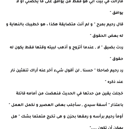
مازالت في بيت أبي هو فقط من يوافق على ما يخصني أو لا
يوافق "
قال رحيم بمرح " و لم أنت متضايقة هكذا ، هو خطيبك بالنهاية و
له بعض الحقوق "
ردت بضيق " لا , عندما أتزوج و أذهب لبيته وقتها فقط يكون له
حقوق "
رد رحيم ضاحكا " حسنا , لن أقول شيء أخر عنه أراك تنفثين نار
عند ذكره "
خجلت يقين من حدتها في الحديث فنهضت من أمامه قائلة
باعتذار " أسفة سيدي , سأجلب بعض العصير و نكمل العمل "
أومأ رحيم برأسه و رمقها بحزن و هى تخرج متمتما بشك " هل
يمكن أن تكون ...."