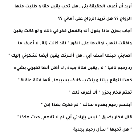
أريد أن أعرف الحقيقة بني , هل تحب يقين حقا و طلبت منها
الزواج ؟؟ هل تريد الزواج على أماني ؟؟
أجاب بحزن ماذا يقول أنه بالفعل فكر في ذلك و لو كانت يقين
وافقت لذهب لوالدها على الفور " لقد كانت زلة , لا أعرف ما
أصابني حينها أسف أبي , هل أخبرتك يقين أيضا تشكوني إليك "
رد رحيم نافيا " لا , يقين فتاة جيدة , لا أظن أنها تخبرني بشيء
كهذا لتوقع بيننا و ينشب خلاف بسببها , أنها فتاة عاقلة "
تمتم فخار بحزن " ألا أعرف ذلك "
أبتسم رحيم بهدوء سائلا " لم فكرت بهذا إذن "
قال فخار بضيق " ليس بإرادتي أبي لم لا تفهم , حدث هكذا "
" هل تحبها " سأل رحيم بجدية