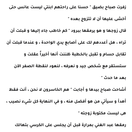
زفرت صباح بضيق " حسنا على راحتهم ابنتي ليست عانس حتى
أخشى عليها أن لا تتزوج بعده "
قال زوجها و هو يرمقها ببرود " كم خاطب جاء إليها و قبلت أن
تراه ، هل أعددهم لك على أصابع يدي الواحدة ، و عندما قبلت أن
تقابل حسام و تقبل بالخطبة ظننت أنها أخيراً عقلت و
ستستقر مع شخص جيد و نعرفه ، لنعود لنقطة الصفر الآن
بعد ما حدث "
أشاحت صباح بيدها و أجابت " هم الخاسرون لا نحن ، أنت فقط
أهدأ و سيأتي من هو أفضل منه ، و في النهاية كل شيء نصيب ،
هى ليست مكتوبة زوجته "
رمقها عبد الغني بمرارة قبل أن يجلس على الكرسي بتهالك