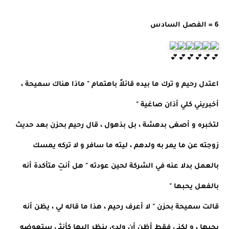
6 = الفصل السادس
اعتدل رحيم و ترك ما بيده قائلاً باهتمام " ماذا هناك سميحة ،
أخبريني كلي أذان صاغية "
لتخبره و أصغى بدهشة ، بل بذهول ، قال رحيم بحزن بعد حديث
زوجته عن ما يمر به ولدهم ، ليته ما سافر و لا تركه يمسك
بالعمل بدلا عنه في الشركة لحين عودته " هل أنتِ متأكدة أنه
بالفعل يحبها "
قالت سميحة بحزن " لا أعرف رحيم ، هذا ما قاله لي ، يظن أنه
يحبها ، و لكني فقط أظن أن ولدي ينظر إليها كأنثى ستعوضه