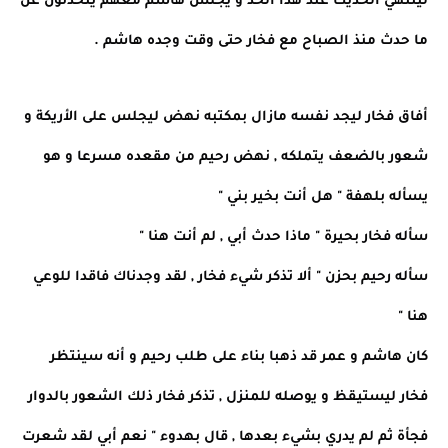
لينتهي الحديث عند هذا الحد و يجلس هاشم معهم يتحدثون عن
ما حدث منذ الصباح مع فخار حتى وقت وجده هاشم .
أفاق فخار ليجد نفسه مازال بمكتبه نهض ليجلس على الأريكة و
شعور بالضعف يتملكه , نهض رحيم من مقعده مسرعا و هو
يسأله بلهفة " هل أنت بخير بني "
سأله فخار بحيرة " ماذا حدث أبي , لم أنت هنا "
سأله رحيم بحزن " ألا تذكر شيء فخار , لقد وجدناك فاقدا للوعي
هنا "
كان هاشم و عمر قد ذهبا بناء على طلب رحيم و أنه سينتظر
فخار ليستيقظ و يوصله للمنزل , تذكر فخار ذلك الشعور بالدوار
فجأة ثم لم يدري بشيء بعدها , قال بهدوء " نعم أبي لقد شعرت