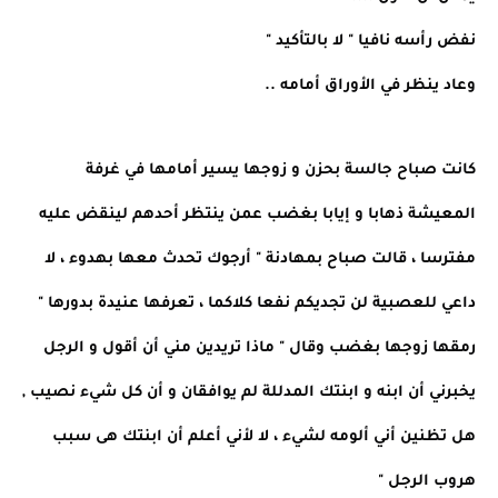
نفض رأسه نافيا " لا بالتأكيد "
وعاد ينظر في الأوراق أمامه ..
كانت صباح جالسة بحزن و زوجها يسير أمامها في غرفة
المعيشة ذهابا و إيابا بغضب عمن ينتظر أحدهم لينقض عليه
مفترسا ، قالت صباح بمهادنة " أرجوك تحدث معها بهدوء ، لا
داعي للعصبية لن تجديكم نفعا كلاكما ، تعرفها عنيدة بدورها "
رمقها زوجها بغضب وقال " ماذا تريدين مني أن أقول و الرجل
يخبرني أن ابنه و ابنتك المدللة لم يوافقان و أن كل شيء نصيب ,
هل تظنين أني ألومه لشيء ، لا لأني أعلم أن ابنتك هى سبب
هروب الرجل "