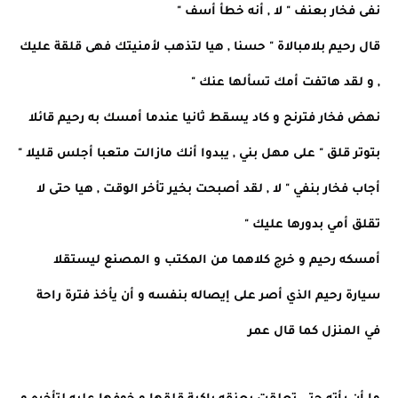
نفى فخار بعنف " لا , أنه خطأ أسف "
قال رحيم بلامبالاة " حسنا , هيا لتذهب لأمنيتك فهى قلقة عليك
, و لقد هاتفت أمك تسألها عنك "
نهض فخار فترنح و كاد يسقط ثانيا عندما أمسك به رحيم قائلا
بتوتر قلق " على مهل بني , يبدوا أنك مازالت متعبا أجلس قليلا "
أجاب فخار بنفي " لا , لقد أصبحت بخير تأخر الوقت , هيا حتى لا
تقلق أمي بدورها عليك "
أمسكه رحيم و خرج كلاهما من المكتب و المصنع ليستقلا
سيارة رحيم الذي أصر على إيصاله بنفسه و أن يأخذ فترة راحة
في المنزل كما قال عمر