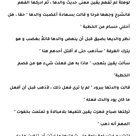
لوهلة لم تفهم يقين معنى حديث والدها ، ثم ادركها الفهم
فانشرح وجهها فرحا و قالت بسعادة أغضبت والدها " حقا ، هل
أحلني حسام من الخطبة "
نظر والديها بضيق قبل أن ينهض والدها قائلاً بغضب و هو
يترك الغرفة " سأذهب حتى لا أقتل أحدهم هنا "
سألت يقين بتعجب " ماذا به هل فعلت شيء هو من فصم
الخطبة"
قالت والدتها ببرود " لم يا ترى فعل ذلك ، لأذهب قبل أن أفعل
ما كان يود والدك فعله "
تركتها صباح فهزت يقين كتفيها بلامبالاة و تمتمت بخفوت "
المهم أنه ذهب "