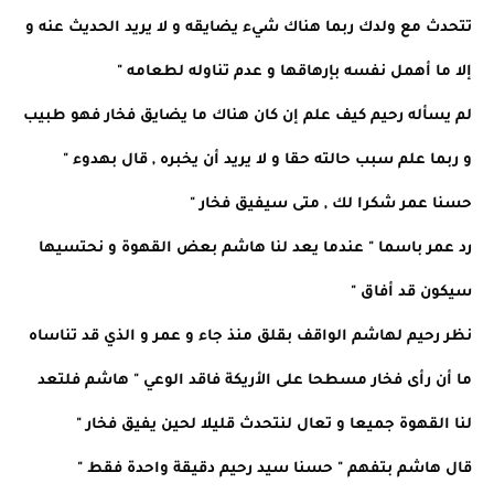
تتحدث مع ولدك ربما هناك شيء يضايقه و لا يريد الحديث عنه و
إلا ما أهمل نفسه بإرهاقها و عدم تناوله لطعامه "
لم يسأله رحيم كيف علم إن كان هناك ما يضايق فخار فهو طبيب
و ربما علم سبب حالته حقا و لا يريد أن يخبره , قال بهدوء "
حسنا عمر شكرا لك , متى سيفيق فخار "
رد عمر باسما " عندما يعد لنا هاشم بعض القهوة و نحتسيها
سيكون قد أفاق "
نظر رحيم لهاشم الواقف بقلق منذ جاء و عمر و الذي قد تناساه
ما أن رأى فخار مسطحا على الأريكة فاقد الوعي " هاشم فلتعد
لنا القهوة جميعا و تعال لنتحدث قليلا لحين يفيق فخار "
قال هاشم بتفهم " حسنا سيد رحيم دقيقة واحدة فقط "