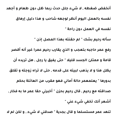
أنخفض ضغطه , لا شيء جلل حدث ربما ظل دون طعام و أجهد
نفسه بالعمل اليوم أنظر لوجهه شاحب و هذا دليل إرهاق
نفسه في العمل دون راحة "
سأله رحيم بشك " لم حقنته بهذا المصل إذن "
رفع عمر حاجبه بتعجب و الذي يقارب رحيم عمرا غير أنه أقصر
قامة و ممتلئ الجسد قليلا " حتى يفيق يا رجل , هل تريده أن
يظل هنا و لا يذهب لبيته على قدمه , حتى لا تراه زوجته و تقلق
بدورها " يعلمعمر حالة أماني فهو مقرب من العائلة بحكم
صداقته مع رحيم , قال رحيم بحزن " أخبرني حقا عمر ما به فخار ,
أشعر أنك تخفي شيء عني "
تنهد عمر مستسلما و قال بجدية " صدقني لا شيء , و لكن لم لا