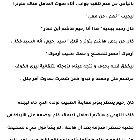
باليأس من عدم تلقيه جواب ، أتاه صوت العامل هناك متوترا
ليجيب " نعم ، من معي "
قال رحيم بجدية " هذا أنا رحيم هاشم أين فخار "
قال من يدعى هاشم بتوتر و قلق " سيد رحيم ، أنه السيد فخار ،
أرجوك أحضر للمصنع و معك طبيب أرجوك "
ليخفق قلبه بخوف و تتجه عيناه لزوجته بتلقائية ليرى الخوف
مرتسم على وجهها و تبدوا كمن شعرت بحدوث أمر جلل .
كان رحيم ينتظر بتوتر معاينة الطبيب لولده الذي جاء ليجده
فاقدا للوعي و هاشم العامل لديه قد قام بوضعه على الأريكة في
مكتبه منتظرا قدومه بعد أن هاتفه , لم يشأ قول شيء لسميحة