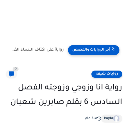
رواية علي اكتاف النساء الفصل التاسع 9 بقلم ناديه علي
📁 آخر الروايات والقصص
0
روايات شيقة
رواية انا وزوجي وزوجته الفصل
السادس 6 بقلم صابرين شعبان
kayla
منذ عام