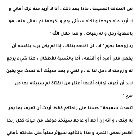
هى العلاقة الحميمة ، ماذا بعد ذلك ، أنا لا أريد منه ترك أماني و
لا أريد منه جرحها و لكنه سيأتي يوم و يكرهها لم يعاني منه ، هو
بالنهاية رجل و له رغبات ، و هذا حلال الله "
رد زوجها بحزم " لا ، لن اقنعه بذلك ، إذا لم يكن يريد بنفسه أن
يفعل فلن أمره أو أقنعه ، أما بالنسبة للأطفال ، هذا شيء يرجع
له و زوجته لا دخل لنا به ، و لكني و بعد حديثك أنه تحدث مع يقين
لابد أن أعرف نواياه أقلها أعتذر من الفتاة لم سببناه لها من
حرج "
تنهدت سميحة " حسنا على راحتكم فقط أردت أن تعرف بما يمر
به ابنك ، و أنه إن أجلا أو عاجلا سيتخذ موقف من حياته ككل ربما
أظهر بعض التمرد و هذا بالتأكيد سيؤثر سلباً على علاقته بأماني