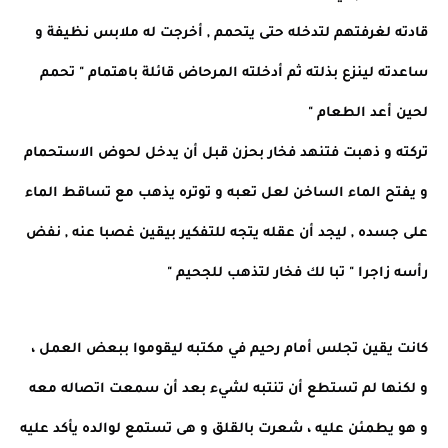
قادته لغرفتهم لتدخله حتى يتحمم , أخرجت له ملابس نظيفة و
ساعدته لينزع بذلته ثم أدخلته المرحاض قائلة باهتمام " تحمم
لحين أعد الطعام "
تركته و ذهبت فتنهد فخار بحزن قبل أن يدخل لحوض الاستحمام
و يفتح الماء الساخن لعل تعبه و توتره يذهب مع تساقط الماء
على جسده , ليجد أن عقله يتجه للتفكير بيقين غصبا عنه , نفض
رأسه زاجرا " تبا لك فخار لتذهب للجحيم "
كانت يقين تجلس أمام رحيم في مكتبه ليقوموا ببعض العمل ،
و لكنها لم تستطع أن تنتبه لشيء بعد أن سمعت اتصاله معه
و هو يطمئن عليه ، شعرت بالقلق و هى تستمع لوالده يأكد عليه