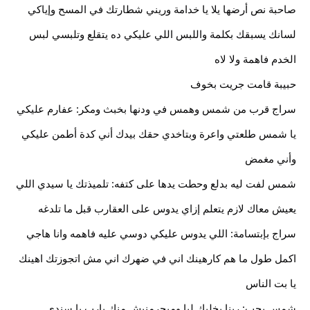
صاحبة نص أرضها يلا يا خدامة وريني شطارتك في المسح وإياكي 
لسانك يسبقك بكلمة واللبس اللي عليكي ده يتقلع وتلبسي لبس 
الخدم فاهمة ولا لاه
حبيبة قامت جريت بخوف
سراج قرب من شمس وهمس في ودنها بخبث ومكر: عفارم عليكي 
يا شمس طلعتي واعرة وبتاخدي حقك بيدك أني كدة أطمن عليكي 
وأني مغمض
شمس لفت ليه بدلع وحطت يدها على كتفه: تلميذتك يا سيدي اللي 
يعيش معاك لازم يتعلم إزاي يدوس على العقارب قبل ما تلدغه
سراج بإبتسامة: اللي يدوس عليكي دوسي عليه فاهمه وانا هاجي 
اكمل طول ما هم كارهينك اني في ضهرك اني مش اتجوزتك اهينك 
يا بت الناس
شمس بحب: ربنا يخليك ليا وميحرمنيش منك يارب يا سندي