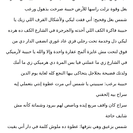
بغل وقوة نزلت راسها للأرض حبيبة صرخت بذهول ورعب
شمس بغل وفحيح: أني فقت ليكي ولأشكال القرف اللي زيك يا 
حبيبة فاكرة الكف اللي أخدته والجرجرة في الشارع الكف ده هرده 
ليكي ذل وخدمة تحت رجلي فزي عاد غوري انضفي الدار دي من 
فوق لتحت مش عايزة ألمح عفارة واحدة وإلا والله يا حبيبة لأرميكي 
في الشارع زي ما عملتي فيا بس المرة دي هرميكي زي ما أمك 
ولدتك فضيحة بجلاجل يتحاكى بيها النجع كله لغاية يوم الدين
حبيبة برعب: سيبيني يا شمس أني مرت عطوة إنتي بتعملي إيه 
سراج بيه إلحقني
سراج كان واقف مربع إيده وباصص لهم ببرود وشماتة كأنه مش 
شايف حاجة
شمس بزعيق وهي بتزقها: عطوة ده ملوش كلمة في دار أني بقيت 