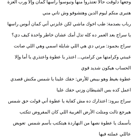
وجعها دلوقت حالا تعتذروا منها وتبوسوا راسها كمان وإلا ورب العزة 
هتبرى منكم ليوم الدين وهتشوفو وش تاني مني
رباب بصدمة: طب اخوك ماشي لكن عايزني أني كمان أبوس راسها 
يا سراج بعد العمر ده كله تذل أمك عشان خاطر واحدة كيف دي؟ 
سراج بجمود: مرتي دي هي اللي شايلة اسمي وهي اللي صانت 
غيبتي وكرامتها من كرامتي... اعتذر يا عطوة واعتذري يا أما وإلا 
الحساب هيكون شديد قوي
عطوة بغيظ وهو بيبص للأرض: حقك علينا يا شمس مكنش قصدي 
اعمل كده بس الشيطان وزني حقك عليا
سراج ببرود: اعتذارك ده مش كفاية يا عطوة أني قولت حق شمس 
هيرجع تالت ومتلت الأرض الغربية اللي كان المفروض تتكتب 
بأسمك يا عطوة نصها من النهاردة هيتكتب بأسم شمس  تعويض 
عاللي عملته فيها