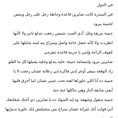
في الدوار
في المندرة كانت صابرين قاعدة وحاطة رجل على رجل وبتبص 
لحبيبة ببرود
حبيبة بتريقة وغل: أدي الست شمس رجعت تتدلع تاني ولا كأنها 
انطردت ولا كأنه حصل حاجة واصل وسراج بيه لسه شايلها على 
كفوف الراحة وإنتي يا حزينة قاعدة تتفرجي
صابرين ببرود وابتسامة خبيثة: خليه يتدلع وخليه يشيلها كل ما العلو 
زاد الوقعة بتبقى أوعر إنتي فاكرة إني زعلانة عشان رجعت لا يا 
حبيبة ده أنا اللي عاوزاها اهنة تحت عيني عشان لما أحرق قلبها 
أبقى شايفة النار وهي بتاكلها حتة حتة
حبيبة بذهول وشهقة: وه إيه السواد ده يا صابرين دي أختك شقايقك 
أني قولت أنك غيرانة عشان سراج بس متخيلتش إنك عاوزة تدمرّيها 