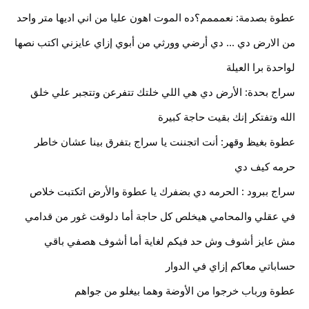
عطوة بصدمة: نعمممم؟ده الموت اهون عليا من اني اديها متر واحد 
من الارض دي ... دي أرضي وورثي من أبوي إزاي عايزني اكتب نصها 
لواحدة برا العيلة
سراج بحدة: الأرض دي هي اللي خلتك تتفرعن وتتجبر علي خلق 
الله وتفتكر إنك بقيت حاجة كبيرة  
عطوة بغيظ وقهر: أنت اتجننت يا سراج بتفرق بينا عشان خاطر 
حرمه كيف دي
سراج ببرود : الحرمه دي بضفرك يا عطوة والأرض اتكتبت خلاص 
في عقلي والمحامي هيخلص كل حاجة أما دلوقت غور من قدامي 
مش عايز أشوف وش حد فيكم لغاية أما أشوف هصفي باقي 
حساباتي معاكم إزاي في الدوار
عطوة ورباب خرجوا من الأوضة وهما بيغلو من جواهم