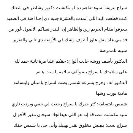
سراج بتريقة: سوء تفاهم ده لو مكنشت دكتور وشاطر في شغلك 
كنت قطعت اليد اللي اتمدت بالعشرة جنيه دي إحنا اهنة في الصعيد 
بنعرفوا مقام الحريم زين والظاهر إن البندر نساكم الأصول غُور من 
قدامي عاد مش عاوز أشوف وشك في الأوضة دي تاني والتقرير 
سيبه للممرضة
الدكتور بأسف ووشه جايب ألوان: حقكم عليا مرة تانية حمد لله 
على سلامتك يا سراج بيه وألف سلامة يا ست هانم
الدكتور لف وخرج بسرعة شمس بصت لسراج بامتنان وابتسامة 
هادية نورت وشها
شمس بابتسامة: كتر خيرك يا سراج رجعت لي حقي وبردت ناري 
منيه مكنشت مصدقة إنه هو اللي هيعالجك سبحان مغير الأحوال
سراج بحب: مفيش مخلوق يقدر يهينك وأني حي يا شمس حقك 