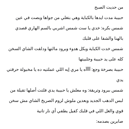
من حديت الصبح
حبيبة مدت ايدها بالكباية وهي بتغلي من جواها وبصت في عين 
شمس بكره: خدي يا ست شمس اشربي بالسم الهاري قصدي 
بالهنا والشفا على قلبك
شمس خدت الكباية وبكل هدوء وبرود مالتها ودلقت الشاي السخن 
كله على يد حبيبة وجلبيتها
حبيبة بصرخة وجع: آآآآه يا مري إيه اللي عملتيه ده يا مخبولة حرقتي 
يدي
شمس ببرود وتريقة: وه معلش يا حبيبة يدي فلتت أصلها تقيلة من 
لبس الدهب الجديد وبعدين ملوش لزوم الصريخ الشاي مش سخن 
قوي والغل اللي في قلبك كفيل يطفي أي نار تانية
صابرين بصدمه: 