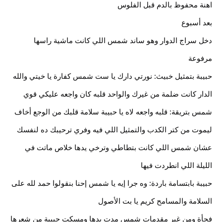
اهنة محفوظ بالدم قبل الفلوس
بعد أسبوع
دخل سراج الدوار وهو ساند شمس اللي كانت ماشية راسها 
مرفوعة
حبيبة بتمثيل خبيث: نورتي دارك يا ست شمس كفارة يا خيتي والله 
الدار كانت ضلمة من غيرك والواحد قلبه كان واجعه عليكي قوي
شمس بتريقة: قلبه واجعه لاه يا حبيبة سلامة قلبك من الوجع أخاف 
ليموت من كتر الكدب والتمثيل اللي فيه وفري ترحيبك ده لنفسك 
عشان شمس اللي كانت بتطاطي وترخي يدها خلاص ماتت في 
الليلة اللي انطردت فيها
حبيبة بابتسامة باردة: وه جرا إيه يا شمس إحنا بنقولوا حمد لله على 
السلامة والمسامح كريم يا بت الأصول
فجأة ومن غير مقدمات شمس مدت يدها ومسكت حبيبة من شعرها 