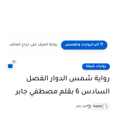
رواية العزف علي جراح الماضي كامله وحصريه بقلم فردوس عبداللطيف
📁 آخر الروايات والقصص
0
روايات شيقة
رواية شمس الدوار الفصل
السادس 6 بقلم مصطفي جابر
kayla
منذ عام