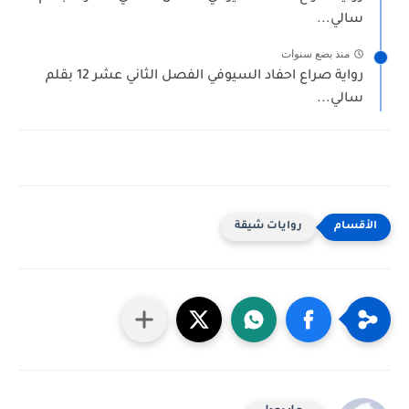
سالي...
منذ بضع سنوات
رواية صراع احفاد السيوفي الفصل الثاني عشر 12 بقلم
سالي...
روايات شيقة