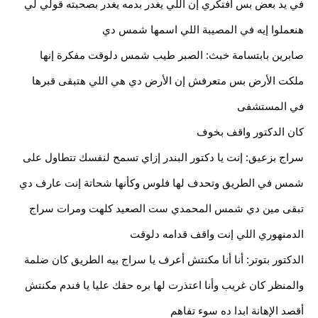
في يد بعض بس افتكري إن اللي يغدر بدمه يغدر بصحبته قولي لي 
هنعملوا إيه في المصيبة اللي اسمها شمس دي
صابرين بابتسامة خبث: الصبر طيب شمس دلوقت مفكرة إنها 
ملكت الأرض بس متعرفش إن الأرض دي هي اللي هتبقى قبرها
في المستشفى
كان الدكتور واقف بخوف
سراج بزعيق: إنت يا دكتور البندر إزاي تسمح لنفسك تتطاول على 
شمس في الطريق وتحدف لها فلوس وكأنها شحاتة إنت عارف دي 
تبقى مين دي شمس المحمدي ست الصعيد كلهت ومرات سراج 
الدمنهوري اللي إنت واقف قدامه دلوقت
الدكتور بتوتر: أنا أنا مكنتش أعرف يا سراج بيه الطريق كان ضلمة 
والمنظر كان غريب وأنا اعتذرت لها بره حقك عليا يا فندم مكنتش 
أقصد الإهانة ابدا ده سوء تفاهم