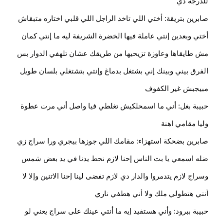
للدرجة دي
صابرين بتريقة: أختي اللي تاخد الراجل اللي قلبي اختاره متبقاش 
أختي وبعدين إنتي عاملة فيها الخضرة الشريفة ليه ما إنتي كمان 
مش طايقاها وعاوزة تزيحيها من طريقك عشان تلهفي الدوار بس 
الفرق بيني وبينك إني بشتغل بدماغ وإنتي بتشتغلي بلسان طويل 
مبيجبش غير الكفوف
حبيبة بغل: أني ما اسمحلكيش تغلطي فيا واصل أني مرت عطوة 
وليا مقامي اهنة
صابرين بضحكة استهزاء: مقامك اللي جوزها بيجري ورا سراج زي 
ضله اسمعي يا بت الناس إحنا لازم نحط يدنا في يد بعض شمس 
وسراج لازم يتدمروا والدار دي لازم تفضى لينا إحنا الاتنين وإلا لا 
أنتي هتطولي ملك ولا أني هطفي ناري
حبيبة ببرود: وأني هستفيد إيه ما أنتي عينك على سراج يعني لو 