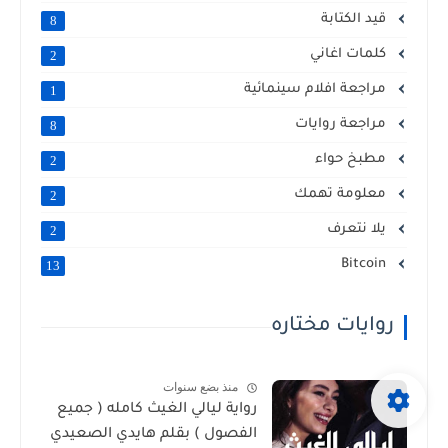
قيد الكتابة
8
كلمات اغاني
2
مراجعة افلام سينمائية
1
مراجعة روايات
8
مطبخ حواء
2
معلومة تهمك
2
يلا نتعرف
2
Bitcoin
13
روايات مختاره
منذ بضع سنوات
رواية ليالي الغيث كامله ( جميع
الفصول ) بقلم هايدي الصعيدي