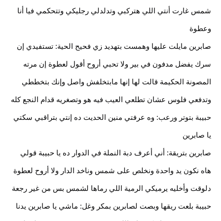
شمس غارت أنتي اللي هتركبي وتدلدلي رجليكي وتتحكمي فيا أنا 
وعطوة
صابرين مايلت عليها وهمست بتهديد زي فحيح الحية: تستفيدي إن 
سرك يفضل مدفون في بير ولا تحبي أروح أقول لعطوة إن مرته 
المصونة الحكيمة قالت لها إنها مابتخلفش واصل وإنك بتخططي 
وتدفعي فلوس عشان تطلعي العيب فيه هو وتصغريه قدام النجع كله
حبيبة بتوتر ورعب: وه عرفتي منين الحديت ده إنتي بتراقبي سكتي 
يا صابرين
صابرين بتريقة: أني أعرف دبة النملة في الدوار ده يا حبيبة قولي 
هاه نكون يد واحدة ونخلص على شمس وناخد الدار ولا أروح لعطوة 
دلوقت وأخليه يرميكي الرمية اللي رماها لشمس بس من غير رجعة
حبيبة بلعت ريقها وبصت لصابرين بمكر وغل: ماشي يا صابرين يدنا 