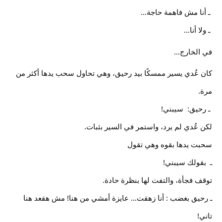
 ـ أنا مش فاهمة حاجة…
 ـ ولا أنا…
في الخارج…
كان عُدي يسير ممسكًا بيد رحيق، وهي تحاول سحب يدها أكثر من 
مرة.
 ـ رحيق:  سيبني!
لكن عُدي لم يرد، واستمر في السير بثبات.
سحبت يدها بقوه وهي تقول 
ـ  بقولك سيبني!
توقف فجأة، والتفت لها بنظرة حادة.
ـ رحيق بغضب : أنا زهقت… عايزة أمشي من هنا! مش هقعد هنا 
تاني!