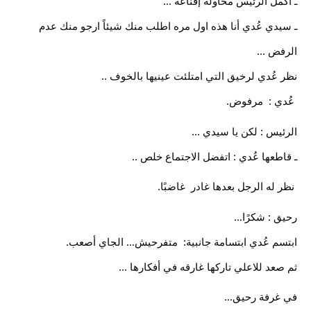
ـ اكمل الرئيس محاولة إقناعه ...
ـ سيدي عُدي أنا هذه اول مره اطلب منك شيئاً ارجو منك عدم 
الرفض ...
نظر عُدي لرخيق التي امتلئت عينيها بالخوف ..
 عُدي :  مرفوض.
الرئيس : لكن يا سيدي ...
ـ قاطعها عُدي : اتفضل الاجتماع خلص ..
 نظر له الرجل بعدها غادر  غاضبًا.
رحيق : شكرًا…
ابتسم عُدي ابتسامة جانبية:  متفرحيش… الجاي أصعب.
ثم صعد للاعلي تاركها غارقه في أفكارها ...
في غرفة رحيق…