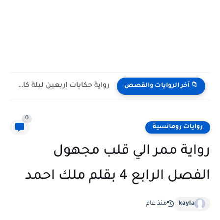
رواية حكايات اربعين ليلة كامله وحصريه بقلم فاطمة علي
📁 آخر الروايات والقصص
0
روايات رومانسية
رواية ممر الي قلب مجهول
الفصل الرابع 4 بقلم ملك احمد
kayla
منذ عام