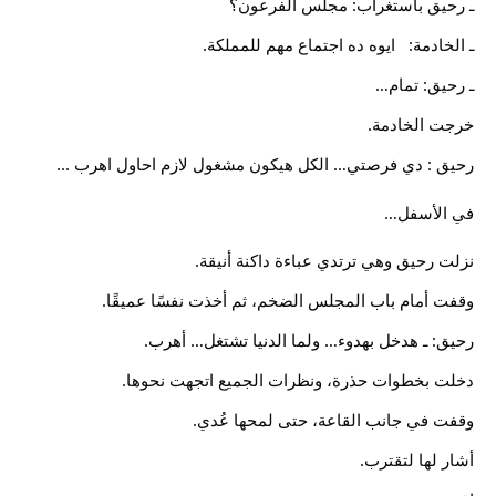
ـ رحيق باستغراب: مجلس الفرعون؟
ـ الخادمة:   ايوه ده اجتماع مهم للمملكة.
ـ رحيق: تمام…
خرجت الخادمة.
رحيق : دي فرصتي… الكل هيكون مشغول لازم احاول اهرب ...
في الأسفل…
نزلت رحيق وهي ترتدي عباءة داكنة أنيقة.
وقفت أمام باب المجلس الضخم، ثم أخذت نفسًا عميقًا.
رحيق: ـ هدخل بهدوء… ولما الدنيا تشتغل… أهرب.
دخلت بخطوات حذرة، ونظرات الجميع اتجهت نحوها.
وقفت في جانب القاعة، حتى لمحها عُدي.
أشار لها لتقترب.