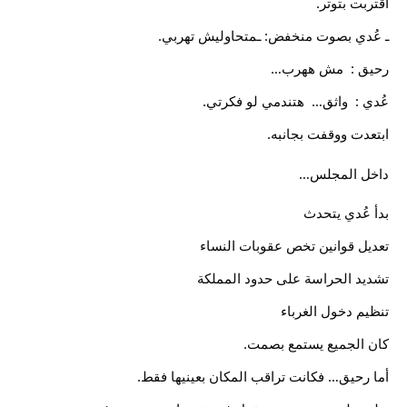
اقتربت بتوتر.
ـ عُدي بصوت منخفض: ـمتحاوليش تهربي.
رحيق :  مش ههرب…
عُدي :  واثق…  هتندمي لو فكرتي.
ابتعدت ووقفت بجانبه.
داخل المجلس…
بدأ عُدي يتحدث 
تعديل قوانين تخص عقوبات النساء
تشديد الحراسة على حدود المملكة
تنظيم دخول الغرباء
كان الجميع يستمع بصمت.
أما رحيق… فكانت تراقب المكان بعينيها فقط.