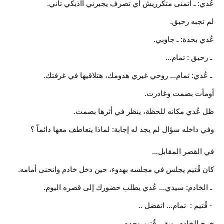
عُدي: ـ اتمنى متكرريش أي تصرف يجبرني أأذيكي تاني.
لم تجبه رحيق.
عُدي بحدة: ـ جاوبي.
 ـ رحيق : تمام…
 ـ عُدي: تمام… روحي غيري هدومك، هتلاقيها في غرفتك.
أومأت بصمت وغادرت.
ظل عُدي مكانه للحظة، ينظر في أثرها بصمت.
وفي داخله سؤال لم يجد له إجابة: لماذا يتعاطف معها دائماً ؟
في القصر المقابل…
كان قُتيم يجلس في مجلسه بهدوء، حين دخل خادم وانحنى أمامه.
 ـ الخادم: سيدي… عُدي يطلب حضورك إلى قصره اليوم.
 - قُتيم :  تمام… اتفضل ..
خرج الخادم، وبقي قُتيم وحده.