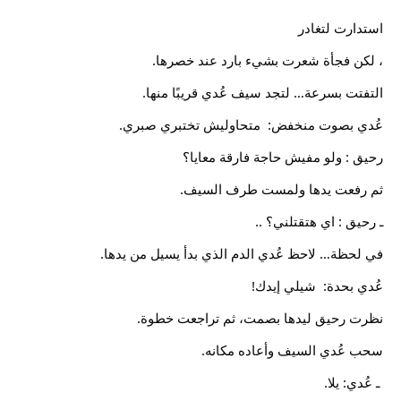
استدارت لتغادر
، لكن فجأة شعرت بشيء بارد عند خصرها.
التفتت بسرعة… لتجد سيف عُدي قريبًا منها.
عُدي بصوت منخفض:  متحاوليش تختبري صبري.
رحيق : ولو مفيش حاجة فارقة معايا؟
ثم رفعت يدها ولمست طرف السيف.
ـ رحيق : اي هتقتلني؟ ..
في لحظة… لاحظ عُدي الدم الذي بدأ يسيل من يدها.
عُدي بحدة:  شيلي إيدك!
نظرت رحيق ليدها بصمت، ثم تراجعت خطوة.
سحب عُدي السيف وأعاده مكانه.
 ـ عُدي: يلا.