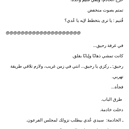
تمتم بصوت منخفض 
قُتيم : يا ترى بتخطط لإيه يا عُدي؟
@@@@@@@@@@@@@@@@@@@@
في غرفة رحيق…
كانت تمشي ذهابًا وإيابًا بقلق.
رحيق: ـ ركزي يا رحيق… انتي في زمن غريب، ولازم تلاقي طريقة 
تهربي.
فجأة…
 طرق الباب.
دخلت خادمة.
ـ الخادمة:  سيدي عُدي بيطلب نزولك لمجلس الفرعون.