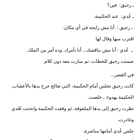
ـ رحيق:  فين؟
ـ عُدي:  عند الحكيمة.
 ـ رحيق :  أنا مش رايحة في أي مكان.
اقترب منها وقال لها 
 ـ  عُدي : أنا مش بناقشك… أنا بأمرك. وده أمر من الملك.
صمتت رحيق للحظات، ثم سارت معه دون كلام.
في القصر…
كانت رحيق تجلس أمام الحكيمة، التي تعالج جرح يدها بالأعشاب.
الحكيمة بهدوء: ـ خلصت.
نظرت رحيق إلى يدها الملفوفة، ثم وقفت الحكيمة وانحنت لعُدي 
وغادرت.
جلس عُدي أمامها مباشرة.