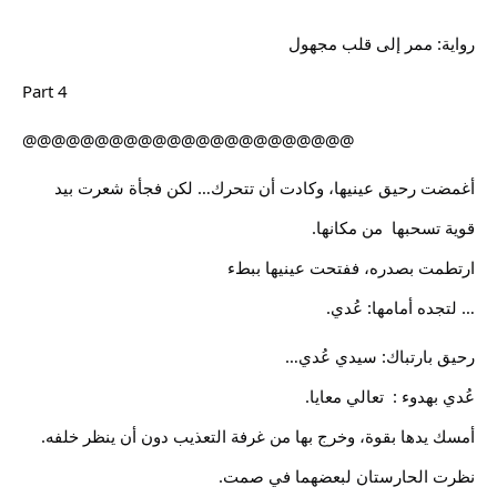
رواية: ممر إلى قلب مجهول
Part 4 
@@@@@@@@@@@@@@@@@@@@@@@
أغمضت رحيق عينيها، وكادت أن تتحرك… لكن فجأة شعرت بيد 
قوية تسحبها  من مكانها.
ارتطمت بصدره، ففتحت عينيها ببطء
… لتجده أمامها: عُدي.
رحيق بارتباك: سيدي عُدي…
عُدي بهدوء :  تعالي معايا.
أمسك يدها بقوة، وخرج بها من غرفة التعذيب دون أن ينظر خلفه.
نظرت الحارستان لبعضهما في صمت.