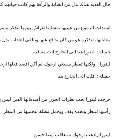
حال العديد هناك بدل من العناية والرأفة بهم كانت حياتهم كا
انسدلت الدموع من عينيها تمسك الفراش بيديها تتذكر مامر ب
معاناتها، تتذكره هو من كان يدافع عنها ويتلقى العقاب بدل عن
جميلة :_لينورا هيا الى الخارج انت معاقبة
لينورا :_ولكنها تمطر سيدتي ارجوك لم أكن اقصد فعلها ارج
جميلة :_قلت الى الخارج هيا
خرجت لينورا تحت نظرات الحزن من أصدقائها الذين ليس ب
رأسها لتنظر وتجده يقف ويحمل مظلة لتحميها من المطر
لينورا:_اذهب ارجوك ستعاقب أيضا حسن