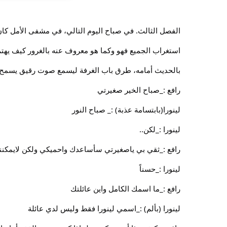
الفصل الثالث. في صباح اليوم التالي، في مشفى الأمل كان ي
استغراب الجميع فهو وكما هو معروف عنه بالغرور كيف يه
بالحديث أمامه، طرق باب الغرفة ليسمع صوت رقيق يسمح 
رافع :_صباح الخير صغيرتي
لينورا(بابتسامة عذبة) :_ صباح النور
لينورا :_لكن..
رافع :_ثقي بي ياصغيرتي سأساعدك واحميكي ولكن لايمكنن
لينورا :_حسناً
رافع :_ما اسمك الكامل واين عائلتك
لينورا (بألم) :_اسمي لينورا فقط وليس لدي عائلة