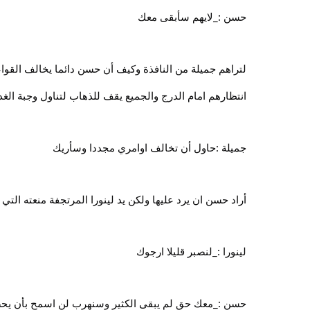
حسن :_لايهم سأبقى معك
لتراهم جميلة من النافذة وكيف أن حسن دائما يخالف القوا
انتظارهم امام الدرج والجميع يقف للذهاب لتناول وجبة الغد
جميلة :حاول أن تخالف اوامري مجددا وسأريك
أراد حسن ان يرد عليها ولكن يد لينورا المرتجفة منعته الت
لينورا :_لنصبر قليلا ارجوك
حسن :_معك حق لم يبقى الكثير وسنهرب لن اسمح بأن يحصل