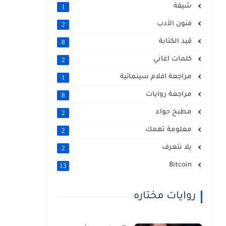
شيقة
1
فنون الأدب
2
قيد الكتابة
8
كلمات اغاني
2
مراجعة افلام سينمائية
1
مراجعة روايات
8
مطبخ حواء
2
معلومة تهمك
2
يلا نتعرف
2
Bitcoin
13
روايات مختاره