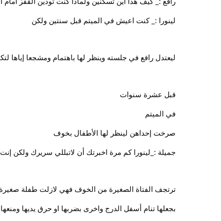
رافع :_ كيف هذا أين تسكنين ولماذا كنت تودين القفز أمام 
لينورا :_ كنت اعيش في الميتم قبل سنتين ولكن
ليعتدل رافع في جلسته وينظر لها باهتمام ومشجعا إياها لتك
قبل عشرة سنوات
في الميتم
صرخت إحداهن لينظر لها الأطفال بخوف
جميلة :_لينورا كم مرة اخبرتك أن لاتبللي سريرك ولكن إنت
ترتجف الفتاة الصغيرة من الخوف فهي لازلت طفلة صغيرة ت
بجعلها تنام أسفل الدرج واخرى بضربها او حرق يديها ومنعها