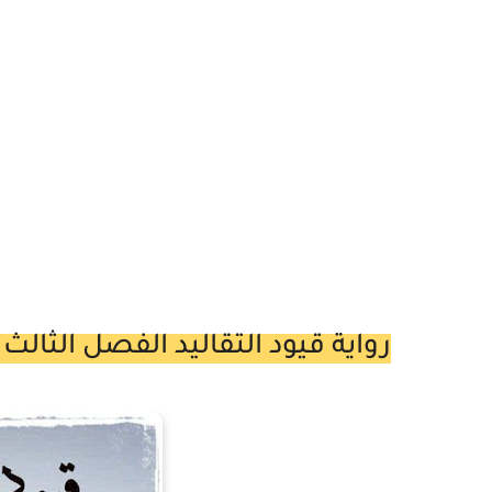
رواية قيود التقاليد الفصل الثالث 3 بقلم رهف عمار