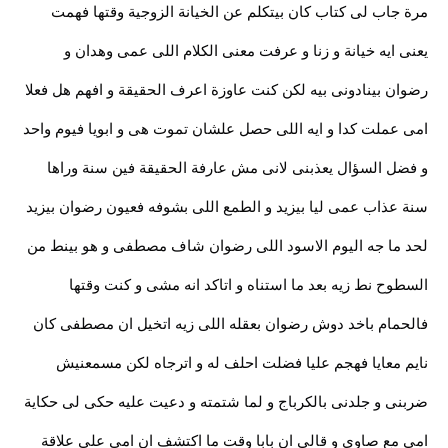
مرة جاب لى كتاب كان بيتكلم عن الخيانة الزوجية وقتها فهمت
يعنى ايه خيانة و زنا و عرفت معنى الكلام اللى عمى وهدان و
رضوان بينادونى بيه لكن كنت عاوزة اعرف الحقيقة و افهم هل فعلا
امى عملت كدا و ايه اللى حصل علشان تموت هى و ابويا فيوم واحد
و فضل السؤال يعذبنى لانى مش عارفة الحقيقة فين سنة وراها
سنة عذاب عمى ليا بيزيد و الطمع اللى بشوفه فعيون رضوان بيزيد
لحد ما جه اليوم الاسود اللى رضوان شاف مصطفى و هو بينط من
السطوح نط زيه بعد ما استناه و اتاكد انه مشى و كنت وقتها
فالحمام باخد دوش رضوان بعقله اللى زيه اتخيل ان مصطفى كان
نايم معايا فهجم عليا فضلت احلف له و اترجاه لكن مسمعنيش
ضربنى و جلدنى بالكرباج و لما شتمته و دعيت عليه حكى لى حكاية
امى مع صاوى و قالى ان بابا وقت ما اكتشف ان امى على علاقة