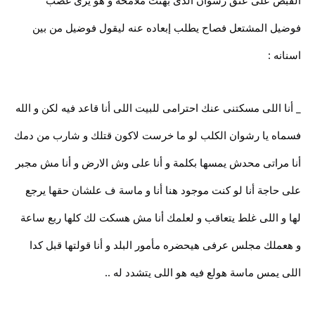
القبض على عنق رشوان الذى بهتت ملامحه و هو يرى غضب
فوضيل المشتعل فصاح يطلب إبعاده عنه ليقول فوضيل من بين
اسنانه :
_ أنا اللى مسكتنى عنك احترامى للبيت اللى أنا قاعد فيه لكن و الله
فسماه يا رشوان الكلب لو ما خرست لاكون قتلك و شارب من دمك
أنا مراتى محدش يمسها بكلمة و أنا على وش الارض و أنا مش مجبر
على حاجة أنا لو كنت موجود هنا أنا و ماسة ف علشان حقها يرجع
لها و اللى غلط يتعاقب و لعلمك أنا مش هسكت لك كلها ربع ساعة
و هعملك مجلس عرفى هيحضره مأمور البلد و أنا قولتها قبل كدا
اللى يمس ماسة هولع فيه هو اللى يتشدد له ..