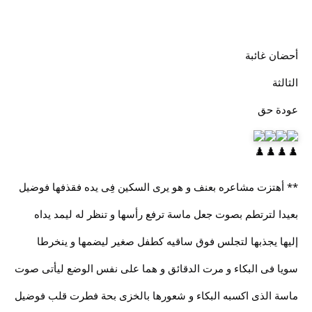
أحضان غائبة
الثالثة
عودة حق
** أهتزت مشاعره بعنف و هو يرى السكين فِى يده فقذفها فوضيل
بعيدا لترتطم بصوت جعل ماسة ترفع رأسها و تنظر له ليمد يداه
إليها يجذبها لتجلس فوق ساقيه كطفل صغير ليضمها و ينخرطا
سويا فى البكاء و مرت الدقائق و هما على نفس الوضع ليأتى صوت
ماسة الذى اكسبه البكاء و شعورها بالخزى بحة فطرت قلب فوضيل