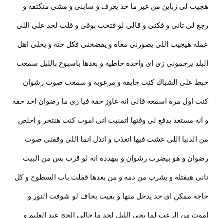
هجيب لى زباين من غير ما حد يعرف و سابنى و مشى متكتفة و
رجع لى تانى و فكنى و قالى لو فتحت بوقى و قلت لحد على اللى
عمله هيجيب اللى يصورنى معاه و يفضحنى فكل حته و يخلى اهل
البلد يرجمونى زى اى واحدة خاطية و بعدها باسبوع بالليل سمعت
خبط على الشباك كنت خايفة و مرعوبة و سمعت صوت رشوان
كنت اول مرة اسمعه قالى انه عاوز حقه فيا زى ما رضوان اخد حقه
و انه مستعد يدفع لى وقتها اتمنيت انى اموت كنت هنتحر و اخلص
من الدنيا اللى عشت فيها اتعذب و اتذل انما اللى وقفنى صوت
رضوان و هو بيضرب رشوان و بيهدده انه لو قرب بس من البيت
تانى هيقتله و يشرب من دمه و من بعدها قفلت باب السطوح و كل
حاجة ممكن اى حد يدخل منها و بقيت بخاف لو شوفت النور و
اموت من الرعب لما يجى الليل لحد ما جالى الحج عبد العليم و