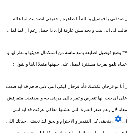
_ صدقنى يا فوضيل و الله أنا طاهرة و حقيقى اتصدمت لما هالة
قالت لى انى بنت و بجد مش عارفة ازاى دا حصل رغم ان لما لما ..
** وضع فوضيل اصابعه يمنع ماسة من استكمال حديثها و نظر لها و
عيناه تلمع بفرحة مستترة ليميل على جبهتها مقبلا اياها و يقول :
_ أنا لو فرحان لكلامك فأنا فرحان ليكى انتى لانى فاهم قد ايه صعب
على اى بنت انها تتعرض و تمر باللى مريتى بيه و صدقينى متفرقش
معايا لان رغم صغر الفترة اللى عشتها معاكى عرفت قد ايه انتى
انسانة تستحقى كل التقدير و الاحترام و يحق لك تعيشى حياتك اللى
اتحرمتى منها و انا بوعدك انى اعوضك عن كل اللى عشتيه مع