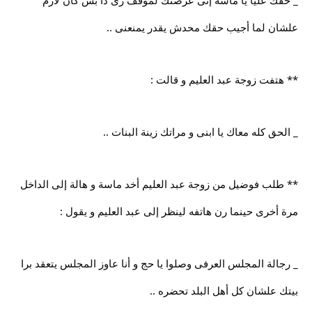
_ حقك عليا يا ماسة إنى عرضتك لموقف زى دا بس كان لازم
علشان لما أجيب حقك محدش يقدر يمنعنى ..
** هتفت زوجة عبد العليم و قالت :
_ الحق كله معاك يا ابنى و مراتك زينة البنات ..
** طلب فوضيل من زوجة عبد العليم أخد ماسة و هالة إلى الداخل
مرة أخرى حينما رن هاتفه لينظر إلى عبد العليم و يقول :
_ رجالة المجلس العرفى وصلوا يا حج و أنا عاوز المجلس يتعقد برا
بيتك علشان كل أهل البلد تحضره ..