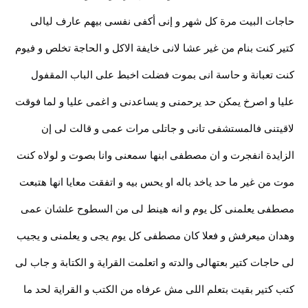
حاجات البيت مرة كل شهر و إنى أكفى نفسى بيهم عارف ليالى
كتير كنت بنام من غير عشا لانى خايفة الاكل و الحاجة تخلص و فيوم
كنت تعبانة و حاسة انى بموت فضلت اخبط على الباب المقفول
عليا و اصرخ يمكن حد يرحمنى و يساعدنى و اغمى عليا و لما فوقت
لاقيتنى فالمستشفى تانى و جاتلى مرات عمى و قالت لى إن
الزايدة انفجرت و ان مصطفى ابنها سمعنى وانا بصوت و لولاه كنت
موت من غير ما حد ياخد باله او يحس بيه و اتفقت معايا انها هتبعت
مصطفى يعلمنى كل يوم و انه هينط لى من السطوح علشان عمى
وهدان ميعرفش و فعلا كان مصطفى كل يوم يجى و يعلمنى و يجيب
لى حاجات كتير بعتهالى والدته و اتعلمت القراية و الكتابة و جاب لى
كتب كتير بقيت بتعلم اللى مش عرفاه من الكتب و القراية لحد ما