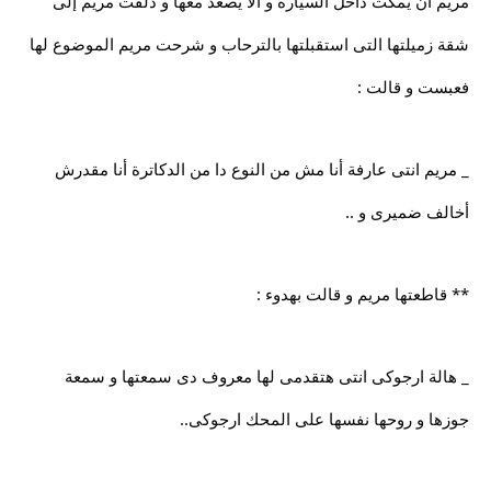
مريم ان يمكث داخل السيارة و ألا يصعد معها و دلفت مريم إلى
شقة زميلتها التى استقبلتها بالترحاب و شرحت مريم الموضوع لها
فعبست و قالت :
_ مريم انتى عارفة أنا مش من النوع دا من الدكاترة أنا مقدرش
أخالف ضميرى و ..
** قاطعتها مريم و قالت بهدوء :
_ هالة ارجوكى انتى هتقدمى لها معروف دى سمعتها و سمعة
جوزها و روحها نفسها على المحك ارجوكى..