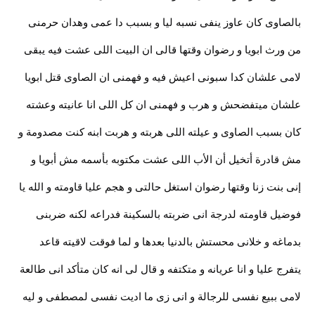
بالصاوى كان عاوز ينفى نسبه ليا و بسبب دا عمى وهدان حرمنى
من ورث ابويا و رضوان وقتها قالى ان البيت اللى عشت فيه يبقى
لامى علشان كدا سبونى اعيش فيه و فهمنى ان الصاوى قتل ابويا
علشان ميتفضحش و هرب و فهمنى ان كل اللى انا عانيته وعشته
كان بسبب الصاوى و عيلته اللى هربته و هربت ابنه كنت مصدومة و
مش قادرة أتخيل أن الأب اللى عشت مكتوبه بأسمه مش أبويا و
إنى بنت زنا وقتها رضوان استغل حالتى و هجم عليا قاومته و الله يا
فوضيل قاومته لدرجة انى ضربته بالسكينة فدراعه لكنه ضربنى
بدماغه و خلانى محستش بالدنيا بعدها و لما فوقت لاقيته قاعد
يتفرج عليا و انا عريانه و متكتفه و قال لى انه كان متأكد انى طالعة
لامى ببيع نفسى للرجالة و انى زى ما اديت نفسى لمصطفى و ليه