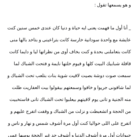
و هو يسمعها تقول :
_ أنا أول ما فهمت يعنى ايه حياة و دنيا كان عندى خمس سنين كنت
عايشة مع واحدة سودانية خارسة كانت بتراعينى و بتاخد بالها منى
كانت بتعاملنى بحدة و كنت بخاف أوى من نظراتها ليا و دايما كانت
قافلة شبابيك البيت كلها و فيوم خلتها نايمة و فتحت الشباك لما
سمعت صوت دوشة بصيت لاقيت شوية بنات بتلعب تحت الشباك و
لما شافونى جريوا و خافوا وسمعتهم بيقولوا بيت العفاريت طلت
منه الجنية و تانى يوم لاقيتهم بيعلبوا تحت الشباك تانى فاستخبيت
من الحجة و اتشعبطت و نزلت من الشباك و وقفت اتفرج عليهم و
اتفرج على اللى حواليا كنت أول مرة أشوف شمس و نهار و ناس و
حيوانات أول مرة أشوف الدنيا و أشوف حد غير الحجة يوميها عمى