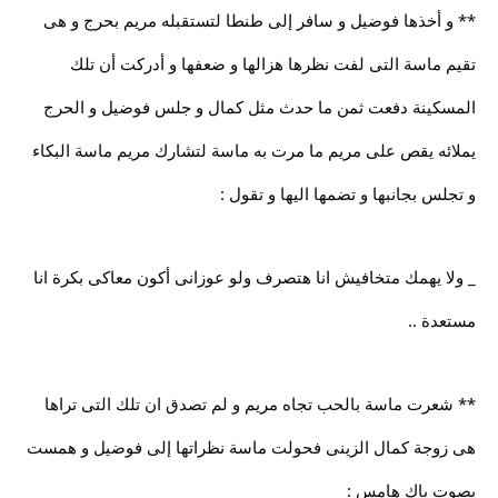
** و أخذها فوضيل و سافر إلى طنطا لتستقبله مريم بحرج و هى
تقيم ماسة التى لفت نظرها هزالها و ضعفها و أدركت أن تلك
المسكينة دفعت ثمن ما حدث مثل كمال و جلس فوضيل و الحرج
يملائه يقص على مريم ما مرت به ماسة لتشارك مريم ماسة البكاء
و تجلس بجانبها و تضمها اليها و تقول :
_ ولا يهمك متخافيش انا هتصرف ولو عوزانى أكون معاكى بكرة انا
مستعدة ..
** شعرت ماسة بالحب تجاه مريم و لم تصدق ان تلك التى تراها
هى زوجة كمال الزينى فحولت ماسة نظراتها إلى فوضيل و همست
بصوت باك هامس :