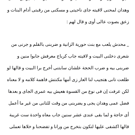
وهدان لمحنى لاقيته جاى ناحيتى و مسكنى من رقبتى أدام البنات و
زعق بصوت عالى أوى و قال لهم :
_ محدش يلعب مع بنت حورية الزانية و ضربنى بالقلم و جرنى من
شعرى دخلنى البيت و لاقيته جاب كرباج معرفش جابوا منين و
ضربنى بيه و ضرب الحجة علشان سابتنى أخرج برا البيت و قالها لو
طلعت تانى هتجيب لنا العار زى أمها مكنتش فاهمة كلامه و لا معناه
لكن عرفت إن فى نوع من القسوة هعيش بيه عمرى الجاى و بعدها
فضل عمى وهدان يجى و يضربنى من وقت للتانى من غير ما أعمل
أى حاجة و لما بقى عندى عشر سنين جاب معاه واحدة ست غريبة
قالها اكشفى عليها لتكون بتخرج من ورانا و تفضحنا و خلاها تعملى