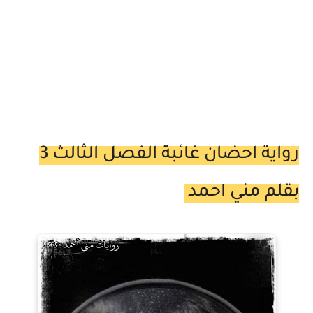
رواية احضان غائبة الفصل الثالث 3
بقلم مني احمد