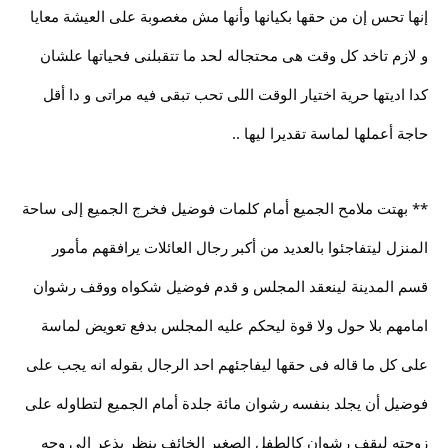
إنها تحس إن من حقها بكيانها وأنها مش مغصوبة على العيشة معايا
و لازم تاخد كل وقت هى محتجاله لحد ما تتقبلنى فحياتها علشان
كدا اديتها حرية اختيار الوقت اللى تحب تبقى فيه مراتى و دا أقل
حاجة أعملها لماسة تقديرا ليها ..
** بهتت ملامح الجميع أمام كلمات فوضيل فخرج الجميع إلى ساحة
المنزل ليتفاجئوا بالعديد من أكبر رجال العائلات يرافقهم مأمور
قسم المدينة لينعقد المجلس و قدم فوضيل شكواه ووقف رشوان
امامهم بلا حول ولا قوة ليحكم عليه المجلس بدفع تعويض لماسة
على كل ما قاله فى حقها ليفاجئهم احد الرجال بقوله انه يجب على
فوضيل أن يجلد بنفسه رشوان مائة جلدة أمام الجميع لتطاوله على
زوجته ليقف رشوان كالطفل الصغير الخائف ينظر بذعر إلى وجه