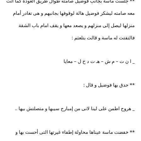
** جلست ماسة بجانب فوضيل صامته طوال طريق العودة كما أتت
معه صامته ليشكر فوضيل هالة لوقوفها بجانبهم و هى تغادر أمام
منزلها ليصل إلى منزلهم و يصعد معها و يقف امام باب الشقة
فالتفتت له ماسة و قالت بتلعثم :
_ ا ن ت – م ش – هـ ت د خ ل – معايا
** حدق بها فوضيل و قال :
_ هروح اطمن على لينا لانى من إمبارح سيبها و متصلتش بيها ..
** خفضت ماسة عيناها محاولة إطفاء غيرتها التى أحست بها و