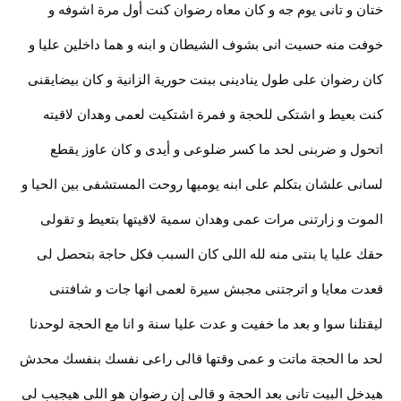
ختان و تانى يوم جه و كان معاه رضوان كنت أول مرة اشوفه و
خوفت منه حسيت انى بشوف الشيطان و ابنه و هما داخلين عليا و
كان رضوان على طول ينادينى ببنت حورية الزانية و كان بيضايقنى
كنت بعيط و اشتكى للحجة و فمرة اشتكيت لعمى وهدان لاقيته
اتحول و ضربنى لحد ما كسر ضلوعى و أيدى و كان عاوز يقطع
لسانى علشان بتكلم على ابنه يوميها روحت المستشفى بين الحيا و
الموت و زارتنى مرات عمى وهدان سمية لاقيتها بتعيط و تقولى
حقك عليا يا بنتى منه لله اللى كان السبب فكل حاجة بتحصل لى
قعدت معايا و اترجتنى مجبش سيرة لعمى انها جات و شافتنى
ليقتلنا سوا و بعد ما خفيت و عدت عليا سنة و انا مع الحجة لوحدنا
لحد ما الحجة ماتت و عمى وقتها قالى راعى نفسك بنفسك محدش
هيدخل البيت تانى بعد الحجة و قالى إن رضوان هو اللى هيجيب لى