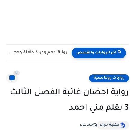
رواية ادهم ووردة كاملة وحصرية بقلم القلم الذهبي
📁 آخر الروايات والقصص
0
روايات رومانسية
رواية احضان غائبة الفصل الثالث
3 بقلم مني احمد
مكتبة حواء
منذ عام