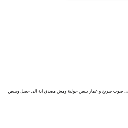
 صوت صريخ و عمار بيبص حولية ومش مصدق اية الى حصل وبيبص