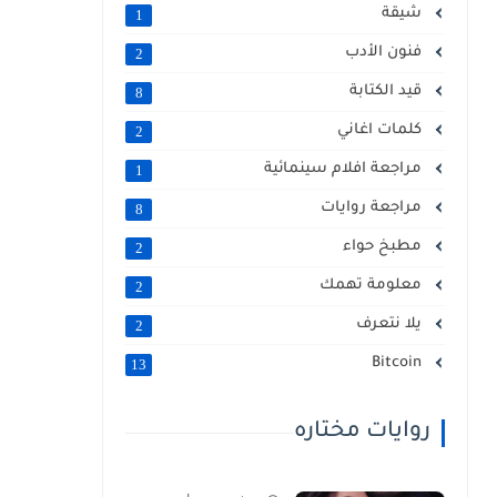
شيقة
1
فنون الأدب
2
قيد الكتابة
8
كلمات اغاني
2
مراجعة افلام سينمائية
1
مراجعة روايات
8
مطبخ حواء
2
معلومة تهمك
2
يلا نتعرف
2
Bitcoin
13
روايات مختاره