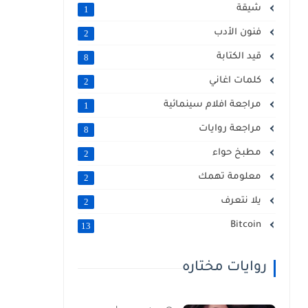
شيقة
1
فنون الأدب
2
قيد الكتابة
8
كلمات اغاني
2
مراجعة افلام سينمائية
1
مراجعة روايات
8
مطبخ حواء
2
معلومة تهمك
2
يلا نتعرف
2
Bitcoin
13
روايات مختاره