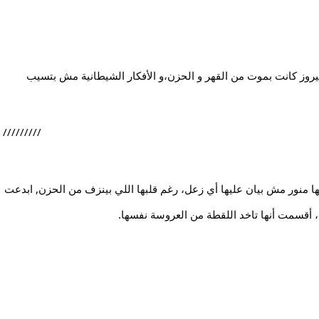
و كان الاسبوع ده اسلام مشغول مع تقى في التجهيزات و فيروز كانت بموت من القهر و الحزن،و الأفكار الشيطانية مش بتسيب 
/////////
دخلت فيروز في ايد ابوها و هي تشبه الاميرات بجمالها، وشها منور مش بيان عليها أي زعل، رغم قلبها اللي بينزف من الحزن, ابدعت 
 أقسمت أنها تاخد اللقطة من العروسة نفسها.