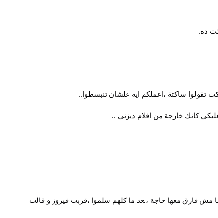
كت ده.
كت تقولوا ساكتة ،اعملكم ايه علشان تنبسطوا..
يكي كانك خارجة من افلام ديزني ..
مشيت فيروز معها و هي حرفيا بتدوس على قلبها و تبيان أنها مش فارق معها حاجة ،بعد ما كلهم سلموا ،قربت فيروز و قالت 