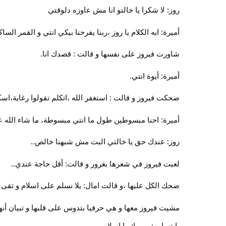
روز: لا شكرا يا خالتو انا مش عاوزه دلوقتي 
أميرة: ايه الكلام يا روز ،ربنا يفرحنا بيكي انتي و القمر السا
شاورت فيروز على نفسها و قالت : قصدك انا.
أميرة: أيوة انتي.
ضحكت فيروز و قالت : استغفر الله ،اتكلم تقولوا رغاية،اس
أميرة: احنا مبسوطين طول ما انتي مبسوطة، ما شاء الله عل
روز: عندك حق يا خالتي البت مش شبهنا خالص..
لعبت فيروز في شعرها بغرور و قالت: أقل حاجة عندي..
ضحك الكل عليها ،و قالت امال: يلا نسلم على اسلام و تقى
بابتسامه: مبروك يا اسلام