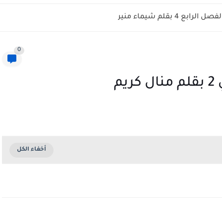
ابع 4 بقلم شيماء منير
0
م