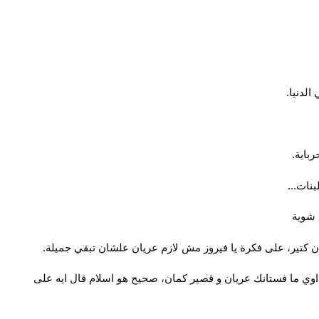
لدنيا.
باية.
نات...
 شوية 
ن كتير، على فكرة يا فيروز مش لازم عريان علشان تبقي جميلة.
ضحكت تقي و قالت: اللي يسمع كلامك يقول انك محتشمة اوي ما فستانك عريان و قصير كمان، صحيح هو اسلام قال ايه على 