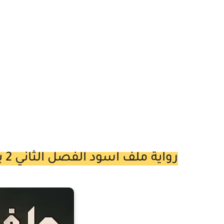
رواية ملف اسود الفصل الثاني 2 بقلم منال كريم