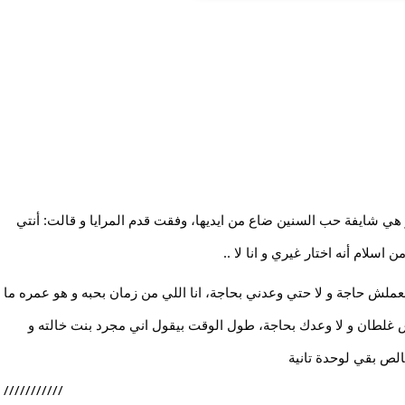
قفلت على نفسها و انفجرت دموعها اللي كانت محبوسة، و هي شايفة حب السنين ضاع من ايديها، وفقت قدم المرايا و قالت: أنتي 
سلام أنه اختار غيري و انا لا ..
و سكتت شوية و بعدين قالت: و انا ليه انتقم من إسلام هو معملش حاجة و لا حتي وعدني بحاجة، انا اللي من زمان بحبه و هو عمره ما 
حس بيا أو وعدني بحاجة ،انا لازم افوق و اكون  قوية،هو مش غلطان و لا وعدك بحاجة، طول الوقت بيقول اني مجرد بنت خالته و 
لص بقي لوحدة تانية
///////////