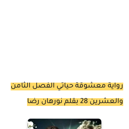
رواية معشوقة حياتي الفصل الثامن
والعشرين 28 بقلم نورهان رضا