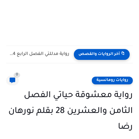
رواية مدللتي الفصل الخامس 5 بقلم اسراء حمدي
📁 آخر الروايات والقصص
0
روايات رومانسية
رواية معشوقة حياتي الفصل
الثامن والعشرين 28 بقلم نورهان
رضا