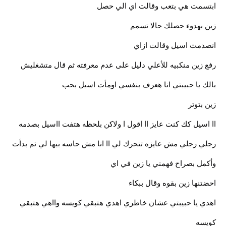
ابتسمت هي بتعب وقالت اي الي حصل
زين بهدوء حصلك حالا تسمم
انصدمت اسيل وقالت ازاي
رفع زين منكبيه للأعلي دليل على عدم معرفته ثم قال متشغليش
بالك يا حبيبتي انا هعرف بنفسي اومأت اسيل بحب
زين بتوتر
اا اسيل كك كنت عايز اا اقول ا ولاكن بلحظه هتفت ااسيل بصدمه
رجلي رجلي مش عايزه تتحرك لي اا انا مش حاسه بيها لي ثم بدأت
وأكمل بصراح فهمني يا زين في اي
احضتنها زين بقوه وقال ببكاء
اهدي يا حبيبتي عشان خاطري اهدي هتبقي كويسه وااهي هتبقي
كويسه