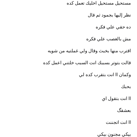
مستحيل مستحيل اخليك تعمل كده
نظر إليها بجمود ثم قال
ده حقي علي فكره
مش بالغصب علي فكره
اقترب منها بخبث وقال ولي غملتيه من شويه
قالت بتوتر بسببك انت السبب خلتني اعمل كده
وكمان اا انت بتقرب كده لي
بحبك
اا انت بتقول اي
بعشقگ
اا انت اتجننت
بيكي مجنون بيكي