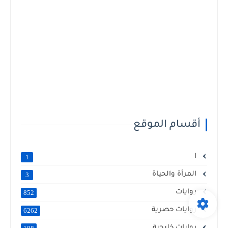
أقسام الموقع
ا
1
المرأة والحياة
3
روايات
852
روايات حصرية
6262
روايات خليجية