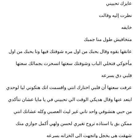
عايزك تحبيني
نظرت إليه وقالت
خايفه
متخافيش طول منا جمبك
عانقها بقوه وقال بحبك من اول مره شوفتك فيها ونا بحبك من اول
مأخوكي فتخلي الباب وشوفتك سعتها انسحرت بجمالك سعتها
قلبي دق بسرعه
عرفت سعتها أن قلبي اختارك انتي واقسمت انك هتكوني ليا لوحدي
ابتعد عنها وقال هديكي الوقت الي تحبيني في يا مايا عشان تتأكدي
من حبي هتشوفي واحد تاني غير ليث العصبي وكله عشانك انتي
ممكن بق يا استاذه تروح تغيري لحسن ولهي أكمل جوازي منك
شهقت هي بخجل واتجهت الي الخزانه بسرعه