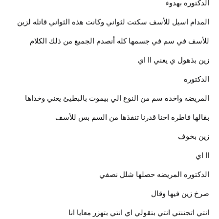
الدكتوره بهدوء
المدام اسيل للأسف سكتت لثواني وكانت هذه الثواني قاتله لزين
للأسف في سم في جسمها كله أنصدم الجميع من ذلك الكلام
زين بذهول ي يعني اا اي
الدكتوره
المريضه واخده سم من النوع الي بيموت بالبطيئ يعني وخداها
بقالها فاطره احنا قدرنا تنفذها من السم بس للأسف
زين بخوف
اا اي
الدكتوره المريضه حصلها شلل نصفي
صرخ زين فيها وقال
انتي اتجننتي انتي بتقولي اي انتي بتهزر معايا انا