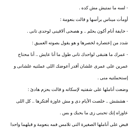
- لسه ما نمتيش مش كده .
أومأت ميناس برأسها و قالت بنعومة :
- خايفة أنام أكون بحلم .. و هصحى ألاقينى لوحدى تانى .
شدد من إعتصاره لخصرها و هو يقول بصوته العميق :
- عمرك ما هتبقى لواحدك تانى طول ما أنا عايش .. أنا محتاج
عمرين على عمرى علشان أقدر أعوضك اللى عملتيه علشانى و
إستحملتيه منى .
وضعت أناملها على شفتيه لإسكاته و قالت بحزم هادئ :
- هششش .. خلصت الأيام دى و مش عاوزة أفتكرها .. كل اللى
عاوزاه إنك تحبنى زى ما بحبك و بس .
قبض على أناملها الصغيرة التى تلامس فمه بنعومة و قبلهما واحدا