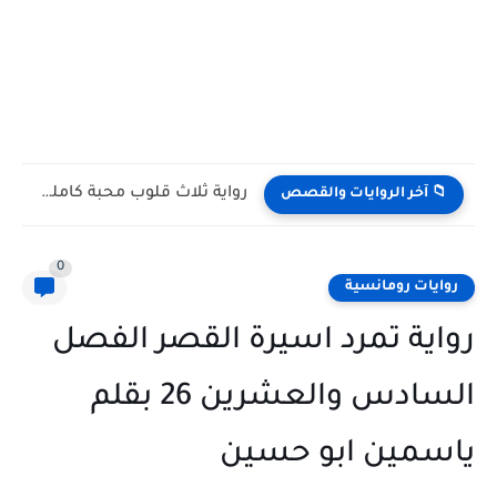
رواية ثلاث قلوب محبة كامله وحصريه بقلم ناهد خالد
📁 آخر الروايات والقصص
0
روايات رومانسية
رواية تمرد اسيرة القصر الفصل
السادس والعشرين 26 بقلم
ياسمين ابو حسين