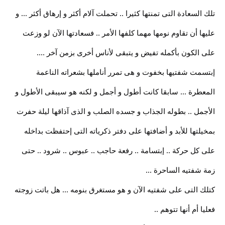
تلك السعادة التى تمنتها كثيرا .. تحملت آلام أكثر و إرهاق أكثر ... و
عليها أن تقاوم نومها مهما كلفها الأمر .. فسعادتها الآن لو وزعت
على الكون بأكمله تفيض و يتبقى لأناس أخرى بزمن آخر ....
إبتسمت شفتيها بخفوت و هى تمرر أناملها بشعراته الناعمة
المعطرة ... سابقا كانت أطول و أجمل و لكنه هو سيبقى الأطول و
الأجمل .. بطوله الجذاب و جسده الصلب و الذى آذاقها ليلة حفرت
بمخيلتها للأبد و أضافتها على دفتر ذكرياته التى إحتفظت بداخله
على كل حركة .. إبتسامة .. رفعة حاجب .. عبوس .. شرود .. حتى
زمة شفتيه الساحرة ...
كتلك التى على شفتيه الآن و هو مستغرق بنومه ... هل باتت زوجته
فعليا أم أنها تتوهم ..