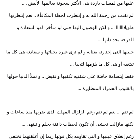
عليها من لمسات باردة هى الأكثر سخونة بعالمها الأبيض ....
لم تقنت من رحمة الله به و إنتظرت لحظة المكافأة .. نعم إنتظرتها
طويلااااااا ... و لكن الوصول إليها حتى لو متأخرا لهو السعادة و
الفرحة بحد ذاتها ...
حبيبها التى إختارته بعناية و لم ترى غيره بحياتها و سعادته هى كل ما
تبتغيه أو هى كل ما يلزمها لتحيا ...
فقط إبتسامة خافتة على شفتيه تكفيها و تفيض .. و تملأ الدنيا حولها
بالقلوب الحمراء المتطايرة ...
لم تنم ... نعم لم تنم رغم الزلزال المهلك الذى ضربها منذ ساعات و
لكنها مازالت تخشى أن تكون لحظات دافئة بحلم و تنتهى ...
رغم إنغلاق عينيها و التى تقاومه بكل قوتها ربما إن أغلقتهما تختفى