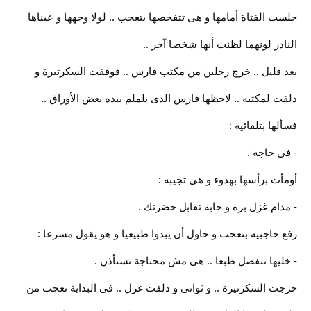
جلست الفتاة أمامها و هى تتفحصها بتعجب .. لولا وجهها و عيناها
النادر لونهما لظنت أنها شخصا آخر ..
بعد قليل .. خرج رجلين من مكتب فارس .. فوقفت السكرتيرة و
دلفت لمكتبه .. لاحظها فارس الذى يلملم بيده بعض الأوراق ..
فسألها بتلقائية :
- فى حاجة .
أومأت برأسها بهدوء و هى تجيبه :
- مدام غزل برة و حابة تقابل حضرتك .
رفع حاجبيه بتعجب و حاول أن يبدوا طبيعيا و هو يقول مسرعا :
- خليها تتفضل طبعا .. هى مش محتاجة تستأذن .
خرجت السكرتيرة .. و ثوانى و دلفت غزل .. فى البداية تعجب من