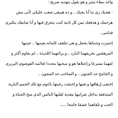
واحد ببطء مثير و هو يقول بتهديد صريح :
- هحبك زى ما أنا بحبك .. و ده هيبقى صعب عليكى لأنى مش
هرحمك و هدفعك تمن كل ثانية كنت بتحرق فيها و أنا شايفك بتكبرى
قدامى .
إحمرت وجنتاها بخجل و هى تتلقف كلماته بعينيها .. عينيها
المرهقتين بخريفهما البارد .. و برائتهما اللذيذة .. لم يقاوم أكثر و
لفهما مسرعا و إعتلاها هو و سحبها مجددا لعالمه الفوضوى البربرى
و الجامح حد الجنون .. و الصاخب حد المجون ..
إختفى إرهاقها و تعبها و إختفت رغبتها بالنوم مع تلك الحمم النارية
المتدفقة بداخل شراينها مغذية لقلبها البائس الذى منح الحياة و
الحب و تلقاهما عشقا جامحا ......