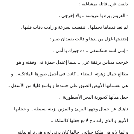
دلفت غزل قائلة بمشاغبة :
- العريس بره يا عروسه .. يالا إخرجى .
لم تعد قدماها تحملها .. تنفست بسرعة و زادت دقات قلبها ..
إجتذبتها غزل من يدها و قالت بفقدان صبر :
- إنتى لسه هتتكسفى .. ده جوزك يا أمى .
خرجت ميناس برفقة غزل .. بينما إعتدل حمزة فى وقفته و هو
يطالع جمال زهرته البيضاء .. كانت فى أجمل صورها الملائكية .. و
هى بفستانها الأبيض الضيق على جسدها و واسع قليلا من الأسفل ..
جعل هيأتها كحورية البحر الأسطورية ..
ناهيك عن جمال وجهها البريئ و المزين بزينة بسيطة .. و حجابها
الأنيق و الذى زانه تاج لامع جعلها كالملكة ..
و لما لا و هى ملكة حياته .. حالها كان يرثى له و هى تراه بذلته