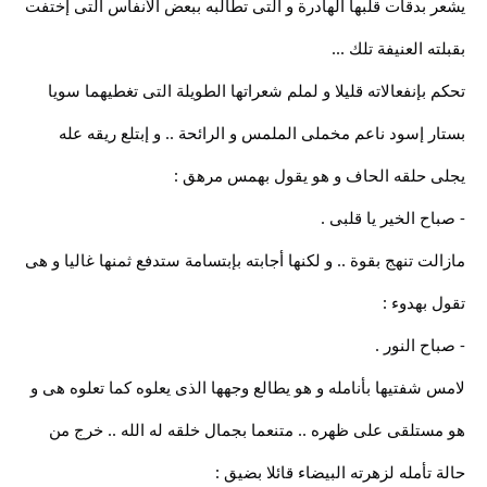
يشعر بدقات قلبها الهادرة و التى تطالبه ببعض الأنفاس التى إختفت
بقبلته العنيفة تلك ...
تحكم بإنفعالاته قليلا و لملم شعراتها الطويلة التى تغطيهما سويا
بستار إسود ناعم مخملى الملمس و الرائحة .. و إبتلع ريقه عله
يجلى حلقه الحاف و هو يقول بهمس مرهق :
- صباح الخير يا قلبى .
مازالت تنهج بقوة .. و لكنها أجابته بإبتسامة ستدفع ثمنها غاليا و هى
تقول بهدوء :
- صباح النور .
لامس شفتيها بأنامله و هو يطالع وجهها الذى يعلوه كما تعلوه هى و
هو مستلقى على ظهره .. متنعما بجمال خلقه له الله .. خرج من
حالة تأمله لزهرته البيضاء قائلا بضيق :