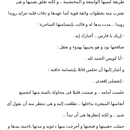
طريقة لبسها الواسعة و المحتشمة .. و لكنه تعلق بعينيها و هى
تقترب منه بخطوات واثقة قوية كما عهدها و دقات قلبه تتزايد رويدا
رويدا .. مدت يدها له و قالت بإبتسامتها الساحرة :
- إزيك يا فارس .. أخبارك إيه .
صافحها بود و هو يجيبها بهدوء و تعقل :
- أنا كويس الحمد لله .
و أشار إليها أن تجلس قائلا بإبتسامة خافتة :
- إتفضلى إقعدى .
جلست أمامه .. و صمتت قليلا فى محاولة بائسة منها لتجميع
أنفاسها المبعثرة بداخلها .. تطلعت إليه و هى تنتظر منه أن يقول أى
شئ .. و لكنه إنتظرها هى أن تبدأ ..
حملت حقيبتها و فتحتها و أخرجت منها دعوته و مدتها ناحيته بيدها و