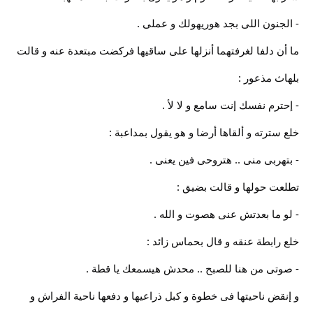
- الجنون اللى بجد هوريهولك و عملى .
ما أن دلفا لغرفتهما أنزلها على ساقيها فركضت مبتعدة عنه و قالت
بلهاث مذعور :
- إحترم نفسك إنت سامع و لا ﻷ .
خلع سترته و ألقاها أرضا و هو يقول بمداعبة :
- بتهربى منى .. هتروحى فين يعنى .
تطلعت حولها و قالت بضيق :
- لو ما بعدتش عنى هصوت و الله .
خلع رابطة عنقه و قال بحماس زائد :
- صوتى من هنا للصبح .. محدش هيسمعك يا قطة .
و إنقض ناحيتها فى خطوة و كبل ذراعيها و دفعها ناحية الفراش و