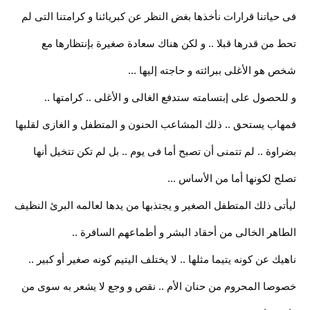
فى حياتنا قرارات نأخذها بغض النظر عن كبريائنا و كرامتنا التى لم
تحط من قدرها قبلا .. و لكن هناك سعادة صغيرة بإنتظارها مع
شخص هو الأغلى ببرائته و حاجته إليها ...
و للحصول على إبتسامته ستدفع الغالى و الأغلى .. كرامتها ..
فمهاب يستحق .. ذلك المشاعب الحنون و المتطفل و الغازى لقلبها
بضراوة .. لم تتمنى أن تصبح أما فى يوم .. بل لم تكن تتخيل أنها
تصلح لكونها أما من الأساس ...
ليأتى ذلك المتطفل الصغير و يجتذبها من يدها لعالمه البرئ النظيف
الطاهر الخالى من أحقاد البشر و أطماعهم السافرة ..
ناهيك عن كونه يتيما مثلها .. لا يختلف اليتيم كونه صغير أو كبير ..
خصوصا المحروم من حنان الأم .. نقص و وجع لا يشعر به سوى من