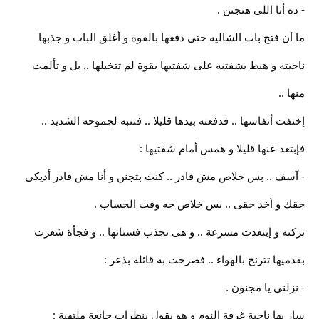
- ده أنا اللى هتجنن .
ما أن فتح باب الشاليه حتى دفعها بالقوة و أغلق الباب و جذبها
ناحيته و هبط بشفتيه على شفتيها بقوة لم تتخيلها .. بل و تألمت
منها ..
إختفت أنفاسها .. فدفعته بيدها قليلا .. فتنبه لجموحه الشديد ..
فإبتعد عنها قليلا و همس أمام شفتيها :
- آسف .. بس خلاص مش قادر .. كنت بتجنن و أنا مش قادر أديكى
حقك و آخد حقى .. بس خلاص جه وقت الحساب .
تركته و إبتعدت مسرعة .. و هى تجذب فستانها .. و فجأة شعرت
بقدميها تترنح بالهواء .. فصرخت به قائلة بذعر :
- نزلنى يا مجنون .
سار بها ناحية غرفة النوم و هو يقول بنظرات جائعة ملتهبة :