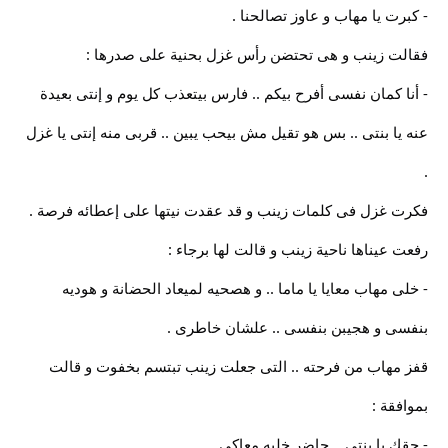
- كبرت يا مهاب و عاوز تصالحنا .
فقالت زينب و هى تحتضن رأس غزل بحنية على صدرها :
- أنا كمان نفسى أفرح بيكم .. فارس بيتعذب كل يوم و إنتى بعيدة
عنه يا بنتى .. بس هو تقيل مش بيحب يبين .. قربى منه إنتى يا غزل
.
فكرت غزل فى كلمات زينب و قد عقدت نيتها على إعطائه فرصة .
رفعت عيناها ناحية زينب و قالت لها برجاء :
- خلى مهاب معايا يا ماما .. و هصحيه لميعاد الحضانة و هوديه
بنفسى و هجيبن بنفسى .. علشان خاطرى .
قفز مهاب من فرحته .. التى جعلت زينب تبتسم بخفوت و قالت
بموافقة :
- حقك يا بنتى .. حاضر خليه معاكى .