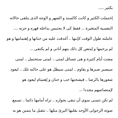
بكثير .....
إحتملت الكثير و كانت كالسند و الضهر و الوجه الذى يتلقى حالاته
النفسية المتغيرة ... فقط كى لا يحتبس بداخله قهره و حزنه ....
عاملته طول الوقت كإبنها .. أغدقت عليه من حنانها و إهتمامها و هو
لم يرحمها و إمتص كل ذلك بنهم أنانى و لم يكتفى ...
مضت أيام كثيرة و هى تتسائل لمتى .. لمتى ستحتمل .. لمتى
سيصبر صبرها و يقاوم .. لمتى سيظل هو على حالته تلك .. ليعود
شعورها بالرضا .. فيشحنها حب و حنان و إهتمام ليعود هو
لإمتصاصهم مجددا ...
لم تكن تتمنى سوى أن تبقى بجواره .. تراه أمامها دائما .. تسمع
صوته الرجولى الأوحد بقلبها البرئ مثلها .. تتقبل ما يتمنن هو به