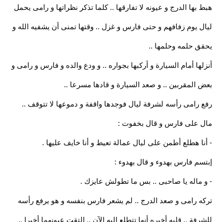
هبط بها الدرج و عيونه لا تفارقها .. كلما تذكر نظراتها و رامى يحمل
ليال يوم زفافهم و حتى فارس و غزل .. وقتها تمنى أن يشفيه الله و
يحقق حلمه وحلمها ..
أنزلها أمام السيارة و أركبها بجواره .. و ودع والده و فارس و رامى و
بعض المقربين .. و صعد السيارة و قادها مسرعا ..
رفع رامى رأسه لشرفة ليال فوجدها واقفة و دموعها لا تتوقف ..
مال على فارس و قال بخفوت :
- أنا هطلع أطمن على ليال عمالة تعيط و أنا خايف عليها .
إبتسم فارس بهدوء و قال بهدوء :
- و ماله يا صاحبى .. بس ما تطولش عايزك .
تركه رامى و صعد الدرج .. لم يشعر فارس بنفسه و هو يرفع رأسه
للشرفة .. قلبه أخبره أنها تتطلع إليه الآن .. إلتقت عيونهما أخيرا ..