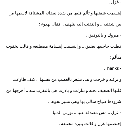
- غزل .
إبتسمت شفتيها و تألم قلبها من شدة نبضاته المشتاقة لإسمها من
بين شفتيه .. و إلتفتت إليه بتلهف .. فقال بهدوء :
- مبروك و بالتوفيق .
قطبت حاجبيها بضيق .. و إبتسمت إبتسامة مصطنعه و قالت بخفوت
متألم :
- Thanks.
و تركته و خرجت و هى تشعر بالغضب من نفسها .. كيف طاوعت
قلبها الضعيف بحبه و تنازلت و بادرت هى بالتقرب منه .. أخرجها من
شرودها صياح سالى بها وهى تسير نحوها :
- غزل .. مش مصدقة عنيا .. نورتى الدنيا .
إحتضنتها غزل و قالت بنبرة مختنقة :