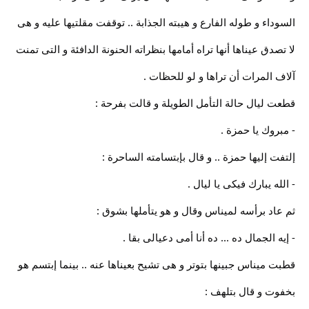
السوداء و طوله الفارع و هيبته الجذابة .. توقفت مقلتيها عليه و هى
لا تصدق عيناها أنها تراه أمامها بنظراته الحنونة الدافئة و التى تمنت
آلاف المرات أن تراها و لو للحظات .
قطعت ليال حالة التأمل الطويلة و قالت بفرحة :
- مبروك يا حمزة .
إلتفت إليها حمزة .. و قال بإبتسامته الساحرة :
- الله يبارك فيكى يا ليال .
ثم عاد برأسه لميناس وقال و هو يتأملها بشوق :
- إيه الجمال ده ... ده أنا أمى دعيالى بقا .
قطبت ميناس جبينها بتوتر و هى تشيح بعيناها عنه .. بينما إبتسم هو
بخفوت و قال بتلهف :