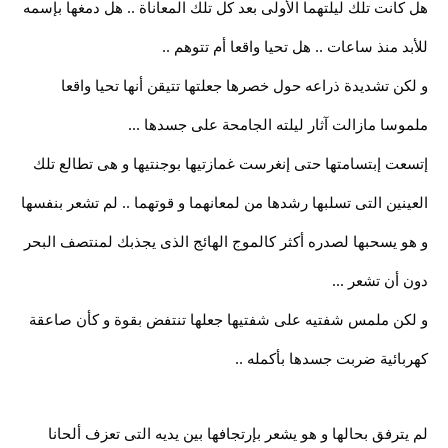
هل كانت تلك ليلتهما الأولى بعد كل تلك المعاناة .. هل دمغها بإسمه
للأبد منذ ساعات .. هل تحيا واقعا أم تتوهم ..
و لكن تشديدة ذراعه حول خصرها جعلتها تتيقن أنها تحيا واقعا
ملموسا مازالت آثار ليلته الجامحة على جسدها ...
إتسعت إبتسامتها حتى إنغرست غمازتيها بوجنتيها و هى تطالع تلك
العينين التى تسلبها رشدها من لمعانهما و قوتهما .. لم تشعر بنفسها
و هو يسحبها لصدره أكثر كالموج الهائج الذى يجذبك لمنتصف البحر
دون أن تشعر ...
و لكن ملمس شفتيه على شفتيها جعلها تنتفض بقوة و كأن صاعقة
كهربائية ضربت جسدها بأكمله ..
لم يترفق بحالها و هو يشعر بإرتجافها بين يديه التى تعزف ألحانا