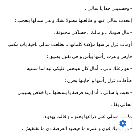
- وحشتينى جدا يا سالى .
إبتعدت سالى عنها و طالعتها مطولا بشك و هى تسألها بتعجب :
- مال صوتك .. و مالك .. حساكى مخنوقة .
أومأت غزل برأسها مؤكدة كلماتها .. تطلعت سالى ناحية باب مكتب
فارس و هزت رأسها بيأس و هى تقول بضيق :
- هو زعلك تانى .. أمال كان هيتجنن عليكى ليه لما سبتيه .
طأطأت غزل رأسها و أجابتها بحزن :
- تعبت يا سالى .. أنا إديته فرصة يا يستغلها .. يا خلاص يسيبنى
لحالى بقا .
ملست سالى على ذراعها بحنو .. و قالت بهدوء :
- هو بيحبك قوى و عمره ما هيضيع الفرصة دى ما تقلقيش .