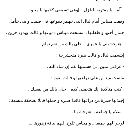
- آآه .. يا مفترية يا غزل .. إوعى تسمعى كلامها يا مينو .
وقفت ميناس أمام ليال التى تنهمر دموعها فى صمت و هى تتأمل
جمال أختها و طفلتها .. مسحت ميناس دموعها و قالت بهدوء حزين :
- هتوحشينى يا عمرى .. خلى بالك من نغم تمام .
إبتسمت ليال و قالت بنبرة متحشرجة :
- عرفتى منين إنى هسميها نغم إن شاء الله .
ملست ميناس على ذراعيها و قالت بقوة :
- كنت متأكدة إنك هتعملى كده .. خلى بالك من نفسك .
إجتذبها حمزة من ذراعها فاقدا صبره و حملها قائلا بضحكة متسعة :
- سلام يا جماعة .. هتوحشونا .
لوحوا لهم جميعا .. و ميناس تلوح إليهم بباقة زهورها ....