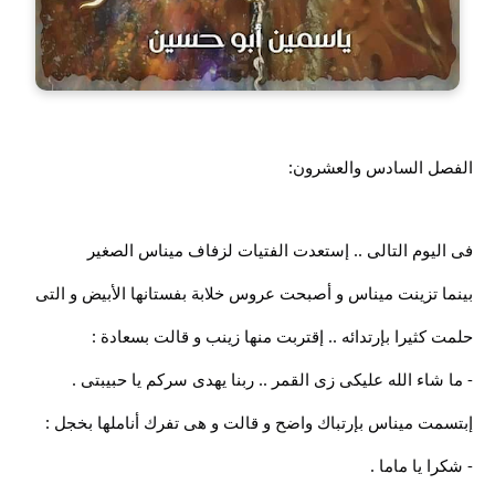
الفصل السادس والعشرون:
فى اليوم التالى .. إستعدت الفتيات لزفاف ميناس الصغير
بينما تزينت ميناس و أصبحت عروس خلابة بفستانها الأبيض و التى
حلمت كثيرا بإرتدائه .. إقتربت منها زينب و قالت بسعادة :
- ما شاء الله عليكى زى القمر .. ربنا يهدى سركم يا حبيبتى .
إبتسمت ميناس بإرتباك واضح و قالت و هى تفرك أناملها بخجل :
- شكرا يا ماما .