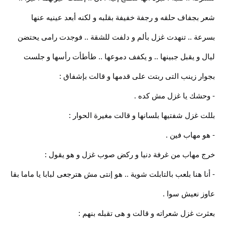
شعر بجفاف حلقه و رجفة خفيفة بقلبه و لكنه أبعد عينيه عنها
بسرعة .. تنهدت غزل بألم و دلفت للشقة .. فوجدت رامى يحتضن
ليال و يقبل جبينها .. و يكفف دموعها .. طأطأت رأسها و جلست
بجوار زينب التى ربتت على قدمها و قالت بإشفاق :
- وحشك يا غزل مش كده .
بللت غزل شفتيها بلسانها و قالت مغيرة الحوار :
- هو مهاب فين .
خرج مهاب من غرفة دنيا و ركض صوب غزل و هو يقول :
- أنا هنا بلعب بالتابلت شوية .. هو إنتى مش هترجعى لبابا يا ماما بقا
عاوز نعيش سوا .
بعثرت غزل شعراته و قالت و هى تقبله بنهم :