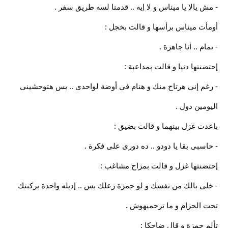
- مش يالا يا ميناس و لا إيه .. قدمنا لسه طريق سفر .
أومأت ميناس برأسها و قالت بخجل :
- تمام .. أنا جاهزة .
إحتضنتها دنيا و قالت بمداعبة :
- رغم إنى هرتاح منك و هنام فى أوضة لواحدى .. بس هتوحشينى
اليومين دول .
باعدت غزل بينهما و قالت بضيق :
- حاسبى بقا يا دودو .. ده دورى على فكرة .
إحتضنتها غزل و قالت بمزاح مشاغب :
- خلى بالك من نفسك و لو حمزة زعلك بس .. إديله واحدة بركبتك
تحت الحزام و ما ترحميهوش .
تألم حمزة و قال ضاحكا :