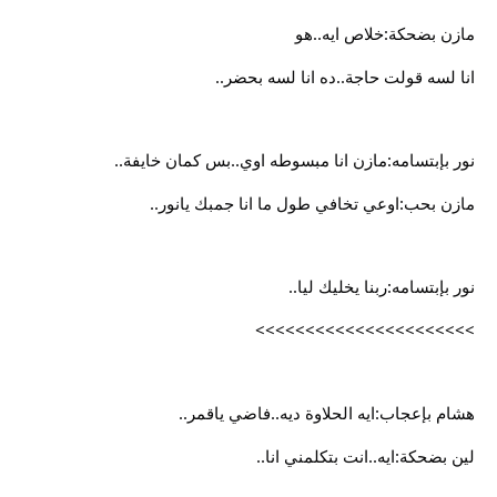
مازن بضحكة:خلاص ايه..هو
انا لسه قولت حاجة..ده انا لسه بحضر..
نور بإبتسامه:مازن انا مبسوطه اوي..بس كمان خايفة..
مازن بحب:اوعي تخافي طول ما انا جمبك يانور..
نور بإبتسامه:ربنا يخليك ليا..
>>>>>>>>>>>>>>>>>>>>>>
هشام بإعجاب:ايه الحلاوة ديه..فاضي ياقمر..
لين بضحكة:ايه..انت بتكلمني انا..