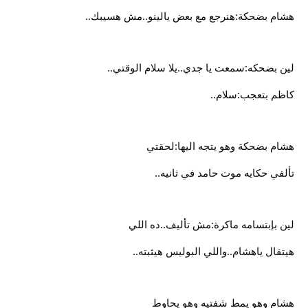
هشام بضحكة:هنرجع مع بعض يالينو..مش هسيبك..
لين بضحكه:سمعت يا جدي..يلا سلام الوقتي..
كاظم بتعجب:سلام..
هشام بضحكة وهو يتجه اليها:لحقتي
تألفي حكايه موت حامد في ثانيه..
لين بإبتسامه ماكرة:مش تأليف..ده اللي
هيتقال ياهشام..واللي البوليس هيثبته..
هشام وهو يمط شفتيه وهو يحاوط