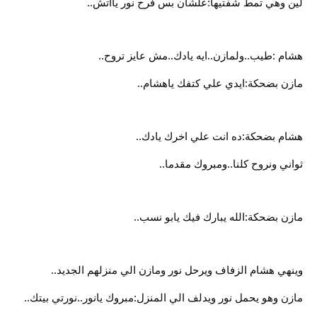
لين وهي تمط شفتيها:علشان بس فرح نور يااتش..
هشام :طيب..ولمازن..ايه يادك..مش عايز تروح..
مازن بضحكة:ايدي علي كتفك ياهشام..
هشام بضحكة:ده انت علي اخرك يادك..
ثواني ونروح كلنا..ومبروك مقدما..
مازن بضحكة:الله يبارك فيك يابو نسب..
وينهي هشام الزفاف ويرحل نور ومازن الي منزلهم الجديد..
مازن وهو يحمل نور ويدلف الي المنزل:مبروك يانور..نورتي بيتك..