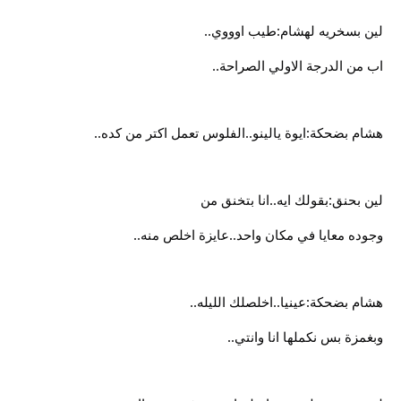
لين بسخريه لهشام:طيب اوووي..
اب من الدرجة الاولي الصراحة..
هشام بضحكة:ايوة يالينو..الفلوس تعمل اكتر من كده..
لين بحنق:بقولك ايه..انا بتخنق من
وجوده معايا في مكان واحد..عايزة اخلص منه..
هشام بضحكة:عينيا..اخلصلك الليله..
وبغمزة بس نكملها انا وانتي..