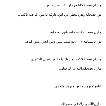
هشام بضحكة:انا فرحان اكتر منك يانور..
نور بضحكة وهي تنظر الي لين:عارفه يااتش..فرصه ياكبير..
مازن بتعجب:فرصه ايه يانور..فيه ايه..
نور بإبتسامه:لااااا..ده سيم بيني وبين اتش..مش كده..
هشام بضحكة:كده..مبروك يا دكتور..عبال البكاري..
مازن بضحكة:الله يبارك فيك..
عامر:مبروك يانور..مبروك يامازن..
مازن:الله يبارك في حضرتك..