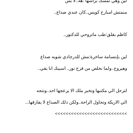
لين وهي تمسك برأسها :هه..لا بس
منمتش امبارح كويس..كان عندي صداع..
كاظم بقلق:طب ماتروحي للدكتور..
لين بإبتسامة ساخرة:مش للدرجادي شويه صداع
وهيروح..ولما نخلص من فرح نور.. اسيبك انا بقي..
لترحل الي مكتبها وتخبر ملك الا يزعجها احد..وتتجه
الي الاريكة وتحاول الراحة..ولكن ذلك الصداع لا يفارقها...
>>>>>>>>>>>>>>>>>>>>>>>>>>>