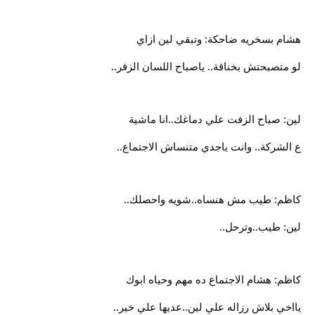
هشام بسخريه ضاحكة: وتبقي لين ازاي
لو متصبحتش بخناقة.. ياصباح اللسان الزفر..
لين: صباح الزفت علي دماغك..انا ماشية
ع الشركة.. وانت ياجدي متنساش الاجتماع..
كاظم: طيب مش هنساه..شويه واحصلك..
لين: طيب..وترحل..
كاظم: هشام الاجتماع ده مهم وحياه ابوك
يااخي بلاش رزاله علي لين..عديها علي خير..