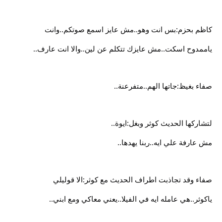
كاظم بحزم:بس انت وهو..مش عايز اسمع صوتكم..وانت
ياممدوح اسكت..مش عايزك تتكلم عن لين..والا انت عارف..
صفاء بغيظ:جاتها الهم..متفرعنة..
لتشاركها الحديث كوثر وبغل:ايوة..
مش عارفة علي ايه..ربنا يهدها..
صفاء وقد تجاذبت اطراف الحديث مع كوثر:الا قوليلي
ياكوثر..هي عامله ايه في الفيلا..يعني معاكي ومع ابني..