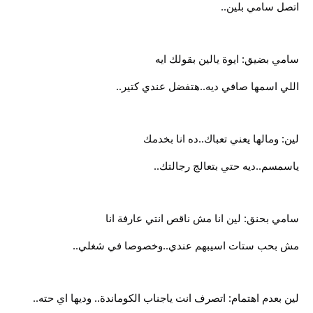
اتصل سامي بلين..
سامي بضيق: ايوة يالين بقولك ايه
اللي اسمها صافي ديه..هتفضل عندي كتير..
لين: ومالها يعني تعباك..ده انا بخدمك
ياسمسم..ديه حتي بتعالج رجالتك..
سامي بحنق: لين انا مش ناقص انتي عارفة انا
مش بحب ستات اسيبهم عندي..وخصوصا في شغلي..
لين بعدم اهتمام: اتصرف انت ياجناب الكوماندة.. وديها اي حته..