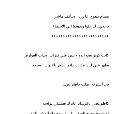
هشام بتعوج: انا رزل..وبتأفف ماشي
ياجدي.. ليرحلوا ويذهبوا الي الاجتماع..
<<<<<<<<<<<<<<<<<<<<<<<<<
كانت كوثر تضع الدواء للين علي فترات..وبدات العوارض
تظهر علي لين..فكانت دائما تشعر بالانهاك السريع..
في الشركه..طلب كاظم لين..
كاظم:بصي يالين..انا عايزك تعمليلي دراسه
لمشروع مصنع السكر اللي هنستوردله المكن بتاعه..