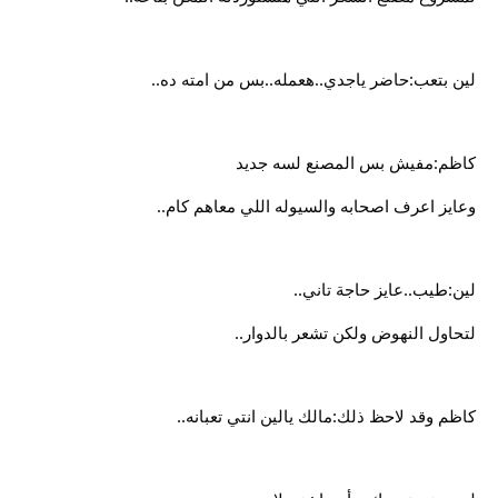
لين بتعب:حاضر ياجدي..هعمله..بس من امته ده..
كاظم:مفيش بس المصنع لسه جديد
وعايز اعرف اصحابه والسيوله اللي معاهم كام..
لين:طيب..عايز حاجة تاني..
لتحاول النهوض ولكن تشعر بالدوار..
كاظم وقد لاحظ ذلك:مالك يالين انتي تعبانه..