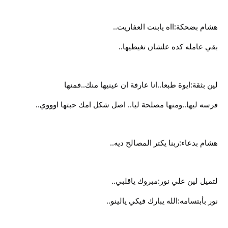
هشام بضحكة:ااه يابنت العفاريت..
بقي عامله كده علشان تغيظيها..
لين بثقة:ايوة طبعا..انا عارفة ان عينيها منك..فمنها
فرسه ليها..ومنها مصلحة ليا.. اصل شكل امك حبتها اوووي..
هشام بدعاء:ربنا يكتر المصالح ديه..
لتميل لين علي نور:مبروك ياقلبي..
نور بأبتسامه:الله يبارك فيكي يالينو..