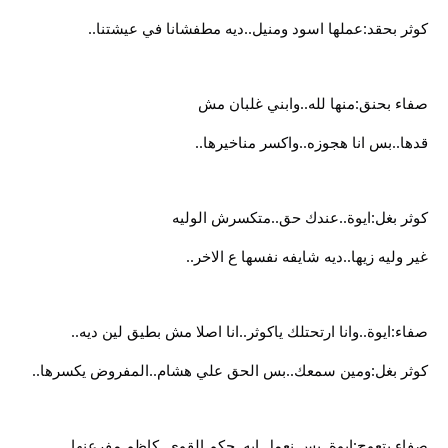
كوثر بحقد:عملها اسود ومنيل..ديه مطفشانا في عيشتنا..
صفاء بحنق:منها لله..وابني غلبان مش
قدها..بس انا هجوزه..واكسر مناخيرها..
كوثر بغل:ايوة..عندك حق..متكسرش الوليه
غير وليه زيها..ديه شايفه نفسها ع الاخر..
صفاء:ايوة..وانا ارتحتلك ياكوثر..انا اصلا مش بطيق لين ديه..
كوثر بغل:ومين سمعك..بس الحق علي هشام..المفروض يكسرها..
صفاء بتعوج:ايوة..بس نعمل ايه..حكم القوي..كاظم مفرعنها..