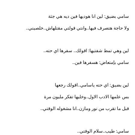
سامي بضيق: لين انا هوديها فين ديه هي جثة
ولا حاجة هتصرف فيها..وانتي قولتي مقتلهاش..خلصيني..
لين وهي تمط شفتيها: اقولك.. سفرها اي حته..
سامي بإمتعاض: هسفرها فين..
لين بضيق: اي حته ياسامي..اقولك رجعها
بس علمها الادب الاول..وخليها تفكر مليون مرة
قبل ما تقرب من نور ومازن..انا مشغوله الوقتي..
سامي: طيب..سلام الوقتي..