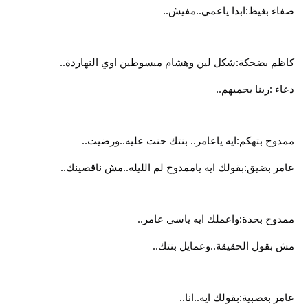
صفاء بغيظ:ابدا ياعمي..مفيش..
كاظم بضحكة:شكل لين وهشام مبسوطين اوي النهاردة..
دعاء :ربنا يحميهم..
ممدوح بتهكم:ايه ياعامر.. بنتك حنت عليه..ورضيت..
عامر بضيق:بقولك ايه ياممدوح لم الليله..مش ناقصينك..
ممدوح بحدة:واعملك ايه ياسي عامر..
مش بقول الحقيقة..وعمايل بنتك..
عامر بعصبية:بقولك ايه..انا..