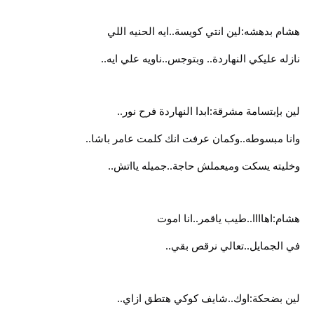
هشام بدهشه:لين انتي كويسة..ايه الحنيه اللي
نازله عليكي النهاردة.. وبتوجس..ناويه علي ايه..
لين بإبتسامة مشرقة:ابدا النهاردة فرح نور..
وانا مبسوطه..وكمان عرفت انك كلمت عامر باشا..
وخليته يسكت وميعملش حاجة..جميله يااتش..
هشام:اهاااا..طيب ياقمر..انا اموت
في الجمايل..تعالي نرقص بقي..
لين بضحكة:اوك..شايف كوكي هتطق ازاي..