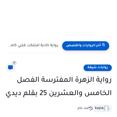
رواية كاذبة امتلكت قلبي كامله وحصريه بقلم رولا هاني
📁 آخر الروايات والقصص
0
روايات شيقة
رواية الزهرة المفترسة الفصل
الخامس والعشرين 25 بقلم ديدي
kayla
منذ عام