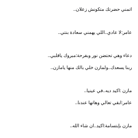
اتمني حضرتك متكونش زعلان..
عامر:لا عادي..اللي يهمني سعادة بنتي..
دعاء وهي تحتضن نور وبفرحة:مبروك ياقلبي..
ربنا يسعدك..ولمازن خلي بالك منها يامازن..
مازن :اكيد ديه..في عينيا..
عامر:ابقي تعالي وهاتها عندنا..
مازن بإبتسامة:اكيد..ان شاء الله..