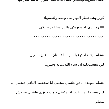
كوثر وهي تنظر اليهم بغل وحقد ولنفسها:
ااااخ ياناري..انا هوريكي يالين..هخلص عليكي..
>>>>>>>>>>>>>>>>>>>>>>>>>>>>>>>>
هشام بإقتضاب:بقولك ايه..الفستان ده عايزك تغيريه..
لين بتعجب:ليه ان شاء الله..ماله وحش..
هشام بتنهيدة:ماهو علشان مجنني انا شخصيا..الباقي هيعمل ايه..
لين بضحكة:اها..طيب انا هفضل جمب جوزي علشان محدش
يبصلي..