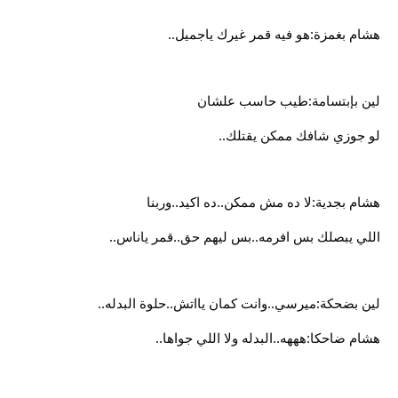
هشام بغمزة:هو فيه قمر غيرك ياجميل..
لين بإبتسامة:طيب حاسب علشان
لو جوزي شافك ممكن يقتلك..
هشام بجدية:لا ده مش ممكن..ده اكيد..وربنا
اللي يبصلك بس افرمه..بس ليهم حق..قمر ياناس..
لين بضحكة:ميرسي..وانت كمان يااتش..حلوة البدله..
هشام ضاحكا:هههه..البدله ولا اللي جواها..