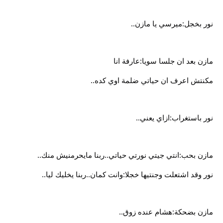
نور بخجل:ميرسي يا مازن..
مازن بعد ان جلسا سويا:عارفة انا
مكنتش اعرف ان حياتي ضلمة اوي كده..
نور باستغراب:ازاي يعني..
مازن بحب:انتي جيتي نورتي حياتي..ربنا مايحرمنيش منك..
نور وقد اشتعلت وجنتيها خجلا:وانت كمان..ربنا يخليك ليا..
مازن بضحكة:هشام عنده زوق..