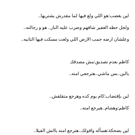
لين بغضب:هو اللي ولع فيها لما مقدرش يشتريها..
ولجل حظه الغفير شافهم وضرب عليه النار.. هو و رجالته..
وعلشان ارضه جمب الارض اللي ولعت مسكت فيها التانيه..
كاظم بعدم تصديق:مش مصدقك
يالين..بس ماشي..هترجعي امته..
لين بإقتضاب:كام يوم كده وهرجع متقلقش..
كاظم:وهشام..هيرجع امته..
لين بضحكة:هسأله واقولك..هترجع امته يااتش الفيلا..