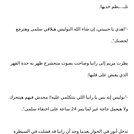
تلــ...ـطم خديها:
-"اهدي يا حبيبتي، إن شاء الله البوليس هيلاقي سلمى وهترجع
لحضنك".
نظرت مريم إلى رانيا وصاحت بصوت متحشرج ظهر به حدة القهر
الذي يقبض على قلبها:
-"بوليس إيه بس يا رانيا اللي بتتكلمي عليه!! محدش فيهم هيتحرك
ولا هيعمل حاجة غير لما يمر 24 ساعة على اختفاء سلمى".
تدخل أنور في الحوار بعدما وجد أن رانيا قد فشلت في السيطرة