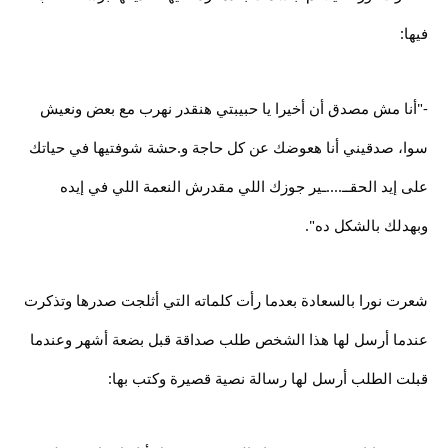
فيها:
-"أنا مش مصدق أن أخيرا يا حبيبتي هنقدر نهرب مع بعض ونعيش
سوا، صدقيني أنا هعوضك عن كل حاجة و.حشة شوفتيها في حياتك
على إيد الحقــ....ـير جوزك اللي مقدرش النعمة اللي في إيده
وبهدلك بالشكل ده".
شعرت نورا بالسعادة بعدما رأت كلماته التي أثلجت صدرها وتذكرت
عندما أرسل لها هذا الشخص طلب صداقة قبل بضعة أشهر وعندما
قبلت الطلب أرسل لها رسالة نصية قصيرة وكتب بها: