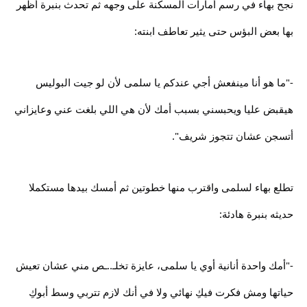
نجح بهاء في رسم أمارات المسكنة على وجهه ثم تحدث بنبرة أظهر
بها بعض البؤس حتى يثير تعاطف ابنته:
-"ما هو أنا مينفعش أجي عندكم يا سلمى لأن لو جيت البوليس
هيقبض عليا ويحبسني بسبب أمك لأن هي اللي بلغت عني وعايزاني
أتسجن عشان تتجوز شريف".
تطلع بهاء لسلمى واقترب منها خطوتين ثم أمسك بيدها مستكملا
حديثه بنبرة هادئة:
-"أمك واحدة أنانية أوي يا سلمى، عايزة تخلـ..ـص مني عشان تعيش
حياتها ومش فكرت فيكِ نهائي ولا في أنك لازم تتربي وسط أبوكِ