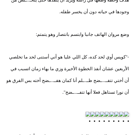
وجودها في حياته دون أن يخسر طفله.
وضع مروان الهاتف جانبا وابتسم بانتصار وهو يتمتم:
-"كويس أوي لحد كده، كل اللي عليا هو أني أستنى لحد ما تخلصي
الأربعين عشان أنفذ الخطوة الأخيرة وزي ما بهاء زمان اتسبب في
أن أختي تتفــ...ـضح ظــ..ـلم أنا كمان هفــ...ـضح أخته بس الفرق هو
أن نورا تستاهل فعلا أنها تتفــ...ـضح''.