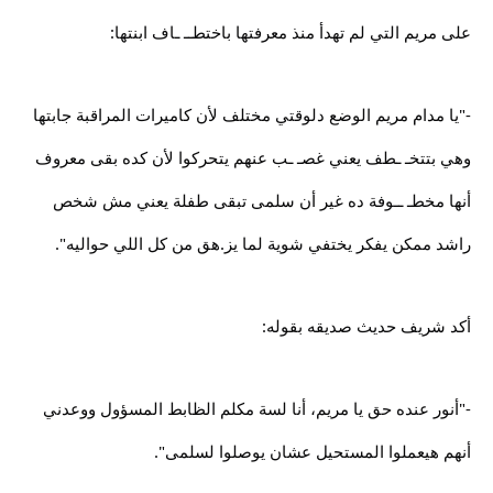
على مريم التي لم تهدأ منذ معرفتها باختطــ ـاف ابنتها:
-"يا مدام مريم الوضع دلوقتي مختلف لأن كاميرات المراقبة جابتها
وهي بتتخـ ـطف يعني غصـ ـب عنهم يتحركوا لأن كده بقى معروف
أنها مخطـ ــوفة ده غير أن سلمى تبقى طفلة يعني مش شخص
راشد ممكن يفكر يختفي شوية لما يز.هق من كل اللي حواليه".
أكد شريف حديث صديقه بقوله:
-"أنور عنده حق يا مريم، أنا لسة مكلم الظابط المسؤول ووعدني
أنهم هيعملوا المستحيل عشان يوصلوا لسلمى".