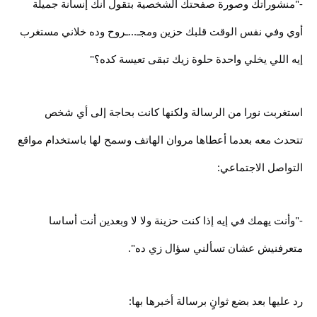
-"منشوراتك وصورة صفحتك الشخصية بتقول أنك إنسانة جميلة
أوي وفي نفس الوقت قلبك حزين ومجـ...ـروح وده خلاني مستغرب
إيه اللي يخلي واحدة حلوة زيك تبقى تعيسة كده؟"
استغربت نورا من الرسالة ولكنها كانت بحاجة إلى أي شخص
تتحدث معه بعدما أعطاها مروان الهاتف وسمح لها باستخدام مواقع
التواصل الاجتماعي:
-"وأنت يهمك في إيه إذا كنت حزينة ولا لا وبعدين أنت أساسا
متعرفنيش عشان تسألني سؤال زي ده".
رد عليها بعد بضع ثوانٍ برسالة أخبرها بها: