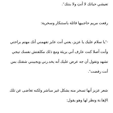
تعيشي حياتك لا أنتِ ولا بنتك".
رفعت مريم حاجبيها قائلة باستنكار وسخرية:
-"يا سلام عليك يا عزيز، يعني أنت عايز تفهمني أنك مهتم براحتي
وأنت أصلا كنت عارف أني بريئة ومع ذلك مكلفتش نفسك تيجي
تشهد وتقول أن جه عرض عليك أنه يخد.رني ويجيبني شقتك بس
أنت رفضت".
شعر عزيز أنها تسخر منه بشكل غير مباشر ولكنه تغاضى عن تلك
الإها.نة ونظر لها وهو يقول: