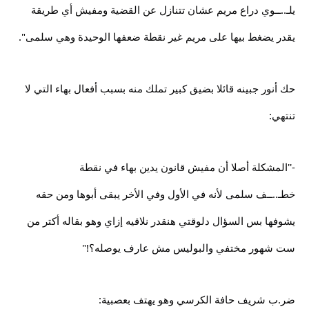
يلـ..ــوي دراع مريم عشان تتنازل عن القضية ومفيش أي طريقة
يقدر يضغط بيها على مريم غير نقطة ضعفها الوحيدة وهي سلمى".
حك أنور جبينه قائلا بضيق كبير تملك منه بسبب أفعال بهاء التي لا
تنتهي:
-''المشكلة أصلا أن مفيش قانون يدين بهاء في نقطة
خطـ..ــف سلمى لأنه في الأول وفي الأخر يبقى أبوها ومن حقه
يشوفها بس السؤال دلوقتي هنقدر نلاقيه إزاي وهو بقاله أكتر من
ست شهور مختفي والبوليس مش عارف يوصله؟!"
ضر.ب شريف حافة الكرسي وهو يهتف بعصبية: