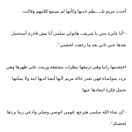
أخذت مريم تلــ...ـطم خديها وكأنها لم تسمع كلامهم وقالت:
-"أنا عايزة بنتي يا شريف، هاتولي سلمى أنا مش قادرة أستحمل
بعدها عني تاني بعد ما رجعت لحضني".
احتضنتها رانيا وهي ترمقها بنظرات مشفقة وربتت على ظهرها وهي
تردد بمواساة فهي تقدر حالة مريم لأنها أيضا لديها ابنة ولا يمكنها
تحمل فكرة ابتعادها عنها:
-"إن شاء الله سلمى هترجع، قومي اتوضي وصلي وادعي ربنا يردها
لحضنك".