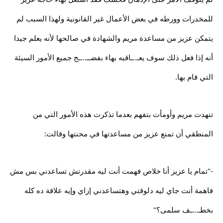
للمخدرات وورطه في بعض الأعمال غير القانونية ولهذا السبب لم
يتمكن عزيز من مساعدة مريم والشهادة في صالحها لأنه يعلم جيدا
أنه إذا فعل ذلك سوف يعـ..ـاقبه بهاء بفضــ...ـح جميع الأمور السيئة
التي قام بها.
تنهدت مريم وأومأت بتفهم بعدما تذكرت هذه الأمور التي من
المنطقي أن تمنع عزيز من مساعدتها في محنتها وقالت:
-"تمام يا عزيز أنا خلاص فهمت أنت ليه مقدرتش تساعدني بس مش
فاهمة أنت جاي ليه دلوقتي وهتساعدني إزاي وإيه علاقة ده كله
بخطـ...ـف سلمى؟"