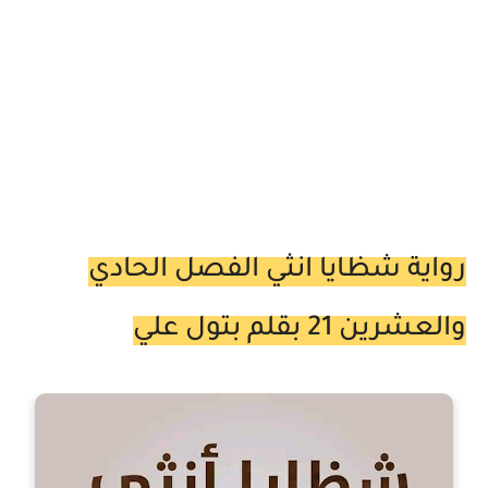
رواية شظايا انثي الفصل الحادي
والعشرين 21 بقلم بتول علي