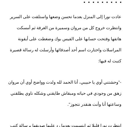
عادت نورا إلى المنزل بعدما تحسن وضعها واستلقت على السرير
وانتظرت خروج كل من مروان وسميرة من الغرفة ثم أمسكت
هاتفها وفتحت حسابها على الفيس بوك وضغطت على أيقونة
المراسلات واختارت اسم أحد أصدقائها وأرسلت له رسالة قصيرة
كتبت له فيها:
-"وحشتني أوي يا حبيبي، أنا الحمد لله ولدت وواضح أوي أن مروان
زهق من وجودي في حياته ومبقاش طايقني وشكله ناوي يطلقني
وساعتها أنا وأنت هنقدر نتجوز".
انتظرت نورا قليلا ثم ابتسمت بعدما رد عليها صديقها برسالة كتب