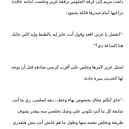
دلفت مريم إلى غرفة الجلوس برفقة عزيز وجلست أمامه عاقدة
ذراعيها أمام صدرها قائلة بجمود:
-"اتفضل يا عزيز، اقعد وقول أنت عايز إيه بالظبط وإيه اللي جابك
هنا الساعة دي؟"
امتثل عزيز لأمرها وجلس على أقرب كرسي صادفه قبل أن يوجه
لها الحديث بنبرة جادة:
-"جاي أتكلم معاكِ بخصوص بهاء وخطـ...ــفه لسلمى، زي ما أنتِ
شايفة كل ما أنتِ تكوني على وشك تخلصي منه بيقدر يشوف
طريقة ويخلص نفسه منها وطول ما هو عايش أنتِ مش هتقدري