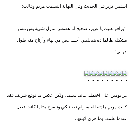
استمر عزيز في الحديث وفي النهاية ابتسمت مريم وقالت:
-"برافو عليك يا عزيز، صحيح أنا هضطر أتنازل شوية بس مش
مشكلة طالما ده هيخليني أخلــ...ـص من بهاء وأرتاح منه طول
حياتي".
مر يومين على اختطــ...ـاف سلمى ولكن عكس ما توقع شريف فقد
كانت مريم هادئة للغاية ولم تعد تبكي وتصرخ مثلما كانت تفعل
عندما علمت بما جرى لابنتها.