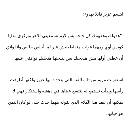
ابتسم عزيز قائلا بهدوء:
-"هقولك وهفهمك كل حاجة بس لازم تسمعيني للأخر وتركزي معايا
كويس أوي ومهما قولت متقاطعنيش غير لما أخلص خالص وأنا واثق
أن خطتي أولها مش هيعجبك بس نتيجتها هتخليكِ توافقي عليها''.
استغربت مريم من تلك الثقة التي يتحدث بها عزيز ولكنها أطرقت
رأسها وبدأت تستمع له لتتسع عيناها في دهشة واستنكار فهي لا
يمكنها أن تنفذ هذا الكلام الذي يقوله مهما حدث حتى لو كان الثمن
هو حياتها.