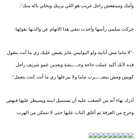
وأمك ومينفعش راجل غريب هو اللي يربيكِ ويخلي باله منك".
حركت سلمى رأسها وأخذت تنفي هذا الاتهام عن والدتها بقولها:
-"لا ماما مش أنانية ولو البوليس عايز يقبض عليك زي ما أنت بتقول
فده لأنك أكيد عملت حاجة وحـ...ــشة وبعدين عمو شريف راجل
كويس ومش بيضـ...ــرب ماما ولا بيزعلها زي ما أنت كنت بتعمل".
أدرك بهاء أنه من الصعب عليه أن يستميل ابنته ويسيطر عليها فنهض
وخرج من الغرفة ثم أغلق الباب عليها حتى لا تتمكن من الهرب.