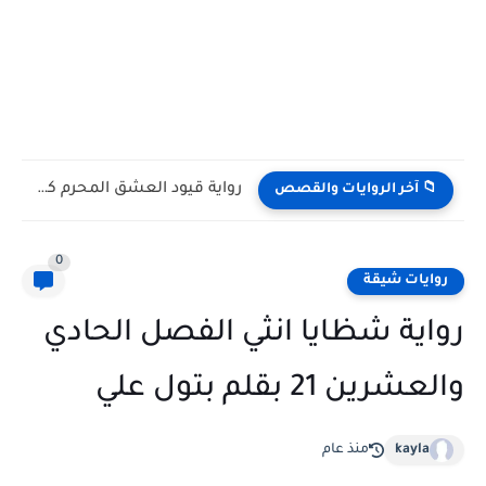
رواية قيود العشق المحرم كاملة وحصرية بقلم يوكا
📁 آخر الروايات والقصص
0
روايات شيقة
رواية شظايا انثي الفصل الحادي
والعشرين 21 بقلم بتول علي
kayla
منذ عام