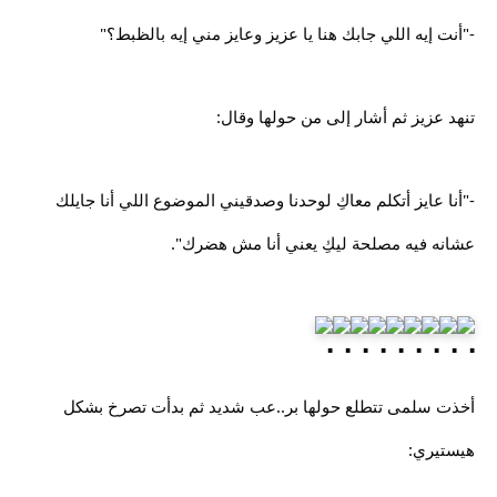
-"أنت إيه اللي جابك هنا يا عزيز وعايز مني إيه بالظبط؟"
تنهد عزيز ثم أشار إلى من حولها وقال:
-"أنا عايز أتكلم معاكِ لوحدنا وصدقيني الموضوع اللي أنا جايلك
عشانه فيه مصلحة ليكِ يعني أنا مش هضرك".
أخذت سلمى تتطلع حولها بر..عب شديد ثم بدأت تصرخ بشكل
هيستيري: