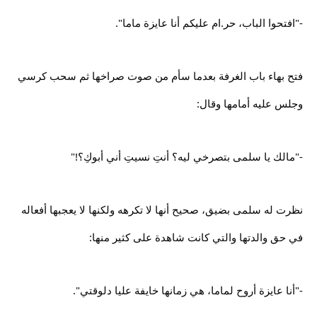
-"افتحوا الباب، حر.ام عليكم أنا عايزة ماما".
فتح بهاء باب الغرفة بعدما سأم من صوت صراخها ثم سحب كرسي
وجلس عليه أمامها وقال:
-"مالك يا سلمى بتصرخي ليه؟ أنتِ نسيتِ أني أبوكِ؟!"
نظرت له سلمى بضيق، صحيح أنها لا تكرهه ولكنها لا يعجبها أفعاله
في حق والدتها والتي كانت شاهدة على كثير منها:
-"أنا عايزة أروح لماما، هي زمانها خايفة عليا دلوقتي".