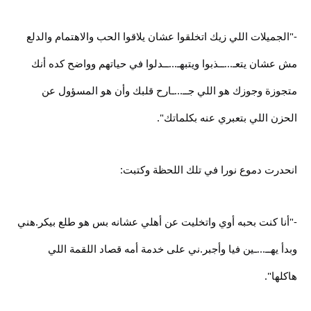
-"الجميلات اللي زيك اتخلقوا عشان يلاقوا الحب والاهتمام والدلع
مش عشان يتعـ...ــذبوا ويتبهـ...ــدلوا في حياتهم وواضح كده أنك
متجوزة وجوزك هو اللي جــ...ـارح قلبك وأن هو المسؤول عن
الحزن اللي بتعبري عنه بكلماتك".
انحدرت دموع نورا في تلك اللحظة وكتبت:
-"أنا كنت بحبه أوي واتخليت عن أهلي عشانه بس هو طلع بيكر.هني
وبدأ يهــ...ـين فيا وأجبر.ني على خدمة أمه قصاد اللقمة اللي
هاكلها".