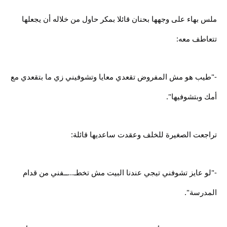
ملس بهاء على وجهها بحنان قائلا بمكر حاول من خلاله أن يجعلها
تتعاطف معه:
-"طيب هو مش المفروض تقعدي معايا وتشوفيني زي ما بتقعدي مع
أمك وبتشوفيها".
تراجعت الصغيرة للخلف وعقدت ساعديها قائلة:
-"لو عايز تشوفني تيجي عندنا البيت مش تخطـ...ــفني من قدام
المدرسة".