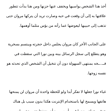
أخذ هذا الشخص يواسيها ويخفف عنها حزنها ومن هنا بدأت تتطور
علاقتها به إلى أن وقعت في حبه وصارت تريد أن يتركها مروان حتى
تذهب إلى حبيبها ليعوضها عما رأته من بؤس مثلما أوهمها.
على الجانب الأخر كان مروان يجلس داخل حجرته ويبتسم بسخرية
وهو يتطلع إلى سجل الرسائل بينه وبين نورا التي سقطت في
فــ...ـخه بمنتهى السهولة دون أن تتخيل أن الشخص الذي تحدثه هو
نفسه زوجها.
غباء نورا جعلها لا تفكر أبدا ولو للحظة واحدة أن مروان لن يمنحها
هاتفها ويسمح لها باستخدام الإنترنت هكذا بدون سبب بل هناك
هدف وخطة وضعها في رأسه ويريد أن ينفذها حتى يتخـ...ـلص من