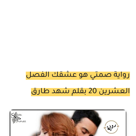
رواية صمتي هو عشقك الفصل
العشرين 20 بقلم شهد طارق