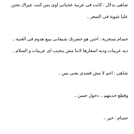
شاهى بدلال : كانت فى عربية عجبانى اوى بس كنت عيزاك تحنن
عليا شوية فى السعر ..
حسام بسخرية : احنن هو حضرتك شيفانى بيبع هدوم فى العتبة ..
ديه عربيات وديه اسعارها لاننا مش بنجيب اى عربيات و السلام ..
شاهى : احم لا مش قصدى يعنى بس ..
وقطع حديثهم .. دخول حسن ..
حسام : خير ..