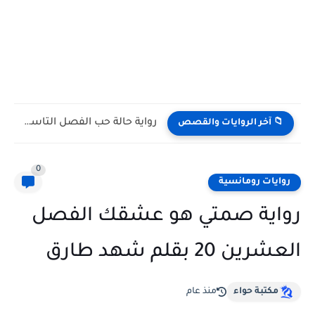
رواية حالة حب الفصل التاسع 9 بقلم مريم محمود
📁 آخر الروايات والقصص
0
روايات رومانسية
رواية صمتي هو عشقك الفصل
العشرين 20 بقلم شهد طارق
مكتبة حواء
منذ عام