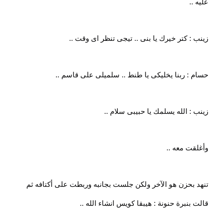
عليه ..
زينب : كتر خيرك يا بنى .. تيجى تنظر اى وقت ..
حسام : ربنا يخليكى يا طنط .. سلميلى على قاسم ..
زينب : الله يسلمك يا حبيبى سلام ..
وأغلقت معه ..
تنهد بحزن هو الآخر ولكن جلست بجانبه وربطت على أكتافه ثم
قالت بنبرة حنونة : هيبقا كويس انشاء الله ..