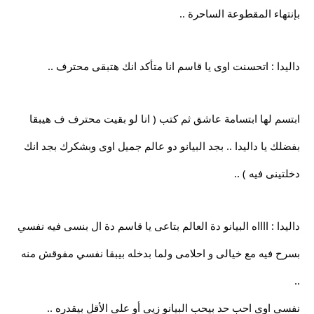
بإنتهاء المقطوعة الساحرة ..
داليدا : اتحسنت اوى يا قاسم انا متأكد انك هتبقى محترف ..
ابتسم لها ابتسامة عاشق ثم كتب ( انا لو بقيت محترف ف هيبقا
بفضلك يا داليدا .. بجد البيانو دو عالم جميل اوى وبشكرك بجد انك
دخلتينى فيه ) ..
داليدا : ااااه البيانو دة العالم بتاعى يا قاسم دة ال بنسى فيه نفسي
بسرح فيه مع خيالى و احلامى ولما بدخله بيبقا نفسي مفوقش منه
..
نفسي اوى احب حد بيحب البيانو زيي أو على الأقل بيقدره ..