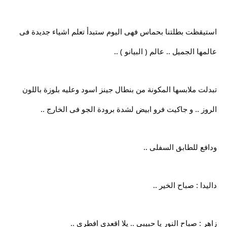
استيقظت بطلتنا بحماس فهى اليوم ستبدأ تعلم اشياء جديدة فى
عالمها الجميل .. عالم ( البيانو ) ..
تبدلت ملابسها المكونة من بنطال جينز اسود وعليه بلوزة باللون
الروز .. و جاكيت فرو ابيض لشدة برودة الجو فى الخارج ..
ودافع للطابق السفلى ..
داليدا : صباح الخير ..
زاهر : صباح النور يا حبيبى .. يلا اقعدى افطرى ..