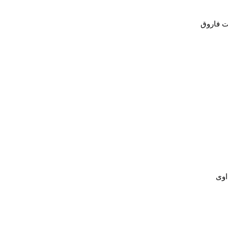
وت فاروق
اوى