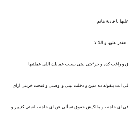
ها يا فادية هانم
در عليها و اللا لا
ق و راغب كده و خر*بتى بيتى بسبب عمايلك اللى عملتيها
اللى انت بتقوله ده منين و دخلت بيتى و اوضتى و فتحت خزنتى ازاى
اى حاجة ، و مالكيش حقوق تسألى عن اى حاجة ، لعبتى كتييير و