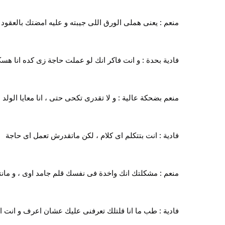
منعم : يعنى هملى الورق اللى جيبته و عليه امضتك بالعقود ا
فادية بحدة : و انت فاكر انك لو عملت حاجة زى كده انا هس
منعم بضحكة عالية : و لا تقدرى تكحى حتى ، انا معايا الولد
فادية : انت بتتكلم اى كلام ، لكن ماتقدرش تعمل اى حاجة
منعم : مشكلتك انك واخدة فى نفسك قلم جامد اوى ، و مانت
فادية : طب ما انا قلتلك تعرفنى عليك عشان اعرف و انت