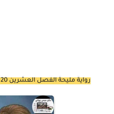
رواية مليحة الفصل العشرين 20 بقلم ميمي عوالي