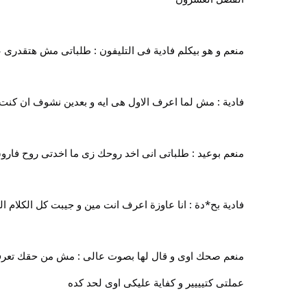
منعم و هو بيكلم فادية فى التليفون : طلباتى مش هتقدرى علي
فادية : مش لما اعرف الاول هى ايه و بعدين نشوف ان كنت هق
منعم بوعيد : طلباتى انى اخد روحك زى ما اخدتى روح فارو
فادية بح*دة : انا عاوزة اعرف انت مين و جيبت كل الكلام 
منعم صحك اوى و قال لها بصوت عالى : مش من حقك تعرفى 
عملتى كتيييير و كفاية عليكى اوى لحد كده