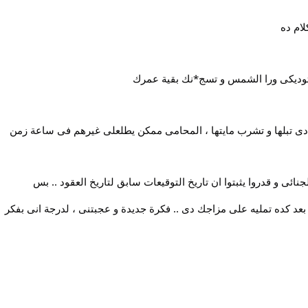
لام ده
ها توديكى ورا الشمس و تسج*نك بقية عمرك
ا دى تبلها و تشرب مايتها ، المحامى ممكن يطلعلى غيرهم فى ساعة زمن
ائى و قدروا يثبتوا ان تاريخ التوقيعات سابق لتاريخ العقود .. بس
عد كده تمليه على مزاجك دى .. فكرة جديدة و عجبتنى ، لدرجة انى بفكر