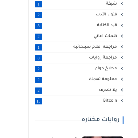
شيقة
1
فنون الأدب
2
قيد الكتابة
8
كلمات اغاني
2
مراجعة افلام سينمائية
1
مراجعة روايات
8
مطبخ حواء
2
معلومة تهمك
2
يلا نتعرف
2
Bitcoin
13
روايات مختاره