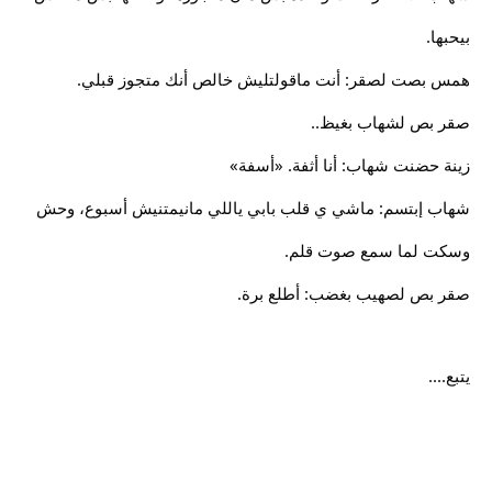
بيحبها.
همس بصت لصقر: أنت ماقولتليش خالص أنك متجوز قبلي.
صقر بص لشهاب بغيظ..
زينة حضنت شهاب: أنا أثفة. «أسفة»
شهاب إبتسم: ماشي ي قلب بابي ياللي مانيمتنيش أسبوع، وحش
وسكت لما سمع صوت قلم.
صقر بص لصهيب بغضب: أطلع برة.
يتبع....