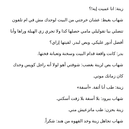
زينة: انا عميت إيه!؟
شهاب بغيظ: عشان خرجتي من البيت لوحدك مش في ام تلفون
تتصلي بيا تقوليلي مامي حصلها كذا ولا تجري زي الهبلة وراها وأنا
أفضل أدور عليكي. وبص لبدر. لقيتها إزاي؟
بدر: كانت واقعة قدام البيت وسخنة وتعبانة فختها.
شهاب بص لزينة بغضب: شوفتي أهو لولا أنه راجل كويس وخدك
كان زمانك موتي.
زينة: طب أنا أثفة. «أسفة»
شهاب ببرود: بلا أسفة بلا زفت أسكتي.
زينة بحزن: طب ماتزعيش مني.
شهاب تجاهل زينة وخد القهوه من هند: شكراً.