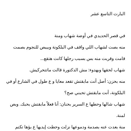
البارت التاسع عشر
في قصر الحديدي في أوضة شهاب ومنة
منه بصت لشهاب اللي واقف في البلكونة وبيبص للنجوم بصمت
قامت وقربت منه بس بسبب رجلها كانت هتقع...
شهاب لحقها وبهدوء: مش الدكتورة قالت ماتتحركيش.
منه بحزن: أصل أنت مابقتش تقعد معايا و ع طول في الشارع أو في
البلكونة، أنت مابقتش تحبني صح؟
شهاب شالها وحطها ع السرير بحنان: أنا فعلاً مابقتش بحبك. وبص
لمنة.
منة بعدت عنه بصدمة ودموعها نزلت وحطت إيديها ع بؤها تكتم