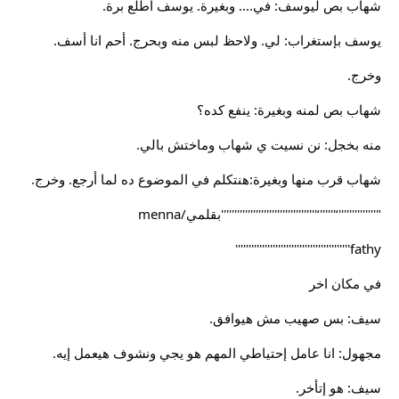
شهاب بص ليوسف: في.... وبغيرة. يوسف أطلع برة.
يوسف بإستغراب: لي. ولاحظ لبس منه وبحرج. أحم انا أسف.
وخرج.
شهاب بص لمنه وبغيرة: ينفع كده؟
منه بخجل: نن نسيت ي شهاب وماختش بالي.
شهاب قرب منها وبغيرة:هنتكلم في الموضوع ده لما أرجع. وخرج.
"''''''''''''''‘''''''‘''''''''''''''''''''''''''''''''''''بقلمي/menna
fathy'''''''''''''''''''''''''''''''''''''''''''
في مكان اخر
سيف: بس صهيب مش هيوافق.
مجهول: انا عامل إحتياطي المهم هو يجي ونشوف هيعمل إيه.
سيف: هو إتأخر.