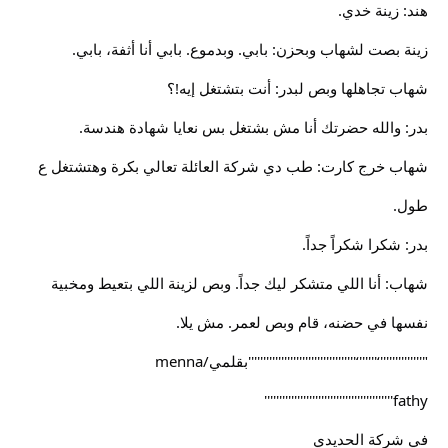
هند: زينة خدي.
زينة بصت لشهاب وبحزن: بابي. وبدموع. بابي أنا أثفة، بابي.
شهاب تجاهلها وبص لبدر: أنت بتشتغل إيه!؟
بدر: والله حضرتك أنا مش بشتغل بس نعايا شهادة هندسة.
شهاب خرج كارت: طب دي شركة العائلة تعالي بكرة وهتشتغل ع
طول.
بدر: شكرا شكراً جداً.
شهاب: أنا اللي متشكر ليك جداً. وبص لزينة اللي بتعيط ومخبية
نفسها في حضنه، قام وبص لعمر. مش يلا.
"''''''''''''''‘''''''‘''''''''''''''''''''''''''''''''''''بقلمي/menna
fathy'''''''''''''''''''''''''''''''''''''''''''
في شركة الحديدي