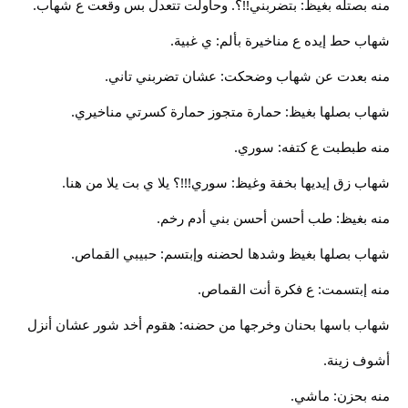
منه بصتله بغيظ: بتضربني!!؟. وحاولت تتعدل بس وقعت ع شهاب.
شهاب حط إيده ع مناخيرة بألم: ي غبية.
منه بعدت عن شهاب وضحكت: عشان تضربني تاني.
شهاب بصلها بغيظ: حمارة متجوز حمارة كسرتي مناخيري.
منه طبطبت ع كتفه: سوري.
شهاب زق إيديها بخفة وغيظ: سوري!!!؟ يلا ي بت يلا من هنا.
منه بغيظ: طب أحسن أحسن بني أدم رخم.
شهاب بصلها بغيظ وشدها لحضنه وإبتسم: حبيبي القماص.
منه إبتسمت: ع فكرة أنت القماص.
شهاب باسها بحنان وخرجها من حضنه: هقوم أخد شور عشان أنزل
أشوف زينة.
منه بحزن: ماشي.