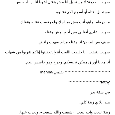
صهيب بصدمة: لا مستحيل أنا مش هقتل أخويا أنا أه بأذيه بس
مستحيل أقتله أو أسمح لكم تقتلوه.
مازن قام: ماهو أنت مش بمزاجك ولو رفضت تقتله هقتلك.
صهيب: عادي أقتلني بس أخويا مش هقتله.
سيف بص لمازن: انا هقتله مدام صهيب رافض.
صهيب بغضب: أنا خلصت اللعب أنتوا إتجننتوا إياكم تقربوا من شهاب
أنا معايا أوراق ممكن تحبسكم. وخرج وهو حاسس بندم.
"''''''''''''''‘''''''‘''''''''''''''''''''''''''''''''''''بقلمي/menna
fathy'''''''''''''''''''''''''''''''''''''''''''
في شقة بدر
هند: يلا ي زينة كلي.
زينة: ثبعت واييه ثبعت. «شبعت والله شبعت». وبعدت عنها.