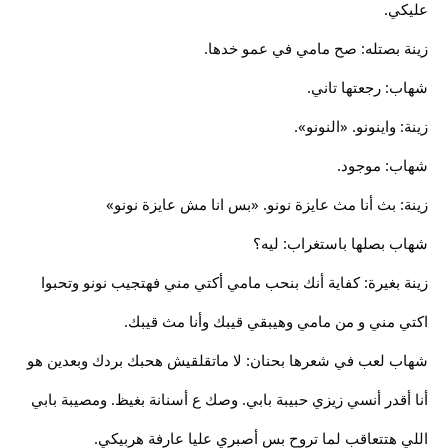
عليكي.
زينة بصتله: صح مامي في عمو خدها.
شهاب: رجعتها تاني.
زينة: واينونو. «النونو».
شهاب: موجود.
زينة: بث أنا مث عايزة نونو. «بس انا مش عايزة نونو»
شهاب بصلها باستغراب: ليه؟
زينة بغيرة: كفاية أنك بنحب مامي أكتي مني فهتجيب نونو وتحبوا
اكتي مني و من مامي وهيبقي قيبك وأنا مث قيبك.
شهاب لعب في شعرها بحنان: لا ماتقلقيش هحبك بردك وبعدين هو
أنا أقدر أنسي زيزي حبيبة بابي. وصك ع أسنانة بغيظ. ومصيبة بابي
اللي هتتعاقب لما تروح بس أصبري عليا عارفة هربيكي.