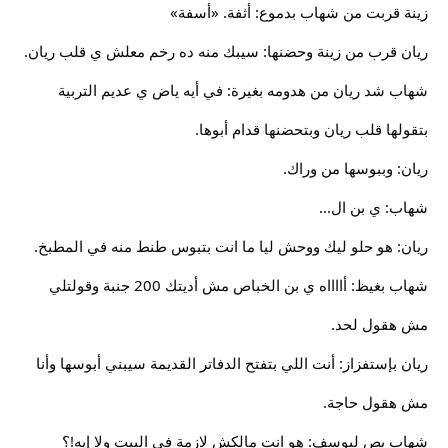
زينة قربت من شهاب بدموع: أثفة. «أسفة»
ريان قرب من زينة وحضنها: سيبك منه ده رخم معلش ي قلب ريان.
شهاب شد ريان من هدومه بغيرة: في أيه ياض ي عديم التربية
بتقولها قلب ريان وبتحضنها قدام أبوها.
ريان: وببوسها من وراك.
شهاب: ي بن ال...
ريان: هو حلو ليك ووحش ليا ما انت بتبوس طنط منه في المطبخ.
شهاب بغيظ: أااااه ي بن الخباص مش أديتك 200 جنبة وقولتلي
مش هقول لحد.
ريان بإستفزاز: أنت اللي بتفتح الدفاتر القديمة سيبني أبوسها وأنا
مش هقول حاجة.
شهاب بص ليوسف: هو انت مالكش لازمة في البيت ولا إيه!؟