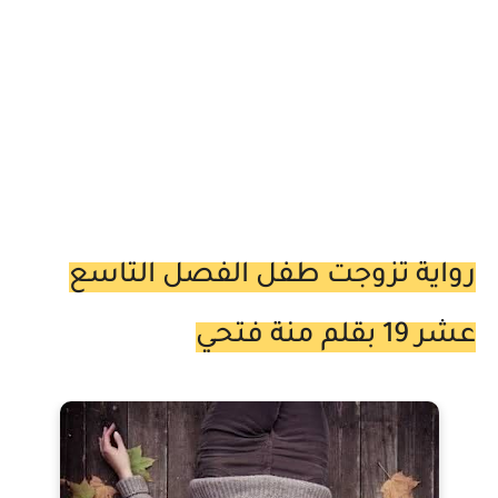
رواية تزوجت طفل الفصل التاسع
عشر 19 بقلم منة فتحي