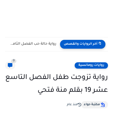
رواية حالة حب الفصل التاسع 9 بقلم مريم محمود
📁 آخر الروايات والقصص
0
روايات رومانسية
رواية تزوجت طفل الفصل التاسع
عشر 19 بقلم منة فتحي
مكتبة حواء
منذ عام