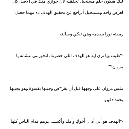
ليكِ هيكون حلم مستحيل تحققيه لأن جوازي منك في الأصل كان
لغرض واحد ومستحيل أتراجع عن تحقيق الهدف ده مهما حصل".
رمقته نورا بصدمة وهي تبكي وسألته:
-"طيب ويا ترى إيه هو الهدف اللي حضرتك اتجوزتني عشانه يا
مروان؟"
ملس مروان على وجهها قبل أن يقر*ص وجنتها بقسوة وهو يجيبها
بحقد دفين:
-"الهدف هو أني أذ"ل أخوكِ وأمك وأكســ....ـرهم قدام الناس كلها