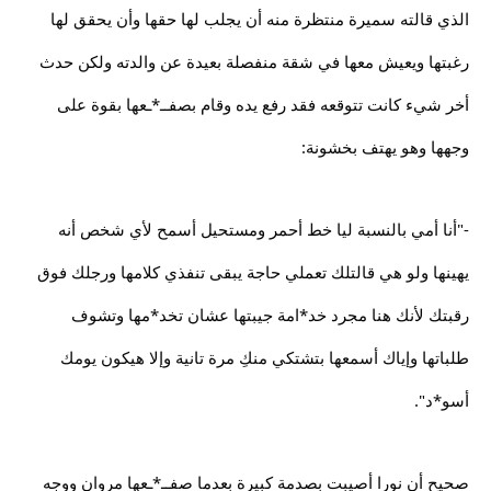
الذي قالته سميرة منتظرة منه أن يجلب لها حقها وأن يحقق لها
رغبتها ويعيش معها في شقة منفصلة بعيدة عن والدته ولكن حدث
أخر شيء كانت تتوقعه فقد رفع يده وقام بصفــ*ـعها بقوة على
وجهها وهو يهتف بخشونة:
-"أنا أمي بالنسبة ليا خط أحمر ومستحيل أسمح لأي شخص أنه
يهينها ولو هي قالتلك تعملي حاجة يبقى تنفذي كلامها ورجلك فوق
رقبتك لأنك هنا مجرد خد*امة جيبتها عشان تخد*مها وتشوف
طلباتها وإياك أسمعها بتشتكي منكِ مرة تانية وإلا هيكون يومك
أسو*د".
صحيح أن نورا أصيبت بصدمة كبيرة بعدما صفــ*ـعها مروان ووجه