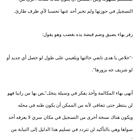
التسجيل في حوزتها ولم تخبر أحد عنها تحسبا لأي ظرف طارئ.
زفر بهاء بضيق وضم قبضة يده بغضب وهو يقول:
-"خلاص يا هدى تابعي حالتها وبلغيني على طول لو حصل أي جديد أو
لو شريف جه يزورها".
أنهى بهاء المكالمة وأخذ يفكر في وسيلة يتخلــ"ـص بها من رانيا فهو
لن ينتظر حتى تتعافى لأنه من الممكن أن يكون ظنه في محله
ويكون هناك نسخة أخرى من التسجيل في مكان سري لا يعرفه أحد
سواها وهي بالتأكيد لن تتردد في تسليم هذا الدليل إلى النيابة من