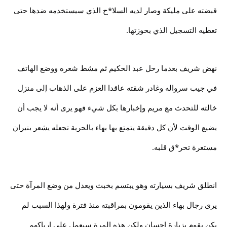
قبضته على مليكة وصار لديه السلا*ح الذي سيستخدمه ضدها حتى
تعطيه التسجيل الذي بحوزتها.
نهض شريف بعدما رحل عبد الحكيم ثم مشط شعره ووضع الهاتف
في جيب سرواله وغادر شقته عاقدا العزم على الذهاب إلى منزل
خالته للتحدث مع مريم وإخبارها بكل شيء فهو يرى أنه لا يجب أن
يضيع الوقت لأن كل دقيقة يتمتع بها بهاء بالحرية تجعله يشعر بنيران
مستعرة تحر*ق قلبه.
انطلق شريف بسيارته وهو يبتسم بخبث ويعدل من وضع المرآة حتى
يرى رجال بهاء الذين يقومون بمراقبته منذ فترة ولهذا السبب لم
يكن يقوم بزيارة إحسان ولكن هذه المرة سيعمل على إرباكهم