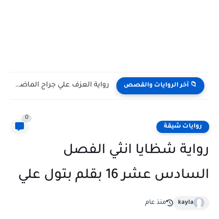
رواية العزف علي جراح الماضي كامله وحصريه بقلم فردوس عبداللطيف
📁 آخر الروايات والقصص
0
روايات شيقة
رواية شظايا انثي الفصل
السادس عشر 16 بقلم بتول علي
kayla
منذ عام