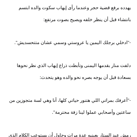
يهدده برفع قضية حجر وعندما رأى إيهاب سكوت والده ابتسم
بانتشاء قبل أن ينظر خلفه ويصيح بصوت مرتفع:
-"ادخلي برجلك اليمين يا عروستي وسمي عشان متتحسديش".
دلفت منار بقدمها اليمنى وتأبطت ذراع إيهاب الذي نظر نحوها
بسعادة قبل أن يوجه بصره نحو والده وهو يتحدث:
-"أعرفك بمراتي اللي هتنور حياتي كلها، أنا وهي لسة متجوزين من
ساعتين وأصحابي عملوا لينا زفة محترمة".
رمش عبد الستار بعينيه عدة مرات وحاول أن يستوعب الكلام الذي