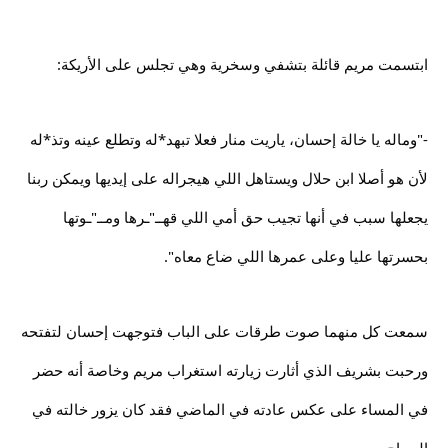
ابتسمت مريم قائلة بتشفي وسخرية وهي تجلس على الأريكة:
-"وماله يا خالة إحسان، ياريت منار فعلا تبهد*له وتطلع عينه وتذ*له
لأن هو أصلا ابن حلال ويستاهل اللي هيجراله على إيديها ويمكن ربنا
يجعلها سبب في أنها تجيب حق أمي اللي قهــ"ـرها ومــ"ـوتها
بحسرتها عليا وعلى عمرها اللي ضاع معاه".
سمعت كل منهما صوت طرقات على الباب فتوجهت إحسان لتفتحه
ورحبت بشريف الذي أثارت زيارته استغراب مريم وخاصة أنه حضر
في المساء على عكس عادته في الماضي فقد كان يزور خالته في