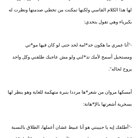
لها هذا الكلام القاسي ولكنها تمكنت من تخطي صدمتها ونظرت له
بكبرياء وهي تقول بتحدي:
-"أنا عمري ما هكون خد*امة لحد حتى لو كان فيها مو*تي
ومستحيل أسمح لأمك تذ*لني ولو مش عاجبك طلقني وكل واحد
يروح لحاله".
أمسكها مروان من شعر*ها مرددا بنبرة متهكمة للغاية وهو ينظر لها
بسخرية أشعرتها بالإ*هانة:
-"أطلقك إيه يا حبيبتي هو أنا عبيط عشان أعملها، الطلاق بالنسبة