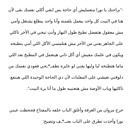
-"براحتك يا نورا متعمليش أي حاجة بس ابقي أكلي نفسك بقى لأن
هنا في البيت كل واحد بيعمل بلقمته وأنا واحد بيطلع يشتغل وأمي
مش معقول هتفضل تطبخ طول النهار وأنتِ تيجي في الأخر تاكلي
على الجاهز يعني من الأخر مش هتلمسي الأكل اللي أمي بتطبخه
ويكون في علمك مفيش أي أكل تاني هيتعمل في المطبخ بعد اللي
ماما هتطبخه ليا وليها يعني لو عايزة تطفــ*ـحي فعودي نفسك من
دلوقتي تعيشي على المعلبات لأن دي الحاجة الوحيدة اللي هينفع
تاكليها وباب الأوضة مش هتعتبيه طول ما أنا برة البيت".
خرج مروان من الغرفة وأغلق الباب خلفه بالمفتاح فجحظت عيني
نورا وأخذت تطرق على الباب بعنــ*ـف وتصيح: