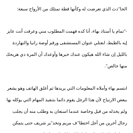
الحا"دث الذي تعرضت له وكأنها قطة تمتلك من الأرواح سبعة:
-"تمام يا أستاذ بهاء، أنا كده فهمت المطلوب مني وعرفت أنت عايز
إيه بالظبط، ابعتلي عنوان المستشفى ورقم أوضة رانيا والنهاردة
بالليل إن شاء الله هيكون عندك خبرها وأوعدك أن المرة دي هريحك
منها خالص".
ابتسم بهاء وأملاه المعلومات التي يريدها ثم أغلق الهاتف وهو يشعر
ببعض الارتياح لأن هذا الرجل يقوم دائما بتنفيذ المهام التي يوكله بها
ولم يخذله من قبل وخاصة عندما استعان به وطلب منه أن يجلب
رجال أخرين من أجل اختطا"ف مريم وتخد"ير شريف حتى يتمكن