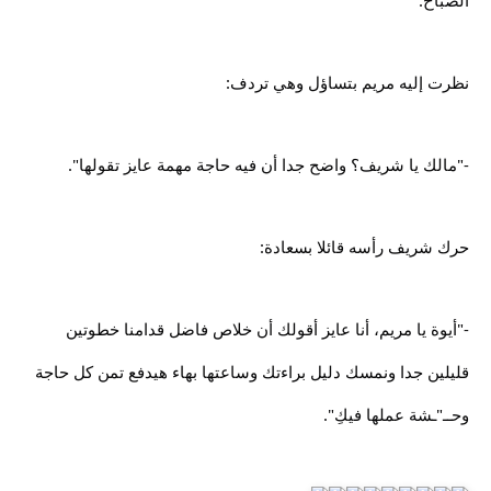
الصباح.
نظرت إليه مريم بتساؤل وهي تردف:
-"مالك يا شريف؟ واضح جدا أن فيه حاجة مهمة عايز تقولها".
حرك شريف رأسه قائلا بسعادة:
-"أيوة يا مريم، أنا عايز أقولك أن خلاص فاضل قدامنا خطوتين
قليلين جدا ونمسك دليل براءتك وساعتها بهاء هيدفع تمن كل حاجة
وحــ"ـشة عملها فيكِ".