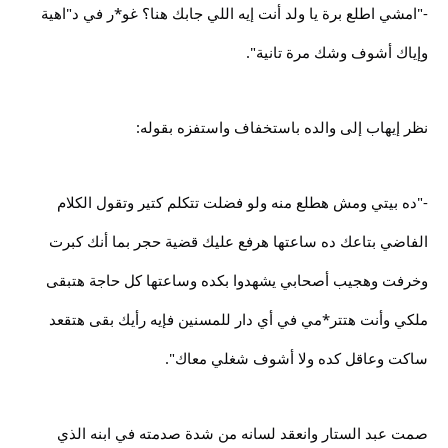
-"امشي اطلع برة يا ولد أنت إيه اللي جابك هنا؟ غو*ر في د"اهية
وإياك أشوف وشك مرة تانية".
نظر إيهاب إلى والده باستخفاف واستفزه بقوله:
-"ده بيتي ومش هطلع منه ولو فضلت تتكلم كتير وتقول الكلام
الفاضي بتاعك ده ساعتها هرفع عليك قضية حجر بما أنك كبرت
وخرفت وهجيب أصحابي يشهدوا بكده وساعتها كل حاجة هتبقى
ملكي وأنت هتتر*مي في أي دار للمسنين فإيه رأيك بقى هتقعد
ساكت وعاقل كده ولا أشوف شغلي معاك".
صمت عبد الستار وانعقد لسانه من شدة صدمته في ابنه الذي