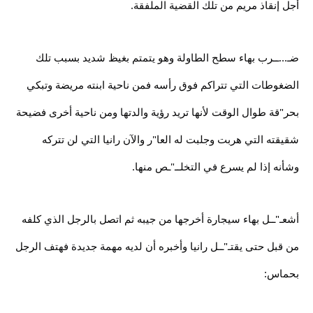
أجل إنقاذ مريم من تلك القضية الملفقة.
ضـ...ــرب بهاء سطح الطاولة وهو يتمتم بغيظ شديد بسبب تلك
الضغوطات التي تتراكم فوق رأسه فمن ناحية ابنته مريضة وتبكي
بحر"قة طوال الوقت لأنها تريد رؤية والدتها ومن ناحية أخرى فضيحة
شقيقته التي هربت وجلبت له العا"ر والآن رانيا التي لن تتركه
وشأنه إذا لم يسرع في التخلــ"ـص منها.
أشعـ"ــل بهاء سيجارة أخرجها من جيبه ثم اتصل بالرجل الذي كلفه
من قبل حتى يقتـ"ــل رانيا وأخبره أن لديه مهمة جديدة فهتف الرجل
بحماس: