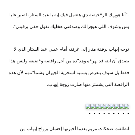
-"أنا هوريك الر*خيصة دي هتعمل فيك إيه يا عبد الستار، اصبر عليا
بس وشوف اللي هيجرالك وصدقني هخليك تقول حقي برقبتي".
توجه إيهاب برفقة منار إلى غرفته أمام عيني عبد الستار الذي لا
يصدق أن ابنه قد نهر*ه وهد"ده من أجل راقصة و*ضيعة وليس هذا
فقط بل سوف يتعرض بسببه لسخرية الجيران وشما"تتهم لأن هذه
الراقصة التي يشمئز منها صارت زوجة إيهاب.
انطلقت ضحكات مريم بعدما أخبرتها إحسان بزواج إيهاب من