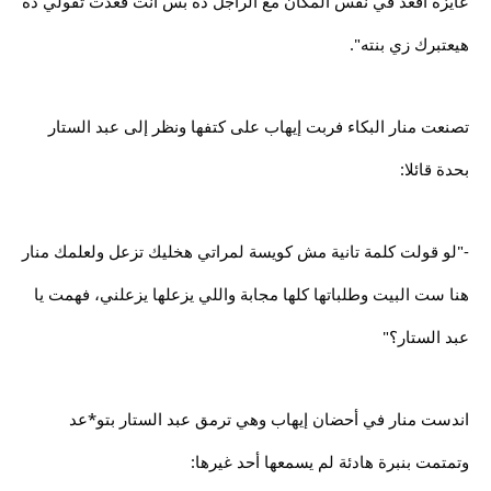
عايزة أقعد في نفس المكان مع الراجل ده بس أنت قعدت تقولي ده
هيعتبرك زي بنته".
تصنعت منار البكاء فربت إيهاب على كتفها ونظر إلى عبد الستار
بحدة قائلا:
-"لو قولت كلمة تانية مش كويسة لمراتي هخليك تزعل ولعلمك منار
هنا ست البيت وطلباتها كلها مجابة واللي يزعلها يزعلني، فهمت يا
عبد الستار؟"
اندست منار في أحضان إيهاب وهي ترمق عبد الستار بتو*عد
وتمتمت بنبرة هادئة لم يسمعها أحد غيرها: