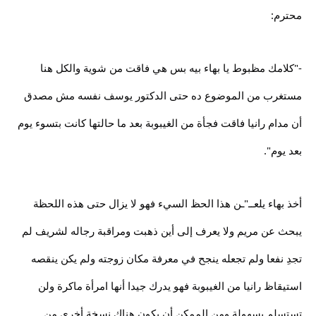
محترم:
-"كلامك مظبوط يا بهاء بيه بس هي فاقت من شوية والكل هنا
مستغرب من الموضوع ده حتى الدكتور يوسف نفسه مش مصدق
أن مدام رانيا فاقت فجأة من الغيبوبة بعد ما حالتها كانت بتسوء يوم
بعد يوم".
أخذ بهاء يلعــ"ـن هذا الحظ السيء فهو لا يزال حتى هذه اللحظة
يبحث عن مريم ولا يعرف إلى أين ذهبت ومراقبة رجاله لشريف لم
تجدِ نفعا ولم تجعله ينجح في معرفة مكان زوجته ولم يكن ينقصه
استيقاظ رانيا من الغيبوبة فهو يدرك جيدا أنها امرأة ماكرة ولن
تستسلم بسهولة ومن الممكن أن يكون هناك نسخة أخرى من