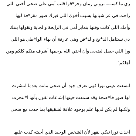
زي ما كســ....ـروني زمان وحر*قوا قلب أمي على ضحى أختي اللي
راحت في عز شبابها بسبب أخوكِ اللي فبرك صور مقر*فة ليها
وأمك اللي كانت وقتها بتعاير أمي في الرايحة والجاية وتقولها بنتك
دي تستاهل الد*بح والد*فن وهي عارفة أن بهاء الوا*طي هو اللي
ورا اللي حصل لضحى وأن أختي الله يرحمها أشرف منكم كلكم ومن
أهلكم".
اتسعت عيني نورا فهي تعرف جيدا أن ضحى ماتت بعدما انتشرت
لها صور فا*ضحة وقد سمعت حينها إشاعات تقول بأنها ا*نتحرت
ولكنها لم يكن لديها علم بوجود علاقة لشقيقها بما حدث مع ضحى.
أخذت نورا تبكي بقهر لأن الشخص الوحيد الذي أحبته كذب عليها