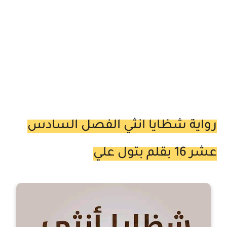
رواية شظايا انثي الفصل السادس
عشر 16 بقلم بتول علي