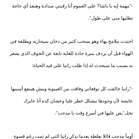
-"مهمة إيه يا باشا؟ على العموم أنا رقبتي سدادة وهنفذ أي حاجة
تطلبها منى على طول".
احتدت ملامح بهاء وهو يسحب كثير من دخان سيجارته ويطلقه في
الهواء قبل أن يردف بنبرة حادة للغاية نابعة عن الخوف الذي يشعر
به بسبب ما سيحدث له إذا ظلت رانيا على قيد الحياة:
-"رانيا خالفت كل توقعاتي وفاقت من الغيبوبة ومش هينفع أسيبها
عايشة لأن وجودها بيشكل خطر عليا وعشان كده أنا عايزك
تخلــ"ـص عليها في أسرع وقت يا مدحت".
أومأ مدحت قائلا بغلظة بعدما تذكر رانيا التي لم تمت رغم قسوة