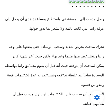
وصل مدحت إلى المستشفى واستطاع بمساعدة هدى أن يدخل إلى
غرفة رانيا التي كانت نائمة ولا تشعر بما يدور حولها.
تحرك مدحت بحرص شديد وسحب الوسادة حتى يضعها على وجه
رانيا ويتخلــ"ـص منها مثلما وعد بهاء ولكن حدث أخر شيء كان
يمكن لمدحت أن يتوقعه حيث أنه قبل أن يقوم بخنـ"ـق رانيا بواسطة
الوسادة تفاجأ بيد غليظة تد*فعه وتســ*ـدد له عدة لكـ*ــمات قوية
ويبدو من قسوة
الضـ...ــرب أن صاحب تلك اللكـ*ــمات لن يترك مدحت قبل أن
ينــ"ـهي حياته.