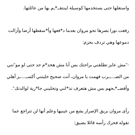
واستغلها حتى يستخدمها كوسيلة لينتقــ*ـم بها من عائلتها.
رفعت نورا بصرها نحو مروان بعدما د*فعها وأ*سقطها أرضا وأزالت
دموعها وهي تردف بحزم:
-"مش عايز تطلقني براحتك بس أنا مش هخد*م حد حتى لو مو"تني
من الضـ...ــرب فهمت يا مروان، أنت صحيح خليتني أكســ....ـر أهلي
وأفضــ*ـحهم بس مش هتعرف تذ*لني وتخليني جا*رية لوالدتك".
رأى مروان بريق الإصرار يشع من عينيها وعلم أنها لن تتراجع عما
تقوله فحرك رأسه قائلا بضيق: