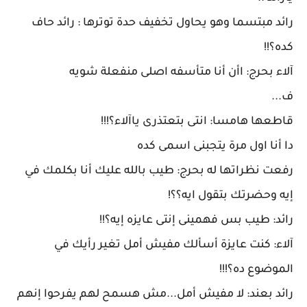
رائد مبتسما وهو يحاول تخفيف حدة توترها : رائد حاف
كده؟!!
آلاء بحرج: اأن أنا متأسفه اصلى منفعلة شويه
ف...
قاطعها هامسا: انتى بتعتذرى ياآلاء؟!!!
دا أنا اول مرة يتجبنى اسمى كده
رفعت نظراتها له بحرج: طيب بالله عليك أنا بكلمك في
إيه وحضرتك بتقول ايه؟؟!
رائد: طيب بس فهمينى إنتى عايزه إيه؟!!
آلاء: كنت عايزة أسألك مفيش أمل تغير رأيك في
الموضوع ده؟!!!
رائد بعند: لا مفيش أمل...مش هسمح لهم يفرحوا إنهم