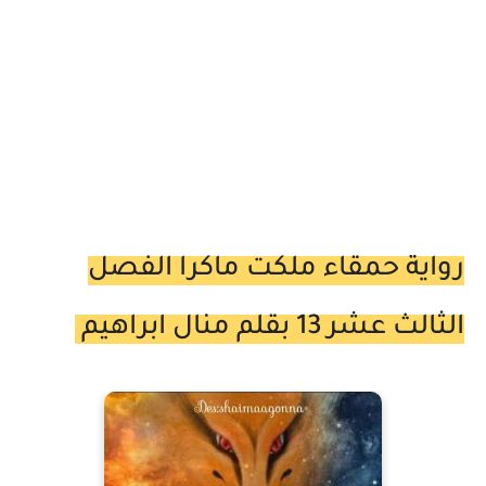
رواية حمقاء ملكت ماكرا الفصل
الثالث عشر 13 بقلم منال ابراهيم