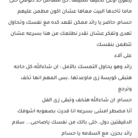
رضوى اوعى تخليها تسيبها..دى ملهاش حد دلوقتي خلى
ماما تاخدها البيت معاها عشان اكون مطمن عليهم
حسام: حاضر يا رائد ممكن تقعد كده مع نفسك وتحاول
تهدى وتفكر عشان نقدر نطلعك من هنا بسرعه عشان
تتطمن بنفسك
على آلاء
رائد وهو يحاول التمسك بالأمل : ان شاءالله.كل حاجه
هتبقى كويسة زى ماوعدتها..بس المهم انها تخف
وترجع
حسام: ان شاءالله هتخف وتبقى زى الفل
أنا مضطر امشى بسرعه انا قدرت بصعوبه اشوفك
الدقيقتين دول..خلى بالك من نفسك ياصاحبى... سلام
رائد بحزن: مع السلامه يا حسام