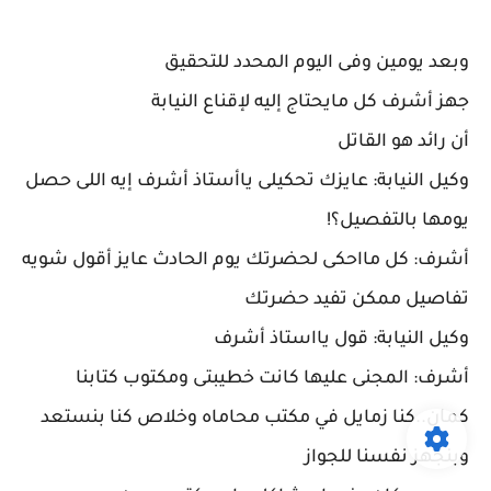
وبعد يومين وفى اليوم المحدد للتحقيق
جهز أشرف كل مايحتاج إليه لإقناع النيابة
أن رائد هو القاتل
وكيل النيابة: عايزك تحكيلى ياأستاذ أشرف إيه اللى حصل
يومها بالتفصيل؟!
أشرف: كل مااحكى لحضرتك يوم الحادث عايز أقول شويه
تفاصيل ممكن تفيد حضرتك
وكيل النيابة: قول يااستاذ أشرف
أشرف: المجنى عليها كانت خطيبتى ومكتوب كتابنا
كمان..كنا زمايل في مكتب محاماه وخلاص كنا بنستعد
وبنجهز نفسنا للجواز