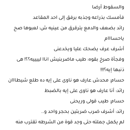
والسقوط أرضا
فأمسك بذراعه وجذبه برفق إلى احد المقاعد
رائد بضعف والدمع يترقرق من عينيه ش: لعبوها صح
ياحسااام
أشرف عرف يضحك عليا ويخدعنى
وفجأة صرخ بقوه: طيب ماضربنيش اناا لييييه؟؟! هى
ذنبها إيه؟!!!
حسام: محدش عارف هو ناوى على إيه ده طلع شيطااان
رائد: أنا عارف هو ناوى على إيه بالضبط
حسام: طيب قولى وريحنى
رائد: أشرف ضرب ضربتين بحجر واحد و..
لم يكمل جملته حتى وجد قوة من الشرطه تقترب منه