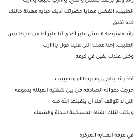
رائد وهو يرتعد بشكل واضح: ياااارب نجيها يااارب
الطبيب: اتفضل معايا حضرتك أديك حبايه مهدئة حالتك
كده تقلق
رائد معترضا: لا مش عايز أهدى أنا عايز أطمن عليها بس
الطبيب: إحنا عملنا اللى علينا قول ياااارب
وخلى عندك يقين في كرمه
أخذ رائد يناجى ربه برجااااء ونحييييب
خرجت دعواته الصادقه من بين شفتيه المبللة بدموعه
التى لا تتوقف آملا أن يتقبلها الله منه
ويكتب لتلك الفتاة المسكينة النجاة والشفاء
.......
في غرفه العنايه المركزه