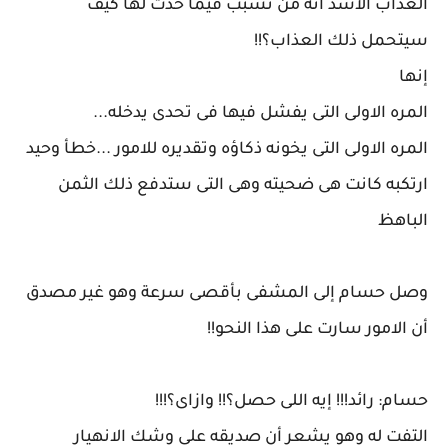
العذاب الأشد أنه من تسبب فيما حدث لها كيف
سيتحمل ذلك العذاب؟!!
إنها
المره الاولى التى يفشل فيها فى تحدى يدخله...
المره الاولى التى يخونه ذكاؤه وتقديره للامور ...خطأ وحيد
ارتكبه كانت هى ضحيته وهى التى ستدفع ذلك الثمن
الباهظ
وصل حسام إلى المشفى بأقصى سرعة وهو غير مصدق
أن الامور سارت على هذا النحو!!
حسام: رائد!!! إيه اللى حصل؟!! وازاى؟!!!
التفت له وهو يشعر أن صديقه على وشك الانهيار