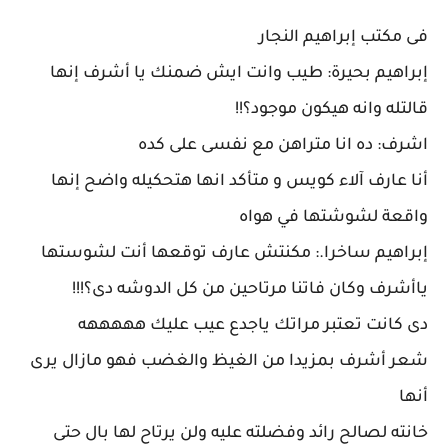
فى مكتب إبراهيم النجار
إبراهيم بحيرة: طيب وانت ايش ضمنك يا أشرف إنها
قالتله وانه هيكون موجود؟!!
اشرف: ده انا متراهن مع نفسى على كده
أنا عارف آلاء كويس و متأكد انها هتحكيله واضح إنها
واقعة لشوشتها في هواه
إبراهيم ساخرا.: مكنتش عارف توقعها أنت لشوستها
ياأشرف وكان فاتنا مرتاحين من كل الدوشه دى؟!!!
دى كانت تعتبر مراتك ياجدع عيب عليك هههههه
شعر أشرف بمزيدا من الغيظ والغضب فهو مازال يرى
أنها
خانته لصالح رائد وفضلته عليه ولن يرتاح لها بال حتى