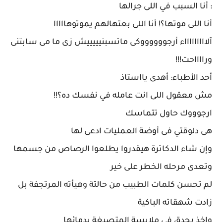
: أنا السبب في اللى جرالها
أنا اللى موتها؟! أنا اللى بعتهالهم يموتوهااااا
آلاااااااااء أرجووووووكى ماتسبنيييييش زى ما مى سابتنى
ورااااحت!!!
أحد الأطباء: أهدى يااستاذ
مش معقول اللى انت عامله في نفسك ده؟!!
ارجوووك حاول تتماسك
هى دلوقتي فى أوضة العمليات ادعى لها
وإن شاء الدكاترة هيقدروا يطلعوا الرصاص من جسمها
وتعدى مرحله الخطر على خير
لم تحسن كلمات الطبيب من حالتة وهيأته المرتجفة بل
زادت شهقاته الباكية
واخذ يحدق فى ملابسة المتصبغة بدمائها