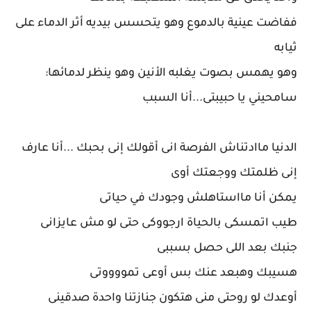
ففاضت عينية بالدموع وهو يتحسس بيديه أثر الدماء على
ثيابه
وهو يهمس بصوت يغلبه الأنين وهو ينظر لدمائها:
سامحيني يا حبيبتى...أنا السبب
الدنيا ماادتناش الفرصة انى أقولك إنى بحبك ...أنا عارف
إنى ظلمتك ووجعتك أوى
يمكن أنا مااستاهلش وجودك في حياتى
طيب اتمسكى بالحياة ارجووكى حتى لو مش عايزانى
جنبك بعد اللى حصل بسببى
هسيبك وهبعد عنك بس أوعى تمووووتى
أوعدك لو روحتى منى هتكون جنازتنا واحدة صدقينى