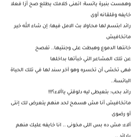
وهمست بنبرة يائسة: اتمنى كلامك يطلع صح أزا فعلا
خايفه وقلقانه أوى
رائد ابتسم لها محاولا بث الامل فيها: إن شاء الله خير
ماتخافيش
خانتها الدموع وهبطت على وجنتيها.. تفصح
عن تلك المشاعر التي خبأتها بداخلها
فهى تخشى أن تخسره وهو آخر سند لها في تلك الحياة
البائسة..
رائد بحب: بتعيطى ليه دلوقتي ياآلاء؟!!!
ماتخافيش أنا مش هسمح لحد منهم يتعرض لك إنتى
أو رضوى
ألاء: مش ده بس اللى مخونى .. انا خايفه عليك منهم
يارائد ..