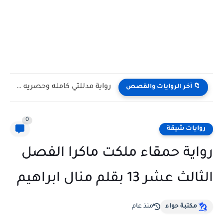
رواية مدللتي كامله وحصريه بقلم اسراء حمدي
📁 آخر الروايات والقصص
0
روايات شيقة
رواية حمقاء ملكت ماكرا الفصل
الثالث عشر 13 بقلم منال ابراهيم
مكتبة حواء
منذ عام