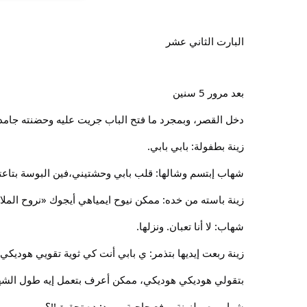
البارت الثاني عشر
بعد مرور 5 سنين
دخل القصر، وبمجرد ما فتح الباب جريت عليه وحضنته جامد.
زينة بطفولة: بابي بابي.
شهاب إبتسم وشالها: قلب بابي وحشتيني،فين البوسة بتاع
زينة باسته من خده: ممكن نيوح ايمياهي أيجوك «نروح المل
شهاب: لا أنا تعبان. ونزلها.
زينة ربعت إيديها بتذمر: ي بابي أنت كي ثوية تقويي هود
بتقولي هوديكي هوديكي، ممكن أعرف بتعمل إيه طول الشه
شهاب بص لزينة ورفع حاجبة ببرود: ده تحقيق!!؟