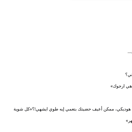
..
تي؟
اهي ارجوك»
يكي هوديكي، ممكن أعيف حضيتك بتعمي إيه طوي ايشهي!؟«كل شوية
ر»