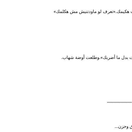
ث مث هكيمك.«تعرف لو ماودتنيش مش هكلمك»
ت بدل ما أضربك».وطلعت أوضة شهاب.
 وحزن...