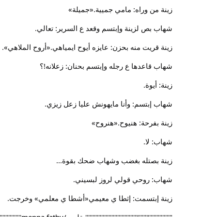
زينة من وراه: مامي جميية.«جميلة»
شهاب بص لزينة وإبتسم وقعد ع السرير: تعالي.
زينة قريت منه بحزن: عايزه أيوح ايمياهي.«أروح الملاهي».
شهاب قاعدها ع رجله وإبتسم بحنان: زعلانه!؟
زينة: أيوة.
شهاب إبتسم: وأنا مايهونش عليا زعل زيزي.
زينة بفرحة: هنيوح.«هنروح»
شهاب: لا.
زينة بصتله بغضب وشهاب ضحك بقوة...
شهاب: روحي قولي لروز لبسيني.
زينة إبتسمت: إثطا ي معيمي«أشطا ي معلمي» وخرجت.