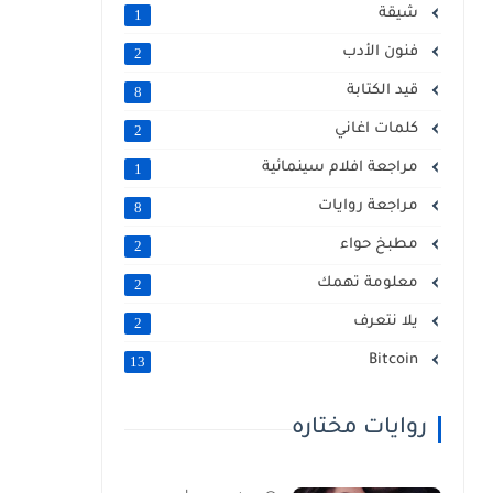
شيقة
1
فنون الأدب
2
قيد الكتابة
8
كلمات اغاني
2
مراجعة افلام سينمائية
1
مراجعة روايات
8
مطبخ حواء
2
معلومة تهمك
2
يلا نتعرف
2
Bitcoin
13
روايات مختاره