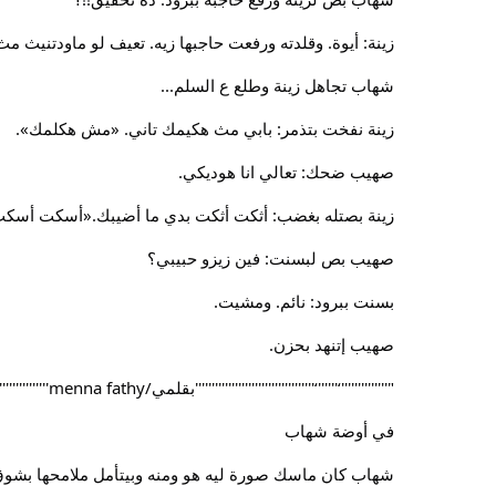
زينة: أيوة. وقلدته ورفعت حاجبها زيه. تعيف لو ماودتني
شهاب تجاهل زينة وطلع ع السلم...
زينة نفخت بتذمر: بابي مث هكيمك تاني. «مش هكلمك».
صهيب ضحك: تعالي انا هوديكي.
زينة بصتله بغضب: أثكت أثكت بدي ما أضيبك.«أسكت أسك
صهيب بص لبسنت: فين زيزو حبيبي؟
بسنت ببرود: نائم. ومشيت.
صهيب إتنهد بحزن.
"''''''''''''''‘''''''‘''''''''''''''''''''''''''''''''''''بقلمي/menna fathy'''''''''''''''''''''''''''''''''''''''''''
في أوضة شهاب
شهاب كان ماسك صورة ليه هو ومنه وبيتأمل ملامحها بشوق