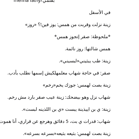
"''''''''''''''‘''''''‘''''''''''''''''''''''''''''''''''''بقلمي/menna fathy'''''''''''''''''''''''''''''''''''''''''''
في الأسفل
زينة نزلت وقربت من همس: يوز فين!؟ «روز»
*ملحوظة: صقر إتجوز همس*
همس شالتها: روز نائمة.
زينة: طب يبثيني«لبسيني».
صقر: في حاجة شهاب معلمهلكيش إسمها نطلب بأدب.
زينة بصت لهمس: جوزك يخم«رخم»
شهاب نزل وهو بيضحك: زينة عيب صقر بارد مش رخم.
زينة: ي بن اييذينة يبست «ي بن اللذينه لبست».
شهاب: قدرات ي بت، 5 دقائق وهرجع عن قراري، أنا هموت وأنام.
زينة بصت لهمس: بثيعه بثيعه«بسرعه بسرعه».