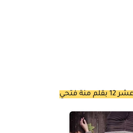
ة فتحي