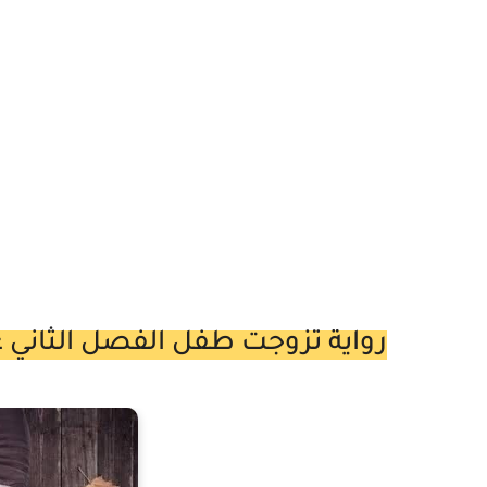
رواية تزوجت طفل الفصل الثاني عشر 12 بقلم من