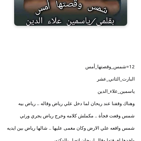
12=شمس_وقصتها_أمس
البارت_الثاني_عشر
ياسمين_علاء_الدين
وهناك وقفنا عند ريحان لما دخل علي رياض وقاله .. رياض بيه
شمس وقعت فجأة .. مكملش كلامه وخرج رياض يجري ورئي
شمس واقعه علي الارض وكان مغمى عليها .. شالها رياض بين ايديه
واخدها لغرفتها وقال لريحان اتصل بالدكتور