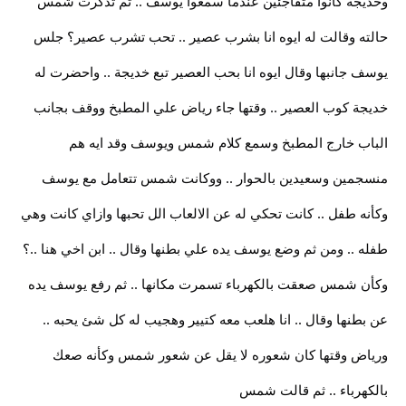
وخديجة كانوا متفاجئين عندما سمعوا يوسف .. ثم تذكرت شمس
حالته وقالت له ايوه انا بشرب عصير .. تحب تشرب عصير؟ جلس
يوسف جانبها وقال ايوه انا بحب العصير تبع خديجة .. واحضرت له
خديجة كوب العصير .. وقتها جاء رياض علي المطبخ ووقف بجانب
الباب خارج المطبخ وسمع كلام شمس ويوسف وقد ايه هم
منسجمين وسعيدين بالحوار .. ووكانت شمس تتعامل مع يوسف
وكأنه طفل .. كانت تحكي له عن الالعاب الل تحبها وازاي كانت وهي
طفله .. ومن ثم وضع يوسف يده علي بطنها وقال .. ابن اخي هنا ..؟
وكأن شمس صعقت بالكهرباء تسمرت مكانها .. ثم رفع يوسف يده
عن بطنها وقال .. انا هلعب معه كتيير وهجيب له كل شئ يحبه ..
ورياض وقتها كان شعوره لا يقل عن شعور شمس وكأنه صعك
بالكهرباء .. ثم قالت شمس