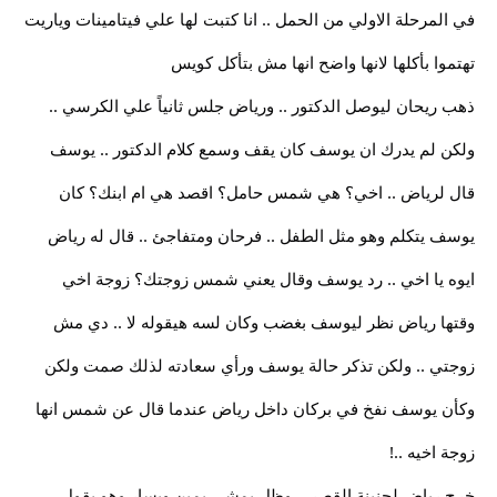
في المرحلة الاولي من الحمل .. انا كتبت لها علي فيتامينات وياريت
تهتموا بأكلها لانها واضح انها مش بتأكل كويس
ذهب ريحان ليوصل الدكتور .. ورياض جلس ثانياً علي الكرسي ..
ولكن لم يدرك ان يوسف كان يقف وسمع كلام الدكتور .. يوسف
قال لرياض .. اخي؟ هي شمس حامل؟ اقصد هي ام ابنك؟ كان
يوسف يتكلم وهو مثل الطفل .. فرحان ومتفاجئ .. قال له رياض
ايوه يا اخي .. رد يوسف وقال يعني شمس زوجتك؟ زوجة اخي
وقتها رياض نظر ليوسف بغضب وكان لسه هيقوله لا .. دي مش
زوجتي .. ولكن تذكر حالة يوسف ورأي سعادته لذلك صمت ولكن
وكأن يوسف نفخ في بركان داخل رياض عندما قال عن شمس انها
زوجة اخيه ..!
خرج رياض لجنينة القصر .. وظل يمشي يمين ويسار وهو يقول