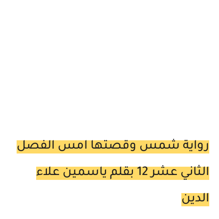
رواية شمس وقصتها امس الفصل
الثاني عشر 12 بقلم ياسمين علاء
الدين