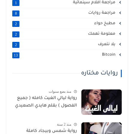
مراجعة افلام سينمائية
1
مراجعة روايات
8
مطبخ حواء
2
معلومة تهمك
2
يلا نتعرف
2
Bitcoin
13
روايات مختاره
منذ بضع سنوات
رواية ليالي الغيث كامله ( جميع
الفصول ) بقلم هايدي الصعيدي
منذ 2 سنة
رواية شمس وبيجاد كاملة