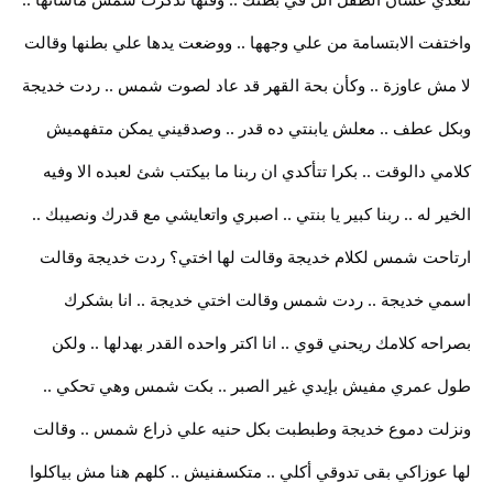
واختفت الابتسامة من علي وجهها .. ووضعت يدها علي بطنها وقالت
لا مش عاوزة .. وكأن بحة القهر قد عاد لصوت شمس .. ردت خديجة
وبكل عطف .. معلش يابنتي ده قدر .. وصدقيني يمكن متفهميش
كلامي دالوقت .. بكرا تتأكدي ان ربنا ما بيكتب شئ لعبده الا وفيه
الخير له .. ربنا كبير يا بنتي .. اصبري واتعايشي مع قدرك ونصيبك ..
ارتاحت شمس لكلام خديجة وقالت لها اختي؟ ردت خديجة وقالت
اسمي خديجة .. ردت شمس وقالت اختي خديجة .. انا بشكرك
بصراحه كلامك ريحني قوي .. انا اكتر واحده القدر بهدلها .. ولكن
طول عمري مفيش بإيدي غير الصبر .. بكت شمس وهي تحكي ..
ونزلت دموع خديجة وطبطبت بكل حنيه علي ذراع شمس .. وقالت
لها عوزاكي بقى تدوقي أكلي .. متكسفنيش .. كلهم هنا مش بياكلوا