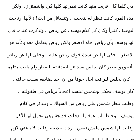
هي كلما كان قريب منها كانت نظراتها كلها كره واشمئزاز .. ولكن
هذه المره كانت تنظر له بتعجب .. وتتسائل من انت؟ ! لأنها ارتاحت
ليوسف كثيراَ وكان كل كلام يوسف عن رياض .. وتذكرت عندما قال
لها يوسف بأن رياض اخاه الاصغر ولكن رياض يتعامل معه وكأنه هو
الاصغر .. حكى لها عن شدة خوف رياض عليه .. وحكى لها عن رياض
بأنه وهو صغير كان يجلس بعيد عن اصدقائه الصغار ولم يلعب مثلهم
.. كان يجلس ليراقب اخاه خوفاً من ان احد يضايقه بسبب حالته..
كان يوسف يحكي وشمس تبتسم اعجاباً برياض في طفولته ..
وظلت تنظر شمس علي رياض من الشباك .. وتتذكر في كلام
يوسف .. وخبط باب غرفتها ودخلت خديجة وهي تحمل لها الأكل ..
وقالت لها شمس مليش نفس .. ردت خديجة وقالت لا يابنتي لازم
تتغذي عشان الطفل الل في بطنك .. وقتها تذكرت شمس مأساتها ..