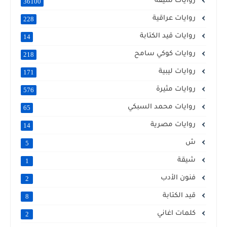
روايات شيقة
36100
روايات عراقية
228
روايات قيد الكتابة
14
روايات كوكي سامح
218
روايات ليبية
171
روايات مثيرة
576
روايات محمد السبكي
65
روايات مصرية
14
ش
5
شيقة
1
فنون الأدب
2
قيد الكتابة
8
كلمات اغاني
2