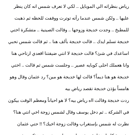
رياض بنظراته الي الموبايل .. لكي لا تعرف شمس انه كان ينظر
عليها .. ولكن شمس عندما رأته توترت ووقفت للحظه ثم ذهبت
للمطبخ .. وجدت خديجة وزوجها .. وقالت الصينية .. متشكرة اختي
خديجة تسلم ايدك .. قالت خديجة بألف هنا .. ثم قالت شمس تحبي
اساعدك في شئ؟ قالت خديجة لا انتي ضيفتنا اقعدي ارتاحي هنا
وانا هعملك احلى كوبايه عصير .. وجلست شمس ثم قالت .. اختي
خديجة هو هنا ديماً؟ قالت لها خديجة هو مين؟ رد عثمان وقال وهو
هامساً بؤذن خديجة تقصد رياض بيه
ردت خديجة وقالت ااه رياض بيه؟ لا هو احياناً ومعظم الوقت بيكون
في الشركة .. ثم دخل يوسف وقال لشمس زوجة اخي انتي هنا؟
نظرت له شمس بإستغراب وقالت زوجة اخيك؟ !! حتي عثمان