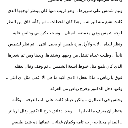
ونيم شمس علي سريرها .. وهو قريب منها كان بينظر لوجهها الذي
كانت تشع منه البرائه .. وهذا كان للحظات .. ثم وكأنه فاق من النظر
لوجه شمس وهي مغمضة العينان .. وسحب كرسي وجلس عليه ..
ونظر ليداه .. لانه ولأول مرة يلمس او يحمل انثى .. ثم نظر لشمس
ثانياً .. وظلت عيناه تتنقل من وجهها وشفتاها. ويدها ومن ثم شعرها
الذي كان يلمع مثل خيوط اشعة الشمس .. ثم وقف وقال بعقله
فوق يا رياض .. ماذا تفعل؟ !! دي اكيد ما هي الا افعى مثل اي انثي ..
وقتها دخل الدكتور وخرج رياض من الغرفه
وجلس في الصالون .. ولكن عيناه كانت علي باب الغرفه .. وكأنه
ينتظر ان يعرف ما اصابها .. ! وبعد. دقائق خرج الدكتور وقال لرياض
.. المدام محتاجه راحه تامه وكمان غذاء .. اغمائها ده شئ طبيعي