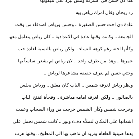
هنا لأن حسن في الشركة ومش بيرد علي تليفونها
رد ريحان وقال امرك رياض بيه
غادة دي اخت حسن الصغيرة .. وحسن ورياض اصدقاء من وقت
الجامعة .. وكانت وقتها غادة في الاعدادية .. كان رياض يتعامل معها
وكأنها اخته رغم كرهه للنساء .. ولكن رياض بالنسبة لغادة حب
عمرها .. وهذا من طرف واحد .. لان رياض لم يشعر اساساً بها
وحتي حسن لم يعرف حقيقة مشاعرها لرياض ..
ونظر رياض لغرفة شمس .. الباب كان مغلق .. ورياض يجلس
بالصالون .. ولكن الغرفه امامه مباشرة .. وفجأة اتفتح الباب
وخرجت شمس وكأن الشمس خرجت من وراء السحاب وعمت
اشعاتها علي المكان لتملأه دفء ونور .. كانت شمس تحمل علي
يدها صينية الطعام وتريد ان تذهب بها الي المطبخ .. وقتها هرب