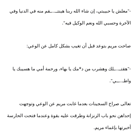
-"معلش يا حبيبتي، إن شاء الله ربنا هينتــ...ـقم منه في الدنيا وفي
الآخرة وحسبي الله ونعم الوكيل فيه".
صاحت مريم بتوعد قبل أن تغيب بشكل كامل عن الوعي:
-"هقتــ...ـلك وهشرب من د*مك يا بهاء، ورحمة أمي ما هسيبك يا
واطـ...ــي".
تعالى صراخ السجينات بعدما غابت مريم عن الوعي وتوجهت
إحداهن نحو باب الزنزانة وطرقت عليه بقوة وعندما فتحت الحارسة
أخبرتها بإغماء مريم.