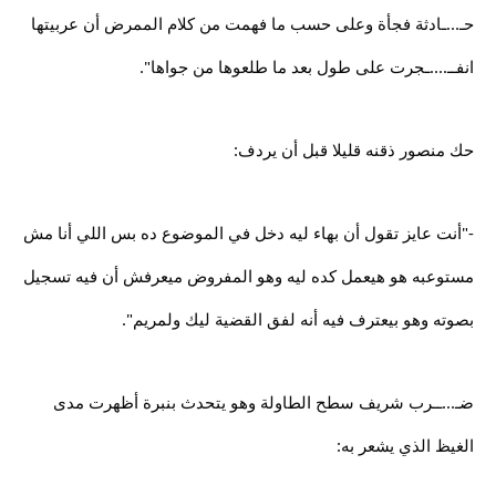
حـ...ـادثة فجأة وعلى حسب ما فهمت من كلام الممرض أن عربيتها
انفــ....ـجرت على طول بعد ما طلعوها من جواها".
حك منصور ذقنه قليلا قبل أن يردف:
-"أنت عايز تقول أن بهاء ليه دخل في الموضوع ده بس اللي أنا مش
مستوعبه هو هيعمل كده ليه وهو المفروض ميعرفش أن فيه تسجيل
بصوته وهو بيعترف فيه أنه لفق القضية ليك ولمريم".
ضـ...ــرب شريف سطح الطاولة وهو يتحدث بنبرة أظهرت مدى
الغيظ الذي يشعر به: