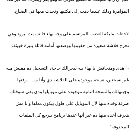
المؤامرة وذلك عندما ذهب إلى مكتبها وتحدث معها في الصباح.
لاحظت مليكة الغضب المرتسم على وجه بهاء فابتسمت ببرود وهي
تخرج فلاشة صغيرة من حقيبتها ووضعتها أمامه قائلة بنبرة خبيثة:
-"اهدى ومتخافش يا بهاء بيه ليجرالك حاجة، التسجيل ده مفيش منه
غير نسختين، نسخة موجودة على الفلاشة دي وأنا ســ...ـرقتها
وجبتهالك والنسخة التانية موجودة على موبايلها ودي بقى شوفلك
صرفة وخده منها لأن الموبايل على طول بيكون معاها وأنا مش
هعرف أخده منها ده غير أنها عندها برنامج بيرجع كل الملفات
المحذوفة".