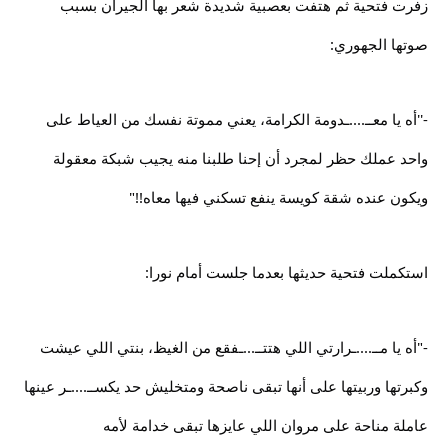
زفرت فتحية ثم هتفت بعصبية شديدة شعر بها الجيران بسبب
صوتها الجهوري:
-''أه يا معــ....ـدومة الكرامة، يعني مموتة نفسك من العياط على
واحد عملك حظر لمجرد أن إحنا طلبنا منه يجيب شبكة معقولة
ويكون عنده شقة كويسة ينفع تسكني فيها معاه!!"
استكملت فتحية حديثها بعدما جلست أمام نورا:
-"أه يا مــ....ـرارتي اللي هتتــ...ـفقع من الغيظ، بنتي اللي عيشت
وكبرتها وربيتها على أنها تبقى ناصحة ومتخليش حد يكســ....ـر عينها
عاملة مناحة على مروان اللي عايزها تبقى خدامة لأمه