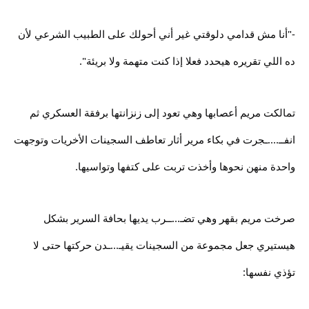
-"أنا مش قدامي دلوقتي غير أني أحولك على الطبيب الشرعي لأن
ده اللي تقريره هيحدد فعلا إذا كنت متهمة ولا بريئة".
تمالكت مريم أعصابها وهي تعود إلى زنزانتها برفقة العسكري ثم
انفــ....ـجرت في بكاء مرير أثار تعاطف السجينات الأخريات وتوجهت
واحدة منهن نحوها وأخذت تربت على كتفها وتواسيها.
صرخت مريم بقهر وهي تضـ...ــرب يديها بحافة السرير بشكل
هيستيري جعل مجموعة من السجينات يقيـ...ـدن حركتها حتى لا
تؤذي نفسها: