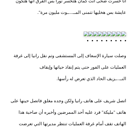
أنا خسرت ضحى أنت كمان هتخسر نورا بس الفرق أنها هتكون
عايشة بس هخليها تتمنى المــ....ـوت مليون مرة".
وصلت سيارة الإسعاف إلى المستشفى وتم نقل رانيا إلى غرفة
العمليات على الفور حتى يتم إنقاذ حياتها وإيقاف
النــ...ـزيف الحاد الذي تعرض له رأسها.
اتصل شريف على هاتف رانيا ولكن وجده مغلق فاتصل حينها على
هاتف "مليكة" فرد عليه أحد الممرضين وأخبره أن صاحبة هذا
الهاتف تقف أمام غرفة العمليات تنتظر مديرتها التي تعرضت