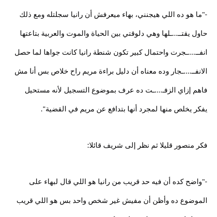
-"ما هو ده اللي هيجنني، بهاء ميعرفش أن رانيا سجلتله ومع ذلك
حاول يقتــ...ـلها وهي دلوقتي بين الحياة والموت والعربية بتاعتها
انفــ....ـجرت واحتمال كبير تكون شنطة رانيا كانت جواها لما حصل
الانفــ....ـجار وده معناه أن دليل براءة مريم راح خلاص بس أنا مش
فاهم إزاي الزفـ....ـت ده عرف بموضوع التسجيل لأنه مستحيل
يفكر يخلص منها لمجرد أنها بتدافع عن مريم في القضية".
فكر منصور قليلا ثم نظر إلى شريف قائلا:
-"واضح كده أن فيه حد قريب من رانيا هو اللي قال لبهاء على
الموضوع ده وأظن أن مفيش غير شخص واحد بس هو اللي قريب