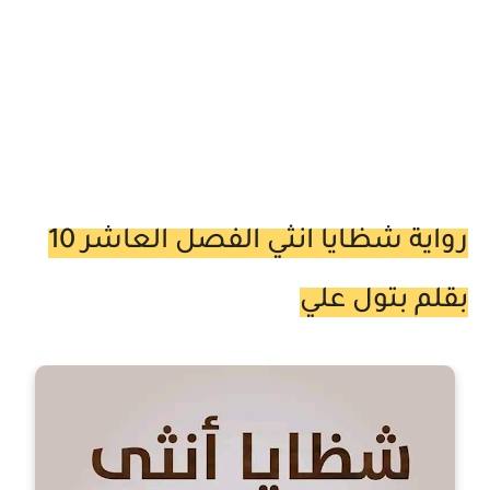
رواية شظايا انثي الفصل العاشر 10
بقلم بتول علي