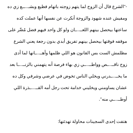
-"الشرع قال أن الزوج لما يتهم زوجته باتهام فظيع وبشـ...ــع زي ده
ومفيش عنده شهود والزوجة أنكرت عن نفسها أنها عملت كده
ساعتها بيحصل بينهم اللعــ...ـان ولو كل واحد فيهم فضل مُصِّر على
موقفه فوقتها بيحصل بينهم تفريق أبدي بدون رجعة يعني الشرع
مظلمش الست بس القانون هو اللي ظلمها وأهــ...ـانها لما أدى
زوج ناقــ...ـص وواطــ...ـي زي بهاء فرصة أنه يتهمني بالزنــ...ـا بعد
ما يخــ...ـدرني ويخلي الناس تخوض في عرضي وشرفي وكل ده
عشان يساومني ويخليني خدامة تحت رجل أمه القــ....ـذرة اللي
أوطــ...ـي منه".
هتفت إحدى السجينات محاولة تهدئتها: