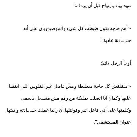
تنهد بهاء بارتياح قبل أن يردف:
-"أهم حاجة تكون ظبطت كل شيء والموضوع بان على أنه
حـ...ـادثة عادية".
أومأ الرجل قائلا:
-"متقلقش كل حاجة متظبطة ومش فاضل غير الفلوس اللي اتفقنا
عليها وكمان أنا اتصلت بمليكة من رقم مش متسجل باسمي
وكلمتها على أني فاعل خير وقولتلها أن رانيا عملت حـ...ـادثة وإديتها
عنوان المستشفى".