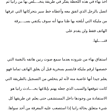
أخذ بهاء في هذه اللحظة يفكر في طريقة يتخـ...ـلص بها من رانيا ثم
اتصل بالرجل الذي اتفق معه وأعطاه خط سير بتحركاتها التي عرفها
من مليكة التي أبلغته بها ظنا منها أنه سوف يكتفي بســ...ـرقة
الهاتف فقط ولن يقدم على
قتــ...ـلها.
استفاق بهاء من شروده بعدما سمع صوت رنين هاتفه بالنغمة التي
خصصها لرقم مليكة فابتسم بسخرية قبل أن يغلق الهاتف تماما فهو
يعلم جيدا أنها غاضبة منه لأنه لم يتخلص من التسجيل بالطريقة التي
كانت تتوقعها والسبب الذي جعله يهتم بإبلاغها بحـ...ـادث رانيا هو
الاستفادة من وجودها داخل المستشفى حتى يعلم عن طريقها كل
شيء متعلق بحالة رانيا إذا استصعب عليه المعرفة من أحد سواها.