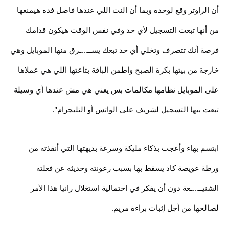
أن الراوتر وقع لوحده وبما أن النت اللي عندها فاصل فده هيمنعها
من أنها تبعت التسجيل لأي حد وفي نفس الوقت هيكون قدامك
فرصة أنك تتصرف وتخلي أي حد تبعك يســ...ـرق منها الموبايل وهي
خارجة من بيتها بكرة الصبح واطمن الباقة بتاعتها اللي هي عملاها
على الموبايل نظامها مكالمات بس يعني هي مش عندها أي وسيلة
تبعت بيها التسجيل لشريف على الواتس أو التليجرام".
ابتسم بهاء وأعجب بذكاء مليكة وسرعة بديهتها التي أنقذته من
ورطة عويصة كاد يسقط بها بسبب رعونته وحديثه عن فعلته
الشنيــ...ـعة دون أن يفكر في احتمالية استغلال رانيا هذا الأمر
لصالحها من أجل إثبات براءة مريم.