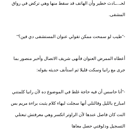
لحـ...ـادث خطير وأن الهاتف قد سقط منها وهي تركض في رواق
المشفى.
-"طيب لو سمحت ممكن تقولي عنوان المستشفى دي فين؟"
أعطاه الممرض العنوان فأنهى شريف الاتصال وأخبر منصور بما
جرى مع رانيا وسكت قليلا ثم استأنف حديثه بقوله:
-"أنا حاسس أن فيه حاجة غلط في الموضوع ده لأن رانيا كلمتني
امبارح بالليل وقالتلي أنها سجلت لبهاء كلام يثبت براءة مريم بس
النت كان فاصل عندها لأن الراوتر اتكسر وهي معرفتش تبعتلي
التسجيل ودلوقتي حصل معاها