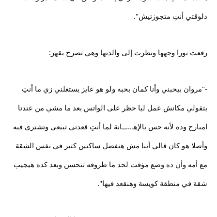
دلوقتي أنتِ متجوزتيش".
رفعت نورا وجهها ونظرت إلى والدتها وهي تصرخ بقهر:
-"مروان بيحبني وأنا كمان بحبه ولو هو عايز يستغلني زي ما أنتِ
بتقولي مكانش عمل ليا حظر على الواتس بعد ما مشي من عندنا
امبارح وده لأنه حس بالإهـ...ــانة لما أنتِ قعدتي تبيعي وتشتري فيه
وأصلا هو كان قالي أننا مش هنفضل ساكنين كتير في نفس الشقة
مع أمه وأن ده وضع مؤقت لحد ما ظروفه تتحسن وبعد كده هيجيب
شقة في منطقة كويسة وهنقعد فيها".