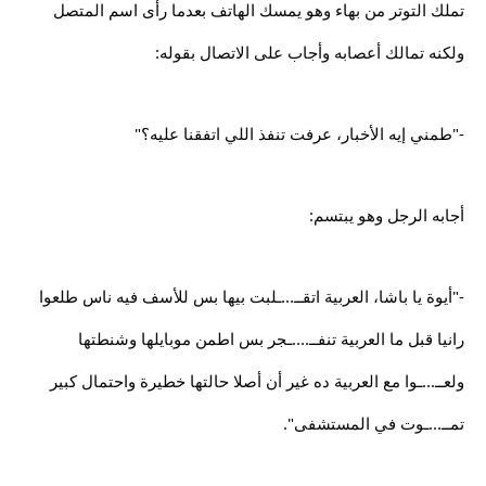
تملك التوتر من بهاء وهو يمسك الهاتف بعدما رأى اسم المتصل
ولكنه تمالك أعصابه وأجاب على الاتصال بقوله:
-"طمني إيه الأخبار، عرفت تنفذ اللي اتفقنا عليه؟"
أجابه الرجل وهو يبتسم:
-"أيوة يا باشا، العربية اتقــ...ـلبت بيها بس للأسف فيه ناس طلعوا
رانيا قبل ما العربية تنفــ....ـجر بس اطمن موبايلها وشنطتها
ولعــ...ـوا مع العربية ده غير أن أصلا حالتها خطيرة واحتمال كبير
تمــ...ـوت في المستشفى".