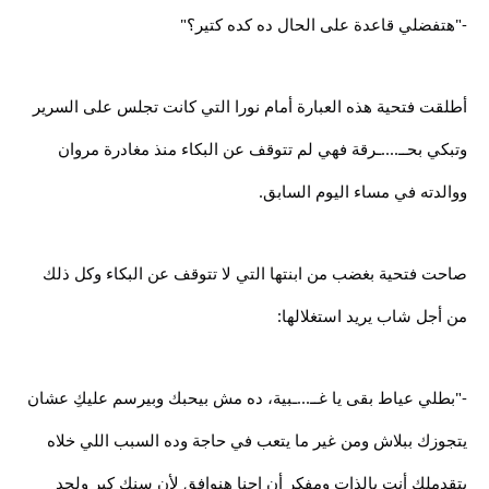
-"هتفضلي قاعدة على الحال ده كده كتير؟"
أطلقت فتحية هذه العبارة أمام نورا التي كانت تجلس على السرير
وتبكي بحــ....ـرقة فهي لم تتوقف عن البكاء منذ مغادرة مروان
ووالدته في مساء اليوم السابق.
صاحت فتحية بغضب من ابنتها التي لا تتوقف عن البكاء وكل ذلك
من أجل شاب يريد استغلالها:
-"بطلي عياط بقى يا غــ...ـبية، ده مش بيحبك وبيرسم عليكِ عشان
يتجوزك ببلاش ومن غير ما يتعب في حاجة وده السبب اللي خلاه
يتقدملك أنتِ بالذات ومفكر أن إحنا هنوافق لأن سنك كبر ولحد