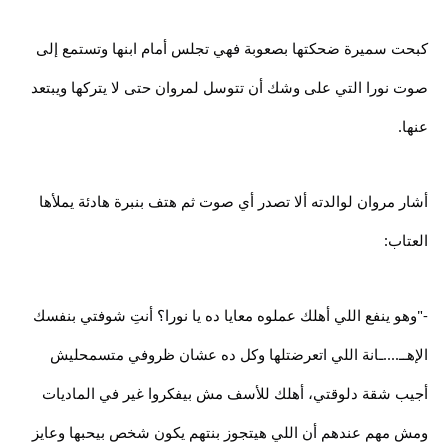
كبحت سميرة ضحكتها بصعوبة فهي تجلس أمام ابنها وتستمع إلى
صوت نورا التي على وشك أن تتوسل لمروان حتى لا يتركها ويبتعد
عنها.
أشار مروان لوالدته ألا تصدر أي صوت ثم هتف بنبرة هادئة يملأها
العتاب:
-"وهو ينفع اللي أهلك عملوه معايا ده يا نورا؟ أنتِ شوفتي بنفسك
الإهــ....ـانة اللي اتعرضتلها وكل ده عشان ظروفي متسمحليش
أجيب شقة دلوقتي، أهلك للأسف مش بيفكروا غير في الماديات
ومش مهم عندهم أن اللي هيتجوز بنتهم يكون شخص بيحبها وعايز