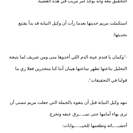
التحقيق معه وأنه يوجد أمر مريب في هذه القضية.
استكملت مريم حديثها بعدما رأت أن وكيل النيابة قد بدأ يقتنع
بحديثها:
-"وكمان يا فندم عينة الدم اللي أخدوها منى ومن شريف لما نتيجة
التحليل بتاعتها تظهر ساعتها هيبان أننا كنا متخدرين فعلا زي ما
قولنا في التحقيقات''.
تنهد وكيل النيابة قبل أن يتفوه بالجملة التي جعلت مريم تتمنى أن
ترى بهاء أمامها حتى تمــ...ـزق عنقه وتخرج
أحشــ...ـائه وتطعمها للحيــ....ـوانات: