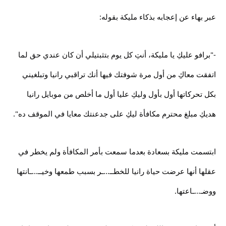
عبر بهاء عن إعجابه بذكاء مليكة بقوله:
-"برافو عليكِ يا مليكة، أنتِ كل يوم بتثبتيلي أن كان عندي حق لما
اتفقت معاكِ من أول مرة شوفتك فيها أنك تراقبي رانيا وتبلغيني
بكل تحركاتها أول بأول وليكِ عليا أول ما أخلص من موبايل رانيا
هديكِ مبلغ محترم مكافأة ليكِ على جدعنتك معايا في الموقف ده".
ابتسمت مليكة بسعادة بعدما سمعت بأمر المكافأة ولم يخطر في
عقلها أنها عرضت حياة رانيا للخطــ...ـر بسبب طمعها وخيــ...ـانتها
ووضـ...ـاعتها.