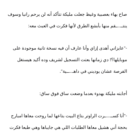
صاح بهاء بعصبية وغيظ جعلت مليكة تتأكد أنه لن يرحم رانيا وسوف
ينتــ...ـقم منها بأبشع الطرق لأنها فكرت في العبث معه:
-"عايزاني أهدى إزاي وأنا عارف أن فيه نسخة تانية موجودة على
موبايلها؟! دي زمانها بعتت التسجيل لشريف وده أكيد هيستغل
الفرصة عشان يوديني في داهـ...ــية".
أجابته مليكة بهدوء بعدما وضعت ساق فوق ساق:
-"أنا كســ....ـرت الراوتر بتاع البيت بتاعها لما روحت معاها امبارح
بحجة أني هشيل معاها الطلبات اللي هي جايباها وهي طبعا فكرت