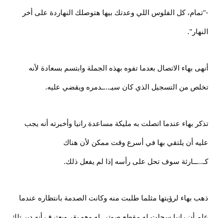
-"تمام، كل الفلوس اللي وعدتك بيها هتوصلك النهاردة على أخر
النهار".
أنهى بهاء الاتصال بعدما تفوه بهذه الجملة وابتسم بسعادة لأنه
تخلص من التسجيل الذي كان سيـ...ـدمره ويقضي عليه.
تذكر بهاء عندما اتصلت به مليكة مساعدة رانيا وأخبرته أنه يجب
عليه أن يلتقي بها في أسرع وقت ممكن لأن هناك
كـ...ــارثة سوف تحل على رأسه إذا لم يفعل ذلك.
ذهب بهاء لرؤيتها مثلما طلبت منه وكانت الصدمة بانتظاره عندما
علم أن رانيا سجلت له مقطع صوتي له وهو يقر ويعترف أنه دبر تلك