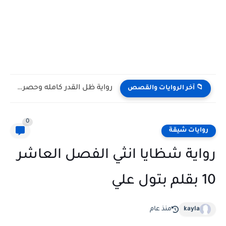
رواية ظل القدر كامله وحصريه بقلم الكاتبة رواء هادي
📁 آخر الروايات والقصص
0
روايات شيقة
رواية شظايا انثي الفصل العاشر
10 بقلم بتول علي
kayla
منذ عام