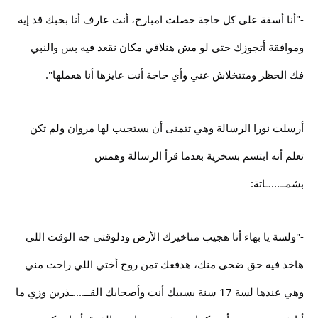
-"أنا أسفة على كل حاجة حصلت امبارح، أنت عارف أنا بحبك قد إيه
وموافقة أتجوزك حتى لو مش هنلاقي مكان نقعد فيه بس والنبي
فك الحظر ومتتخلاش عني وأي حاجة أنت عايزها أنا هعملها".
أرسلت نورا الرسالة وهي تتمنى أن يستجيب لها مروان ولم تكن
تعلم أنه ابتسم بسخرية بعدما قرأ الرسالة وهمس
بشمــ....ـاتة:
-"ولسة يا بهاء أنا هجيب مناخيرك الأرض ودلوقتي جه الوقت اللي
هاخد فيه حق ضحى منك، هدفعك تمن روح أختي اللي راحت مني
وهي عندها لسة 17 سنة بسببك أنت وأصحابك القــ....ـذرين وزي ما