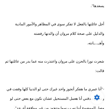
يسعدها".
أجل عائلتها بالفعل لا تفكر سوى في المظاهر والأمور المادية
والدليل على صحة كلام مروان أن والدتها رفضته
وأهــ...ـانته.
شعرت نورا بالحزن على مروان واعتذرت منه عما بدر من عائلتها ثم
قالت:
-"أنا عمري ما هفكر أتجوز واحد غيرك حتى لو الدنيا كلها وقفت في
وشنا وصدقني أنا هعمل المستحيل عشان نكون مع بعض حتى لو
وصل الموضوع أننا نهرب سوا ونتجوز من غير موافقة أي حد".