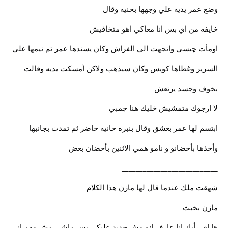
وضع عمر يديه علي وجهها بحنيه وقال
خايفه من اي بس انا معاكي اهو متخافيش
اومأت چيسي واتجهت الي الفراش وكان يسندها عمر ثم نيمها علي
السرير وغطاها كويس وكان سيذهب ولاكن أمسكت يديه وقالت
بخوف وجسد يرتعش
لا ارجوك متمشيش خليك هنا جمبي
ابتسم لها عمر بعشق وقال بنبره حانيه حاضر ثم تمدت بجانبها
وأخذها بأحضانو و نامو همي الاثنين بأحضان بعض
___________________________
شهقت ملك عندما قال لها مازن هذا الكلام
مازن بخبث
ها اي رأيك انا عارف انو مش جديد عليكي بس ماشي مش مهم اني