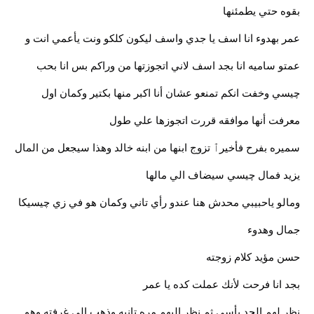
بقوه حتي يطمئنها
عمر بهدوء انا اسف يا جدي واسف ليكون كلكو ونت يأعمي انت و
عمتو ساميه انا بجد اسف لاني اتجوزتها من وراكم بس انا بحب
چيسي وخفت انكم تمنعو عشان أنا اكبر منها بكتير وكمان اول
معرفت أنها موافقه قررت اتجوزها علي طول
سميره بفرح فأخيرٱ تزوج ابنها من ابنه خالد وهذا سيجعل من المال
يزيد فمال چيسي سيضاف الي مالها
ومالو ياحبيبي محدش هنا عندو رأي تاني وكمان هو في زي چيسيكا
جمال وهدوء
حسن مؤيد كلام زوجته
بجد انا فرحت لأنك عملت كده يا عمر
نظر لهم الجد بأسي ثم نظر إليهم مره تانيه وذهب الي غرفته وهو