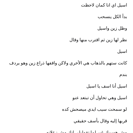
اسيل اي انا كمان لاحظت
بدأ الكل ينسحب
وظل زين واسيل
نظر لها زين ثم اقترب منها وقال
اسيل
كانت ستهم بالذهاب هي الأخري ولاكن واقفها ذراع زين وهو يردف
بندم
اسيل أنا اسف يا اسيل
اسيل وهي تحاول أن تبتعد عنو
لو سمحت سيب ايدي ميصحش كده
قربها إليه وقال بأسف حقيقي
مش هسيبك غير لما تقوليلي انك مش زعلانه