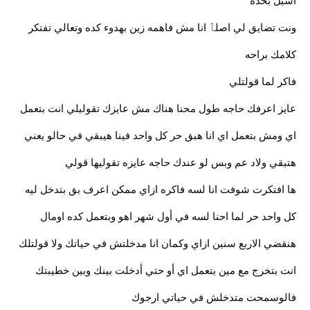
اسيل بحده
ونت تضايق لي اصلٱ انا مش فاهمه زين بهدوء كده وتعالي تفتكر
كلامك براحه
فاكر لما قولتلي
عايز اعرفك حاجه طول محنا هناك مش عايزك تقوليلي انت بتعمل
اي ومش بتعمل اي انا هبق حر كل واحد فينا هيبقي في حالو يعني
هتبقي ولاد عم وبس لو عندك حاجه عايزه تقوليها قولي
ها افتكرت شوفت انا لسه فاكره ازاي ممكن اعرف بق بتدخل ليه
كل واحد حر لما احنا لسه في أول شهر اهو وبتعمل كده اومال
هنقضي الاربع سنين ازاي وكمان انا مدخلتش في حياتك ولا قولتلك
انت بتخرج مع مين بتعمل اي أو حتي أدخلت بينك وبين خطيبتك
فالوسمحت متدخلش في حياتي ارجوك