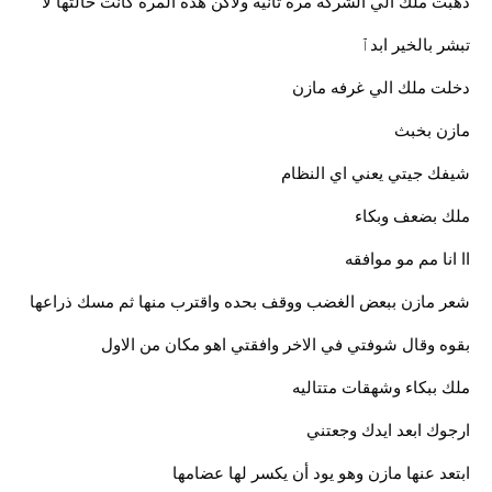
ذهبت ملك الي الشركه مره تانيه ولاكن هذه المره كانت حالتها لا
تبشر بالخير ابدٱ
دخلت ملك الي غرفه مازن
مازن بخبث
شيفك جيتي يعني اي النظام
ملك بضعف وبكاء
اا انا مم مو موافقه
شعر مازن ببعض الغضب ووقف بحده واقترب منها ثم مسك ذراعها
بقوه وقال شوفتي في الاخر وافقتي اهو مكان من الاول
ملك ببكاء وشهقات متتاليه
ارجوك ابعد ايدك وجعتني
ابتعد عنها مازن وهو يود أن يكسر لها عضامها