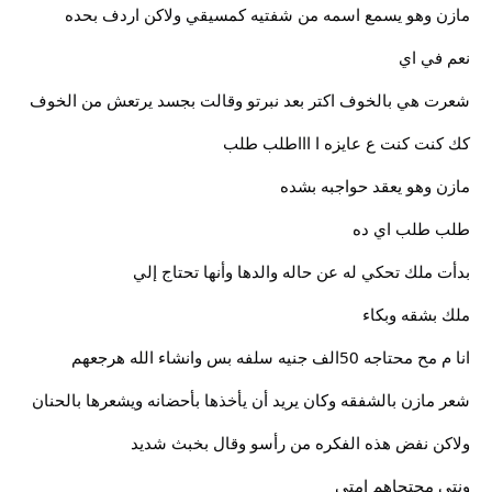
مازن وهو يسمع اسمه من شفتيه كمسيقي ولاكن اردف بحده
نعم في اي
شعرت هي بالخوف اكتر بعد نبرتو وقالت بجسد يرتعش من الخوف
كك كنت كنت ع عايزه ا اااطلب طلب
مازن وهو يعقد حواجبه بشده
طلب طلب اي ده
بدأت ملك تحكي له عن حاله والدها وأنها تحتاج إلي
ملك بشقه وبكاء
انا م مح محتاجه 50الف جنيه سلفه بس وانشاء الله هرجعهم
شعر مازن بالشفقه وكان يريد أن يأخذها بأحضانه ويشعرها بالحنان
ولاكن نفض هذه الفكره من رأسو وقال بخبث شديد
ونتي محتجاهم امتي