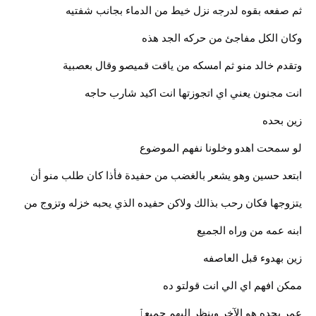
ثم صفعه بقوه لدرجه نزل خيط من الدماء بجانب شفتيه
وكان الكل مفاجئ من حركه الجد هذه
وتقدم خالد منو ثم امسكه من ياقت قميصو وقال بعصبية
انت مجنون يعني اي اتجوزتها انت اكيد شارب حاجه
زين بحده
لو سمحت اهدو وخلونا نفهم الموضوع
ابتعد حسين وهو يشعر بالغضب من حفيدة فأذا كان طلب منو أن
يتزوجها فكان رحب بذالك ولاكن حفيده الذي يحبه خزله وتزوج من
ابنه عمه من وراه الجميع
زين بهدوء قبل العاصفه
ممكن افهم اي الي انت قولتو ده
عمر بحده هو الآخر وينظر إليهم جميعٱ