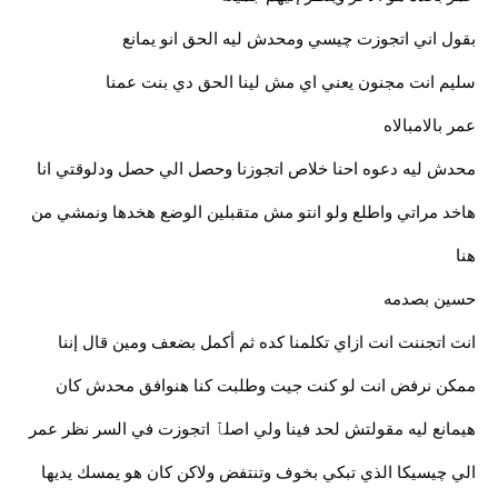
بقول اني اتجوزت چيسي ومحدش ليه الحق انو يمانع
سليم انت مجنون يعني اي مش لينا الحق دي بنت عمنا
عمر بالامبالاه
محدش ليه دعوه احنا خلاص اتجوزنا وحصل الي حصل ودلوقتي انا
هاخد مراتي واطلع ولو انتو مش متقبلين الوضع هخدها ونمشي من
هنا
حسين بصدمه
انت اتجننت انت ازاي تكلمنا كده ثم أكمل بضعف ومين قال إننا
ممكن نرفض انت لو كنت جيت وطلبت كنا هنوافق محدش كان
هيمانع ليه مقولتش لحد فينا ولي اصلٱ اتجوزت في السر نظر عمر
الي چيسيكا الذي تبكي بخوف وتنتفض ولاكن كان هو يمسك يديها