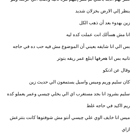
ينظر إلي الارض بخزلان شديد
زين بهدوء بعد أن ذهب الكل
انا مش هسألك انت عملت كده ليه
بس الي انا شايفه بعيني أن الموضوع مش فيه حب ده في حاجه
تانيه بس انا هعرفها ابتلع عمر ريقه بتوتر
وقال عن اذنكو
كان سليم وريم وميس واسيل يستمعون الي حديث زين
سليم بشرود انا بجد مستغرب اي الي يخلي چيسي وعمر يعملو كده
ريم ااكيد في حاجه غلط
ميس انا خايف ااوي علي چيسي أنتو مش شوفتوها كانت بتترعش
ازاي