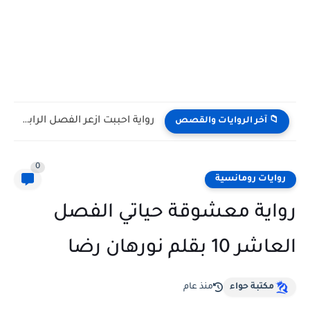
رواية احببت ازعر الفصل الرابع عشر 14 بقلم مريم اليوسف...
📁 آخر الروايات والقصص
0
روايات رومانسية
رواية معشوقة حياتي الفصل
العاشر 10 بقلم نورهان رضا
مكتبة حواء
منذ عام