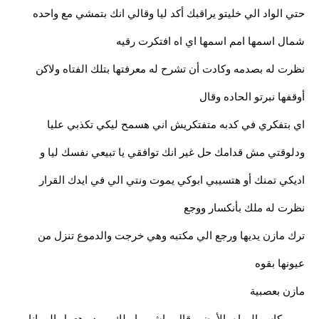
حتي الواد الي خليتو يراقبك أكد ليا وقالي انك بتمشي مع واحده
شمال اسمها امم اسمها اي اه افتكرت رقيه
نظرت له بصدمه وكادت أن تشرح له معرفتها بتلك الفتاه ولاكن
أوقفها نبرتو الحاده وقال
اي بتفكري في كدبه متفتكريش اني هسمح ليكي تكذبي عليا
ودلوقتي مش قدامك حل غير انك توافقي يا تبيعي نفسك ليا و
اديكي تمنك أو هتسيبي ابوكي يموت ونتي الي في ايدك القرار
نظرت له ملك بأنكسار ووجع
ترك مازن يديها ورجع الي مكتبه وهي خرجت والدموع تنزل من
عيونها بقوه
مازن بعصبية
رمي كاس المياه بالأرض وقال ماشي يا ملك وبردو هعمل الي انا