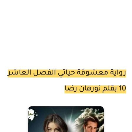
رواية معشوقة حياتي الفصل العاشر
10 بقلم نورهان رضا