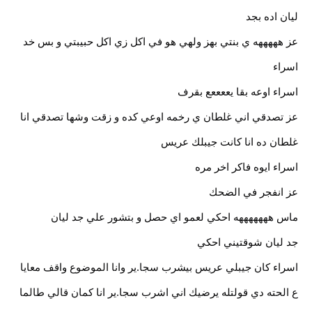
ليان اده بجد
عز هههههه ي بنتي بهز ولهي هو في اكل زي اكل حبيبتي و بس خد
اسراء
اسراء اوعه بقا يععععع بقرف
عز تصدقي اني غلطان ي رخمه اوعي كده و زقت وشها تصدقي انا
غلطان ده انا كانت جيبلك عريس
اسراء ايوه فاكر اخر مره
عز انفجر في الضحك
ماس هههههههه احكي لعمو اي حصل و بتشور علي جد ليان
جد ليان شوقتيني احكي
اسراء كان جيبلي عريس بيشرب سجا.ير وانا الموضوع واقف معايا
ع الحته دي قولتله يرضيك اني اشرب سجا.ير انا كمان قالي طالما