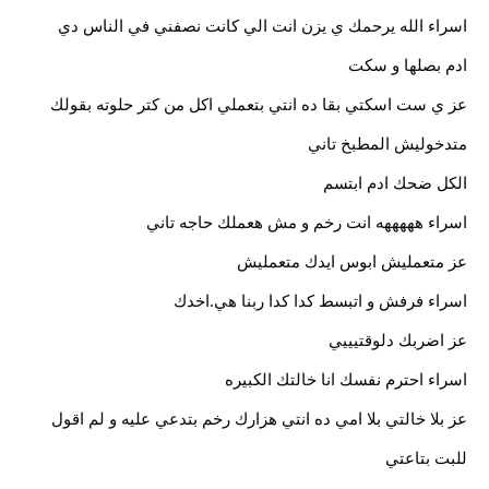
اسراء الله يرحمك ي يزن انت الي كانت نصفني في الناس دي
ادم بصلها و سكت
عز ي ست اسكتي بقا ده انتي بتعملي اكل من كتر حلوته بقولك
متدخوليش المطبخ تاني
الكل ضحك ادم ابتسم
اسراء هههههه انت رخم و مش هعملك حاجه تاني
عز متعمليش ابوس ايدك متعمليش
اسراء فرفش و اتبسط كدا كدا ربنا هي.اخدك
عز اضربك دلوقتيييي
اسراء احترم نفسك انا خالتك الكبيره
عز بلا خالتي بلا امي ده انتي هزارك رخم بتدعي عليه و لم اقول
للبت بتاعتي