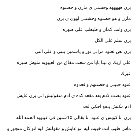
يزن هههههه وحشني ي مازن و حضنوه
مازن و هو حضنوه وحشتني اووي ي يزن
يزن وانت كمان و طبطب علي ضهره
يزن سلم علي الكل
يزن بص لعنود مراتي نور و ياسمين بنتي و علي ابني
علي ازيك ي تيتا بابا من سعت مفاق من الغيبوبه ملوش سيره
غيرك
عنود حبيبي و حضنتهم و قعدوه
عنود بصت لادم بعد مقعد كده ي ادم متقوليش اني يزن عايش
ادم مكنش ينفع احكي لحد
يزن انا كويس ي عنود انا بقالي 10سنين في غيبوبه الحمد الله
ماس طيب انت خبيت ليه انو عايش و مقولتش ليه انو كان متجوز و