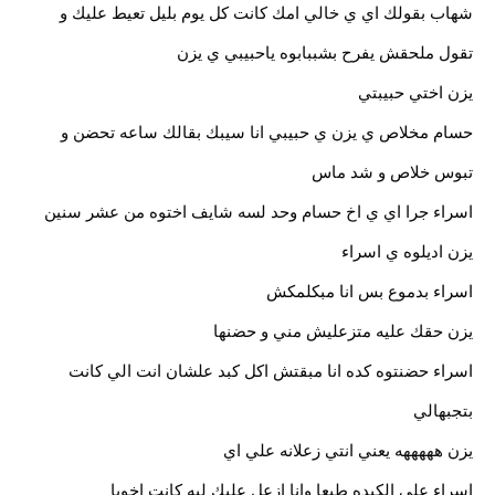
شهاب بقولك اي ي خالي امك كانت كل يوم بليل تعيط عليك و
تقول ملحقش يفرح بشببابوه ياحبيبي ي يزن
يزن اختي حبيبتي
حسام مخلاص ي يزن ي حبيبي انا سيبك بقالك ساعه تحضن و
تبوس خلاص و شد ماس
اسراء جرا اي ي اخ حسام وحد لسه شايف اختوه من عشر سنين
يزن اديلوه ي اسراء
اسراء بدموع بس انا مبكلمكش
يزن حقك عليه متزعليش مني و حضنها
اسراء حضنتوه كده انا مبقتش اكل كبد علشان انت الي كانت
بتجبهالي
يزن هههههه يعني انتي زعلانه علي اي
اسراء علي الكبده طبعا وانا ازعل عليك ليه كانت اخويا