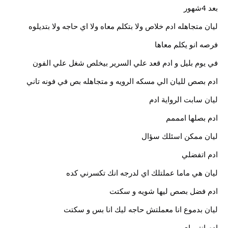
بعد 4شهور
ليان متجاهله ادم خلاص ولا بتكلم معاه ولا اي حاجه ولا بتديلوه
فرصه انو يكلم معاها
في يوم بليل و ادم قعد علي السرير بيخلص شغل علي الفون
ادم بصص لليان الي مسكه الرويه و متجاهله بص في فونه تاني
ليان سابت الرواية ادم
ادم بصلها امممم
ليان ممكن اسئلك سؤال
ادم اتفضلي
ليان هي ماما عملتلك اي لدرجه انك تكسرني كده
ادم فضل بصص ليها شويه و سكتت
ليان بدموع انا معملتش حاجه ليك انا بس و سكتت
ادم انتي اي