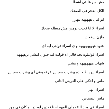
مش من علبتي اشطا
الكل انفجر في الضحك
ابو ليان هههههه بتهزر
اسراء لا انا قعدت يومين مش مبطله ضحك
مازن بيضحك
عنود هههههههههه و ي اسراء قولتي ليه اي
اسراء قولتلوه بجد قالي اه قولت ليه حيوان امشي برههههه
شهاب هههههههه و مشي
اسراء ايوه طبعا ده بيشرب سجا.ير عرفه يعني اي بيشرب سجا.ير
ماس و احكي علي العريس التاني
اسراء انهي
ماس النسناس
اسراء في وحد التقدملي المهم احنا قعدين لوحدينا و كان في موز