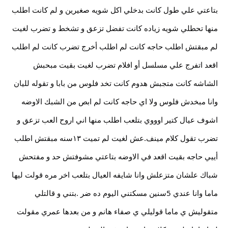
بتاعتي علي طول كانت بدخلي اكل شويه صغيرين و لم كانت اطلب
منها تحطلي شويه زياده كانت تفضل تزعق و تشخط و تضرب لغيت
لم مبقتش اطلب حاجه كانت لم اطلب أخرج تضرب كانت لم اطلب
اقعد اتفرج علي مسلسل أو افلام تضرب لغيت بقيت مبحبش
الشاشه كانت متجبش هدوم كانت تخد فلوس من بابا و تقوله لليان
وانا مبخدش فلوس ولا اي حاجه كانت لم ابص من الشبك الاوضه
اشوف عيال كتير اوووي بتلعب اطلب منها اني اروح العب تزعق و
تضرب تقول كلام مينف.عش لغيت لم تميت ١٣سنه مبقتش اطلب
أييي حاجه بقيت اقعد في الاوضه بتاعتي مشوفتش حد و مفتحش
شباك علشان متزعلش وانا شايفه العيال بتلعب اخر مره قولت ليها
ماما وانا عندي 5سنين مسكتني اليوم ده ضر .بتني و قالتلي
متقوليش ي ماما قوليلي ي صفاء هانم و من بعدها عمري مقولت