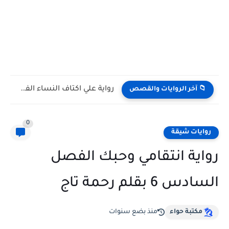
رواية علي اكتاف النساء الفصل الثامن 8 بقلم ناديه علي
📁 آخر الروايات والقصص
0
روايات شيقة
رواية انتقامي وحبك الفصل
السادس 6 بقلم رحمة تاج
مكتبة حواء
منذ بضع سنوات