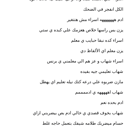
الكل انفجر في الضحك
ادم هههههههه اسراء مش هتتغير
يزن بس راسها خلاص هعزمك علي كبده ي ستي
اسراء كده نبقا حبايب ي معلم
يزن معلم اي الألفاظ دي
اسراء شهاب و عز هم الي معلمني ي برنس
شهاب تعليمي جيه بفيده
مازن ضربوه علي درعه كتك نيله تعليم اي يهطل
شهاب اهههههه ي ادممممم
ادم بحده نعم
شهاب بخوف قصدي ي خالي ادم بص بيضربني ازاي
حسام ميضربك طلامه شيفك بتعمل حاجه غلط