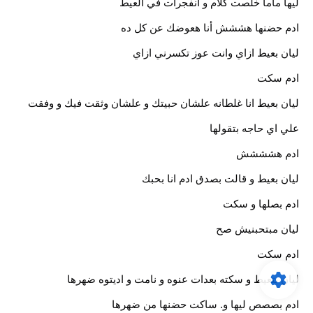
ليها ماما خلصت كلام و انفجرات في العيط
ادم حضنها هششش أنا هعوضك عن كل ده
ليان بعيط ازاي وانت عوز تكسرني ازاي
ادم سكت
ليان بعيط انا غلطانه علشان حبيتك و علشان وثقت فيك و وفقت
علي اي حاجه بتقولها
ادم هشششش
ليان بعيط و قالت بصدق ادم انا بحبك
ادم بصلها و سكت
ليان مبتحبنيش صح
ادم سكت
ليان بتعيط و سكته بعدات عنوه و نامت و اديتوه ضهرها
ادم بصصص ليها و. ساكت حضنها من ضهرها