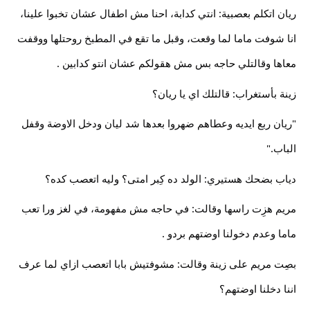
ريان اتكلم بعصبية: انتي كدابة، احنا مش اطفال عشان تخبوا علينا،
انا شوفت ماما لما وقعت، وقبل ما تقع في المطبخ روحتلها ووقفت
معاها وقالتلي حاجه بس مش هقولكم عشان انتو كدابين .
زينة بأستغراب: قالتلك اي يا ريان؟
"ريان ربع ايديه وعطاهم ضهروا بعدها شد ليان ودخل الاوضة وقفل
الباب."
دياب بضحك هستيري: الولد ده كِبر امتى؟ وليه اتعصب كده؟
مريم هزِت راسها وقالت: في حاجه مش مفهومة، في لغز ورا تعب
ماما وعدم دخولنا اوضتهم بردو .
بصِت مريم على زينة وقالت: مشوفتيش بابا اتعصب ازاي لما عرف
اننا دخلنا اوضتهم؟