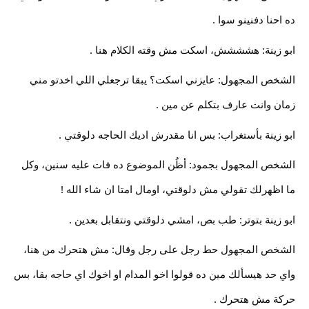
ده احنا دفنينو سوا .
ابو زينة: هشششش، اسكت مش وقته الكلام هنا .
الشخص المجهول: عايزني اسكت؟ يبقا ترجعلي اللي اخدتو مني
زمان وانت عارف بتكلم عن مين .
ابو زينة بأستغراب: بس انا مقدرش اديك الحاجه دلوقتي .
الشخص المجهول بجمود: أظُن الموضوع ده فات عليه سنين، وكل
ما اظهرلك تقولي مش دلوقتي، اومال امتا ان شاء الله !
ابو زينة بتوتر: طب بص، امشي دلوقتي ونتقابل بعدين .
الشخص المجهول حط رجل على رجل وقال: مش هتحرك من هنا،
واي حد هيسألك مين ده قولوا اخو المدام او اخوك اي حاجه بقا، بس
حركة مش هتحرك .