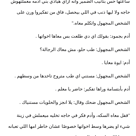
ساعتها حس بتأنيب الضمير وانه ازاي هيأذي بني أدمه معملتهوش
حاجه ولا ليها ذنب في اللي بيحصل، فاق من تفكيروا ورن على
الشخص المجهول واتكلم معاه."
أدم بجمود: بقولك اي دي طلعت بس معاها اخواتها .
الشخص المجهول: طب حلو، مش معاك الرجالة؟
أدم: ايوة معايا .
الشخص المجهول: مستني اي طب متروح تاخدها من وسطهم .
أدم بأبتسامة وراها تفكير: حاضر يا معلم .
الشخص المجهول ضحك وقال: يلا انجز والحلويات مستنياك .
"قفل معاه السكه، وأدم فكر في حاجه تخليه ميعملش في زينة
شيء او يضرها وسط اخواتها خصوصًا عشان خاطر امها اللي تعبانه