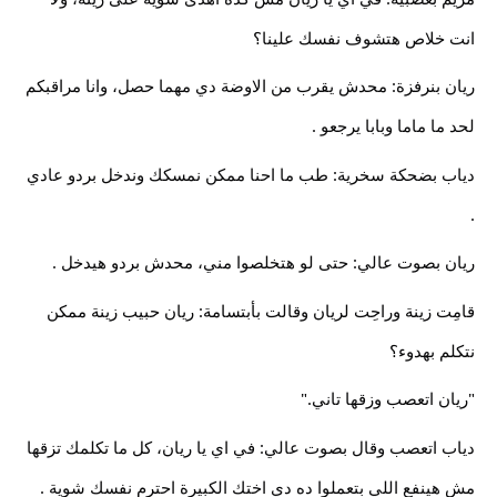
انت خلاص هتشوف نفسك علينا؟
ريان بنرفزة: محدش يقرب من الاوضة دي مهما حصل، وانا مراقبكم
لحد ما ماما وبابا يرجعو .
دياب بضحكة سخرية: طب ما احنا ممكن نمسكك وندخل بردو عادي
.
ريان بصوت عالي: حتى لو هتخلصوا مني، محدش بردو هيدخل .
قامِت زينة وراحِت لريان وقالت بأبتسامة: ريان حبيب زينة ممكن
نتكلم بهدوء؟
"ريان اتعصب وزقها تاني."
دياب اتعصب وقال بصوت عالي: في اي يا ريان، كل ما تكلمك تزقها
مش هينفع اللي بتعملوا ده دي اختك الكبيرة احترم نفسك شوية .