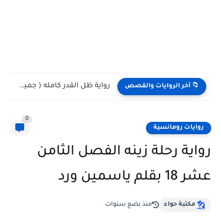
رواية ظل القدر كامله وحصريه بقلم الكاتبة رواء هادي
📁 آخر الروايات والقصص
0
روايات رومانسية
رواية رحلة زينه الفصل الثامن
عشر 18 بقلم ياسمين ورد
مكتبة حواء
منذ بضع سنوات