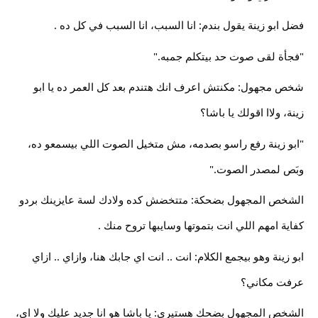
فضل ابو زينة يقول بندم: انا السبب، انا السبب في كل ده .
"فجأة لقى صوت حد بيتكلم جمبه."
شخص مجهول: مكنتش اعرف انك هتندم بعد كل العمر ده يا ابو
زينة، ولاا اقولك يا باشا؟
"ابو زينة رفع راسو بصدمه، مش متخيل الصوت اللي بيسمعو ده،
وبَص لمصدر الصوت."
الشخص المجهول بضحكة: متتخضش كده ولادك لسة عايزينك بردو
كفاية امهم اللي انت بتموتها وسايبها تروح منك .
ابو زينة وهو بيجمع الكلام: انت .. انت اي جابك هنا، وازاي .. ازاي
عرفت مكاني؟
الشخص المجهول بضحك هستيري: يا باشا هو انا جديد عليك ولا اي،