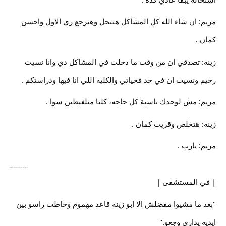
مريم: ان شاء الله كل المشاكل هتتحل وهنرجع زي الاول واحسن
كمان .
زينة: تصدقي ان من وقت ما دخلت في المشاكل دي وانا نسيت
رحيم ونسيت ان في حد فحياتي والكلية اللي انا فيها ودراستكم .
مريم: مش لوحدك ناسية كل حاجه، كلنا متلغبطين سوا .
زينة: هتخلص وقريب كمان .
مريم: يارب .
_____
| في المستشفى |
"بعد ما مشيوا مفضلش الا ابو زينة قاعد مهموم وحاطت راسو بين
ايديه يداري وجعو."