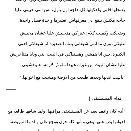
بفتحلها قلبي واحكيلها كل حاجه اول بأول، بس انتي خبيتي عليا
حاجه مكنش ينفع اني معرفهاش، نعتبرها واحدة قصاد واحدة .
وضحكت وكملت كلام: عيزاكي متخبيش عليا عشان مخبيش
عليكي، وزي ما انتي شيفاني بنتك الصغيرة انا شيفاكي اختي
الكبيرة، بس انا همشي وهستناكي في البيت انتي وبابا متتأخريش
عليا عشان البيت من غيرك هيبقا ملوش لازمة، هتوحشيني .
"باسِت ايديها وبعدها طلعت من الاوضة ومشيت مع اخواتها."
_____
| قدام المستشفى |
"أدم كان واقف بعيد عن المستشفى مراقبها، ولما شافها طالعه مع
اخواتها بص عليها وهي وشها كله حزن ووجع على والدتها المريضة،