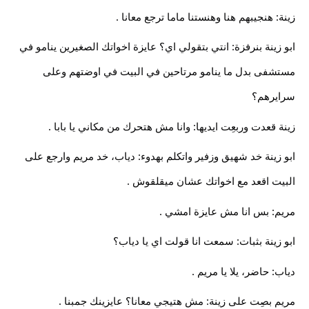
زينة: هنجيبهم هنا وهنستنا ماما ترجع معانا .
ابو زينة بنرفزة: انتي بتقولي اي؟ عايزة اخواتك الصغيرين ينامو في
مستشفى بدل ما ينامو مرتاحين في البيت في اوضتهم وعلى
سرايرهم؟
زينة قعدت وربعِت ايديها: وانا مش هتحرك من مكاني يا بابا .
ابو زينة خد شهيق وزفير واتكلم بهدوء: دياب، خد مريم وارجع على
البيت اقعد مع اخواتك عشان ميقلقوش .
مريم: بس انا مش عايزة امشي .
ابو زينة بثبات: سمعت انا قولت اي يا دياب؟
دياب: حاضر، يلا يا مريم .
مريم بصِت على زينة: مش هتيجي معانا؟ عايزينك جمبنا .