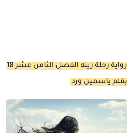
رواية رحلة زينه الفصل الثامن عشر 18
بقلم ياسمين ورد