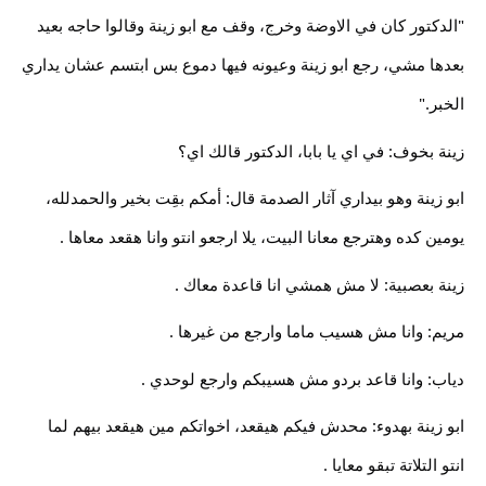
"الدكتور كان في الاوضة وخرج، وقف مع ابو زينة وقالوا حاجه بعيد
بعدها مشي، رجع ابو زينة وعيونه فيها دموع بس ابتسم عشان يداري
الخبر."
زينة بخوف: في اي يا بابا، الدكتور قالك اي؟
ابو زينة وهو بيداري آثار الصدمة قال: أمكم بقِت بخير والحمدلله،
يومين كده وهترجع معانا البيت، يلا ارجعو انتو وانا هقعد معاها .
زينة
بعصبية: لا مش همشي انا قاعدة معاك .
مريم: وانا مش هسيب ماما وارجع من غيرها .
دياب: وانا قاعد بردو مش هسيبكم وارجع لوحدي .
ابو زينة بهدوء: محدش فيكم هيقعد، اخواتكم مين هيقعد بيهم لما
انتو التلاتة تبقو معايا .