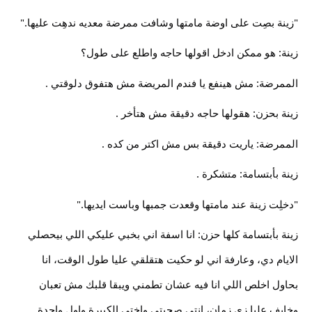
"زينة بصِت على اوضة مامتها وشافت ممرضة معديه ندهِت عليها."
زينة: هو ممكن ادخل اقولها حاجه واطلع على طول؟
الممرضة: مش هينفع يا فندم المريضة مش هتفوق دلوقتي .
زينة بحزن: هقولها حاجه دقيقة مش هتأخر .
الممرضة: ياريت دقيقة بس مش اكتر من كده .
زينة بأبتسامة: متشكرة .
"دخلِت زينة عند مامتها وقعدت جمبها وباست ايديها."
زينة بأبتسامة كلها حزن: انا اسفة اني بخبي عليكي اللي بيحصلي
الايام دي، وعارفة اني لو حكيت هتقلقي عليا طول الوقت، انا
بحاول اخلص اللي انا فيه عشان تطمني ويبقا قلبك مش تعبان
وخايف عليا زي زمان، انتي صحبتي واختي الكبيرة واول واحدة