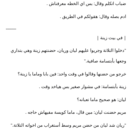
ضباب اتكلم وقال: بس اي الخطه معرفناش .
ادم بصله وقال: هقولكم في الطريق .
_____
| في بيت زينة |
"دخلوا التلاتة وجريوا عليهم ليان وريان، حضنتهم زينة وهي بتداري
وجعها بأبتسامة صافية."
خرجو من حضنها وقالوا في وقت واحد: فين بابا وماما يا زينة؟
زينة بأبتسامة: في مشوار صغير بس هياخد وقت .
ليان: هو صحيح ماما تعبانه؟
مريم حضنت ليان: مين قال، ماما كويسة مفيهاش حاجه .
"ريان شد ليان من حضن مريم وسط أستغراب من اخواته التلاتة."