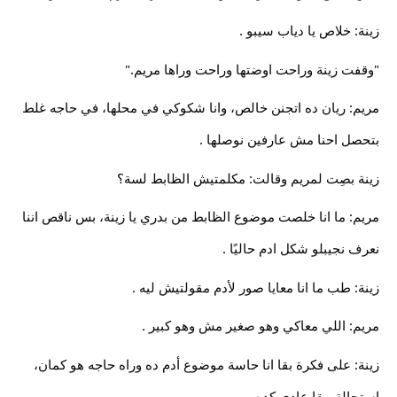
زينة: خلاص يا دياب سيبو .
"وقفت زينة وراحت اوضتها وراحت وراها مريم."
مريم: ريان ده اتجنن خالص، وانا شكوكي في محلها، في حاجه غلط
بتحصل احنا مش عارفين نوصلها .
زينة بصِت لمريم وقالت: مكلمتيش الظابط لسة؟
مريم: ما انا خلصت موضوع الظابط من بدري يا زينة، بس ناقص اننا
نعرف نجيبلو شكل ادم حاليًا .
زينة: طب ما انا معايا صور لأدم مقولتيش ليه .
مريم: اللي معاكي وهو صغير مش وهو كبير .
زينة: على فكرة بقا انا حاسة موضوع أدم ده وراه حاجه هو كمان،
استحالة يبقا عادي كده .