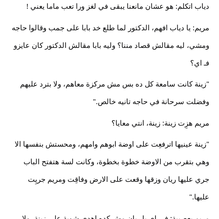
دياب اتكلم: هو عشان مانعنا يبقى في لغز ورا تعب ماما يعني !
مريم: يا دياب افهم، الدكتور لما طلع خد بابا على جمب وقالوا حاجه
ومشي، ليه مقالش قصاد مننا؟ وليه بابا مقالش الدكتور كان عايزو
فـ اي؟
"زينة كانت سامعة كل ده بس مش مركزة معاهم، ولا بترد عليهم
وفضلت سرحانة في حاجه تانيه خالص."
مريم هزِت زينة: زينة، انتي معايا؟
"زينة عينيها اترفعِت على اوضة ابوهم وامهم، ومحستش بنفسها الا
وهي بتقرب من الاوضة خطوة بخطوة، وكانت لسة هتفتح الباب
جري عليها ريان وزقها وقعت على الارض وفاقِت ومريم جريِت
عليها."
مريم بعصبية: في اي يا ريان مش كده اهدى شوية على زينة، ولا