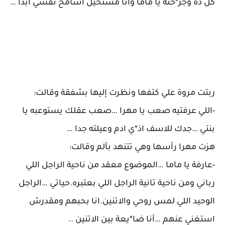
كل ده وجر*حته يا ماما وانا مستحيل اسامح نفسي ابدا …
ربتت مروة علي كتفها ونظرت إليها بشفقة وقالت:
-اللي عرفتيه صعب يا مهرا …صعب عقلك يستوعبه يا
بنتي …جدك للاسف اذ*ي ادم وعيلته جدا …
هزت مهرا رأسها وهي تتنهد بألم وقالت:
-عارفة يا ماما …الموضوع معقد من ناحية الراجل اللي
رباني ومن ناحية تانية الراجل اللي بعتبره.حياتي …الراجل
الوحيد اللي لمس روحي والاتنين.انا بحبهم ومقدرش
استغني عنهم …أنا ضا*يعة بين الاتنين ..