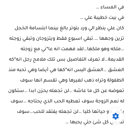
في المساء …
في بيت خطيبة علي …
كان علي ينظر الي ورد بتوتر بالغ بينما ابتسامة الخجل
تزين وجهها ….تبقي اسبوع فقط ويتزوجان وتبقي زوجته
…ملكه وهو ملكها…لقد فهمت انه عا*ني مع زوجته
القديمة…لا تعرف التفاصيل بس تلك ملامح رجل انه*كه
العشق …العشق اليس انه*كها هي أيضا وهي تحبه منذ
الطفولة وتراه ذهب لغيرها وهي تقسم انها سوف
تعوضه عن كل ما عاشه …لن تجعله يحزن ابدا …ستكون
له نعم الزوجة سوف تعطيه الحب الذي يحتاجه …سوف
يكون هو حياتها كليا …لن تجعله يفتقد للحب…سوف
تتحمل كل شئ حتي يحبها …