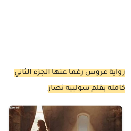
رواية عروس رغما عنها الجزء الثاني
كامله بقلم سولييه نصار