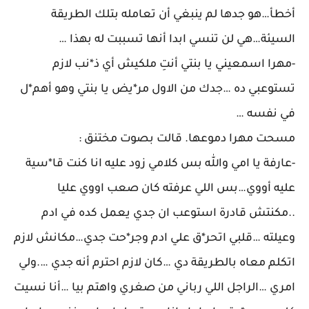
أخطأ…هو جدها لم ينبغي أن تعامله بتلك الطريقة
السيئة…هي لن تنسي ابدا أنها تسببت له بهذا …
-مهرا اسمعيني يا بنتي أنتِ ملكيش أي ذ*نب لازم
تستوعبي ده …جدك من الاول مر*يض يا بنتي وهو أهم*ل
في نفسه …
مسحت مهرا دموعها. قالت بصوت مختنق :
-عارفة يا امي والله بس كلامي زود عليه انا كنت قا*سية
عليه أووي…بس اللي عرفته كان صعب اووي عليا
..مكنتش قادرة استوعب ان جدي يعمل كده في ادم
وعيلته …قلبي اتحر*ق علي ادم وجر*حت جدي…مكانش لازم
اتكلم معاه بالطريقة دي …كان لازم احترم أنه جدي ….ولي
امري …الراجل اللي رباني من صغري واهتم بيا …أنا نسيت