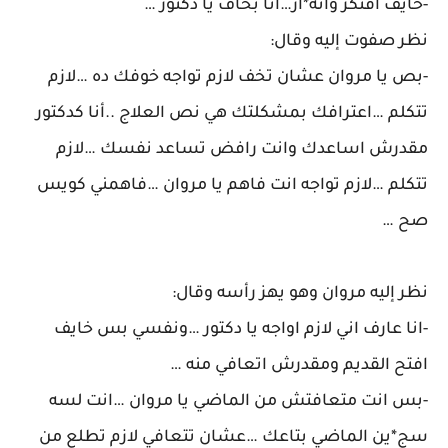
-خايف افتكر وانه*ار…انا بخاف يا دكتور …
نظر صفوت إليه وقال:
-بص يا مروان عشان تخف لازم تواجه خوفك ده …لازم
تتكلم …اعترافك بمشكلتك هي نص العلاج ..أنا كدكتور
مقدرش اساعدك وانت رافض تساعد نفسك …لازم
تتكلم …لازم تواجه انت فاهم يا مروان …فاهمني كويس
صح …
نظر إليه مروان وهو يهز رأسه وقال:
-انا عارف اني لازم اواجه يا دكتور …ونفسي بس خايف
افتح القديم ومقدرش اتعافي منه …
-بس انت متعافتش من الماضي يا مروان …انت لسه
سج*ين الماضي بتاعك …عشان تتعافي لازم تطلع من