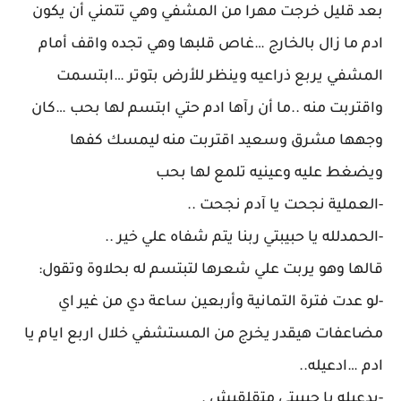
بعد قليل خرجت مهرا من المشفي وهي تتمني أن يكون
ادم ما زال بالخارج …غاص قلبها وهي تجده واقف أمام
المشفي يربع ذراعيه وينظر للأرض بتوتر …ابتسمت
واقتربت منه ..ما أن رآها ادم حتي ابتسم لها بحب …كان
وجهها مشرق وسعيد اقتربت منه ليمسك كفها
ويضغط عليه وعينيه تلمع لها بحب
-العملية نجحت يا آدم نجحت ..
-الحمدلله يا حبيبتي ربنا يتم شفاه علي خير ..
قالها وهو يربت علي شعرها لتبتسم له بحلاوة وتقول:
-لو عدت فترة التمانية وأربعين ساعة دي من غير اي
مضاعفات هيقدر يخرج من المستشفي خلال اربع ايام يا
ادم …ادعيله..
-بدعيله يا حبيبتي متقلقيش .