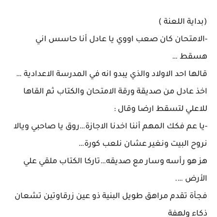
(بداية اللعنة )
-الامتحان كان صعب اووي يا عادل أنا حاسس اني
هسقط …
قالها احد الاولاد والذي يبدو انه في المدرسة الاعدادية …
اخذ عادل من صديقة ورقة الامتحان والكتاب ثم القاها
للاعلي لتسقط ارضا وقال :
-يا عم فكك المهم أننا اخدنا الاجازة…روق يا صاحبي ويالا
نروح البيت ونغير عشان نلعب كورة…
هز هو رأسه وسار مع صديقه…تاركا الكتاب ملقي علي
الأرض ….
فجأة تقدم مراهق طويل البنية ذو عين زرقاوتين تشعان
ذكاء ولهفة