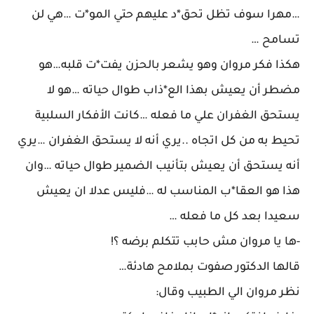
…مهرا سوف تظل تحق*د عليهم حتي المو*ت …هي لن
تسامح …
هكذا فكر مروان وهو يشعر بالحزن يفت*ت قلبه…هو
مضطر أن يعيش بهذا الع*ذاب طوال حياته …هو لا
يستحق الغفران علي ما فعله …كانت الأفكار السلبية
تحيط به من كل اتجاه ..يري أنه لا يستحق الغفران …يري
أنه يستحق أن يعيش بتأنيب الضمير طوال حياته …وان
هذا هو العقا*ب المناسب له …فليس عدلا ان يعيش
سعيدا بعد كل ما فعله …
-ها يا مروان مش حابب تتكلم برضه ؟!
قالها الدكتور صفوت بملامح هادئة…
نظر مروان الي الطبيب وقال: