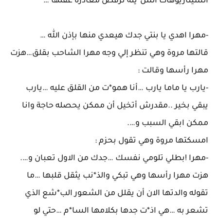
السيناريوهات الس*يئة ترفض مغادرة عقلها …
-مهرا اهدي يا بنتي جدك هيعدي منها بإذن الله …
قالتها مروة وهي تنظر إلي وجه مهرا الشاحب بقلق…هزت
مهرا رأسها وقالت :
-يارب يا ماما يارب …أنا همو*ت من القلق عليه …يارب
يبقي بخير ..مقدرش أتخيل أن ممكن يحصله حاجة وانا
ممكن ابقي السبب و….
امسكتها مروة وهي تقول بحزم :
-مهرا !بطلي تلومي نفسك …جدك من الاول تعبان و….
هزت مهرا رأسها وهي تبكي والذ*نب يثقل قلبها …ما
تقوله والدتها الان أن يقلل من الشعور الب*شع الذي
تشعر به …هي اذ*ت جدها بكلامها السا*م …حتي لو