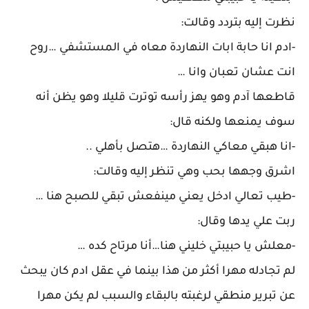
نظرت إليه بتردد وقالت:
-ادم انا حابة ابات النهاردة معاه في المستشفي …روح
انت عشان تعبان وانا …
قاطعها آدم وهو يهز رأسه توترت قليلا وهو يظن أنه
سوف يمنعها ولكنه قال:
-انا هبقي معاكي النهاردة …هتصل بأهلي ..
اشرق وجهها بحب وهي تنظر إليه وقالت:
-طيب تعالي ادخل يعني مينفعش تبقي للصبح هنا …
ربت علي يدها وقال:
-معلش يا حبيبتي خليني هنا…أنا مرتاح كده …
لم تجادله مهرا أكثر من هذا بينما في عقل ادم كان يبحث
عن تبرير منطقي لرغبته بالبقاء والسبب لم يكن مهرا