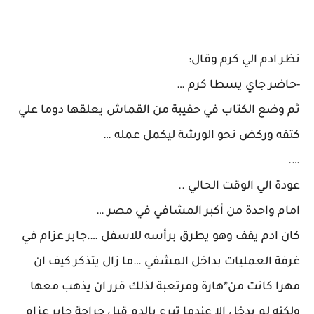
نظر ادم الي كرم وقال:
-حاضر جاي يسطا كرم …
ثم وضع الكتاب في حقيبة من القماش يعلقها دوما علي
كتفه وركض نحو الورشة ليكمل عمله …
….
عودة الي الوقت الحالي ..
امام واحدة من أكبر المشافي في مصر …
كان ادم يقف وهو يطرق برأسه للاسفل …،جابر عزام في
غرفة العمليات بداخل المشفي …ما زال يتذكر كيف ان
مهرا كانت من*هارة ومرتعبة لذلك قرر ان يذهب معها
ولكنه لم يدخل إلا عندما تبرع بالدم قيل جراحة جابر عزام