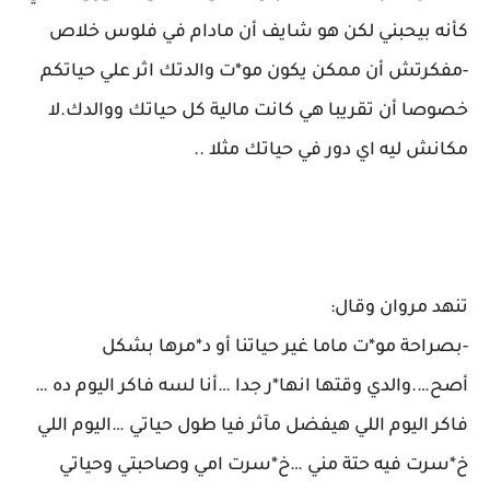
كأنه بيحبني لكن هو شايف أن مادام في فلوس خلاص
-مفكرتش أن ممكن يكون مو*ت والدتك اثر علي حياتكم
خصوصا أن تقريبا هي كانت مالية كل حياتك ووالدك.لا
مكانش ليه اي دور في حياتك مثلا ..
تنهد مروان وقال:
-بصراحة مو*ت ماما غير حياتنا أو د*مرها بشكل
أصح….والدي وقتها انها*ر جدا …أنا لسه فاكر اليوم ده …
فاكر اليوم اللي هيفضل مآثر فيا طول حياتي …اليوم اللي
خ*سرت فيه حتة مني …خ*سرت امي وصاحبتي وحياتي