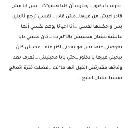
-عارف يا دكتور …وعارف أن كلنا هنمو*ت …بس انا مش
قادر اعيش من غيرها…مش قادر …نفسي ترجع ثانيتين
بس واحضنها نفسي …أنا احيانا بوهم نفسي أنها
عايشة عشان محسش بالأ*لم ده …كان نفسي بابا
يعوضني عنها بس هو بعدني اكتر عنه …محدش كان
بيحبني غيرها يا دكتور …حتي بابا محبنيش …تعرف بعد
وفاتها مقدرتش اتقبل أنها ما*تت ..فضلت فترة اتعالج
نفسيا عشان اقتنع ..