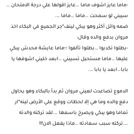
-ماما عايز اشوف ماما …عايز اقولها علي درجة الامتحان …
سيبني لو سمحت …ماما …ماما ….
ضمه وائل أكثر وهو يبكي لينف*جر الجميع في البكاء اخذ
مروان بدفع والده وقال:
-بطلوا تكدبوا …بطلوا تألفوا ؛؛ماما عايشة محدش يبكي
عليها …ماما مستحيل تسيبني …ابعد خليني اشوفها يا
بابا…ابعد يا بابا ….
الدموع تصاعدت لعيني مروان ثم بدأ بالبكاء وهو يحاول
دفع والده وما هي إلا لحظات ووقع علي الأرض لينه*ار
تماما وهو يبكي ويصرخ باسمها ….لقد تركته والدته
….تركته سبب سعادته …ماذا يفعل الان!!!