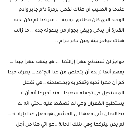
عندما و الطبيب أن هناك نقص بزمرة د*م جابر وادم
الوحيد الذي كان مطابق لزمرته …. غير هذا لم تكن لديه
القدرة أن يدخل ويبقي بجوار من يدعونه جده … ما زالت
هناك حواجز بينه وبين جابر عزام ..
حواجز لن تستطع مهرا إزالتها …..هو يفهم مهرا جيدا …
يفهم أنها تريده أن يتخلص من هذا الح*قد ….يعرف جيدا
كم أن مهرا تحبه وتفكر به وبمصلحته …هي تفعل
المستحيل كي تجعله سعيدا …منذ أخبرها أنه أن لا
يستطيع الغفران وهي لم تضغط عليه …حتي أنه لم
تطالبه ان يأتي معها الي المشفي هو فعل هذا بإرادته …
لم يكن ليتركها وهي بتلك الحالة ..هو اتي هنا من أجل