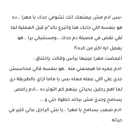
-بس ادم مش بيمنعك انك تشوفي جدك يا مهرا …ده
هو بنفسه اللي جابك هنا واتبرع بالد*م قبل العملية لما
لقي نقص في فصيلة دم جدك …ومستنيكي برا …هو
يعمل ايه اكتر من كده؟!
أغمضت مهرا عينيها بيأس وقالت بإختناق :
-ادم عمره ما هيمنعني منه ..هو بنفسه قالي محاسبش
جدي علي اللي عمله معاه بس يا ماما ازاي بالطريقة دي
لما اهم رجلين بحياتي بينهم كم.التوتر ده …ادم رافض
يسامح وجدي مش بياخد خطوة حتي و …
-ادم صعب يسامح يا مهرا ..يا بنتي الراجل عاني كتير في
حياته