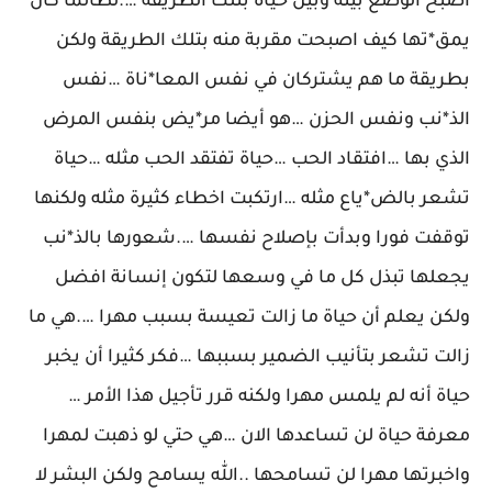
أصبح الوضع بينه وبين حياة بتلك الطريقة ….لطالما كان
يمق*تها كيف اصبحت مقربة منه بتلك الطريقة ولكن
بطريقة ما هم يشتركان في نفس المعا*ناة …نفس
الذ*نب ونفس الحزن …هو أيضا مر*يض بنفس المرض
الذي بها …افتقاد الحب …حياة تفتقد الحب مثله …حياة
تشعر بالض*ياع مثله …ارتكبت اخطاء كثيرة مثله ولكنها
توقفت فورا وبدأت بإصلاح نفسها ….شعورها بالذ*نب
يجعلها تبذل كل ما في وسعها لتكون إنسانة افضل
ولكن يعلم أن حياة ما زالت تعيسة بسبب مهرا ….هي ما
زالت تشعر بتأنيب الضمير بسببها …فكر كثيرا أن يخبر
حياة أنه لم يلمس مهرا ولكنه قرر تأجيل هذا الأمر …
معرفة حياة لن تساعدها الان …هي حتي لو ذهبت لمهرا
واخبرتها مهرا لن تسامحها ..الله يسامح ولكن البشر لا