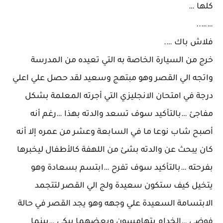
كلها …
……..
فلاش باك ….
خرج من السيارة الخاصة به التي تعيده من المدرسة
واتجه الي القصر وهو مبتهج وسعيد لقد حصل علي اعلي
درجة في امتحان الانجليزي التي أجرته المعلمة بشكل
مفاجئ …بالتأكيد سوف تسعد والدته بهذا …رغم أنه
أصبح شاب نوعا ما في السابعة وعشر من عمره إلا أنه
كان يبحث عن والدته بشئ من اللهفة كالأطفال ليخبرها
بفرحته …بالتأكيد سوف تفرح …ابتسم بسعادة وهو
يتخيل كيف ستكون سعيدة ولج الي القصر لتتجمد
الابتسامة السعيدة علي وجهه وهو يجد القصر في حالة
فوضي …الخدام يتهامسون وبعضهما يبكي …بينما