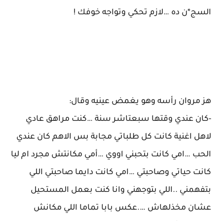
السج*ن ده …لازم تحكي وتواجه خوفك !
هز مروان رأسه وهو يغمض عينيه وقال:
-كان عندي وقتها سبعتاشر سنة …كنت مراهق عادي
لاهل اغنية كانت كل طلباتي مجابة بس الاهم كان عندي
الحب …امي كانت بتحبني اووي …أمي مكانتش مجرد ام ليا
كانت حياتي وصاحبتي …امي كانت دايما صاحبتي اللي
بتفهمني ..اللي بتوجهني وانا كنت بعمل المستحيل
عشان مخذلهاش ….عكس بابا تماما اللي مكانش