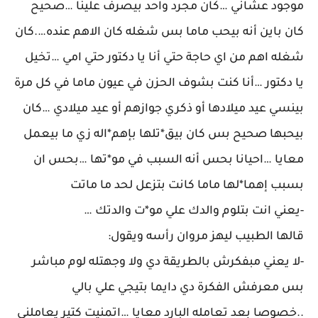
موجود عشاني …كان مجرد واحد بيصرف علينا …صحيح
كان باين أنه بيحب ماما بس شغله كان الاهم عنده….كان
شغله اهم من اي حاجة حتي أنا يا دكتور حتي امي …تخيل
يا دكتور …أنا كنت بشوف الحزن في عيون ماما في كل مرة
بينسي عيد ميلادها أو ذكري جوازهم أو عيد ميلادي …كان
بيحبها صحيح بس كان بيق*تلها بإهم*اله زي ما بيعمل
معايا …احيانا بحس أنه السبب في مو*تها …بحس ان
بسبب إهما*لها ماما كانت بتزعل لحد ما ماتت
-يعني انت بتلوم والدك علي مو*ت والدتك …
قالها الطبيب ليهز مروان رأسه ويقول:
-لا يعني مبفكرش بالطريقة دي ولا وجهتله لوم مباشر
بس معرفش الفكرة دي دايما بتيجي علي بالي
..خصوصا بعد تعامله البارد معايا …اتمنيت كتير يعاملني