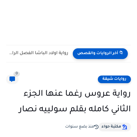
رواية علي اكتاف النساء الفصل الثامن 8 بقلم ناديه علي
📁 آخر الروايات والقصص
0
روايات شيقة
رواية عروس رغما عنها الجزء
الثاني كامله بقلم سولييه نصار
مكتبة حواء
منذ بضع سنوات