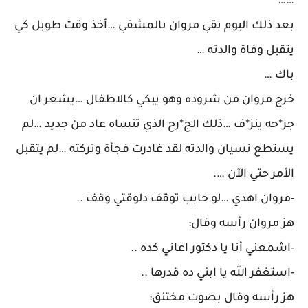
……
بعد ذلك اليوم بقي مروان بالمشفي …أخذ وقت طويل كي
يتقبل وفاة والدته …
باك …
خرج مروان من شروده وهو يبكي كالاطفال …يشعر ان
جر*حه ينز*ف …ذلك الج*رح الذي تنساه عاد من جديد …لم
يستطع نسيان والدته لقد غادرت فجأة وتركته …لم يتقبل
الأمر حتي الآن ….
-مروان اهدي …لو حابب توقف دلوقتي وقف ..
هز مروان رأسه وقال:
-اشمعني أنا يا دكتور اعاني كده ..
-استغفر الله يا ابني ده قدرها ..
هز رأسه وقال بصوت مختنق: