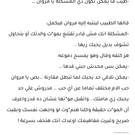
-طيب ما يمكن تكون دي المشكلة يا مروان …
قالها الطبيب لينتبه إليه مروان فيكمل:
-المشكلة انك مش قادر تقتنع بمو*ت والدتك أو بتحاول
تشوف بديل يحبك زيها ..
هز كتفه وقال وهو يمسح دموعه:
-يمكن بس محدش حبني قدها …
-يمكن تلاقي حد يحبك لما تبطل مقارنة …بص يا مروان
حب الام مختلف تماما عن أي حب … مدروش علي حد
يحبك زي مامتك ..واتقبل مو*تها عشان ده قدر واعرف
أن المو*ت حقيقة وكلنا هنم*وت لو واجهت نفسك وبقيت
صريح وغيرت مفاهيمك اوعدك انك هتخف بسرعة !
………….