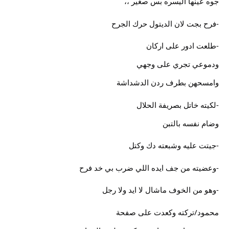
جوه عينها اليسره بس صغير ،،
-فرح بجت لان الديتول حرك الجرح
-طلعت ادور على اركان
ودموعي تجري على وجهي
وامسحهن بطرف ردن الدشداشة
-لكيته خاتل بصريفة الحلال
وضام نفسه بالتبن
-جيتت عليه وشبعته دك وكتل
-وعضيته من جف ايده اللي ضرب بي خد فرح
-وهو من الخوف ماشال لا ايد ولا رجل
محمود/تركته وكعدت على صفحة