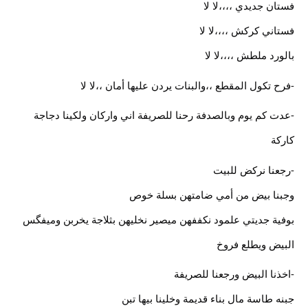
فستان جديدي ،،،،لا لا
فستاني كركش ،،،،لا لا
بالورد ملطش ،،،،لا لا
-فرح تكول المقطع ،،والبنات يردن عليها أمان ،،لا لا
-عدت كم يوم وبالصدفة رحنا للصريفة اني واركان ولكينا دجاجة
كاركة
-رجعنا نركض للبيت
وجبنا بيض من أمي ضامتهن بسلة خوص
بوفية جديتي علمود نكففهن ميصير نخليهن بثلاجة يخربن وميفگس
البيض ويطلع فروخ
-اخذنا البيض ورجعنا للصريفة
جبنه طاسة مال بناء قديمة وخلينا بيها تبن