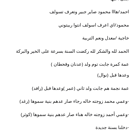
احمد/هااا محمود صاير جبير وتعرف تسولف
محمود/اي اعرف اسولف انتوا ربيتوني
خاجية /معدل ونعم التربية
الحمد لله والشكر لله ركضت السنة بسرعة على الخير والبركة
عمة كمرة جابت توم ولد (عدنان وقحطان )
وعدها قبل (نوال)
عمة نجمة هم جابت ولد ثاني (عمر )وعدها قبل (رافد)
-وعمي محمد زوجته خاله رجاء صار عدهم بنية سموها (رغد)
-وعمي أحمد زوجته خاله هناء صار عدهم بنية سموها (كوثر)
-دخلنا بسنة جديدة