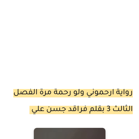
رواية ارحموني ولو رحمة مرة الفصل
الثالث 3 بقلم فراقد جسن علي