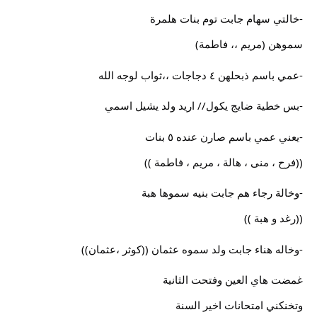
-خالتي سهام جابت توم بنات هلمرة
سموهن (مريم ،، فاطمة)
-عمي باسم ذبحلهن ٤ دجاجات ،،ثواب لوجه الله
-بس خطية ضايج يكول// اريد ولد يشيل اسمي
-يعني عمي باسم صارن عنده ٥ بنات
((فرح ، منى ، هالة ، مريم ، فاطمة ))
-وخالة رجاء هم جابت بنيه سموها هبة
((رغد و هبة ))
-وخاله هناء جابت ولد سموه عثمان ((كوثر ،عثمان))
غمضت هاي العين وفتحت الثانية
وتخنكني امتحانات اخير السنة