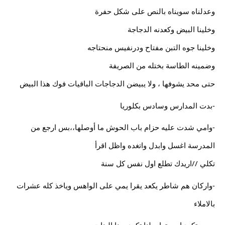
وعدلناه سويناه بالنص على شكل حفرة
وخلينا البيض وكعدنه الدجاجة
وخلينا جوه التبن مفتاح ودرنفيس منحتاجه
وضمينه الطاسة بختله من الصريفة
حتى محد يشوفها ، ولا يبيضن الدجاجات الباقيات فوك هذا البيض
-بدت المدارس وسادس بكلوريا
-وامي شدت عليه حزام باب الحوش ما أوصلها،،بس ارجع من
المدرسة اغسل وابدل واتغده واظل اقرأ
تكلي //اريدك تطلع اول نفس كل سنة
-واركان هم شاطر يكعد يقرا يمي على الواهس وياخذ كله عشرات
بالاملاء