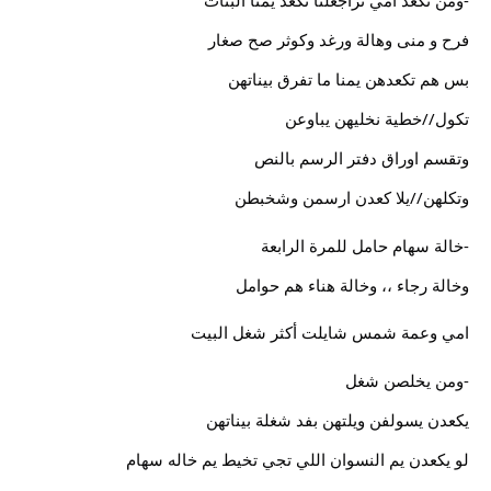
-ومن تكعد امي تراجعلنا تكعد يمنا البنات
فرح و منى وهالة ورغد وكوثر صح صغار
بس هم تكعدهن يمنا ما تفرق بيناتهن
تكول//خطية نخليهن يباوعن
وتقسم اوراق دفتر الرسم بالنص
وتكلهن//يلا كعدن ارسمن وشخبطن
-خالة سهام حامل للمرة الرابعة
وخالة رجاء ،، وخالة هناء هم حوامل
امي وعمة شمس شايلت أكثر شغل البيت
-ومن يخلصن شغل
يكعدن يسولفن ويلتهن بفد شغلة بيناتهن
لو يكعدن يم النسوان اللي تجي تخيط يم خاله سهام