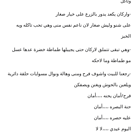
وتاكل
-واركان يكعد يدور بالزرع على خيار صغار
على شنو وليش صغار لان ناعم نفس منى وهي تحب تاكله ويه
الخبز
-وهي تبقى تتملق لاركان حتى يجيبلها طماطة خضرة عدها عسل
مو طماطة وما لاحكه
-رجعنا للبيت واشوف فرح ومنى وهالة ونوال مسوايات حلقة دائرية
ويلعبن بالحوش ويغنن ويصفكن
فرح/أمان يحنه ،،،،أمان
حنة البصره ،،،،أمان
عليه حصره ،،،،أمان
اليوم عيدي ،،،،لا لا