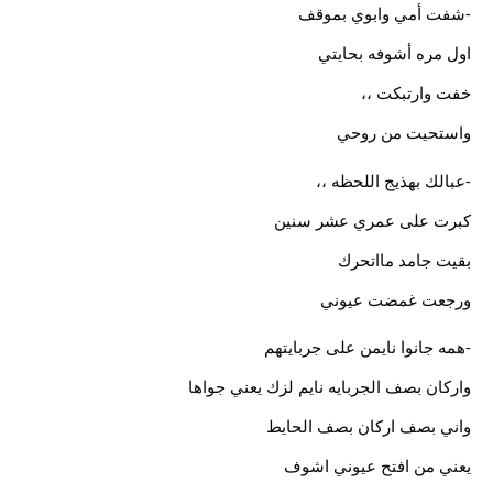
-شفت أمي وابوي بموقف
اول مره أشوفه بحايتي
خفت وارتبكت ،،
واستحيت من روحي
-عبالك بهذيج اللحظه ،،
كبرت على عمري عشر سنين
بقيت جامد مااتحرك
ورجعت غمضت عيوني
-همه جانوا نايمن على جربايتهم
واركان بصف الجربايه نايم لزك يعني جواها
واني بصف اركان بصف الحايط
يعني من افتح عيوني اشوف