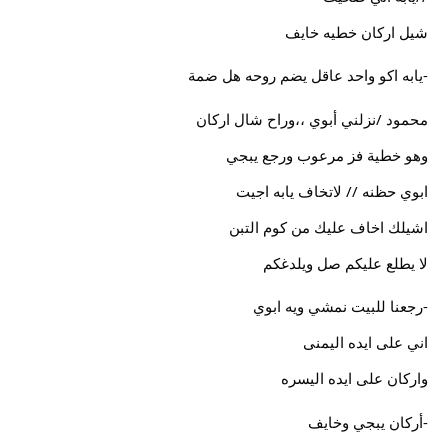
شيل اركان خطيه خايف
-يابه اكو واحد عاقل يضم روحه هل ضمة
محمود /نزلني أبوي ،،وراح شال اركان
وهو خطية فز مرعوب ورجع يبجي
ابوي حظنه // لاتخاف يابه اجيت
اشيلك اخاف عليك من كوم التبن
لا يطلع عليكم صل ويلدغكم
-رجعنا للبيت نمشي ويه ابوي
اني على ايده اليمنى
واركان على ايده اليسره
-أركان يبجي وخايف