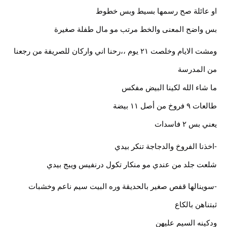
او عائلة صح رسمها بسيط وبس خطوط
بس واضح المعنى والخط مرتب مو مال طفلة صغيرة
ومشت الايام وخلصت ٢١ يوم ،،رحنا اني واركان للصريفة من رجعنا
من المدرسة
ما شاء الله لكينا البيض مفكس
طالعات ٩ فروخ من أصل ١١ بيضة
يعني بس ٢ فاسدات
-اخذنا الفروخ والدجاجة تنكر بيدي
شلعت جلد من عندي مو منكار تكول درنفيس ويبج بيدي
-سوينالها قفص صغير بالحديقة وره البيت سيم ناعم وخشبات
ثبتناهن بالكاع
ودكينه السيم عليهن