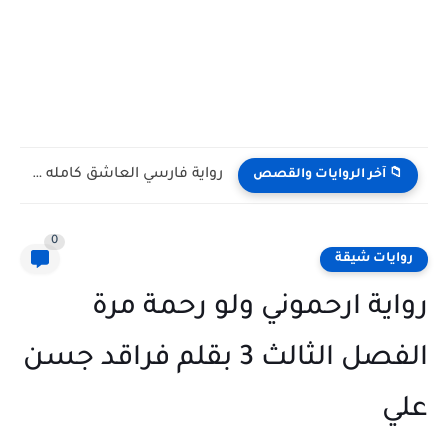
رواية فارسي العاشق كامله وحصريه بقلم بسمة البياتي
📁 آخر الروايات والقصص
0
روايات شيقة
رواية ارحموني ولو رحمة مرة
الفصل الثالث 3 بقلم فراقد جسن
علي