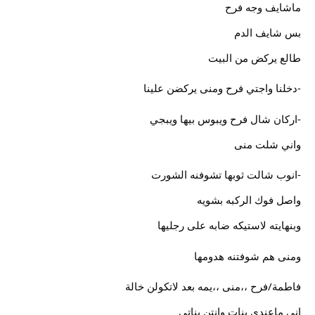
ماشايف وجه فرح
بس شايف الدم
طالع يركض من البيت
-دخلنا واجتي فرح ومنى يركضن علينا
-اركان شال فرح ويبوس بيها ويبجي
واني شلت منى
-انوب شالت ثوبها تشوفنه الشورت
واصل فوك الركبه بشويه
وبنهايته لاستيكه ضابه على رجليها
ومنى هم شوفتنه هدومها
فاطمة/فرح ،،منى ،،يمه بعد لاتكولن خالة
اني ماعندي بنات وانتن بناتي