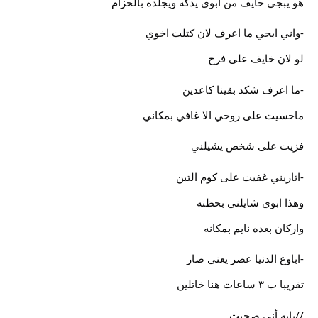
هو يبجي خايف من ابوي يدكه ويجلده بالحزام
-واني ابجي ما اعرف لان كتلت اخوي
لو لان خايف على فرح
-ما اعرف شكد بقينا كاعدين
ماحسيت على روحي الا غافي بمكاني
فزيت على شخص يشيلني
-اثاريني غفيت على كوم التبن
وهذا ابوي شايلني بحظنه
واركان بعده نايم بمكانه
-اباوع الدنيا عصر يعني صار
تقريبا ب ٣ ساعات هنا خاتلين
//يابه أني صحيت