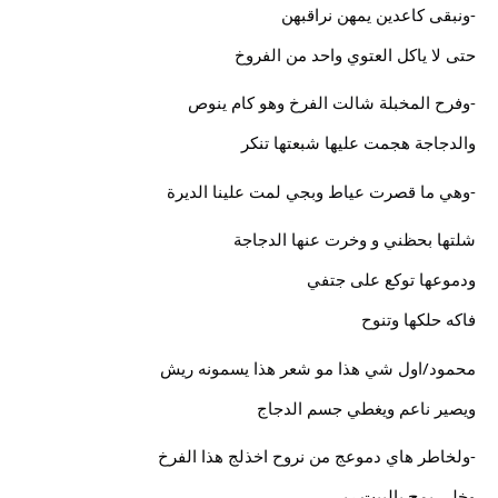
-ونبقى كاعدين يمهن نراقبهن
حتى لا ياكل العتوي واحد من الفروخ
-وفرح المخبلة شالت الفرخ وهو كام ينوص
والدجاجة هجمت عليها شبعتها تنكر
-وهي ما قصرت عياط وبجي لمت علينا الديرة
شلتها بحظني و وخرت عنها الدجاجة
ودموعها توكع على جتفي
فاكه حلكها وتنوح
محمود/اول شي هذا مو شعر هذا يسمونه ريش
ويصير ناعم ويغطي جسم الدجاج
-ولخاطر هاي دموعج من نروح اخذلج هذا الفرخ
وخلي يمج بالبيت ربي