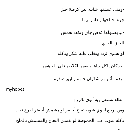
-ومنى عيشتها شايله نص كرصة خبز
جوها جناحها وتعلس بيها
-لو يصبولها كلاص جاي وتكعد تغمس
الخبز بالجاي
لو تسوي ثريد وتخلي عليه شكر وتاكله
-واركان ياكل وياها بنفس الكلاص على الواهس
-وهمه أثنينهم شكران جنهم زنابير صفره
myhopes
-نطلع نشتغل ويه أبوي بالزرع
ومن نرجع أحوي شويه تفاح أخضر لو مشمش أخضر لفرح تحب
تاكله تموت على الحموضة لو تغمس التفاح والمشمش بالملح