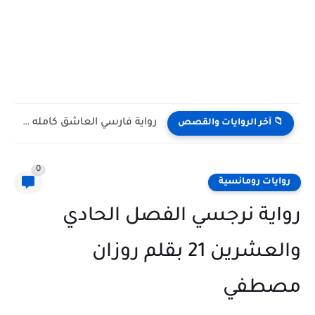
رواية فارسي العاشق كامله وحصريه بقلم بسمة البياتي
📁 آخر الروايات والقصص
0
روايات رومانسية
رواية نرجسي الفصل الحادي
والعشرين 21 بقلم روزان
مصطفي