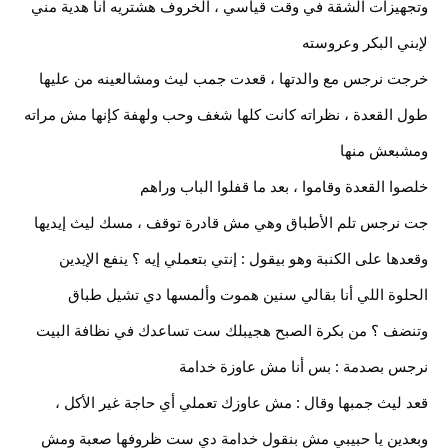
وتجهيزات الشقة في وقت قياسي ، الخروف هشتريه أنا هدية مني
لإبني البكر وعروسته
خرجت نرجس مع والدتها ، قعدت جمب ليث ومشالعينه من عليها
طول القعدة ، نظراته كانت كلها شغف وحب ولهفة كإنها مش مراته
ومشبعش منها
خلصوا القعدة وقاموا ، بعد ما قفلوا الباب وراهم
جت نرجس تلم الأطباق وهي مش قادرة توقف ، مسك ليث إيديها
وقعدها على الكنبة وهو بيقول : إنتي بتعملي إيه ؟ ينفع الإيدين
الحلوة اللي أنا بقالي سنين هموت وألمسها دي تشيل طباق
وتنضف ؟ من بكرة الصبح هجيبلك ست تساعدك في نظافة البيت
نرجس بصدمة : بس أنا مش عاوزة خدامة
قعد ليث جمبها وقال : مش عاوزك تعملي أي حاجة غير الأكل ،
وبعدين يا حبيبي مش بنقول خدامة دي ست ظروفها صعبة ومش