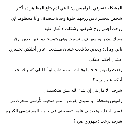
المشكلة ! تعرفي يا راميس إن البني أدم بتاع المظاهر دة أكتر
شخص بيخسر ناس روحهم حلوة وحياة سعيدة ، وأنا محظوظ لإن
روحك أجمل روح شوفتها وشكلك لا غُبار عليه
مسك إيديها وباسها ف إبتسمت وهي بتمسح دموعها بعدين برق
تاني وقال : وبعدين يلا نلعب عشان مستعجل عاوز أخليكي تخسري
عشان أحكم عليكي
رفعت راميس حاجبها وقالت : ممم طب لو أنا اللي كسبتك تحب
أحكم عليك بإيه ؟
شرف : لا ما إنتي إن شاء الله مش هتكسبيني
راميس بضحكة : يا سيدي إفرض ! ممم هتجيب كُرسي متحرك من
قسم الرعاية وتقعدني عليه وتفسحني في جنينة المستشفى الكبيرة
شرف برعب : بتهزري صح ؟