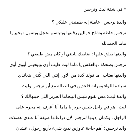
* في شقة ليث ونرجس
والدة نرجس : عاملة إيه طمنيني عليكي ؟
نرجس حاطة وشاح حوالين رقبتها وبتبتسم بخجل وبتقول : بخير يا
ماما الحمدلله
والدتها بقلق عليها : ضايقك يابنتي أو كان مش طبيعي ؟
نرجس بضحكة : بالعكس يا ماما ليث طيب أوي وبيحبني أووي أوي
والدتها بعتاب : ما قولنا كدة من الأول إنتي اللي كُنتي بتعاندي
سيادة اللواء ومراته قاعدين في الصالة مع أبو نرجس وليث
والدة ليث: مش تقوم تلبس البيجاما الحرير اللي جبتهالك ؟
ليث : هو في راجل يلبس حرير يا ماما أنا أعرف إنه محرم على
الراجل ، وكمان إديتها لنرجس لإن دراعاتها ضيقة أنا عندي عضلات
والد نرجس : أهم حاجة عاوزين نذبح شيء بأربع رجول ، عشان