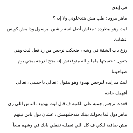
في إيدي
ماهر ببرود : طب مش هتدخلوني ولا إيه ؟
ليث وهو بيطرده : معلش أصل لسه راشين بيرسول ودا مش كويس
عشانك
رزع باب الشقة في وشه ، ضحكت نرجس من رد فعل ليث وهي
بتقول : حسبتها ماما والله متوقعتش إنه بجح لدرجة ييجي يوم
صباحيتنا
ليث مد إيده لنرجس بهدوء وهو بيقول : تعالي يا حبيبي ، تعالي
أفهمك حاجة
قعدت نرجس جمبه على الكنبه ف قال ليث بهدوء : الناس اللي زي
ماهر دول لما يجولك بيتك متدخليهمش ، عشان دول ناس نيتهم
مش صافية ليكي ف كل اللي تعمليه تقفلي بابك في وشهم منعاً