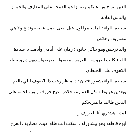
العين تنزاح من عليكم ونوزع لحم الذبيحة على المعارف والجيران
والناس الغلابة
سيادة اللواء : لما يجيبوا أول عيل نبقى نعمل عقيقة ونذبح ولا هي
مصاريف وخلاص
والد نرجس وهو بياكل جاتوه : زمان على أيامي وأيامك يا سيادة
اللواء كانت العروسة والعريس بيدبحوا وبيعوصوا إيديهم دم ويحطوا
الكفوف على الحيطان
سيادة اللواء بشعور غثيان : دا منظر رعب دا الكفوف اللي بالدم
وبعدين هيبوظ شكل العمارة ، خلاص ندبح خروف ونوزع لحمه على
الناس طالما دا هيريحكم
ليث : هشتري أنا الخروف و ..
أبوه قاطعه وهو بيشاورله : إسكت إنت طلع عينك مصاريف الفرح