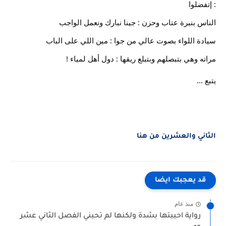
: إتفضلوا
الناس بنبرة عتاب وحزن : جينا نبارك ونعمل الواجب
سيادة اللواء بصوت عالي من جوا : مين اللي على الباب
مراته وهي بتبصلهم وبتبلع ريقها : دول أهل لمياء !
يتبع ...
الثاني والعشرين من هنا
قد يعجبك ايضا
منذ عام
رواية احببتها بشدة ولكنها لم تحبني الفصل الثاني عشر