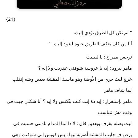
{21}
" ‏لم تكن كل الطرق تؤدي إليك،
‏أنا من كان يعكف الطريق عنوة ليعود إليك.. "
نرجس
بصراخ : يا لييييث
ماهر ببرود : إيه يا عروسة شوفتي عفريت ولا إيه ؟
خرج ليث جري من الأوضة وهو ماسك المقشة بعدين وشه إتقلب
لما شاف ماهر
ماهر بإستفزاز : إيه دة إنت كنت بتُكنس ولا إيه ؟ أنا شكلي جيت في
وقت مش مُناسب
ليث بصله بقرف وبعدين قال : لا دا لما المدام نادتني حسبت في
برص ف جايب المقشة أضربه بيها ، بس كويس إني شوفتك وهي