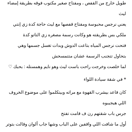
طويل خارج من القفص ، ومفتاح صغير مكتوب فوقه بطريقة إمضاء
ليث
يعني نرجس محبوسة ومفتاح قفصها مع ليث حاجة كدة زي إنتي
ملكي بس بطريقته هو وكانت رسمة مصغره زي التاتو كدة
فتحت نرجس المياه بتاعت الدوش وبدات تغسل جسمها وهي
بتحاول تتجنب الرسمة عشان متتمسحش
لما خلصت وخرجت راحت باست ليث وهو نايم وهمستله : بحبك ♡
* في شقة سيادة اللواء
كان قاعد بيشرب القهوة مع مراته وبيتكلموا على موضوع الخروف
اللي هيجيبوه
جرس باب شقتهم رن ف قامت تفتح
أول ما شافت اللي واقفين على الباب وشها جاب ألوان وقالت بتوتر