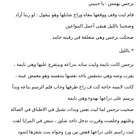
نرجس بهمس : يا حبيبي
قام ليث وقف ووقفها معاه وراح شايلها وهو بيقول : لو ربنا أراد
وصحينا بالليل هبقى أعمل المواعين
ضحكت نرجس وهي متعلقة في رقبته جامد
* بالليل
نرجس كانت نايمة وليث ساند بدراعه وبيتفرج عليها وهي نايمة ،
يقرب وشه وهي بتتنفس ياخد نفسها يتنفسه وهو مغمض عينه ،
كانت لابسه حاجة كت ف زاح طرفها وجاب قلم الرسم بتاعه وبدأ
يرسم على دراعها بهدوء وهي نايمة
صحيت نرجس لما ليث نعس وبدات تشيل في الاطباق في الصالة
وغلتهم وخلصت وقررت تدخل تاخد شاور ، بتبص في المرايا لقت
ليث راسم على دراعها قفص من ورد وجواه بنت شعرها إسود