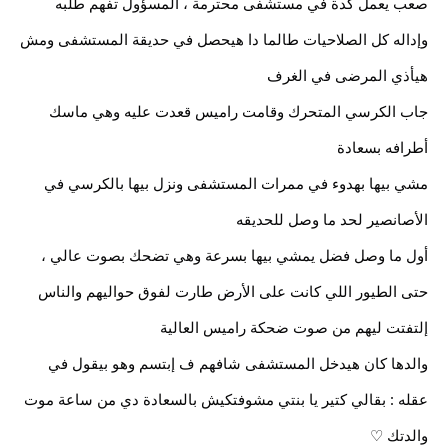
صعب يعمل كدة في مستشفى محترمة ، المسؤول تفهم طلبه
وإداله كل الصلاحيات طالما دا هيحصل في حديقة المستشفى ومش
هيأذي المرضى في الغرف
جاب الكرسي المتحرك وقامت راميس قعدت عليه وهي ماسك
أطرافه بسعادة
مشي بيها بهدوء في ممرات المستشفى ونزل بيها بالكرسي في
الأصانصير لحد ما وصل للحديقه
أول ما وصل فضل يمشي بيها بسرعة وهي تضحك بصوت عالي ،
حتى الطيور اللي كانت على الأرض طارت لفوق حواليهم والناس
إلتفتت ليهم من صوت ضحكة راميس العالية
والدها كان هيدخل المستشفى شافهم ف إبتسم وهو بيقول في
عقله : بقالي كتير يا بنتي مشوفتكيش بالسعادة دي من ساعة موت
والدتك ♡