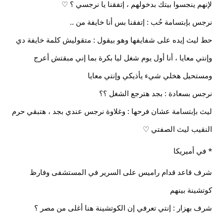
لإنهم ينجسوا بيتك بدخولهم ، إتفقنا يا نرجسي ؟ ♡
نرجس بإبتسامة حُب : إتفقنا بس أنا خايفة من ..
حط ليث إيده على شفايفها وهو بيقول : متقوليش كلمة خايفة دي
وإنتي معايا ، أنا أول يوم شغل ليا بكرة بما إني مبقتش أعرج
ومستحيل هخلي شيء يأذيكي وإنتي معايا
نرجس بسعادة : بجد هترجع الشغل ؟؟
ليث بإبتسامة عشان فرحها : وغلاوة نرجس عندي بجد ، هتبقي حرم
النقيب ليث الصفتي ♡
* في أميريكا
شرف قاعد قدام راميس على السرير في المستشفى وفارظ
كوتشينة بينهم
شرف بهزار : إنتي تعرفي إن الكوتشينة هنا أغلى من مصر ؟