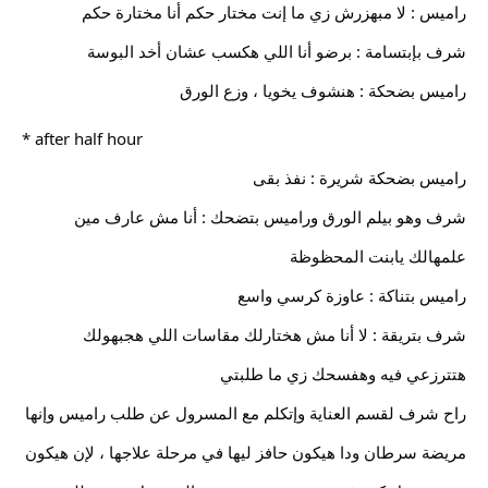
راميس : لا مبهزرش زي ما إنت مختار حكم أنا مختارة حكم
شرف بإبتسامة : برضو أنا اللي هكسب عشان أخد البوسة
راميس بضحكة : هنشوف يخويا ، وزع الورق
* after half hour
راميس بضحكة شريرة : نفذ بقى
شرف وهو بيلم الورق وراميس بتضحك : أنا مش عارف مين
علمهالك يابنت المحظوظة
راميس بتناكة : عاوزة كرسي واسع
شرف بتريقة : لا أنا مش هختارلك مقاسات اللي هجبهولك
هتترزعي فيه وهفسحك زي ما طلبتي
راح شرف لقسم العناية وإتكلم مع المسرول عن طلب راميس وإنها
مريضة سرطان ودا هيكون حافز ليها في مرحلة علاجها ، لإن هيكون