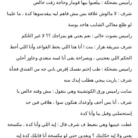
راميس بضحكة : بيلعبوا بيها قومار وحاجة زفت خالص
شرف : لا مالوش علاقة بس مش فاهم ليه بيقدسوها كدة ، ما علينا
لو طلع معاكي الشايب هاخد بوسة
راميس بصوت عالي : نعم يعني هو بمزاجك ؟؟ لا غير الحُكم
شرف بتبريقة هزار : بنت ! أنا هنا اللي بحط القواعد وأنا اللي أحط
الحكم اللي يعجبني ، وبصراحة بقى أنا لسه متغدي وعاوز أحلي
راميس بضحكة : طب إحتم نفسك إفرض بابي جه من الفندق فجأة
شرف : ياريت ييجي هطلب إيدك منه
سابت راميس ورق الكوتشينة وهي بتقول : مش وقته خالص يا
شرف ، أنا بس أخف وأوعدك هنكون سوا ، هلاقي فين حد
إستحملني وقبل بيا وأنا كدة
غطت عينيها وهي بتعيط ف شرف قال : إيه اللي وأنا كدة ، مكسحة
يعني ولا إيه حكايتك ؟ وبعدين حتى لو مكسحة أنا قابلك كدة إيه