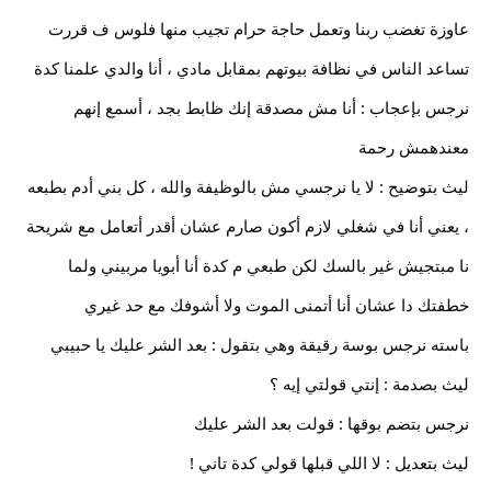
عاوزة تغضب ربنا وتعمل حاجة حرام تجيب منها فلوس ف قررت
تساعد الناس في نظافة بيوتهم بمقابل مادي ، أنا والدي علمنا كدة
نرجس بإعجاب : أنا مش مصدقة إنك ظابط بجد ، أسمع إنهم
معندهمش رحمة
ليث بتوضيح : لا يا نرجسي مش بالوظيفة والله ، كل بني أدم بطبعه
، يعني أنا في شغلي لازم أكون صارم عشان أقدر أتعامل مع شريحة
نا مبتجيش غير بالسك لكن طبعي م كدة أنا أبويا مربيني ولما
خطفتك دا عشان أنا أتمنى الموت ولا أشوفك مع حد غيري
باسته نرجس بوسة رقيقة وهي بتقول : بعد الشر عليك يا حبيبي
ليث بصدمة : إنتي قولتي إيه ؟
نرجس بتضم بوقها : قولت بعد الشر عليك
ليث بتعديل : لا اللي قبلها قولي كدة تاني !