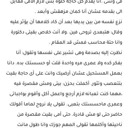
فى وشى .أنا يقدم كل حاجة حلوة بس لازم الاقى مقابل
الى بقدمه عشان أنا كمان مزهقش وأبعد .
نزع نفسه من بين يديها بعد أن كاد كلامها أن يؤثر عليه
وقال: هتبعدى تروحى فين .ولا أنت خلاص بقيتى دكتورة
وانا حتة محاسب فمش قد المقام .
نظرت إليه بصدمة وهى تشير على نفسها وتقول: أنا
بفكر كده ولا عمرى مره واحدة قلت أو حسستك بده. دانا
بعمل المستحيل عشان أرضيك وانت على أى حاجة بقيت
بتتعصب وتثور. أكملت بحزن: بيتى ومش مقصرة فيه
،مهما كنت تعبانه لازم أرجع واعمل أكل وأقوم بواجباتى
وعمرى ماحسستك بتعبى. تقولى يلا نروح لماما أقولك
حاضر حتى لو مش قادرة. حتى أمى بقيت مقصرة من
ناحيتها وأكلمها تقولى المهم جوزك وانا طول مانت