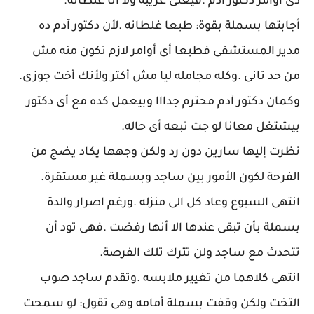
دى أوامر دكتور آدم .فيعنى غريبه ولا أنا غلطانة.
أجابتها بسملة بقوة: طبعا غلطانه .لأن دكتور آدم ده
مدير المستشفى فطبعا أى أوامر لازم تكون منه مش
من حد تانى .وكله مجامله ليا مش أكتر ولأنك أخت جوزى.
وكمان دكتور آدم محترم جدااا وبيعمل كده مع أى دكتور
بيشتغل معانا لو جت تبعه أى حاله.
نظرت إليها سارين دون رد ولكن وجهها يكاد يضج من
الفرحة لكون الأمور بين ساجد وبسملة غير مستقرة.
انتهى السبوع وعاد كل الى منزله .ورغم اصرار والدة
بسملة بأن تبقى عندها الا أنها رفضت .فهى تود أن
تتحدث مع ساجد ولن تترك تلك الفرصة.
انتهى كلاهما من تغيير ملابسه .وتقدم ساجد صوب
التخت ولكن وقفت بسملة أمامه وهى تقول: لو سمحت