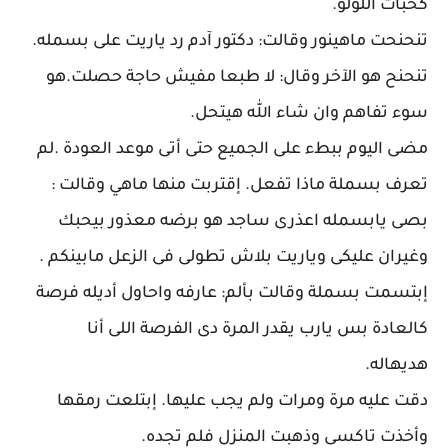
كحبات اللؤلؤ.
تنحنحت ماهينور وقالت: دكتور آدم رد ياريت على بسمله.
تنحنح هو الآخر وقال: لا طبعا مفيش حاجة حصلت.هو
سوء تفاهم وان شاء الله هيتحل.
مضى اليوم ببطء على الجميع حتى أتى موعد العودة .لم
تعرف بسملة ماذا تفعل. إقتربت منها ماهي وقالت :
بصى يابسمله اعذرى ساجد هو برضه معذور بيحبك
وغيران عليكى وياريت بلاش تطولى فى الزعل مابينكم .
إبتسمت بسملة وقالت بألم: عارفه واحاول أديله فرصة
كالعادة بس يارب يقدر المرة دى الفرصة اللى أنا
هديهاله.
دقت عليه مرة ومرات ولم يجب عليها. إبتلعت رمقها
وأخذت تاكسى وذهبت المنزل فلم تجده.