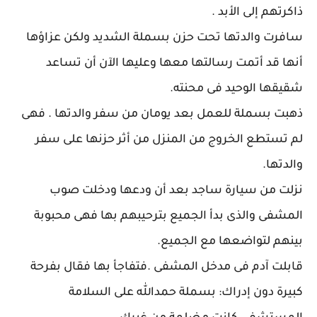
ذاكرتهم إلى الأبد .
سافرت والدتها تحت حزن بسملة الشديد ولكن عزاؤها
أنها قد أتمت رسالتها معها وعليها الآن أن تساعد
شقيقها الوحيد فى محنته.
ذهبت بسملة للعمل بعد يومان من سفر والدتها . فهى
لم تستطع الخروج من المنزل من أثر حزنها على سفر
والدتها.
نزلت من سيارة ساجد بعد أن ودعها ودخلت صوب
المشفى والذى بدأ الجميع بترحيبهم بها فهى محبوبة
بينهم لتواضعها مع الجميع.
قابلت آدم فى مدخل المشفى .فتفاجأ بها فقال بفرحة
كبيرة دون إدراك: بسملة حمدالله على السلامة