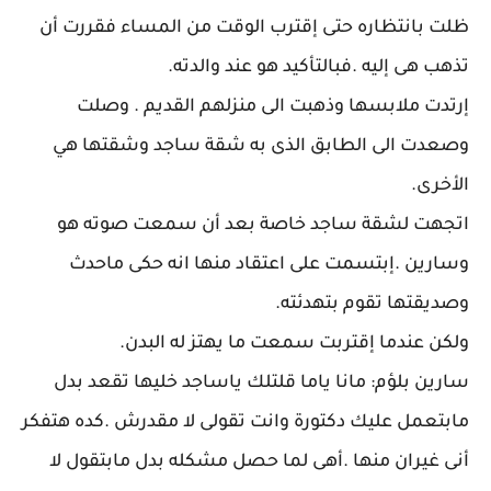
ظلت بانتظاره حتى إقترب الوقت من المساء فقررت أن
تذهب هى إليه .فبالتأكيد هو عند والدته.
إرتدت ملابسها وذهبت الى منزلهم القديم . وصلت
وصعدت الى الطابق الذى به شقة ساجد وشقتها هي
الأخرى.
اتجهت لشقة ساجد خاصة بعد أن سمعت صوته هو
وسارين .إبتسمت على اعتقاد منها انه حكى ماحدث
وصديقتها تقوم بتهدئته.
ولكن عندما إقتربت سمعت ما يهتز له البدن.
سارين بلؤم: مانا ياما قلتلك ياساجد خليها تقعد بدل
مابتعمل عليك دكتورة وانت تقولى لا مقدرش .كده هتفكر
أنى غيران منها .أهى لما حصل مشكله بدل مابتقول لا