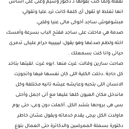
تقفله.ولما كنت بقولها د دكتور وسيم وغنى على أساس
انها تغلط او تقول أى كلمة كانت ترد عليا وتقولي:
مبشوفوش ساجد أخوكى مالى عنيا وقلبي.
صدمة هي ماحلت على ساجد ففتح الباب بسرعة وأمسك
اخته ولطم صدغها وهو يقول: ليييييه حرام عليكى تدمرى
حياتى وانا كنت بسمعلك .
صاحت سارين وقالت: غرت منها .ايوه غرت .لقيتها بتاخد
كل حاجة .دخلت الكلية اللى كان نفسها فيها واتجوزت
الانسان اللى بتحبه وعايشه عيشه تانيه مختلفة وكل
ماندخل مكان العيون كلها عليها مع أنى اجمل وأحلى
بس هى بروحها بتشد الكل .أكملت دون وعى: حتى يوم
ماولدت الكل بيجى يقدم خدماته ويقول عشان خاطر
دكتورة بسملة الممرضين والدكاترة حتى العمال بتوع