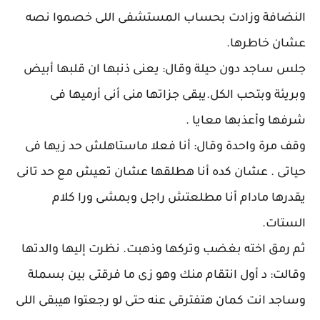
النضافة وزادت بحساب المستشفى اللى خصموا نصه
عشان خاطرها.
جلس ساجد دون حيلة وقال: يعنى ذنبها ان قلبها أبيض
وبريئة وبتحب الكل.يبقى جزاتها منى أنى أرميها فى
شرفها وأعذبها معايا .
وقف مرة واحدة وقال: أنا فعلا ماستاهلش حد زيها فى
حياتى . عشان كده أنا هطلقها عشان تعيش مع حد تانى
يقدرها مادام أنا مطلعتش راجل وبمشى ورا كلام
الستات.
ثم رمق اخته بغضب وتركها وذهبت. نظرت إليها والدتها
وقالت: د أول انتقام منك وهو زى ما فرقتى بين بسملة
وساجد انت كمان هتفترقى عنه حتى لو رجعتوا هيبقى اللى