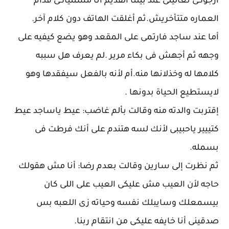
أرجوكى تعاليلى عند بيتنا القديم أنا مستنياكى قدام
العماره متتأخريش.ثم أغلقت الهاتف دون كلام آخر.
أما عند ساجد فارتمى على المقعد وهو يضع كيفيه على
وجهه ثم أجهش فى بكاء مرير .لم يعرف هل سببه
كلامها له وخذلانها منه.أم لأنه بالفعل سيفقدها وهو
لايستطيع الحياة بدونها .
إقتربت والدته منه وقالت بألم غاضب: عيط ياساجد عيط
كتييير ياحبيبى لأنك لسه هتندم على أنك فرطت فى
بسمله.
ثم نظرت إلى سارين وقالت بعدم رضا: أنا مش هقولك
حاجه لأن العيب مش عليكى العيب على اللى كان
بيسمعلك وسايبلك نفسه وحياته زى اللعبه بس
صدقينى أنا خايفه عليكى من انتقام ربنا.