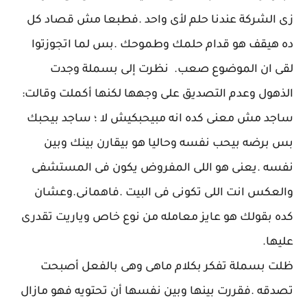
زى الشركة عندنا حلم لأى واحد .فطبعا مش قصاد كل
ده هيقف هو قدام حلمك وطموحك .بس لما اتجوزتوا
لقى ان الموضوع صعب. نظرت إلى بسملة وجدت
الذهول وعدم التصديق على وجهها لكنها أكملت وقالت:
ساجد مش معنى كده انه مبيحبكيش لا ؛ ساجد بيحبك
بس برضه بيحب نفسه وحاليا هو بيقارن بينك وبين
نفسه .يعنى هو اللى المفروض يكون فى المستشفى
والعكس انت اللى تكونى فى البيت .فاهمانى.وعشان
كده بقولك هو عايز معامله من نوع خاص وياريت تقدرى
عليها.
ظلت بسملة تفكر بكلام ماهى وهى بالفعل أصبحت
تصدقه .فقررت بينها وبين نفسها أن تحتويه فهو مازال