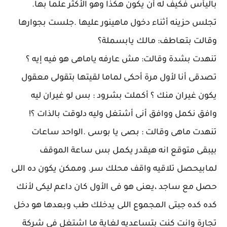
باليأس فكيف له أن يكون هكذا وهو الأكثر علما بها.
تجلس حزينه أثناء دخول ماهينور عليها .جلست بجوارها
وقالت بتعاطف: مالك يابسملة؟
تنهدت بشدة وقالت: مش عارفه ياماهى هو فيه إيه ؟
تصدقى أنا لأول مرة أحكى لماما لقيتها بتقولى معقول
يكون غيران منك ؟ أكملت بشرود : بس لو غيران ليه
وافق نكمل ووافق أنى أشتغل وليه دلوقت بالذات ؟!
تنهدت ماهى وقالت : بصى يا بوسى .الواحد ساعات
بيبقى متوقع انه هيقدر يكمل بس ساعة الموقف
لمابيحصل تلاقيه واقف محلك سر. وممكن يكون ده اللى
حصل مع ساجد ،يعنى هو فى الأول كان داعم ليكى لأنك
كده كده جبتى المجموع اللى يدخلك طب وبعدها هو دخل
تجارة وانت كنت بتساعديه لغاية ما اشتغل فى شركة