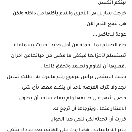
بينكم اتكسر.
خرجت سارين هى الأخرى والندم يأكلها من داخله ولكن
هل ينفع الندم الآن.
عودة للحاضر....
جاء الصباح بما يحمله من أمل جديد . قررت بسملة الا
تستسلم لأحزانها فيكفى ما مضى من حياتهامن أحزان
.فعليها أن تقاوم وتصمد وتحقق ذاتها .
دخلت المشفى برأس مرفوع رغم مامرت به . ظلت تعمل
بجد ولا تترك الفرصه لأحد أن يتكلم معها بأى شئ .
مضى شهر على طلاقها ولم ينفك ساجد أن يحاول
الاعتذار منها . ويترجاها أن ترجع له.
قررت أن تحدثه لكى تنهى هذا الحوار:
عايز ايه ياساجد . هكذا ردت على الهاتف بعد عدد لا ينتهى