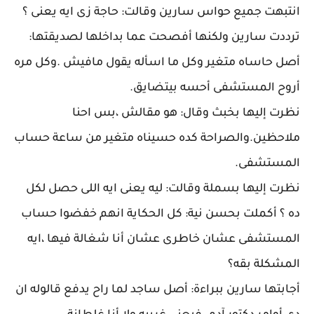
انتبهت جميع حواس سارين وقالت: حاجة زى ايه يعنى ؟
ترددت سارين ولكنها أفصحت عما بداخلها لصديقتها:
أصل حاساه متغير وكل ما اسأله يقول مافيش .وكل مره
أروح المستشفى أحسه بيتضايق.
نظرت إليها بخبث وقال: هو مقالش ،بس احنا
ملاحظين.والصراحة كده حسيناه متغير من ساعة حساب
المستشفى.
نظرت إليها بسملة وقالت: ليه يعنى ايه اللى حصل لكل
ده ؟ أكملت بحسن نية: كل الحكاية انهم خفضوا حساب
المستشفى عشان خاطرى عشان أنا شغالة فيها ،ايه
المشكلة بقه؟
أجابتها سارين ببراءة: أصل ساجد لما راح يدفع قالوله ان