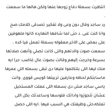
انتظرت بسملة دفاع زوجها عنها ولكن هالها ما سمعت
.
رد ساجد وقال دون وعى ولا تفكير: تصدقى كلامك صح
وانا كنت غبى .د حتى لما شافها النهارده كانوا ملهوفين
على بعض على الآخر.معقوله بسملة تعمل فيا كده .
سمعت صوت والدتهم والتى كانت تصلي وأنهت صلاتها
بسرعة وخرجت إليهم وقالت بصوت عال غاضب: جرا ايه
منك ليها.اللى بتتكلموا عليها دى تبقى بسمله اللي عمرها
ماسابتكم لحظه وعارفين تربيتها كويس قووى .وانت
ياسي ساجد مش دى بسمله اللى عملت المستحيل
عشان تتجوزوا واداتك فلوسها وساعدتك بكل اللى
تملكه،حتى وظيفتك هي السبب فيها .ايه اللى حصل