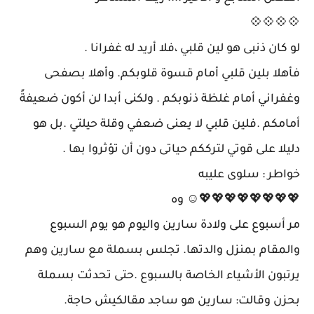
💠💠💠💠
لو كان ذنبى هو لين قلبي ،فلا أريد له غفرانا .
فأهلا بلين قلبي أمام قسوة قلوبكم. وأهلا بصفحى
وغفراني أمام غلظة ذنوبكم . ولكنى أبدا لن أكون ضعيفةً
أمامكم .فلين قلبي لا يعنى ضعفي وقلة حيلتي .بل هو
دليلا على قوتي لترككم حياتى دون أن تؤثروا بها .
خواطر : سلوى عليبه
💖💖💖💖💖💖💖💖☺️ وه
مر أسبوع على ولادة سارين واليوم هو يوم السبوع
والمقام بمنزل والدتها. تجلس بسملة مع سارين وهم
يرتبون الأشياء الخاصة بالسبوع .حتى تحدثت بسملة
بحزن وقالت: سارين هو ساجد مقالكيش حاجة.