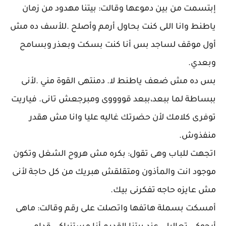
إبتسمت من بين دموعها وقالت: بيتنا مهدود من زمان
ياطنط وانا اللى كنت بحاول أرمم وأصلح .للأسف ده مش
أول موقف لساجد بس أنا كنت بسكت وبعذر وبسامح
وبعدي.
بس ده مش ضعف ياطنط لا. دمنتهى القوة مني .لأنى
ببساطة لما ببعد،ببعد قووووى ومبرجعش تانى. فياريت
توفرى كلامك لأن حضرتك غاليه عليا وانا مش هقدر
منفذوش.
اتجهت للباب وهى تقول: بكره مش هروح الشغل وتكون
موجود انت والمأذون ومتقلقش هبريك من كل حاجة لأنى
مش عايزه حاجه تفكرنى بيك.
أمسكت بسملة هاتفها واتصلت على رقم وقالت: ماهى