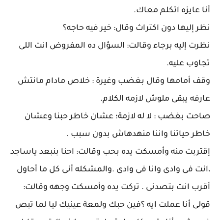
أنا عايزه اتكلم معاك.
نظر إليها دون اكتراث وقال: خير فيه حاجه؟
نظرت إليه برجاء وقالت: السؤال ده المفروض انت اللى
تجاوب عليه.
وقف أمامها وقال بغضب وغيرة : خلاص مادام مانتش
عارفه يبقى ملوش لازمه الكلام.
صاحت بغضب : لا له لازمة؛ عشان خاطر حبنا وعشان
خاطر حياتنا واننا منهدهاش بدون سبب .
إقتربت منه وأمسكت يده بحب وقالت: احنا بنبعد ياساجد
،انت فى وادى وانا فى وادى .والمشكله أنى كل ما أحاول
أقرب انت بتصدنى . تركت يده وأمسكت وجهه وقالت:
قولى أنا عملت ايه ؟فين حبك ولمعة عينيك ليا لما تبص