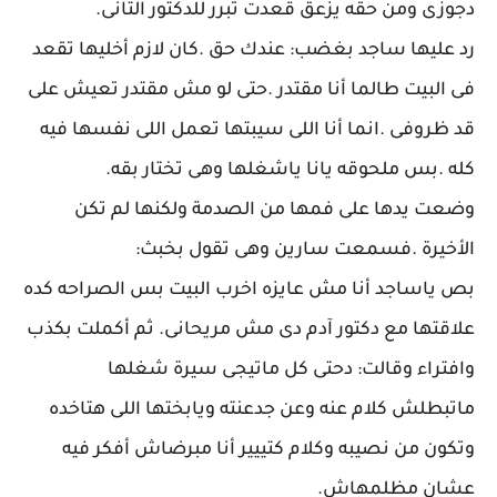
دجوزى ومن حقه يزعق قعدت تبرر للدكتور التانى.
رد عليها ساجد بغضب: عندك حق .كان لازم أخليها تقعد
فى البيت طالما أنا مقتدر .حتى لو مش مقتدر تعيش على
قد ظروفى .انما أنا اللى سيبتها تعمل اللى نفسها فيه
كله .بس ملحوقه يانا ياشغلها وهى تختار بقه.
وضعت يدها على فمها من الصدمة ولكنها لم تكن
الأخيرة .فسمعت سارين وهى تقول بخبث:
بص ياساجد أنا مش عايزه اخرب البيت بس الصراحه كده
علاقتها مع دكتور آدم دى مش مريحانى. ثم أكملت بكذب
وافتراء وقالت: دحتى كل ماتيجى سيرة شغلها
ماتبطلش كلام عنه وعن جدعنته ويابختها اللى هتاخده
وتكون من نصيبه وكلام كتييير أنا مبرضاش أفكر فيه
عشان مظلمهاش.