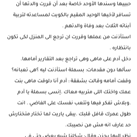
حبييها وسندها الأوحد خاصة بعد أن قررت والدتها أن
تسافر لأخيها الوحيد المقيم بالكويت لمساعدته لتربية
أبنائه الثلاث بعد وفاة والدتهم .
استأذنت من عملها وقررت ان ترجع الى المنزل لكى تكون
بانتظاره .
دخل آدم على ماهى وهى تراجع بعد التقارير أمامها.
سألها دون مقدمات: بسملة استأذنت ليه ؟هى تعبانه؟
وقفت أمامه وقالت بشفقة : آدم أنا دلوقت ماهى بنت
عمك واختك اللى متربيه معاك .إنسى بسملة يا آدم
.وبلاش تفكر فيها وتتعب نفسك على الفاضي . انت
طول عمرك قافل قلبك .يبقى ياريت لما تختار متختارش
حد عارف انه مش من نصيبك.
نظر إليها بحزن وقال: شكلنا شبه بعض حتى فى