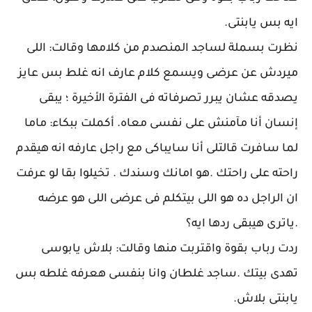
ايه بس يابنتى.
نظرت بسملة لساجد المنصدم من كلامها وقالت: اللى
ميردش عن عرضى ويسمع كلام عارف انه غلط بس عايز
يصدقه عشان يبرر تصرفاته فى الفترة الأخيرة ؛ يبقى
إنسان أنا مآمنش على نفسى معاه. أكملت ببكاء: ماما
لما سافرت قالتلى أنا سايباكى مع راجل عارفه انه هيقدم
راحته على راحتك .هو امانك وسندك . تخيلوا بقا لو عرفت
ان الراجل ده هو اللى بيتكلم فى عرضى اللى هو عرضه
.ياترى هيبقى ردها ايه؟
ردت رباب بقوة واقتربت منها وقالت: بلاش يابوسى
تهدى بيتك .ساجد غلطان وانا بنفسى هعرفه غلطه بس
يابنتى بلاش.