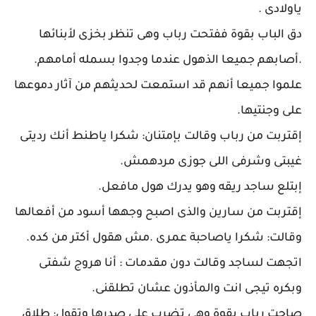
ياولادى .
دق الباب بقوة ففتحت رباب وهى تنظر بخزى لأبنائها
.أصابهم جميعا الذهول عندما وجدوا بسمله أمامهم.
علموا جميعا أنهم قد استمعت لحديثهم من آثار دموعها
على وجنتيها.
إقتربت من رباب وقالت بإمتنان: شكرا ياطنط أنك رديتى
غيبتى وشرفى اللى جوزى مردهمش.
إبتلع ساجد ريقه وهو يدرك هول مافعل.
إقتربت من سارين والذى اصبح وجهها أسود من أفعالها
وقالت: شكرا ياصاحبة عمرى .مش هقول أكتر من كده.
اتجهت لساجد وقالت دون مقدمات : أنا هروج شفتى
وبكره تيجى انت والمأذون عشان تطلقنى.
صاحت رباب بقوة وهى تضرب على صدرها وتقول: طلاق