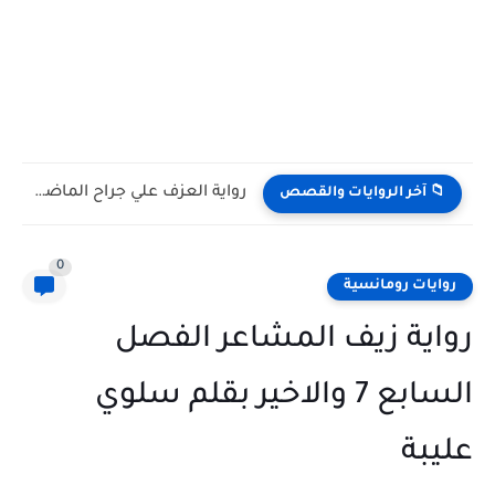
رواية العزف علي جراح الماضي كامله وحصريه بقلم فردوس عبداللطيف
📁 آخر الروايات والقصص
0
روايات رومانسية
رواية زيف المشاعر الفصل
السابع 7 والاخير بقلم سلوي
عليبة