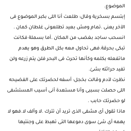
الموضوع.
إبتسم بسخرية وقال: طلعت أنا اللى بكبر الموضوع فى
الآخر يعنى .تمام ومش بعيد تطلعونى غلطان كمان .
انسحب ساجد بغضب من المكان .أما بسملة فكانت
تبكى بحرقة.فهى تحاول معه بكل الطرق وهو يهدم
ماتفعله بكلمه وكأنها تحرث فى البحر فلن يتم زرعه ولن
تفيد حراثته بشئ.
نظرت لآدم وقالت بخجل: أسفه لحضرتك على الفضيحه
اللى حصلت بسببى وأنا مستعدة أنى أسيب المستشفى
لو حضرتك حابب .
ماذا تقول أى مشفى الذى تريد أن تترك .لا وألف لا.فهو لا
يهمه أى شئ سوى دموعها التى تهبط على وجنتيها