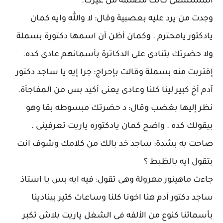
المستشفى كانت مضلمة من غيرك.
وجدت من يرد عليه بعصبية وقال: لا والله وايه كمان
يادكتور يامحترم . وكمان أظن أن اسمها دكتورة بسملة
ولا حضرتك بتنادى على الدكاترة بأسمائهم عادى كده.
إقتربت منه بسملة وقالت بإحراج: جرا إيه يا ساجد دكتور
آدم أخ كبير لينا كلنا وعادى يعنى أكيد بس من المفاجأة.
نظر إليها بغضب وقال: د حضرتك مبسوطه بقا وهو
بيقولك كده . واضح كمان يادكتوره ياريت تعرفينى .
صاحت به بشدة: ساجد خد بالك من كلامك وشوف انت
بتقول ايه بالظبط ؟
جاءت ماهينور مهرولة وهى تقول: فيه ايه بس يا استاذ
ساجد دكتور آدم هنا اخونا كلنا وساعات كتير بينادينا
بأسمائنا كنوع من الألفه فى الشغل ياريت بلاش تكبر