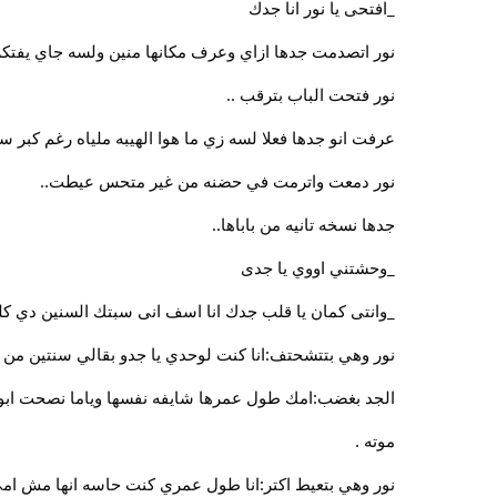
_افتحى يا نور انا جدك
نور اتصدمت جدها ازاي وعرف مكانها منين ولسه جاي يفتكره
نور فتحت الباب بترقب ..
عرفت انو جدها فعلا لسه زي ما هوا الهيبه ملياه رغم كبر سن
نور دمعت واترمت في حضنه من غير متحس عيطت..
جدها نسخه تانيه من باباها..
_وحشتني اووي يا جدى
_وانتى كمان يا قلب جدك انا اسف انى سبتك السنين دي كل
نور وهي بتتشحتف:انا كنت لوحدي يا جدو بقالي سنتين من م
الجد بغضب:امك طول عمرها شايفه نفسها وياما نصحت ابو
موته .
نور وهي بتعيط اكتر:انا طول عمري كنت حاسه انها مش امى ا