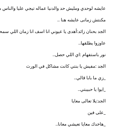
عايشه لوحدي ومليش حد والدنيا عماله تيجي عليا والناس مش
مكنتش زمانى عايشه هنا ..
الجد بحنان زائد:أهدى يا عيوني انا اسف انا زمان اللي سم
عاوزوا يطلقها..
نور باستفهام :اي اللي حصل..
الجد :مفيش يا بنتي كانت مشاكل في الورث
_زي ما بابا قالي..
_ايوا يا حبيبتي..
الجد:يلا تعالى معايا
_على فين
_هاخدك معايا تعيشي معانا..