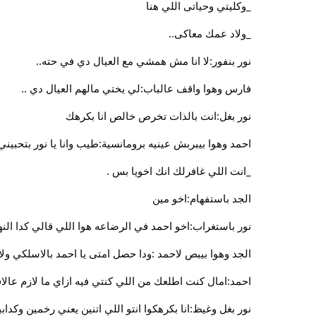
_وكليتي وحياتى اللي هنا
_ولاد عمك معاكى..
نور بنفور:لا انا مش همشي مع العيال دي في حته..
فارس وهوا واقف عالباب:لي يختي مالهم العيال دي ..
نور بغل:انت بالذات تخرص خالص انا بكرهك
احمد وهوا بيبربش عينيه برومانسية:طيب وانا يا نور بتحبيني
_انت اللي غافرلك انك اخويا بس .
الجد باستفهام:اخو مين
نور باستغراب:اخو احمد في الرضاعه هوا اللي قالي كدا النها
الجد وهوا بيبص لاحمد :ودا حصل امتى يا احمد بالاسلكي ولا 
احمد:امال كنت اطلعك من اللي كنتي فيه ازاي ما لازم عالا
نور بغل وغيظ:انا بكرهكوا انتو اللي اتنين يعني رخمين وكدابي