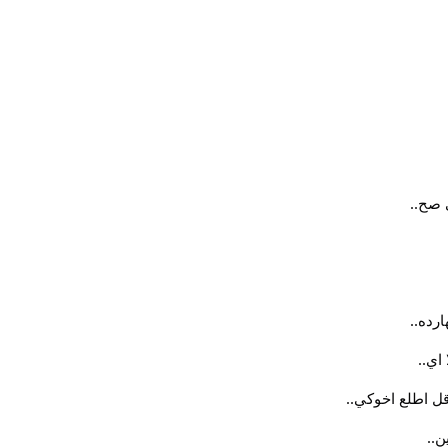
 صح..
رده..
اي..
قل اطلع اخوكي..
ن..