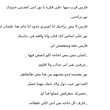
فارس قرب منها :على فكره يا نور انتى اتعديتي حدودك
نور:براحتى.
فارس:لا مش براحتك انا لصبري حدود انا جاى هنا علشان 
نور:على اساس انك فتان وانا واقعه في دباديبك
فارس بثقه:ومتقعيش لي
_اصلي مش ببص لحاجه كلو باصص فيها ..
_عرفتي بقى انى جذاب ولا اقاوم
نور بعصبيه:جدو مشيهم من هنا مش طايقاهم
الجد:نور عيب دول ولاد عمك مهما حصل
_حصرتك متعرفش عملوا فيا اي
_عارف كل حاجه بس انتى اللي غلطانه..