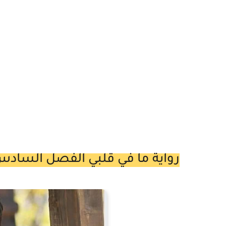
رواية ما في قلبي الفصل السادس 6 بقلم يارا عبدالسل