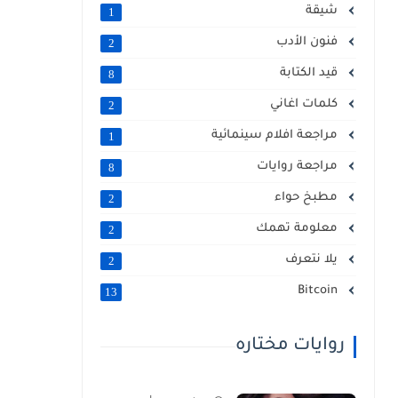
شيقة
1
فنون الأدب
2
قيد الكتابة
8
كلمات اغاني
2
مراجعة افلام سينمائية
1
مراجعة روايات
8
مطبخ حواء
2
معلومة تهمك
2
يلا نتعرف
2
Bitcoin
13
روايات مختاره