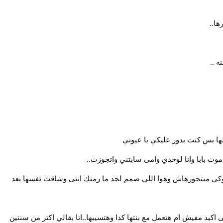
ا..
ه ..
ها بس كنت بدور عليكي يا عيوني
وت بابا وانا لوحدي وامى سابتني واتجوزت..
كي ميتجوزهاش وهوا اللي صمم لحد ما رمتك انتى وشافت نفسها بعد
كيد مفيش ام هتعمل مع بنتها كدا وهتسيبها..انا بقالي اكتر من سنتين