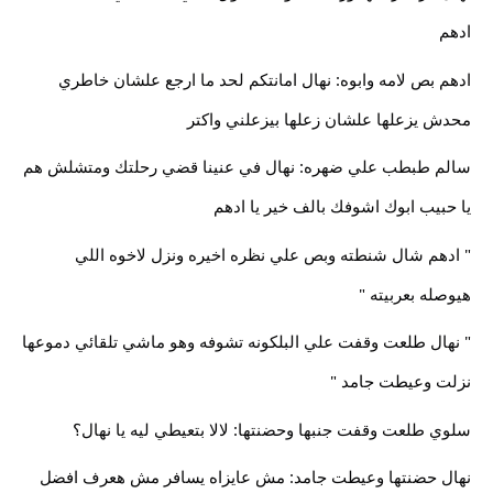
ادهم
ادهم بص لامه وابوه: نهال امانتكم لحد ما ارجع علشان خاطري
محدش يزعلها علشان زعلها بيزعلني واكتر
سالم طبطب علي ضهره: نهال في عنينا قضي رحلتك ومتشلش هم
يا حبيب ابوك اشوفك بالف خير يا ادهم
" ادهم شال شنطته وبص علي نظره اخيره ونزل لاخوه اللي
هيوصله بعربيته "
" نهال طلعت وقفت علي البلكونه تشوفه وهو ماشي تلقائي دموعها
نزلت وعيطت جامد "
سلوي طلعت وقفت جنبها وحضنتها: لالا بتعيطي ليه يا نهال؟
نهال حضنتها وعيطت جامد: مش عايزاه يسافر مش هعرف افضل