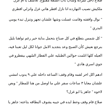
صلاح دخل لمراته وساب باب الشقه مفتوح: للأسف يا ام غزل
ملكيش نصيب النهارده انا نازل افطر هاتي غزل وانزلي افطري
" نوال وافقته وقامت غسلت وشها علشان تجهز وتنزل تبدء يومي
البدري "
" كل شمس بتطلع في كل صباح بتحمل بداية خير رغم تواهنا بليل
بنرجع نعيش كأن الصبح وعد بتجديد الامل جوانا لكل ليل تعبنا فيه،
العيله كلها اتلمت حوالين الطبليه علي الفطار الشَهي بيفطرو في
جوي اسري هادي "
ادهم اكل اخر لقمه وقام وقف: الساعه داخله علي ٩ يدوب امشي
علشان معايا ٣ ساعات سفر علي ما اوصل من هنا للمطار " وبص
لاخوه " جاهز يا ابو غزل؟
صلاح قام وقف وحط ايده قي جيبه يشوف البطاقه بتاعته: جاهز يا