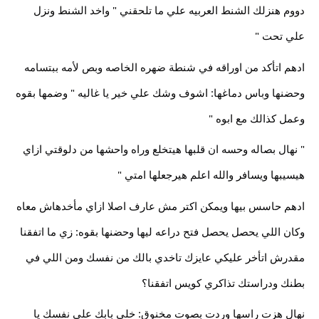
دووم هنزلك الشنط العربيه علي ما تلحقني " واخد الشنط ونزل
علي تحت "
ادهم اتأكد من اوراقه في شنطة ضهره الخاصه وبص لأمه ببتسامه
وحضنها وباس دماغها: اشوف وشك علي خير يا غاليه " وضمها بقوه
وعمل كذالك مع ابوه "
" نهال بصاله وحسه ان قلبها هيتخلع وراه واحشها من دلوقتي ازاي
هيسيبها ويسافر والله اعلم هيرجعلها امتي "
ادهم حاسس بيها ويمكن اكتر مش عارف اصلا ازاي مأخدهاش معاه
وكان اللي يحصل يحصل فتح دراعه ليها وحضنها بقوه: زي ما اتفقنا
مقدرش اتأخر عليكي عايزك تاخدي بالك من نفسك ومن اللي في
بطنك ودراستك تذاكري كويس اتفقنا؟
نهال هزت راسها وردت بصوت مخنوق: خلي بابك علي نفسك يا