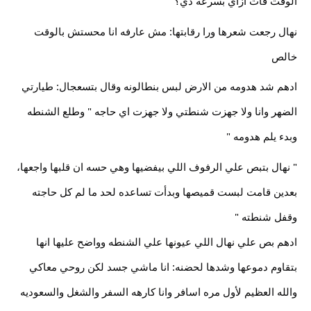
الوقت فات ازاي بسرعه دي؟
نهال رجعت شعرها ورا رقابتها: مش عارفه انا محستش بالوقت
خالص
ادهم شد هدومه من الارض لبس بنطالونه وقال بتسعجال: طيارتي
الضهر وانا ولا جهزت شنطتي ولا جهزت اي حاجه " وطلع الشنطه
وبدء يلم هدومه "
" نهال بتبص علي الرفوف اللي بيفضيها وهي حسه ان قلبها واجعها،
بعدين قامت لبست قميصها وبدأت تساعده لحد ما لم كل حاجته
وقفل شنطته "
ادهم بص علي نهال اللي عيونها علي الشنطه وواضح عليها انها
بتقاوم دموعها وشدها لحضنه: انا ماشي جسد لكن روحي معاكي
والله العظيم لأول مره اسافر وانا كارهه السفر والشغل والسعوديه