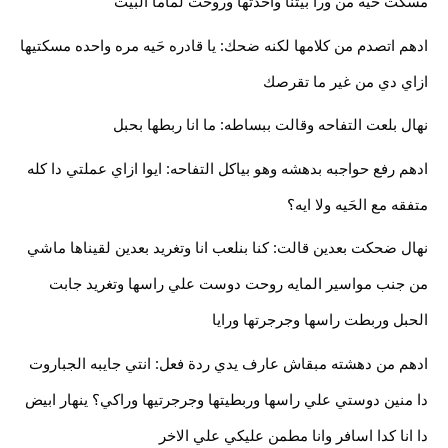
مسكت حَيه من ورا بيتنا واخدتها وروحت لماما البيت
ادهم اتصدم من كلامها لكنه ضحك: يا قادره حَيه مره واحده مسكتيها
ازاي دي من غير ما تقرصك
نهال بلعت التفاحه وقالت ببساطه: ما انا ربطها بحبل
ادهم رفع حواجبه بدهشه وهو بياكل التفاحه: ايوا ازاي عملتي دا كله
متفقه مع الحَيه ولا ايه؟
نهال ضحكت بعدين قالت: كنا بنلعب انا وتغريد بعدين لقيناها ماشي
من جنب مواسير المايه روحت دوست علي راسها وتغريد جابت
الحبل وربطت راسها وجرجرتها ورايا
ادهم من دهشته مبقاش عارف يدي ردة فعل: انتي جايبه الجباروت
دا منين دوستي علي راسها وربطيتها وجرجرتيها وراكي؟ ينهار ابيض
دا انا كدا اسافر وانا مطمن عليكي علي الاخر