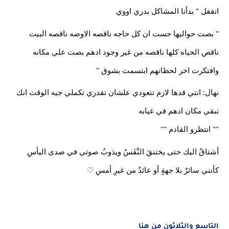
اتقفل " بدأنا المشاكل بدري اووي
" بصت حواليها حست ان كل حاجه ناقصه الاوضه ناقصه البيت
ناقص الحياه كلها ناقصه من غير وجود ادهم بصت علي مكانه
وافتكرت اخر لحظاتهم ابتسمت بشوق "
نهال: انتي قدها لازم تتعودي علشان تقدري تكملي جيه الوقت انك
تبقي مكان ادهم في غيابه
"" انتظرو القادم ""
أشتاقُ اليك حتى يختنقَ النَّفَسُ ويذوبُ صوتي في صدى اليأسِ
كأنني سائرٌ بلا جهةٍ أو عائدٌ من غيرِ أمسِ ♡
التاسع والثلاثون من هنا