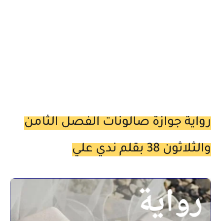
رواية جوازة صالونات الفصل الثامن
والثلاثون 38 بقلم ندي علي