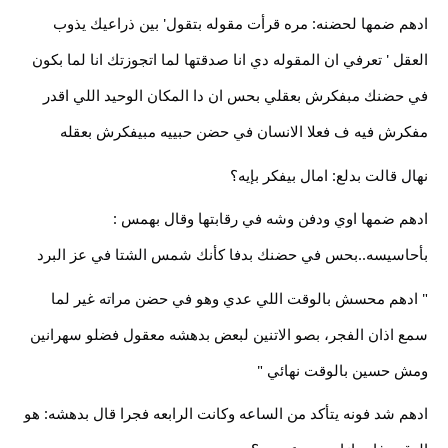
ادهم ضمها لحضنه: مره قرأت مقوله بتقول' بين ذراعيك يذوب
العقل ' تعرفي ان المقوله دي انا صدقتها لما اتجوزتك انا لما بكون
في حضنك مبفكرش بعقلي بحس ان دا المكان الوحيد اللي اقدر
مفكرش فيه ف فعلا الانسان في حضن حبييه مبيفكرش بعقله
نهال قالت بدلع: امال بيفكر بإيه؟
ادهم ضمها اوي ودفن وشه في رقابتها وقال بهمس :
بأحاسيسه..بحس في حضنك بدفا كأنك شمس الشتا في عز البرد
" ادهم محسش بالوقت اللي عدي وهو في حضن مراته غير لما
سمع اذان الفجر، بصو الاتنين لبعض بدهشه معقول فضلو سهرانين
ومش حسين بالوقت نهائي "
ادهم شد فونه يتأكد من الساعه وكانت الرابعه فجرا قال بدهشه: هو