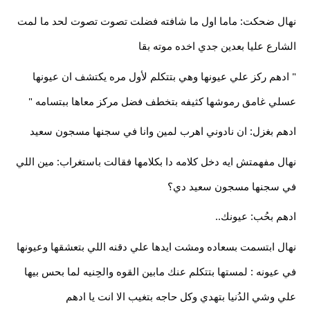
نهال ضحكت: ماما اول ما شافته فضلت تصوت تصوت لحد ما لمت
الشارع عليا بعدين جدي اخده موته بقا
" ادهم ركز علي عيونها وهي بتتكلم لأول مره يكتشف ان عيونها
عسلي غامق رموشها كثيفه بتخطف فضل مركز معاها ببتسامه "
ادهم بغزل: ان نادوني اهرب لمين وانا في سجنها مسجون سعيد
نهال مفهمتش ايه دخل كلامه دا بكلامها فقالت باستغراب: مين اللي
في سجنها مسجون سعيد دي؟
ادهم بحُب: عيونك..
نهال ابتسمت بسعاده ومشت ايدها علي دقنه اللي بتعشقها وعيونها
في عيونه : لمستها بتتكلم عنك مابين القوه والحِنيه لما بحس بيها
علي وشي الدُنيا بتهدي وكل حاجه بتغيب الا انت يا ادهم