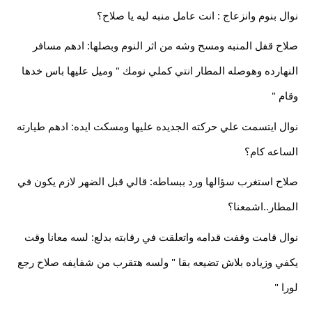
نوال بنوم وانزعاج : انت عامل منبه ليه يا صلاح؟
صلاح قفل المنبه ومسح وشه من اثر النوم وبصلها: ادهم مسافر
النهارده وهوصله المطار انتي كملي نومك " وميل عليها باس خدها
وقام "
نوال ايتسمت علي حركته الجديده عليها ومسكت ايده: ادهم طيارته
الساعه كام؟
صلاح استغرب سؤالها ورد ببساطه: قالي قبل الضهر لازم يكون في
المطار..اشمعنا؟
نوال قامت وقفت قدامه واتعلقت في رقابته بدلع: لسه معانا وقت
يكفي وزياده بلاش تضيعه بقا " ولسه هتقرب من شفايفه صلاح رجع
لورا "