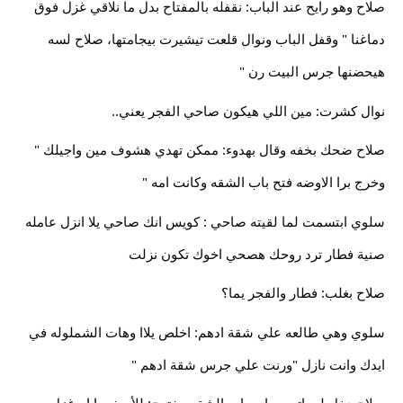
صلاح وهو رايح عند الباب: نقفله بالمفتاح بدل ما نلاقي غزل فوق
دماغنا " وقفل الباب ونوال قلعت تيشيرت بيجامتها، صلاح لسه
هيحضنها جرس البيت رن "
نوال كشرت: مين اللي هيكون صاحي الفجر يعني..
صلاح ضحك بخفه وقال بهدوء: ممكن تهدي هشوف مين واجيلك "
وخرج برا الاوضه فتح باب الشقه وكانت امه "
سلوي ابتسمت لما لقيته صاحي : كويس انك صاحي يلا انزل عامله
صنية فطار ترد روحك هصحي اخوك تكون نزلت
صلاح بغلب: فطار والفجر يما؟
سلوي وهي طالعه علي شقة ادهم: اخلص يلاا وهات الشملوله في
ايدك وانت نازل "ورنت علي جرس شقة ادهم "