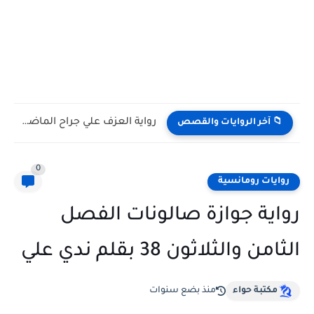
رواية العزف علي جراح الماضي كامله وحصريه بقلم فردوس عبداللطيف
📁 آخر الروايات والقصص
0
روايات رومانسية
رواية جوازة صالونات الفصل
الثامن والثلاثون 38 بقلم ندي علي
مكتبة حواء
منذ بضع سنوات