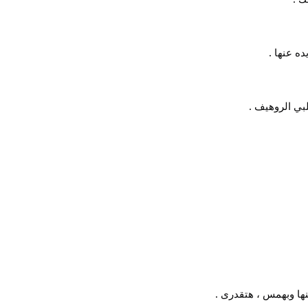
ه عنها .
بي الروهيف .
نها وبهمس ، هتقدرى .