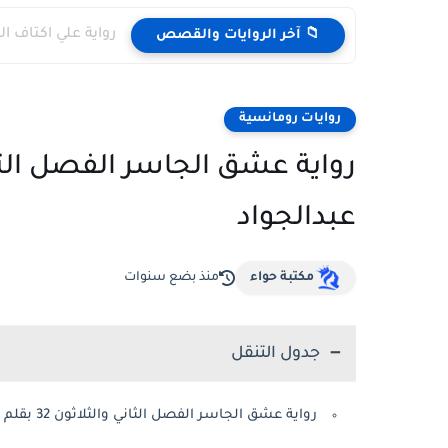
رواية علي اكتاف النساء ا
📁 آخر الروايات والقصص
روايات رومانسية
عبدالجواد
مكتبة حواء
منذ بضع سنوات
جدول التنقل
رواية عشق الجاسر الفصل الثاني والثلاثون 32 بقلم مروة عبدالجواد