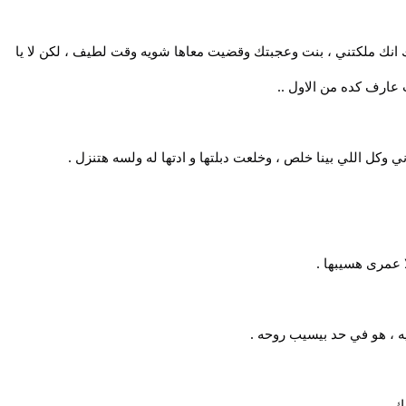
فسك انك ملكتني ، بنت وعجبتك وقضيت معاها شويه وقت لطيف ، لكن لا يا
 عارف كده من الاول ..
ل اللي بينا خلص ، وخلعت دبلتها و ادتها له ولسه هتنزل .
عمرى هسيبها .
ه ، هو في حد بيسيب روحه .
ك .