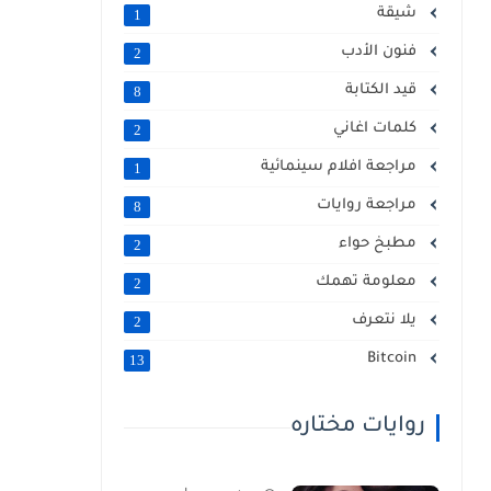
شيقة
1
فنون الأدب
2
قيد الكتابة
8
كلمات اغاني
2
مراجعة افلام سينمائية
1
مراجعة روايات
8
مطبخ حواء
2
معلومة تهمك
2
يلا نتعرف
2
Bitcoin
13
روايات مختاره