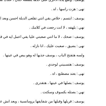
نهى : هزت راسها ، اه .
يوسف : ابتسم ، خلاص بقي انتي تقلعى الدبلة احسن وبعد ايد
نهي : بلهفه ، لا انت رجعت في كلامك .
يوسف : ضحك ، لا ما انتي صعبتي عليا بقي اعمل ايه في قل
نهى : بضيق ، صعبت عليك ، انا نازله .
ولسه هتفتح الباب ، يوسف جذبها له وهو ببص في عينها .
يوسف : هتسبيني لوحدي .
نهى : بعند مصطنع ، اه .
يوسف : بصلها في عينها ، هتقدرى .
نهي : بصتله بكسوف وسكتت .
يوسف : قربلها وقبلها من شفايفها برومانسية ، وبعد انش ع