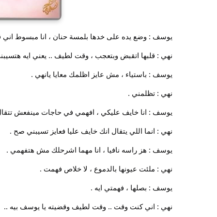
يوسف : وضع يده على خدها بلمسة حنان ، انا مبسوط اني
نهي : قلبها اتقبض وبتعجب ، وقت لطيف .. يعني ايه هتسيبني
يوسف : باستياء ، مش عايز اظلمك معايا يانهي .
نهي : تظلمني .
يوسف : انا خايف عليكي ، افهمي في حاجات مينفعش تتقال
نهي : انما اللي يتقال انك خايف عليا فعايز تسيبني صح .
يوسف : هز راسه نافيا ، انا مهما اشرحلك مش هتفهمي .
نهي : ملئت عيونها بالدموع ، لا خلاص فهمت .
يوسف : بصلها ، فهمتي ايه .
نهي : اني كنت وقت .. وقت لطيف وقضيته يا يوسف بيه ..