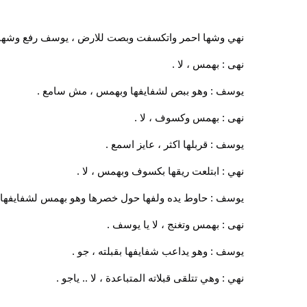
نهي وشها احمر واتكسفت وبصت للارض ، يوسف رفع وشها بي
نهى : بهمس ، لا .
يوسف : وهو ببص لشفايفها وبهمس ، مش سامع .
نهى : بهمس وكسوف ، لا .
يوسف : قربلها اكثر ، عايز اسمع .
نهي : ابتلعت ريقها بكسوف وبهمس ، لا .
يوسف : حاوط يده ولفها حول خصرها وهو بهمس لشفايفها با
نهى : بهمس وتغنج ، لا يا يوسف .
يوسف : وهو يداعب شفايفها بقبلته ، جو .
نهي : وهي تتلقى قبلاته المتباعدة ، لا .. ياجو .