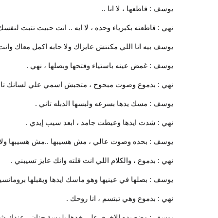
يوسف : قاطعها ، لا انا ..
نهي : قاطعته بكبرياء وحده ، لا ايه .. انت حبيت تثبت لن
يوسف بيه انا اللي مكنتش عايزاك ولا حابه اكمل معاك وانت
يوسف : غمض عينه باستياء وفتحها وبصلها ، نهي .
نهي : بدموع وصوت مبحوح ، متجبش اسمي علي لسانك تاني وك
يوسف : مسك يدها بسرعه ولبسها الدبله تاني .
نهي : شدت ايدها وعيطت جامد ، ابعد سيب إيدي .
يوسف : بحده وصوت عالي ، مش هسيبها ..مش هسيبها ولا 
نهي : بدموع ، والكلام اللي انت قلته وانك عايز تسيبني .
يوسف : بصلها في عينيها وهو ماسك ايدها ويقبلها برومانسي
نهي : بدموع وهي تبتسم ، انا روحك .
يوسف : وضع يده الاخرى على خدها بلمسة حنان ، عندك ش