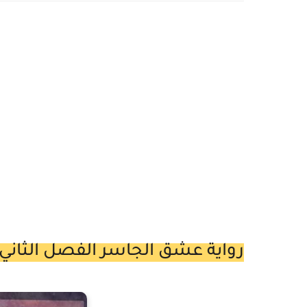
رواية عشق الجاسر الفصل الثاني والثلاثون 32 بقلم 