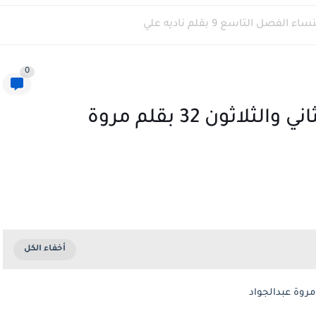
لفصل التاسع 9 بقلم ناديه علي
0
رواية عشق الجاسر الفصل الثاني والثلاثون 32 بقلم مروة