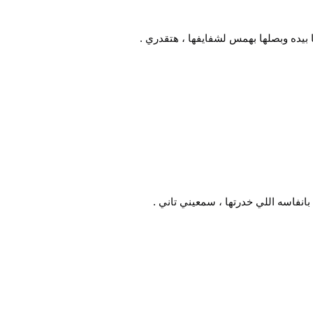
ده وبصلها بهمس لشفايفها ، هتقدري .
نفاسه اللي خدرتها ، سمعيني تاني .