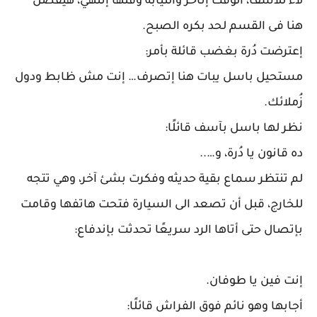
لاء للآسف، الوقت إتأخر والنيابة وقتها إنتهي، هيفضل
هنا فى القسم لحد بكره الصبح.
إعترضت دُرة بغضب قائلة بأمر:
مستحيل باسل يبات هنا إتصرف… إنت مش ظابط ودول
زُملائك.
نظر لها باسل بآسف قائلًا:
ده قانون يا دُرة، و…..
لم تنتظر سماع بقية حديثه وفكرت بشئ آخر، وهي تتجه
للخارج، قبل أن تصعد الى السيارة فتحت هاتفها وقامت
بإتصال حتى أتاها الرد سريعًا تحدثت بإندفاع:
إنت فين يا طوفان.
أجابها وهو نائم فوق الفراش قائلًا: