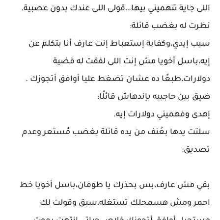
اللى جاية تتهميني بيها…قولى اللى عندك بدون عصبية.
نظرت له بغضب قائلة:
سيب إيدي،وكفاية إستعباط إنت عارف أنا بتكلم عن
إيه،باسل أخويا مش إنت اللى لفقت له قضية
دولارات،طبعًا ده عشان تضغط عليا أوافق أتجوزك .
ضيق بين حاجبيه بإندهاش قائلًا:
إهدى وفهميني دولارات إيه.
سلتت يدها بعُنف من يده قائلة بغضب مُستعر وعدم
تصديق:
بقي مش عارف،بس بحذرك يا طوفان،باسل أخويا خط
احمر ومش هسمحلك تستغله،سبق وقولت لك