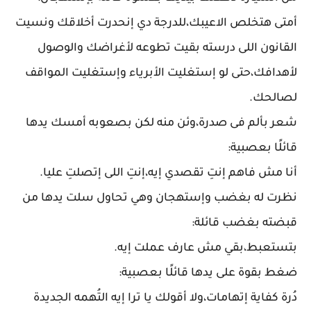
أمتى هتخلص الاعيبك،للدرجة دي إنحدرت أخلاقك ونسيت
القانون اللى درسته بقيت تطوعه لأغراضك والوصول
لأهدافك،حتى لو إستغليت الأبرياء وإستغليت المواقف
لصالحك.
شعر بألم فى صدرة،وئن منه لكن بصعوبه أمسك يدها
قائلًا بعصبية:
أنا مش فاهم إنتِ تقصدي إيه،إنتِ اللى إتصلتِ عليا.
نظرت له بغضب وإستهجان وهي تحاول سلت يدها من
قبضته بغضب قائلة:
بتستعبط،بقي مش عارف عملت إيه.
ضغط بقوة على يدها قائلًا بعصبية:
دُرة كفاية إتهامات،ولا أقولك يا ترا إيه التُهمه الجديدة