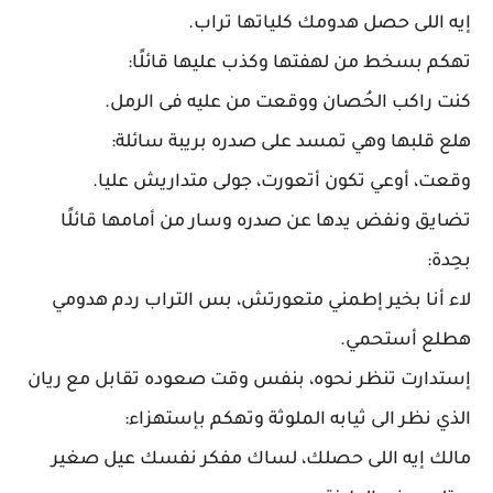
إيه اللى حصل هدومك كلياتها تراب.
تهكم بسخط من لهفتها وكذب عليها قائلًا:
كنت راكب الحُصان ووقعت من عليه فى الرمل.
هلع قلبها وهي تمسد على صدره بريبة سائلة:
وقعت، أوعي تكون أتعورت، جولى متداريش عليا.
تضايق ونفض يدها عن صدره وسار من أمامها قائلًا
بحِدة:
لاء أنا بخير إطمني متعورتش، بس التراب ردم هدومي
هطلع أستحمي.
إستدارت تنظر نحوه، بنفس وقت صعوده تقابل مع ريان
الذي نظر الى ثيابه الملوثة وتهكم بإستهزاء:
مالك إيه اللى حصلك، لساك مفكر نفسك عيل صغير