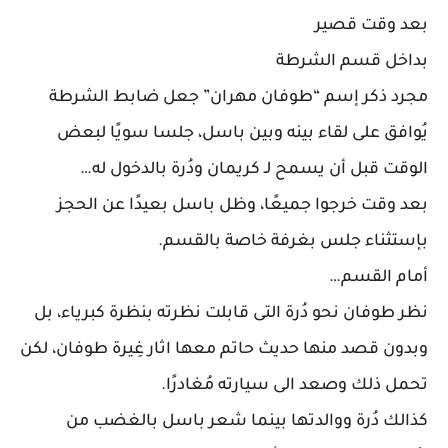
بعد وقت قصير
بداخل قسم الشرطة
مجرد ذكر إسم “طوفان مهران” جعل ضابط الشرطة
يُوافق على لقاء بينه وبين باسل، جلسا سويًا لبعض
الوقت قبل أن يسمح لـ كريمان ودُرة بالدخول له…
بعد وقت خرجوا جميعًا، وظل باسل بعيدًا عن الحجز
بإستثناء جلس بغرفة خاصة بالقسم.
أمام القسم…
نظر طوفان نحو دُرة التى قابلت نظرته بنظرة كبرياء، بل
وبدون قصد منها حديث حاتم معها اثار غِيرة طوفان، لكن
تحمل ذلك وصعد الى سيارته مُغادرًا.
كذالك دُرة ووالدتها بينما شعر باسل بالغضب من