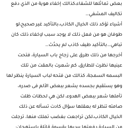
بعض تماثُلها للشفاء،كذالك إخفاء هوية من الذي دفع
تكاليف المشفي…
أشياء تؤكد ذلك الخيال الكاذب،بالتأكيد غير صحيح،لو
طوفان هو من فعل ذلك لا يوجد سبب لإخفاء ذلك كان
تباهي…بالتأكيد طيف كاذب لم يحدُث…
أخرجها من ذلك طرق على زجاج باب السيارة، فتحت
عينيها نظرت للطارق، كم شعرت بالمقت من تلك
البسمه السمجة، كذالك من فتحه لباب السيارة ينظر لها
وهو يستقيم بجسده يشعر ببعض الألم فى صدره،
تأملها شعر ببعض الهدوء، لكن هي لحظات ظلت
صامته تنظر له بعقلها سؤال كادت تسأله عن ذلك
الخيال الكاذب،لكن تراجعت بغضب تملك منها، ترجلت
من السيارة دفعتها بيديها بقسوة قائلة بإستهجان: