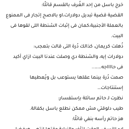
خرج باسل من إحد الغُرف بالقسم قائلًا:
القضية قضية تبديل دولارات،او بالاصح إتجار فى الممنوع
بالعملة الأجنبية،كمان فى إثبات الشنطة اللى لقوها فى
البيت.
ذُهلت كريمان، كذالك دُرة التى قالت بتعجب:
دولارات إيه، والشنطة دي وصلت عندنا البيت ازاي أكيد
فى حااااجه……..
صمت دُرة بينما عقلها يستوعب بل ويُعطيها
إستنتاجات…
نظرت لـ حاتم سائلة بإستفسار:
طيب دلوقتي مش ممكن نطلع باسل بكفالة.
هز حاتم رأسه بنفي قائلًا: