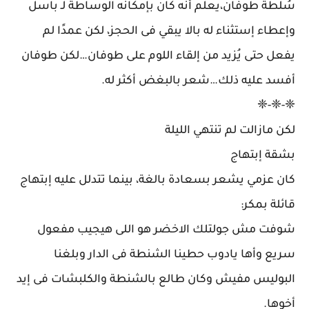
سُلطة طوفان،يعلم أنه كان بإمكانه الوساطة لـ باسل
وإعطاء إستثناء له بالا يبقي فى الحجز، لكن عمدًا لم
يفعل حتى يُزيد من إلقاء اللوم على طوفان…لكن طوفان
أفسد عليه ذلك…شعر بالبغض أكثر له.
❈-❈-❈
لكن مازالت لم تنتهي الليلة
بشقة إبتهاج
كان عزمي يشعر بسعادة بالغة، بينما تتدلل عليه إبتهاج
قائلة بمكر:
شوفت مش جولتلك الاخضر هو اللى هيجيب مفعول
سريع وأها يادوب حطينا الشنطة فى الدار وبلغنا
البوليس مفيش وكان طالع بالشنطة والكلبشات فى إيد
أخوها.