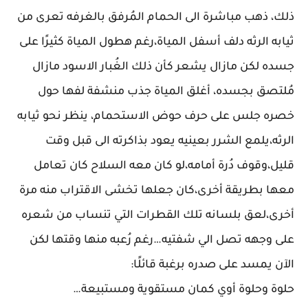
ذلك، ذهب مباشرة الى الحمام المُرفق بالغرفه تعرى من
ثيابه الرثه دلف أسفل المياة،رغم هطول المياة كثيرًا على
جسده لكن مازال يشعر كأن ذلك الغُبار الاسود مازال
مُلتصق بجسده، أغلق المياة جذب منشفة لفها حول
خصره جلس على حرف حوض الاستحمام، ينظر نحو ثيابه
الرثه،يلمع الشرر بعينيه يعود بذاكرته الى قبل وقت
قليل،وقوف دُرة أمامه،لو كان معه السلاح كان تعامل
معها بطريقة أخرى،كان جعلها تخشى الاقتراب منه مرة
أخرى،لعق بلسانه تلك القطرات التي تنساب من شعره
على وجهه تصل الي شفتيه…رغم رُعبه منها وقتها لكن
الآن يمسد على صدره برغبة قائلًا:
حلوة وحلوة أوي كمان مستقوية ومستبيعة…