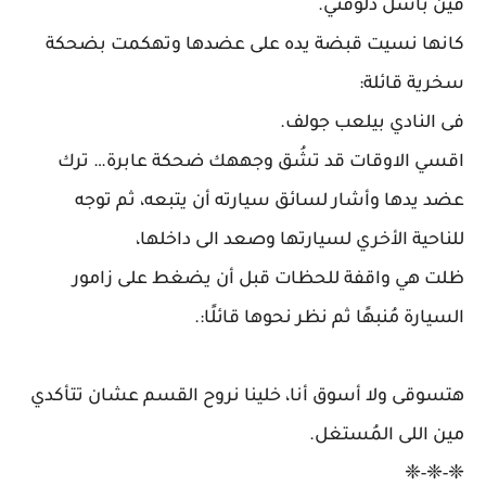
فين باسل دلوقتي.
كانها نسيت قبضة يده على عضدها وتهكمت بضحكة
سخرية قائلة:
فى النادي بيلعب جولف.
اقسي الاوقات قد تشُق وجههك ضحكة عابرة… ترك
عضد يدها وأشار لسائق سيارته أن يتبعه، ثم توجه
للناحية الأخري لسيارتها وصعد الى داخلها،
ظلت هي واقفة للحظات قبل أن يضغط على زامور
السيارة مُنبهًا ثم نظر نحوها قائلًا:.
هتسوقى ولا أسوق أنا، خلينا نروح القسم عشان تتأكدي
مين اللى المُستغل.
❈-❈-❈