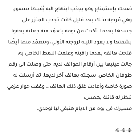
ضحك بإستمتاع وهو يجذب ابتهاج اليه يُقبلها بسفور،
وهي مُرحبه بذلك بعد قليل كانت تجذب المئزر على
جسدها بعدما تأكدت من نومه بتعمُد منه جعلته يغفوا
بشقتها ولا يعود الليلة لزوجته الأولي، وبتعمُد منها أيضًا
فتحت هاتفه بعدما راقبته وعلمت النمط الخاص به،
جالت عينيها بين أرقام الهواتف لديه، حتى وصلت الى رقم
طوفان الخاص، سجلته بهاتف آخر لديها، ثم أرسلت له
صورة خاصة وأعادت غلق ذلك الهاتف… وغفت جوار عزمي
تنظر له قائلة بهمس:
مسيرك فى يوم من الايام هتبقي ليا لوحدي.
❈-❈-❈