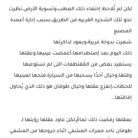
لكن لم تُلاحظ إختفاء ذلك المطب،وتسوية الأرض،نظرت
نحو تلك الشجره القرييه من الطريق،بسبب إنارة أعمدة
المصنع
شعرت بدوخة غريية،ويعود لذاكرتها
ذلك اليوم بعد إصتطدامها،أغمضت عينيها،وعقلها
يستعيد بعض من المُقتطفات التى لم تستوعبها
وقتها،وخيال أحدًا يسحبها من السيارة،فتحها لعينيها
للحظات،إنفزع عقلها وخيال طوفان هو ذلك الذي يُحاول
إفاقتها…
بعقلها رفضت ذلك تمامً،لكن عاود عقلها رؤيتها لـ
طوفان باحد ممرات المشفي اثناء خروجها من المشفي