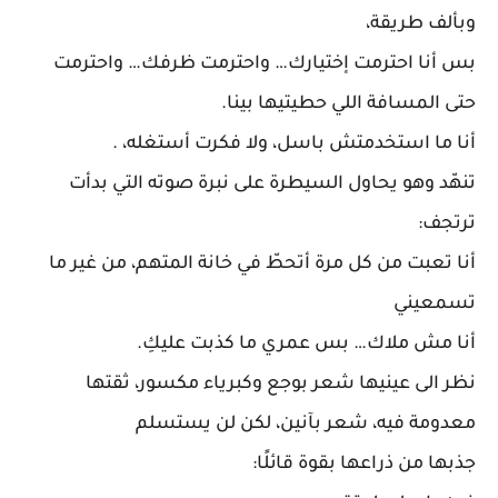
وبألف طريقة،
بس أنا احترمت إختيارك… واحترمت ظرفك… واحترمت
حتى المسافة اللي حطيتيها بينا.
أنا ما استخدمتش باسل، ولا فكرت أستغله، .
تنهّد وهو يحاول السيطرة على نبرة صوته التي بدأت
ترتجف:
أنا تعبت من كل مرة أتحطّ في خانة المتهم، من غير ما
تسمعيني
أنا مش ملاك… بس عمري ما كذبت عليكِ.
نظر الى عينيها شعر بوجع وكبرياء مكسور، ثقتها
معدومة فيه، شعر بآنين، لكن لن يستسلم
جذبها من ذراعها بقوة قائلًا: