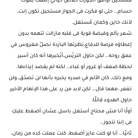
مستحيل أوافق أتجوزك خلاص حياتي إنتهت بموت
حسام… حتى لو فكرت فى الجواز مستحيل تكون إنت،
لأنك خاين وكمان مُستغل.
شعر بألم وقبضة قوية فى قلبه مازالت تتهمه بدون
إعطاؤه فرصة للدفاع،نظرتها الباردة نصلٌ مغروس في
عمق روحه… لكن حاول التريُس،أيُخبرها أنه كان أسير
لحظة ضعف أو غرور أو غباء… لكنه لم يقصد إيذاءها.
ومع ذلك، كان الألم في صدره يخبره بأنها لن تصدّق، ولن
تغفر..مهما قال… لكن لابد من رد على هذا الإتهام الأخير
حاول الهدوء قائلًا:
أولًا أنا مش محتاج أستغل باسل عشان أضغط عليكِ
فى إننا نتجوز…
ثانيًا… أنا لو كنت عايز أضغط، كنت عملت كده من زمان،