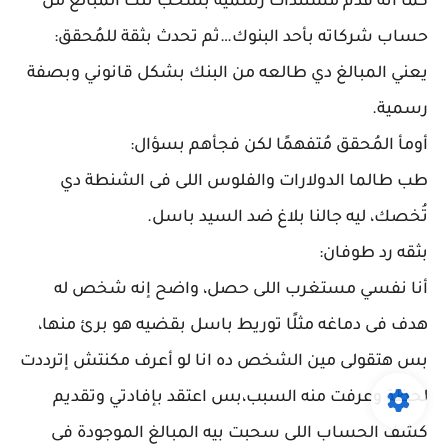
كما أنه قدم مستندات رسمية بسحب تلك المبالغ من
حساب شركاته بأحد البنوك…ثم تحدث بثقة للمُحقق:
يعني المبالغ دي طالعه من البنك بشكل قانوني وبصفة
رسمية.
أومأ المُحقق مُتفهمًا لكن فجأهم بسؤال:
طب طالما الدولارات والفلوس اللى فى الشنطة دي
تُخصك، ليه جالنا بلاغ ضد السيد باسل.
بثقه رد طوفان:
أنا نفسي مستغرب اللى حصل، واضح إنه شخص له
هدف فى دماغه مثلًا توريط باسل بقضيه هو برئ منها،
بس هتقولى مين الشخص ده انا لو أعرف مكنتش إترددت
لحظة وعرفت منه السبب،بس اعتقد بإفادتي وتقديم
كشف الحساب اللى سحبت بيه المبالغ الموجودة فى