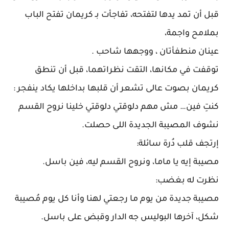
قبل أن تمد يدها لتفتحه، تفاجأت بـ كريمان تفتح الباب
بملامح واجمة،
عينان منطفأتان ، ووجهها شاحب .
توقفت في مكانها، التقت نظراتهما، قبل أن تنطق
كريمان بصوت عالى تشعر أن قلبها بداخلها يكاد ينفجر :
كنتِ فين… مش مهم دلوقتي دلوقتي خلينا نروح القسم
نشوف المصيبة الجديدة اللى حصلت.
إرتجف قلب دُرة سائلة:
مصيبة إيه يا ماما، ونروح القسم ليه، فين باسل.
نظرت له بغضب:
مصيبة جديدة من يوم ما رجعتي لهنا وأنا كل يوم مُصيبة
شكل، آخرها البوليس جه الدار وقبض على باسل.