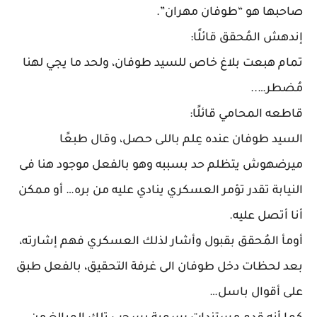
صاحبها هو “طوفان مهران”.
إندهش المُحقق قائلًا:
تمام هبعت بلاغ خاص للسيد طوفان، ولحد ما يجي لهنا
مُضطر…..
قاطعه المحامي قائلًا:
السيد طوفان عنده عِلم باللى حصل، وقال طبعًا
ميرضهوش يتظلم حد بسببه وهو بالفعل موجود هنا فى
النيابة تقدر تؤمر العسكري ينادي عليه من بره… أو ممكن
أنا أتصل عليه.
أومأ المُحقق بقبول وأشار لذلك العسكري فهم إشارته،
بعد لحظات دخل طوفان الى غرفة التحقيق، بالفعل طبق
على أقوال باسل…