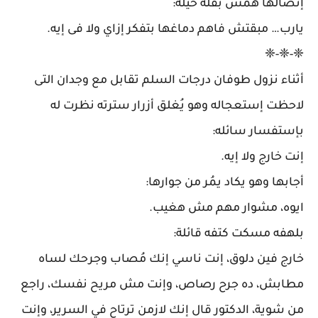
إتصالها همس بقلة حيلة:
يارب… مبقتش فاهم دماغها بتفكر إزاي ولا فى إيه.
❈-❈-❈
أثناء نزول طوفان درجات السلم تقابل مع وجدان التى
لاحظت إستعجاله وهو يُغلق أزرار سترته نظرت له
بإستفسار سائله:
إنت خارج ولا إيه.
أجابها وهو يكاد يمُر من جوارها:
ايوه، مشوار مهم مش هغيب.
بلهفه مسكت كتفه قائلة:
خارج فين دلوق، إنت ناسي إنك مُصاب وجرحك لساه
مطابش، ده جرح رصاص، وإنت مش مريح نفسك، راجع
من شوية، الدكتور قال إنك لازمن ترتاح في السرير، وإنت