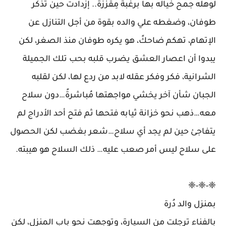
لوهله جمح خياله بها برغبة مِقززة.. إزدادت حين تذكر
طوفان، وضغطه علي والده بقوة من أجل التنازل عن
الإتهام، تهكم ضاحكً، هو يكره طوفان منذ الصغر، لكن
يبدوا أن اعصار العشق يضرب قلبه بحب تلك الجميلة
الشرانية، فكر وفكر عقله لابد من ردع لها، لكن لقلبه
الجبان شأن آخر يخشي مواجهتها مُباشرةً…دون سلاح
معه…ذهب نحو خزانة ثيابه فتحها ثم فتح أحد الأدراج لم
يتفاجئ حين لم يجد أي سلاح…شعر بغضب لكن الحصول
على سلاح ليس أمر صعب عليه… ذلك السلاح هو هيبته.
❈-❈-❈
بمنزل والد دُرة
بالفناء ترجلت من السيارة، وتوجهت نحو باب المنزل، لكن