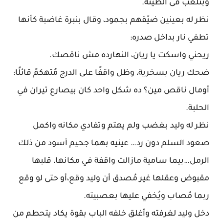
وبتلعب فى الطينة.
نظر له بعينين ضيّقهم بجمود، وقال بنبرة غاضبة كأنها
تطفي نار بداخل صدره:
ريحني واسكت يا ريان، النهارده مش ناقصك.
ضحك ريان بسخرية، وظل واقفًا على الدرج مُتهكمً قائلًا:
أومال ناقص مين؟ ده شكل واحد كان بيصارع تيران في
الحلبة.
نظر له وليد بغضب ولم يهتم وتفادي مكانه واكمل
صعود السلم دون رد… عينيه بهما جحيم أسود من ذلك
الرمل…بيما سامية مازالت واقفة في مكانها، قلبها
مقبوض وعقلها غير مُصدق أن وليد وقع،أو حتى لو وقع
ربما مُصاب ويُخفي عليها بعصبيته.
دخل وليد لغرفته وأغلق خلفه الباب بقوة يكاد يتحطم من