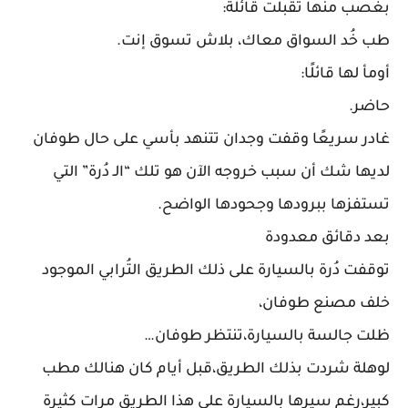
بغصب منها تقبلت قائلة:
طب خُد السواق معاك، بلاش تسوق إنت.
أومأ لها قائلًا:
حاضر.
غادر سريعًا وقفت وجدان تتنهد بأسي على حال طوفان
لديها شك أن سبب خروجه الآن هو تلك “الـ دُرة” التي
تستفزها ببرودها وجحودها الواضح.
بعد دقائق معدودة
توقفت دُرة بالسيارة على ذلك الطريق التُرابي الموجود
خلف مصنع طوفان،
ظلت جالسة بالسيارة،تنتظر طوفان…
لوهلة شردت بذلك الطريق،قبل أيام كان هنالك مطب
كبير،رغم سيرها بالسيارة على هذا الطريق مرات كثيرة