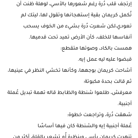
إرتجف قلب دُرة رغم شعورها بالأسي، لوهلة ظنت أن
تُكمل كريمان بقية إستهجانها وتقول لها، ليتك لم
تعودي،لكن شعرت دُرة بـشيء من الخوف يسحب
أنفاسها للخلف، كأن الأرض تميد تحت قدميها.
همست بالكاد، وصوتها متقطع:
قبضوا عليه ليه عمل إيه.
أشاحت كريمان بوجهها، وكأنها تخشي النظر في عينيها،
ثم قالت بحدة مكبوتة:
معرفش، طلعوا شنطة والظابط قاله تهمة تبديل عُملة
أجنبية.
شهقت دُرة، وتراجعت خطوة:
عُملة أجنبية إيه والشنطة كان فيها أساسًا
تنهدت كريمان بأسي وبنظرة أُم تشعر بالقلق أكثر من