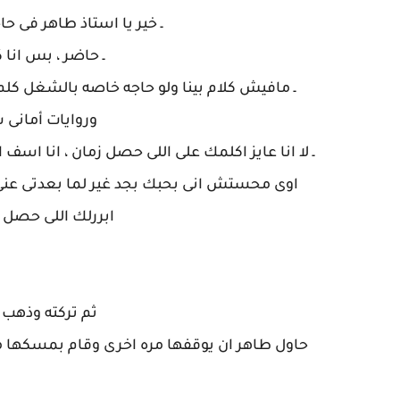
ـ خير يا استاذ طاهر فى حاج
ـ حاضر ، بس انا
ـ مافيش كلام بينا ولو حاجه خاصه بالشغل ك
وروايات أمانى س
ـ لا انا عايز اكلمك على اللى حصل زمان ، انا ا
اوى محستش انى بحبك بجد غير لما بعدتى عن
ابررلك اللى حص
ثم تركته وذهب 
حاول طاهر ان يوقفها مره اخرى وقام بمسكها