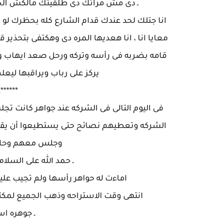
ـ دى مش مراتك دى طلقيتك مالكش الح
انا جتلك لحد عندك قدام الشارع كله بحظرك لو 
معايا انا ، انا هعديها المره دى وهكتفى بتحذير
قامه بضربه فى رأسه وتركه ورحل صعد ايهاب وهو
يركز على رباب ويراقبها ليعل
**&***
فى اليوم التالى فى الشركه عند جواهر كانت ت
الشركه وتعطيهم نصائح حتى يستطيعوا أن يقوم
وجلس معهم وحاول
ـ حمد الله على السلام
اماءت له حواهر رأسها ولم تجيب عل
انتهى وقت الاستراحه وذهب الجميع لمكت
ـ جوهره ا