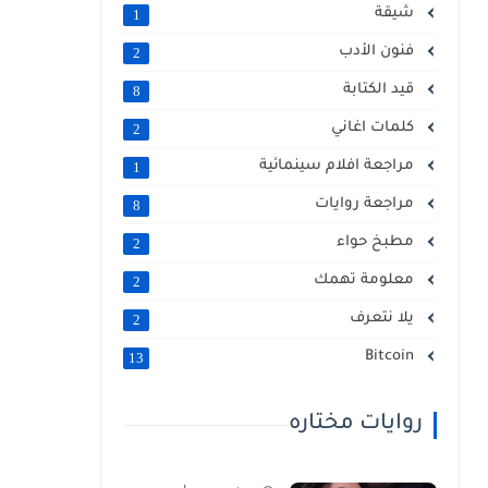
شيقة
1
فنون الأدب
2
قيد الكتابة
8
كلمات اغاني
2
مراجعة افلام سينمائية
1
مراجعة روايات
8
مطبخ حواء
2
معلومة تهمك
2
يلا نتعرف
2
Bitcoin
13
روايات مختاره