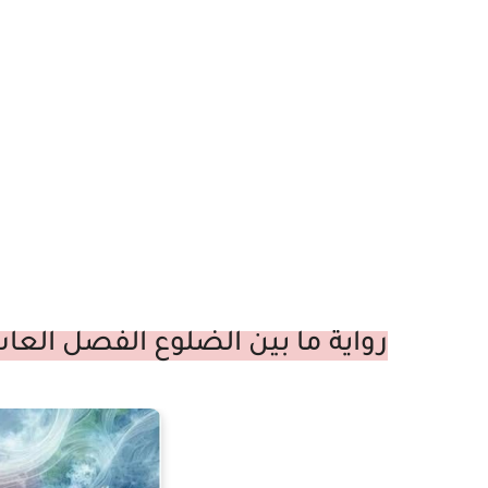
رواية ما بين الضلوع الفصل العاشر 10 بقلم اماني