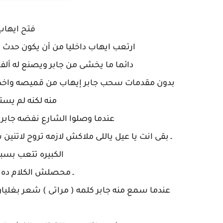
فتح ايهاب 
ارتعب ايهاب داخليا من أن يكون حدث ش
دائما ما يخشى من جابر ويصنع له ألف
بدون مقدمات سحب جابر إيهاب من قميصه واخذه 
منه لكنه لم يست
عندما وصلوا الشارع نفضه جابر 
ـ بقى انت يا عيل ياللى ملاكش لازمه تروح لاتن
الكبيره تتعب بسب
ـ محصلش الكلام ده 
عندما سمع منه جابر كلمه ( مراتى ) شعر بغليا