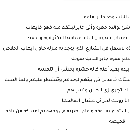
الباب وجد جابر امامه
ئ لوالده مهره وأتى جابر لينتقم منه فهو فايهاب
 حساب فهو من ابناء اعمامها الاكثر قوه وتحفظ
لاسفل فى الشارع الذى يوجد به منزله حاول ايهاب الخلاص
طع فقوه جابر البدنية تفوقه
بيده بعيداً عنه كأنه حشره يخشى أن تلمسه
ين ستات قاعدين فى بيتهم لوحدهم وتتشطر عليهم ولما الست
بك تجرى زى الجبان وتسيبهم
انا روحت لمراتى عشان اصالحها
ن الد*ماء بعروقه و قام بضربه فى وجهه ثم امسكه من ياقه
قميصه