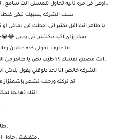
ـ اوعى فى مره تانيه تحاول تلمسنى انت سامع ، لو
سبت الشركه بسببك تبقى غلطان
يا طاهر انت اقل بكتير انى احطك فى دماغى او 
بفكر إزاى اكيد مكنتش فى وعيى 😂😂
ـ انا عارف بتقولى كده عشان زعلا
ـ انت مصدق نفسك ؟؟ طيب بص يا طاهر من الاخر
الشركه خالص انا لحد دلوقتي بقول بلاش ابق
ثم تركته ورحلت تشعر بإشمئزاز م
اثناء ذهابها لم
ـ
ـ
ـ طا
ـ متقلقش حاول ا