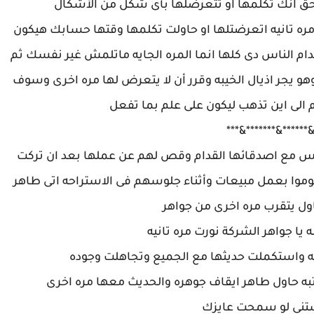
ق انك تكلمها او تتعرضلها بأى شكل من الأشكال
مره تانيه اتعرضتلها او حاولت تكلمها وقتها حسابك هيكون
 قدام الناس دى كلها انما المره الجايه ماتلمش غير نفسك ثم
 يجر اذيال الخيبه وقرر أن لا يتعرض لها مره اخرى وسوف
م الى اين تذهب ليكون على علم بما تفعل
******&******&*****
جلس مع اصدقائها القدام وقص لهم عن عملها بعد ان تركت
وا بعمل مبيعات وأثناء جلوسهم فى الاستراحه اتى طاهر
 يتقرب مره اخرى من جواهر
ه يا جواهر الشركة نورت مره تانيه
يه واستكملت حديثها مع الجميع وتجاهلت وجوده
به حاول طاهر ايقاف جوهره والحديث معها مره اخرى
ستنى لو سمحت عايزك