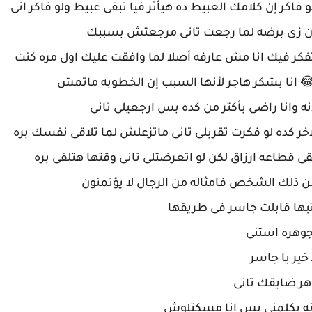
 فاكر إن كلامك العبيط ده هيأثر فيا تبقى عبيط ولو فاكر انى
 زى برضه لما رجعت تانى مرجعتش بسببك
تفكر فيك انا مش عارفه أصلا لما وافقت عليك اول مره كنت
 انا بشكر هاجر لأنها السبب إن الخطوبه ماتمش
نه وانا راضى بأكتر من كده بس ارجعيلى تانى
 كده لو فكرت تقربلى تانى ماتزعلش لما تلاقى نفسك بره
ى قطاعه ارزاق لكن لو اتعرضتلى تانى وقتها هتلقى بره
ن ذلك الشخص فامثاله من الرجال لا يؤتمنون
كتبها قابلت جاسر فى طريقها
 جوهره استنى
 خير يا جاسر
هر ضايقك تانى
نه يكلمنى بس انا مسكتلوش