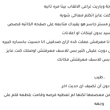
ة وياريت تراعى الالقاب بينا مره تانيه
 كنت عايز اتكلم معاكى شويه
لم مستر جاسر هو يفيدك متابعه على صفحه الكاتبه قصص
يد بدون لينكات او اعلانات
سف انا معرفش عملت كده ازاى صدقينى انا حسيت بخساره كبيره
ى دورت عليكى كتير بس للاسف معرفتش اوصلك كنت عايز
ل بس للاسف معرفتش مكانك
ـ طيب
دون أن تضيف اى حديث اخر
 من معصمها لكنها لم تعطيه فرصه وقامت بلطمه قلم على
وجهه