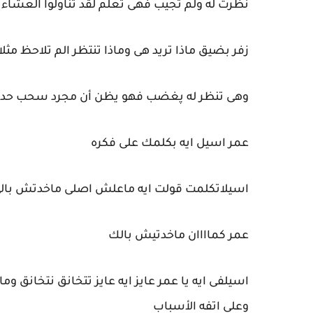
نظرت له ولم تجيب فهى تعلم لقد تناولوا العشاء ب
زفر بضيق ماذا تريد هى وماذا تنتظر الم تلاحظ مثلا
وهى تنظر له پغضب فهو يظن أن مجرد سحب حديث
عمر اسيل ايه بكلمك على فكره
اسيلاتكلمت قولت ايه ماعلش اصلى ماخدتش بال
عمر كماااان ماخدتيش بالك
اسيلفى ايه يا عمر عايز ايه عايز تتخانق نتخانق وم
وعلى اتفه الأسباب