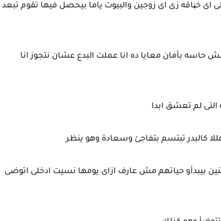
لى اى خڼاقه زى اى زوجين والبيوت ياما بيحصل فيها تقوم تبعد
ش حاسه بأمان معايا ده انا عملت البدع عشان نتجوز انا
 التى لم تعشق ابدا
لا كالبدر تبتسم بتفاجئ وسعادة وهو ينظر
اتنين بيبدأو حياتهم مش عارف ازاى يومها نسيت ادخلى اتوضى