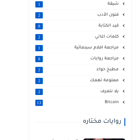
شيقة
1
فنون الأدب
2
قيد الكتابة
8
كلمات اغاني
2
مراجعة افلام سينمائية
1
مراجعة روايات
8
مطبخ حواء
2
معلومة تهمك
2
يلا نتعرف
2
Bitcoin
13
روايات مختاره