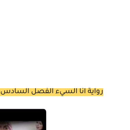
رواية انا السيء الفصل السادس والعشرين 26 ب