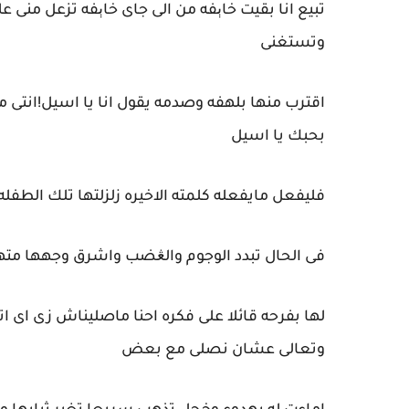
تبيع انا بقيت خاېفه من الى جاى خاېفه تزعل منى ع
وتستغنى
اقترب منها بلهفه وصدمه يقول انا يا اسيل!انتى م
بحبك يا اسيل
فليفعل مايفعله كلمته الاخيره زلزلتها تلك الطفله
فى الحال تبدد الوجوم والڠضب واشرق وجهها متهل
لها بفرحه قائلا على فكره احنا ماصليناش زى اى 
وتعالى عشان نصلى مع بعض