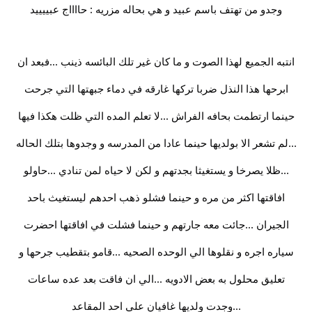
وجدو من تهتف باسم عبيد و هي بحاله مزريه : حااااج عبييييد
انتبه الجميع لهذا الصوت و ما كان غير تلك البائسه ذينب ...فبعد ان
ابرحها هذا النذل ضربا تركها غارقه في دماء جبهتها التي جرحت
حينما ارتطمت بحافه الفراش ...لا تعلم المده التي ظلت هكذا فيها
...لم تشعر الا بولديها حينما عادا من المدرسه و وجدوها بتلك الحاله
...ظلا يصرخا و يستغيثا بجدتهم و لكن لا حياه لمن تنادي ...حاولو
افاقتها اكثر من مره و حينما فشلو ذهب احدهم ليستغيث باحد
الجيران ...جائت معه جارتهم و حينما فشلت في افاقتها احضرت
سياره اجره و نقلوها الي الوحده الصحيه ...قامو بتقطيب جرحها و
تعليق محلول به بعض الادويه ...الي ان فاقت بعد عده ساعات
...وجدت ولديها غافيان علي احد المقاعد