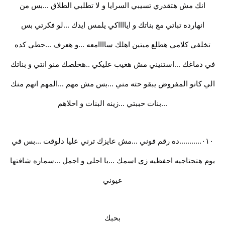
انك مش هتقدري تسيبي السرايا و لا تطلبي الطلاق ...بس من
انهارده تباتي مع بناتك و ايااااكي يلمس ايدك ...لو فكرتي بس
تخلفي كلامي هطلع ميتين اهلك ساااامعه ...و هعرف ...حطي كده
في دماغك ...استنيني مش هغيب عليكي ..هخلصك منو انتي و بناتك
الي كانو المفروض يبقو حته مني ...بس مش مهم ...المهم انهم منك
...بنات حببتي ...زينه البنات و احلاهم
٠١٠...........ده رقم فوني ...مش عايزك ترني عليا دلوقت ...بس في
يوم هتحتاجيه احفظيه زي اسمك ...يا احلي و اجمل ...سماره شافتها
عيوني
بحبك