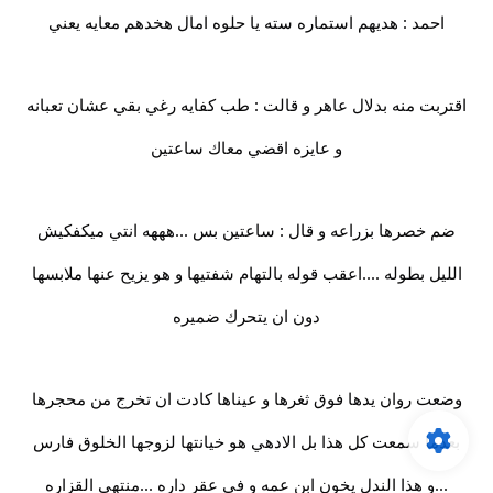
احمد : هديهم استماره سته يا حلوه امال هخدهم معايه يعني
اقتربت منه بدلال عاهر و قالت : طب كفايه رغي بقي عشان تعبانه
و عايزه اقضي معاك ساعتين
ضم خصرها بزراعه و قال : ساعتين بس ...هههه انتي ميكفكيش
الليل بطوله ....اعقب قوله بالتهام شفتيها و هو يزيح عنها ملابسها
دون ان يتحرك ضميره
وضعت روان يدها فوق ثغرها و عيناها كادت ان تخرج من محجرها
بعدما سمعت كل هذا بل الادهي هو خيانتها لزوجها الخلوق فارس
...و هذا الندل يخون ابن عمه و في عقر داره ...منتهي القزاره