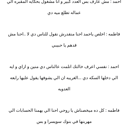
احمد : مش عارف بس العدد كبير و انا مشغول بحكايه المقبره الي
عماله تطلع ميه دي
فاطمه : اخلص ياحمد احنا منقدرش نقول للناس دي لا ..احنا مش
قدهم يا حبيبي
احمد : نفسي اعرف خالتك اتلمت عالناس دي منين و ازاي و ايه
الي دخلها السكه دي ...الغريبه ان الي يشوفها يقول عليها رابعه
العدويه
فاطمه : كل ده ميخصناش يا روحي احنا الي يهمنا الحسابات الي
مهربنها في بنوك سويسرا و بس