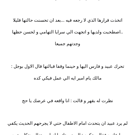
اتخذت قرارها الذي لا رجعه فيه ...بعد ان تحسنت حالتها قليلا
..اصطحبت ولديها و اتجهت الي سرايا التهامي و لحسن حظها
وجدتهم جميعا
تحرك عبيد و فارس اليها و حينما وقفا قبالتها قال الاول بوجل :
مالك يام امير ايه الي عمل فيكي كده
نظرت له بقهر و قالت : انا واقعه في عرضك يا حج
لم يرد عبيد ان يتحدث امام الاطفال حتي لا يجرحهم الحديث يكفي
ما عانوه فقال بحكمه : البيت بيتك يا ام امير تعالي نتكلم جوه