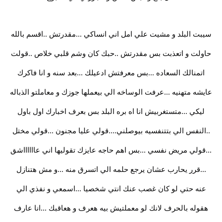
سيبت البلد و مشيت علي امل اني انساكي ...مقدرتش ..اقسم بالله
حاولت و اتعذبت بس مقدرتش ..حبك كان وشم قلبي خلاص ..قولت
اتمنالك السعاده ...بس معرفتش ادعيلك ...بعد سنه و انا فاكرك
عايشه متهنيه ...عرفت الوساخه الي بيعملها جوزك و معاملتو الذباله
ليكي ...متستغربيش انا اه بره البلد بس بعرف اخبارك اول باول
..النفس الي بتتنفسيه بيوصلني....قولي عليا مجنون ...قولي مختل
...قولي مريض نفسي ...بس اهم حاجه عايزك تقوليها اني عااااااشق
...قرر يحارب عشان يرجع حلمه الي اتسرق منه ...و مش هتنازل
عنه حتي لو كان غصب عنك انتي شخصيا ...اسمعي و نفذي الي
هقوله بالحرف لانك لو معملتيش بيه هعرف و هعاقبك ...انا عارف