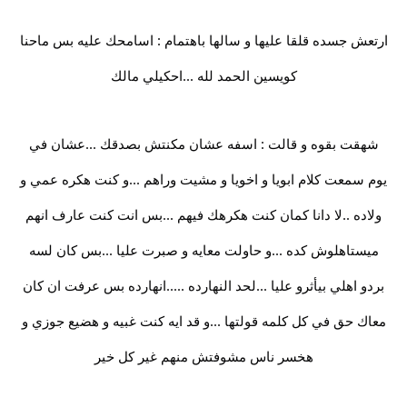
ارتعش جسده قلقا عليها و سالها باهتمام : اسامحك عليه بس ماحنا
كويسين الحمد لله ...احكيلي مالك
شهقت بقوه و قالت : اسفه عشان مكنتش بصدقك ...عشان في
يوم سمعت كلام ابويا و اخويا و مشيت وراهم ...و كنت هكره عمي و
ولاده ..لا دانا كمان كنت هكرهك فيهم ...بس انت كنت عارف انهم
ميستاهلوش كده ...و حاولت معايه و صبرت عليا ...بس كان لسه
بردو اهلي بيأثرو عليا ...لحد النهارده .....انهارده بس عرفت ان كان
معاك حق في كل كلمه قولتها ...و قد ايه كنت غبيه و هضيع جوزي و
هخسر ناس مشوفتش منهم غير كل خير