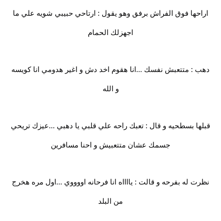
اراحها فوق الفراش برفق وهو يقول : ارتاحي حبيبي شويه علي ما
اجهزلك الحمام
دهب : متتعبش نفسك ...انا هقوم اخد دش و اغير هدومي انا كويسه
و الله
قبلها بسطحيه و قال : تعبك راحه علي قلبي يا دهبي ...عيزك تريحي
جسمك عشان متتعبيش و احنا مسافرين
نظرت له بفرحه و قالت : يااااه انا فرحانه اووووي ...اول مره هخرج
من البلد