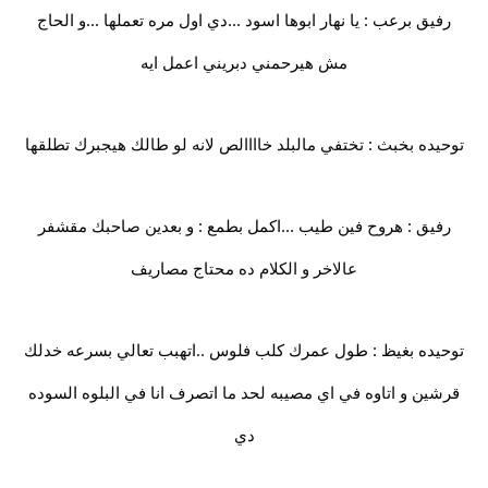
رفيق برعب : يا نهار ابوها اسود ...دي اول مره تعملها ...و الحاج
مش هيرحمني دبريني اعمل ايه
توحيده بخبث : تختفي مالبلد خاااالص لانه لو طالك هيجبرك تطلقها
رفيق : هروح فين طيب ...اكمل بطمع : و بعدين صاحبك مقشفر
عالاخر و الكلام ده محتاج مصاريف
توحيده بغيظ : طول عمرك كلب فلوس ..اتهبب تعالي بسرعه خدلك
قرشين و اتاوه في اي مصيبه لحد ما اتصرف انا في البلوه السوده
دي