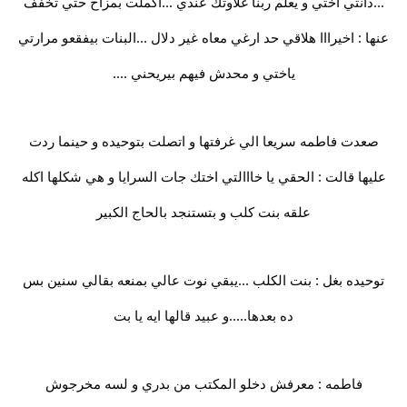
...دانتي اختي و يعلم ربنا غلاوتك عندي ...اكملت بمزاح حتي تخفف
عنها : اخيرااا هلاقي حد ارغي معاه غير دلال ...البنات بيفقعو مرارتي
ياختي و محدش فيهم بيريحني ....
صعدت فاطمه سريعا الي غرفتها و اتصلت بتوحيده و حينما ردت
عليها قالت : الحقي يا خااالتي اختك جات السرايا و هي شكلها اكله
علقه بنت كلب و بتستنجد بالحاج الكبير
توحيده بغل : بنت الكلب ...يبقي نوت عالي بمنعه بقالي سنين بس
ده بعدها.....و عبيد قالها ايه يا بت
فاطمه : معرفش دخلو المكتب من بدري و لسه مخرجوش