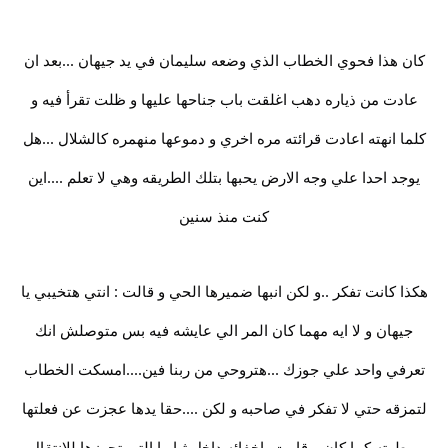
كان هذا فحوي الخطاب الذي وضعه سليمان في يد جيهان ...بعد ان
عادت من ذياره دهب اغلقت باب جناحها عليها و ظلت تقرأ فيه و
كلما انهته اعادت قرائته مره اخري و دموعها منهمره كالشلال ...هل
يوجد احدا علي وجه الارض يحبها بتلك الطريقه وهي لا تعلم ....اين
كنت منذ سنين
هكذا كانت تفكر ..و لكن انبها ضميرها الحي و قالت : انتي هتخيبي يا
جيهان و لا ايه مهما كان المر الي عايشه فيه بس متوصلش انك
تعرفي واحد علي جوزك ...هتروحي من ربنا فين....امسكت الخطاب
لتمزقه حتي لا تفكر في صاحبه و لكن ....حقا يدها عجزت عن فعلتها
...طوته كما كان و قامت باخفائه داخل ثيابها التي تجهزها للانتقال