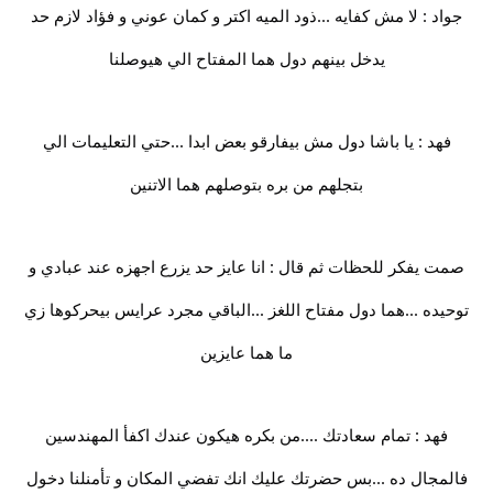
جواد : لا مش كفايه ...ذود الميه اكتر و كمان عوني و فؤاد لازم حد
يدخل بينهم دول هما المفتاح الي هيوصلنا
فهد : يا باشا دول مش بيفارقو بعض ابدا ...حتي التعليمات الي
بتجلهم من بره بتوصلهم هما الاتنين
صمت يفكر للحظات ثم قال : انا عايز حد يزرع اجهزه عند عبادي و
توحيده ...هما دول مفتاح اللغز ...الباقي مجرد عرايس بيحركوها زي
ما هما عايزين
فهد : تمام سعادتك ....من بكره هيكون عندك اكفأ المهندسين
فالمجال ده ...بس حضرتك عليك انك تفضي المكان و تأمنلنا دخول