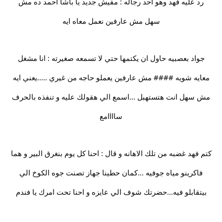
رد عليه فهد وهو احد رجاله : مفيش جديد يا باشا احمد ده مش
سهل مش عارفين نعمل معاه ايه
جواد بعصبيه حاول ان يكتمها حتي لا تسمعه صغيرته : انا مشغل
معايه شويه #### مش عارفين يعملو حاجه من غيري .....يعني ايه
مش سهل انت هتستهبل ...اسمع الي هقولك عليه و تنفذه بالحرف
ساااامع
كتم فهد غضبه من تلك الاهانه و قال : احنا كل يوم بنغرق البير و هما
فاكرينو مياه جوفيه ...كمان حطينا جهاز تصنت جوه الكوخ الي
بيتقابلو فيه...حضرتك شوف الي عايزه و احنا تحت امرك يا فندم