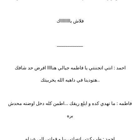
فلاش بااااااااك
____________
احمد : انتي اتجننتي يا فاطمه جيالي هناااا افرض حد شافك
..هتودينا في داهيه الله يخربيتك
فاطمه : ما تهدي كده و ابلع ريقك ...اطمن كله دخل اوضته محدش
بره
احمد : طب كنتي اتصلتي بيا و قولتي الي عيزاه