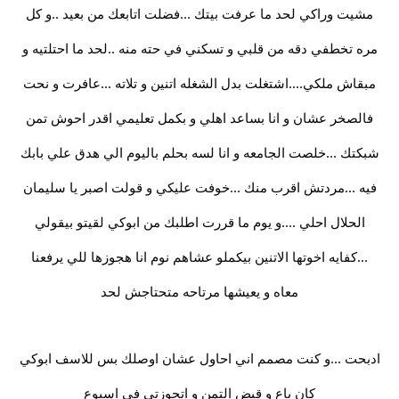
مشيت وراكي لحد ما عرفت بيتك ...فضلت اتابعك من بعيد ..و كل
مره تخطفي دقه من قلبي و تسكني في حته منه ..لحد ما احتلتيه و
مبقاش ملكي....اشتغلت بدل الشغله اتنين و تلاته ...عافرت و نحت
فالصخر عشان و انا بساعد اهلي و بكمل تعليمي اقدر احوش تمن
شبكتك ...خلصت الجامعه و انا لسه بحلم باليوم الي هدق علي بابك
فيه ...مردتش اقرب منك ...خوفت عليكي و قولت اصبر يا سليمان
الحلال احلي ....و يوم ما قررت اطلبك من ابوكي لقيتو بيقولي
...كفايه اخوتها الاتنين بيكملو عشاهم نوم انا هجوزها للي يرفعنا
معاه و يعيشها مرتاحه متحتاجش لحد
ادبحت ...و كنت مصمم اني احاول عشان اوصلك بس للاسف ابوكي
كان باع و قبض التمن و اتجوزتي في اسبوع