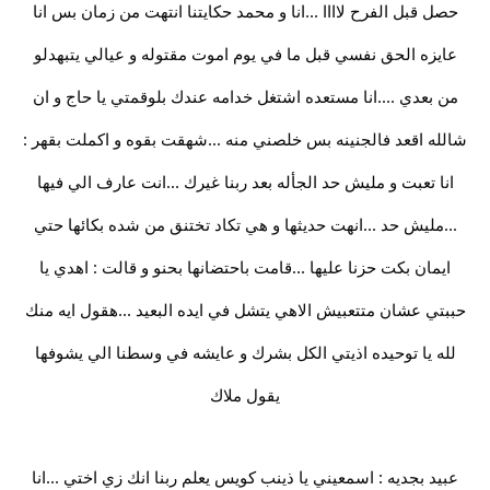
حصل قبل الفرح لاااا ...انا و محمد حكايتنا انتهت من زمان بس انا
عايزه الحق نفسي قبل ما في يوم اموت مقتوله و عيالي يتبهدلو
من بعدي ....انا مستعده اشتغل خدامه عندك بلوقمتي يا حاج و ان
شالله اقعد فالجنينه بس خلصني منه ...شهقت بقوه و اكملت بقهر :
انا تعبت و مليش حد الجأله بعد ربنا غيرك ...انت عارف الي فيها
...مليش حد ...انهت حديثها و هي تكاد تختنق من شده بكائها حتي
ايمان بكت حزنا عليها ...قامت باحتضانها بحنو و قالت : اهدي يا
حببتي عشان متتعبيش الاهي يتشل في ايده البعيد ...هقول ايه منك
لله يا توحيده اذيتي الكل بشرك و عايشه في وسطنا الي يشوفها
يقول ملاك
عبيد بجديه : اسمعيني يا ذينب كويس يعلم ربنا انك زي اختي ...انا